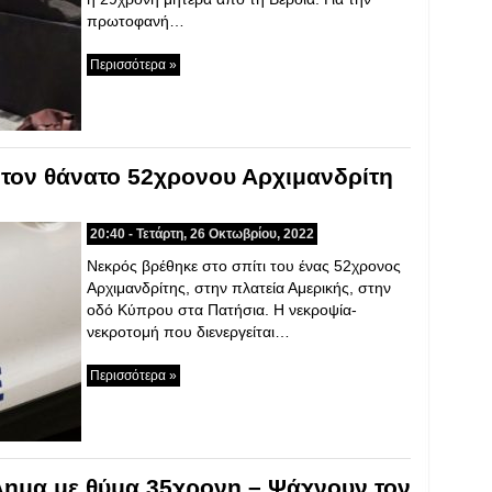
πρωτοφανή…
Περισσότερα »
 τον θάνατο 52χρονου Αρχιμανδρίτη
20:40 - Τετάρτη, 26 Οκτωβρίου, 2022
Νεκρός βρέθηκε στο σπίτι του ένας 52χρονος
Αρχιμανδρίτης, στην πλατεία Αμερικής, στην
οδό Κύπρου στα Πατήσια. Η νεκροψία-
νεκροτομή που διενεργείται…
Περισσότερα »
λημα με θύμα 35χρονη – Ψάχνουν τον