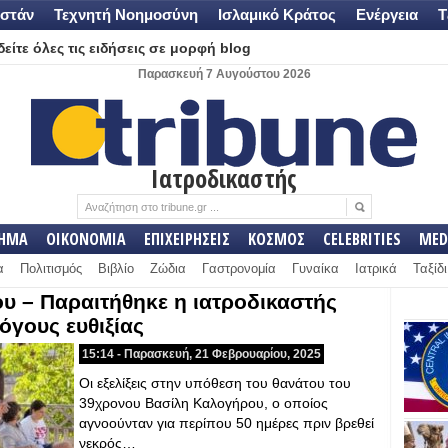
στάν
Τεχνητή Νοημοσύνη
Ισλαμικό Κράτος
Ενέργεια
Τ
είτε όλες τις ειδήσεις σε μορφή blog
Παρασκευή 7 Αυγούστου 2026
Ιατροδικαστής
ΛΗΜΑ
ΟΙΚΟΝΟΜΙΑ
ΕΠΙΧΕΙΡΗΣΕΙΣ
ΚΟΣΜΟΣ
CELEBRITIES
MED
α
Πολιτισμός
Βιβλίο
Ζώδια
Γαστρονομία
Γυναίκα
Ιατρικά
Ταξίδι
υ – Παραιτήθηκε η ιατροδικαστής
όγους ευθιξίας
15:14 - Παρασκευή, 21 Φεβρουαρίου, 2025
Οι εξελίξεις στην υπόθεση του θανάτου του
39χρονου Βασίλη Καλογήρου, ο οποίος
αγνοούνταν για περίπου 50 ημέρες πριν βρεθεί
νεκρός…