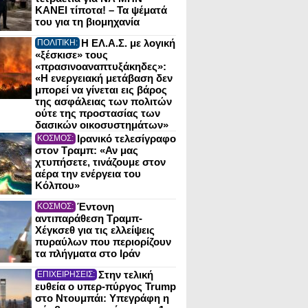
ΚΑΝΕΙ τίποτα! – Τα ψέματά
του για τη βιομηχανία
Η ΕΛ.Α.Σ. με λογική
ΠΟΛΙΤΙΚΗ:
«ξέσκισε» τους
«πρασινοαναπτυξάκηδες»:
«Η ενεργειακή μετάβαση δεν
μπορεί να γίνεται εις βάρος
της ασφάλειας των πολιτών
ούτε της προστασίας των
δασικών οικοσυστημάτων»
Ιρανικό τελεσίγραφο
ΚΟΣΜΟΣ:
στον Τραμπ: «Αν μας
χτυπήσετε, τινάζουμε στον
αέρα την ενέργεια του
Κόλπου»
Έντονη
ΚΟΣΜΟΣ:
αντιπαράθεση Τραμπ-
Χέγκσεθ για τις ελλείψεις
πυραύλων που περιορίζουν
τα πλήγματα στο Ιράν
Στην τελική
ΕΠΙΧΕΙΡΗΣΕΙΣ:
ευθεία ο υπερ-πύργος Trump
στο Ντουμπάι: Υπεγράφη η