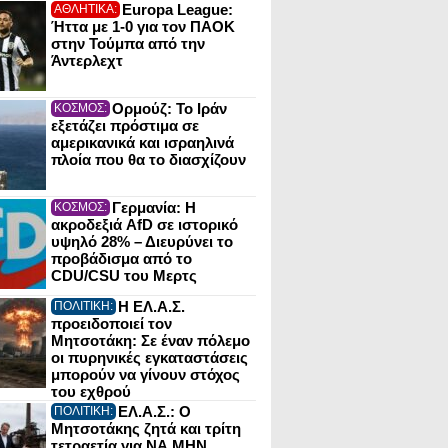
Europa League:
ΑΘΛΗΤΙΚΑ:
Ήττα με 1-0 για τον ΠΑΟΚ
στην Τούμπα από την
Άντερλεχτ
Ορμούζ: Το Ιράν
ΚΟΣΜΟΣ:
εξετάζει πρόστιμα σε
αμερικανικά και ισραηλινά
πλοία που θα το διασχίζουν
Γερμανία: Η
ΚΟΣΜΟΣ:
ακροδεξιά AfD σε ιστορικό
υψηλό 28% – Διευρύνει το
προβάδισμα από το
CDU/CSU του Μερτς
Η ΕΛ.Α.Σ.
ΠΟΛΙΤΙΚΗ:
προειδοποιεί τον
Μητσοτάκη: Σε έναν πόλεμο
οι πυρηνικές εγκαταστάσεις
μπορούν να γίνουν στόχος
του εχθρού
ΕΛ.Α.Σ.: Ο
ΠΟΛΙΤΙΚΗ:
Μητσοτάκης ζητά και τρίτη
τετραετία για ΝΑ ΜΗΝ