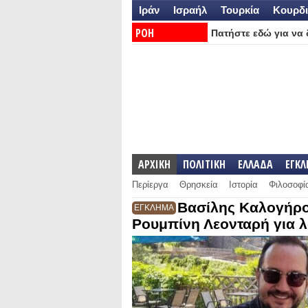
Ιράν
Ισραήλ
Τουρκία
Κουρδι
ΡΟΗ
Πατήστε εδώ για να δ
ΕΙΔΗΣΕΩΝ:
ΑΡΧΙΚΗ
ΠΟΛΙΤΙΚΗ
ΕΛΛΑΔΑ
ΕΓΚ
Περίεργα
Θρησκεία
Ιστορία
Φιλοσοφί
Βασίλης Καλογήρο
ΕΓΚΛΗΜΑ
Ρουμπίνη Λεονταρή για λ