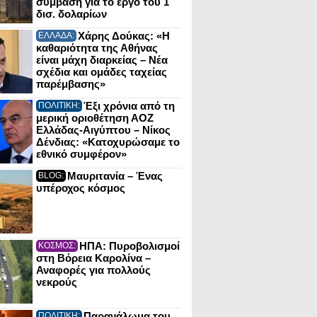
σύμβαση για το έργο του 1
δισ. δολαρίων
Χάρης Δούκας: «Η
ΕΛΛΑΔΑ:
καθαριότητα της Αθήνας
είναι μάχη διαρκείας – Νέα
σχέδια και ομάδες ταχείας
παρέμβασης»
Έξι χρόνια από τη
ΠΟΛΙΤΙΚΗ:
μερική οριοθέτηση ΑΟΖ
Ελλάδας-Αιγύπτου – Νίκος
Δένδιας: «Κατοχυρώσαμε το
εθνικό συμφέρον»
Μαυριτανία – Ένας
BLOG:
υπέροχος κόσμος
ΗΠΑ: Πυροβολισμοί
ΚΟΣΜΟΣ:
στη Βόρεια Καρολίνα –
Αναφορές για πολλούς
νεκρούς
Παρανάλωμα του
ΠΟΛΙΤΙΚΗ: