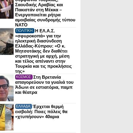
Σαουδικής Αραβίας και
Πακιστάν στη Μέκκα –
Ενεργοποιείται ρήτρα
αμοιβαίας συνδρομής τύπου
NATO
Η ΕΛ.Α.Σ.
ΠΟΛΙΤΙΚΗ:
«σφυροκοπά» για την
ηλεκτρική διασύνδεση
Ελλάδας-Κύπρου: «Ο κ.
Μητσοτάκης δεν διαθέτει
στρατηγική με αρχή, μέση
και τέλος απέναντι στην
Τουρκία και τις προκλήσεις
της»
Στη Βρετανία
ΚΟΣΜΟΣ:
απαγορεύουν τα γυαλιά του
Άδωνι σε εστιατόρια, παμπ
και θέατρα
Έρχεται θερμή
ΕΛΛΑΔΑ:
εισβολή: Ποιες πόλεις θα
«χτυπήσουν» 40αρια