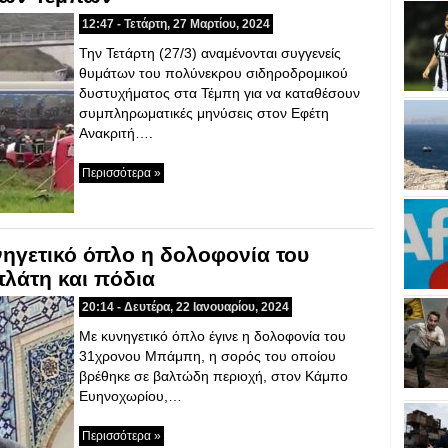
12:47 - Τετάρτη, 27 Μαρτίου, 2024
Την Τετάρτη (27/3) αναμένονται συγγενείς
θυμάτων του πολύνεκρου σιδηροδρομικού
δυστυχήματος στα Τέμπη για να καταθέσουν
συμπληρωματικές μηνύσεις στον Εφέτη
Ανακριτή….
Περισσότερα »
ηγετικό όπλο η δολοφονία του
λάτη και πόδια
20:14 - Δευτέρα, 22 Ιανουαρίου, 2024
Με κυνηγετικό όπλο έγινε η δολοφονία του
31χρονου Μπάμπη, η σορός του οποίου
βρέθηκε σε βαλτώδη περιοχή, στον Κάμπο
Ευηνοχωρίου,…
Περισσότερα »