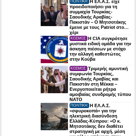
Η ΕΛ.Α.Σ. είχε
ΠΟΛΙΤΙΚΗ:
προειδοποιήσει για τη
συμμαχία Τουρκίας-
Σαουδικής Αραβίας-
Πακιστάν – Ο Μητσοτάκης
έμεινε με τους Patriot στο…
χέρι
Η CIA συγκρότησε
ΚΟΣΜΟΣ:
μυστικά ειδική ομάδα για την
άσκηση πιέσεων με στόχο
την αλλαγή καθεστώτος
στην Κούβα
Τριμερής αμυντική
ΚΟΣΜΟΣ:
συμφωνία Τουρκίας,
Σαουδικής Αραβίας και
Πακιστάν στη Μέκκα –
Ενεργοποιείται ρήτρα
αμοιβαίας συνδρομής τύπου
NATO
Η ΕΛ.Α.Σ.
ΠΟΛΙΤΙΚΗ:
«σφυροκοπά» για την
ηλεκτρική διασύνδεση
Ελλάδας-Κύπρου: «Ο κ.
Μητσοτάκης δεν διαθέτει
στρατηγική με αρχή, μέση