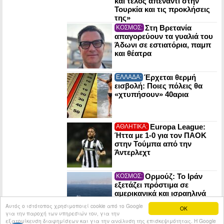
και τέλος απέναντι στην
Τουρκία και τις προκλήσεις
της»
Στη Βρετανία
ΚΟΣΜΟΣ:
απαγορεύουν τα γυαλιά του
Άδωνι σε εστιατόρια, παμπ
και θέατρα
Έρχεται θερμή
ΕΛΛΑΔΑ:
εισβολή: Ποιες πόλεις θα
«χτυπήσουν» 40αρια
Europa League:
ΑΘΛΗΤΙΚΑ:
Ήττα με 1-0 για τον ΠΑΟΚ
στην Τούμπα από την
Άντερλεχτ
Ορμούζ: Το Ιράν
ΚΟΣΜΟΣ:
εξετάζει πρόστιμα σε
αμερικανικά και ισραηλινά
πλοία που θα το διασχίζουν
Αυτός ο ιστότοπος χρησιμοποιεί cookie από το Google
OK
για την παροχή των υπηρεσιών του, για την
εξατομίκευση διαφημίσεων και για την ανάλυση της επισκεψιμότητας. Η Google