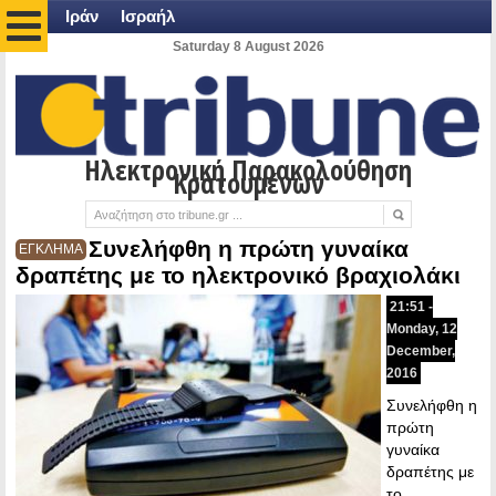
Ιράν
Ισραήλ
Saturday 8 August 2026
Ηλεκτρονική Παρακολούθηση
Κρατουμένων
Συνελήφθη η πρώτη γυναίκα
ΕΓΚΛΗΜΑ
δραπέτης με το ηλεκτρονικό βραχιολάκι
21:51 -
Monday, 12
December,
2016
Συνελήφθη η
πρώτη
γυναίκα
δραπέτης με
το