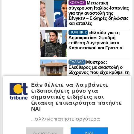
Μετωπική
ΚΟΣΜΟΣ:
σύγκρουση Ιταλίας-Ισπανίας
για την αναστολή της
Σένγκεν – Σκληρές δηλώσεις
και απειλές
«Ελπίδα για τη
ΠΟΛΙΤΙΚΗ:
Δημοκρατία»: Σφοδρή
επίθεση Αυγερινού κατά
Καρυστιανού και Γρατσία
Μυστράς:
ΕΛΛΑΔΑ:
Ελεύθερος με αναστολή ο
55χρονος που είχε κρύψει τη
σορό του πατέρα του σε
καταψύκτη
Εάν θέλετε να λαμβάνετε
ειδοποιήσεις μόνο για
Θολό το τοπίο για
ΚΟΣΜΟΣ:
σημαντικές ειδήσεις και
την υγεία του Μοτζταμπά
έκτακτη επικαιρότητα πατήστε
Χαμενεΐ: Πληροφορίες για
κρίσιμη κατάσταση και
ΝΑΙ
απομόνωση στη Τεχεράνη
...αλλιώς πατήστε αργότερα
Σέρρες: Νεκροί
ΕΛΛΑΔΑ:
μητέρα και γιος σε φρικτό
τροχαίο – Οι πρώτες
Αργότερα
ΝΑΙ