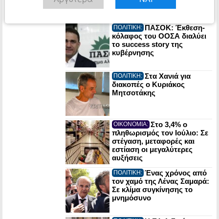
εκτιμήσεις
πραγματογνώμονα
ΠΑΣΟΚ: Έκθεση-
ΠΟΛΙΤΙΚΗ:
κόλαφος του ΟΟΣΑ διαλύει
το success story της
κυβέρνησης
Στα Χανιά για
ΠΟΛΙΤΙΚΗ:
διακοπές ο Κυριάκος
Μητσοτάκης
Στο 3,4% ο
ΟΙΚΟΝΟΜΙΑ:
πληθωρισμός τον Ιούλιο: Σε
στέγαση, μεταφορές και
εστίαση οι μεγαλύτερες
αυξήσεις
Ένας χρόνος από
ΠΟΛΙΤΙΚΗ:
τον χαμό της Λένας Σαμαρά:
Σε κλίμα συγκίνησης το
μνημόσυνο