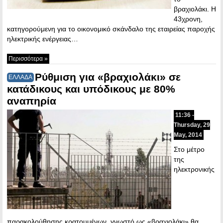
βραχιολάκι. Η
43χρονη,
κατηγορούμενη για το οικονομικό σκάνδαλο της εταιρείας παροχής
ηλεκτρικής ενέργειας…
Περισσότερα »
Ρύθμιση για «βραχιολάκι» σε
ΕΛΛΑΔΑ
κατάδικους και υπόδικους με 80%
αναπηρία
11:36 -
Thursday, 29
May, 2014
Στο μέτρο
της
ηλεκτρονικής
παρακολούθησης κρατουμένων, γνωστό ως «βραχιολάκι» θα