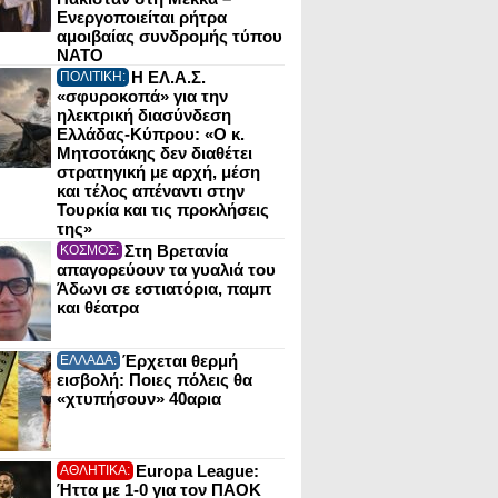
Ενεργοποιείται ρήτρα
αμοιβαίας συνδρομής τύπου
NATO
Η ΕΛ.Α.Σ.
ΠΟΛΙΤΙΚΗ:
«σφυροκοπά» για την
ηλεκτρική διασύνδεση
Ελλάδας-Κύπρου: «Ο κ.
Μητσοτάκης δεν διαθέτει
στρατηγική με αρχή, μέση
και τέλος απέναντι στην
Τουρκία και τις προκλήσεις
της»
Στη Βρετανία
ΚΟΣΜΟΣ:
απαγορεύουν τα γυαλιά του
Άδωνι σε εστιατόρια, παμπ
και θέατρα
Έρχεται θερμή
ΕΛΛΑΔΑ:
εισβολή: Ποιες πόλεις θα
«χτυπήσουν» 40αρια
Europa League:
ΑΘΛΗΤΙΚΑ:
Ήττα με 1-0 για τον ΠΑΟΚ