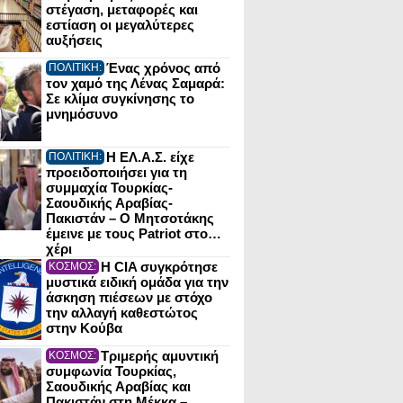
στέγαση, μεταφορές και
εστίαση οι μεγαλύτερες
αυξήσεις
Ένας χρόνος από
ΠΟΛΙΤΙΚΗ:
τον χαμό της Λένας Σαμαρά:
Σε κλίμα συγκίνησης το
μνημόσυνο
Η ΕΛ.Α.Σ. είχε
ΠΟΛΙΤΙΚΗ:
προειδοποιήσει για τη
συμμαχία Τουρκίας-
Σαουδικής Αραβίας-
Πακιστάν – Ο Μητσοτάκης
έμεινε με τους Patriot στο…
χέρι
Η CIA συγκρότησε
ΚΟΣΜΟΣ:
μυστικά ειδική ομάδα για την
άσκηση πιέσεων με στόχο
την αλλαγή καθεστώτος
στην Κούβα
Τριμερής αμυντική
ΚΟΣΜΟΣ:
συμφωνία Τουρκίας,
Σαουδικής Αραβίας και
Πακιστάν στη Μέκκα –