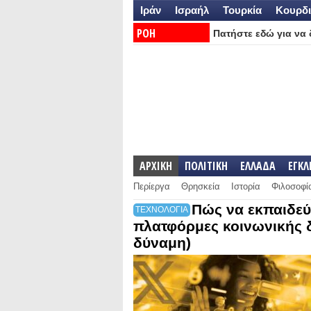
Ιράν
Ισραήλ
Τουρκία
Κουρδι
ΡΟΗ
Πατήστε εδώ για να δ
ΕΙΔΗΣΕΩΝ:
ΑΡΧΙΚΗ
ΠΟΛΙΤΙΚΗ
ΕΛΛΑΔΑ
ΕΓΚ
Περίεργα
Θρησκεία
Ιστορία
Φιλοσοφί
Πώς να εκπαιδεύσ
ΤΕΧΝΟΛΟΓΙΑ
πλατφόρμες κοινωνικής 
δύναμη)