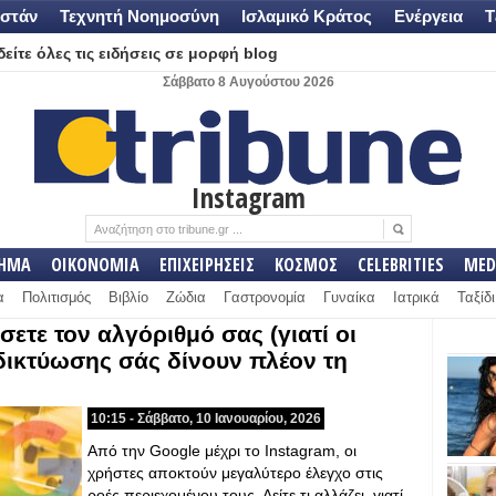
στάν
Τεχνητή Νοημοσύνη
Ισλαμικό Κράτος
Ενέργεια
Τ
είτε όλες τις ειδήσεις σε μορφή blog
Σάββατο 8 Αυγούστου 2026
Instagram
ΛΗΜΑ
ΟΙΚΟΝΟΜΙΑ
ΕΠΙΧΕΙΡΗΣΕΙΣ
ΚΟΣΜΟΣ
CELEBRITIES
MED
α
Πολιτισμός
Βιβλίο
Ζώδια
Γαστρονομία
Γυναίκα
Ιατρικά
Ταξίδι
ετε τον αλγόριθμό σας (γιατί οι
δικτύωσης σάς δίνουν πλέον τη
10:15 - Σάββατο, 10 Ιανουαρίου, 2026
Από την Google μέχρι το Instagram, οι
χρήστες αποκτούν μεγαλύτερο έλεγχο στις
ροές περιεχομένου τους. Δείτε τι αλλάζει, γιατί