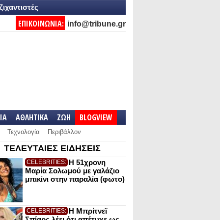
ζιχαντιστές
ΕΠΙΚΟΙΝΩΝΙΑ:
info@tribune.gr
IA
ΑΘΛΗΤΙΚΑ
ΖΩΗ
BLOGVIEW
Τεχνολογία
Περιβάλλον
ΤΕΛΕΥΤΑΙΕΣ ΕΙΔΗΣΕΙΣ
Η 51χρονη
CELEBRITIES:
Μαρία Σολωμού με γαλάζιο
μπικίνι στην παραλία (φωτο)
Η Μπρίτνεϊ
CELEBRITIES:
Σπίαρς λέει ότι απέτυχε ως