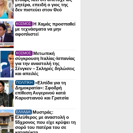
μητέρα, επειδή ο γιος της
δεν πιστεύει στον Θεό
Η Χαμάς προσπαθεί
ΚΟΣΜΟΣ:
με τεχνάσματα να μην
αφοπλιστεί
Μετωπική
ΚΟΣΜΟΣ:
σύγκρουση Ιταλίας-Ισπανίας
για την αναστολή της
Σένγκεν – Σκληρές δηλώσεις
και απειλές
«Ελπίδα για τη
ΠΟΛΙΤΙΚΗ:
Δημοκρατία»: Σφοδρή
επίθεση Αυγερινού κατά
Καρυστιανού και Γρατσία
Μυστράς:
ΕΛΛΑΔΑ:
Ελεύθερος με αναστολή ο
55χρονος που είχε κρύψει τη
σορό του πατέρα του σε
καταψύκτη