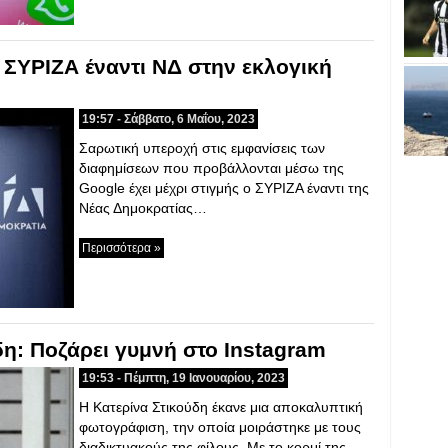
ΣΥΡΙΖΑ έναντι ΝΔ στην εκλογική
19:57 - Σάββατο, 6 Μαΐου, 2023
Σαρωτική υπεροχή στις εμφανίσεις των
διαφημίσεων που προβάλλονται μέσω της
Google έχει μέχρι στιγμής ο ΣΥΡΙΖΑ έναντι της
Νέας Δημοκρατίας…
Περισσότερα »
δη: Ποζάρει γυμνή στο Instagram
19:53 - Πέμπτη, 19 Ιανουαρίου, 2023
Η Κατερίνα Στικούδη έκανε μια αποκαλυπτική
φωτογράφιση, την οποία μοιράστηκε με τους
διαδικτυακούς της φίλους. Με το κορμί της