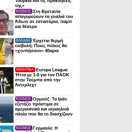
Τουρκία και τις προκλήσεις
της»
Στη Βρετανία
ΚΟΣΜΟΣ:
απαγορεύουν τα γυαλιά του
Άδωνι σε εστιατόρια, παμπ
και θέατρα
Έρχεται θερμή
ΕΛΛΑΔΑ:
εισβολή: Ποιες πόλεις θα
«χτυπήσουν» 40αρια
Europa League:
ΑΘΛΗΤΙΚΑ:
Ήττα με 1-0 για τον ΠΑΟΚ
στην Τούμπα από την
Άντερλεχτ
Ορμούζ: Το Ιράν
ΚΟΣΜΟΣ:
εξετάζει πρόστιμα σε
αμερικανικά και ισραηλινά
πλοία που θα το διασχίζουν
Γερμανία: Η
ΚΟΣΜΟΣ: