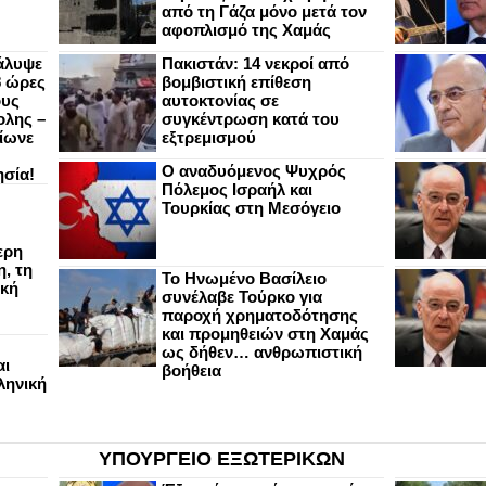
από τη Γάζα μόνο μετά τον
αφοπλισμό της Χαμάς
άλυψε
Πακιστάν: 14 νεκροί από
8 ώρες
βομβιστική επίθεση
ους
αυτοκτονίας σε
ολης –
συγκέντρωση κατά του
ίωνε
εξτρεμισμού
Ο αναδυόμενος Ψυχρός
ησία!
Πόλεμος Ισραήλ και
Τουρκίας στη Μεσόγειο
ερη
, τη
Το Ηνωμένο Βασίλειο
ική
συνέλαβε Τούρκο για
παροχή χρηματοδότησης
και προμηθειών στη Χαμάς
ως δήθεν… ανθρωπιστική
αι
βοήθεια
ληνική
ΥΠΟΥΡΓΕΙΟ ΕΞΩΤΕΡΙΚΩΝ