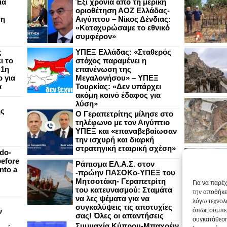
ια
Έξι χρόνια από τη μερική
οριοθέτηση ΑΟΖ Ελλάδας-
ση
Αιγύπτου – Νίκος Δένδιας:
«Κατοχυρώσαμε το εθνικό
συμφέρον»
ς
ΥΠΕΞ Ελλάδας: «Σταθερός
ι το
στόχος παραμένει η
 1η
επανένωση της
 για
Μεγαλονήσου» – ΥΠΕΞ
α
Τουρκίας: «Δεν υπάρχει
ακόμη κοινό έδαφος για
λύση»
ής
Ο Γεραπετρίτης μίλησε στο
τηλέφωνο με τον Αιγύπτιο
ΥΠΕΞ και «επαναβεβαίωσαν
την ισχυρή και διαρκή
στρατηγική εταιρική σχέση»
do-
efore
Ράπισμα ΕΛ.Α.Σ. στον
nto a
-πρώην ΠΑΣΟΚο-ΥΠΕΞ του
Μητσοτάκη- Γεραπετρίτη
Για να παρέ
του κατευνασμού: Σταμάτα
την αποθήκε
να λες ψέματα για να
λόγω τεχνολ
συγκαλύψεις τις αποτυχίες
ν
όπως συμπερ
σας! Όλες οι απαντήσεις
συγκατάθεση
Συμμαχία Κύπρου-Μπαχρέιν