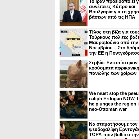
Το Ιράν προειδοποιεί γ
συνέπειες Κύπρο και
Βουλγαρία για τη χρή
βάσεων από τις ΗΠΑ
Τέλος στη βίζα για του
Τούρκους πολίτες βάζε
Μαυροβούνιο από την
Νοεμβρίου – Στο δρόμο
την ΕΕ η Ποντγκόριτσ
Σερβία: Εντοπίστηκαν
κρούσματα αφρικανικ
πανώλης των χοίρων
We must stop the pseu
caliph Erdogan NOW, b
he plunges the region i
neo-Ottoman war
Να σταματήσουμε τον
ψευδοχαλίφη Ερντογά
ΤΩΡΑ πριν βυθίσει την