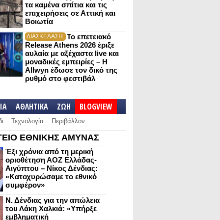
τα καμένα σπίτια και τις
επιχειρήσεις σε Αττική και
Βοιωτία
Το επετειακό
ΔΙΑΣΚΕΔΑΣΗ:
Release Athens 2026 έριξε
αυλαία με αξέχαστα live και
μοναδικές εμπειρίες – Η
Allwyn έδωσε τον δικό της
ρυθμό στο φεστιβάλ
IA
ΑΘΛΗΤΙΚΑ
ΖΩΗ
BLOGVIEW
δι
Τεχνολογία
Περιβάλλον
ΕΙΟ ΕΘΝΙΚΗΣ ΑΜΥΝΑΣ
Έξι χρόνια από τη μερική
οριοθέτηση ΑΟΖ Ελλάδας-
Αιγύπτου – Νίκος Δένδιας:
«Κατοχυρώσαμε το εθνικό
συμφέρον»
Ν. Δένδιας για την απώλεια
του Λάκη Χαλκιά: «Υπήρξε
εμβληματική