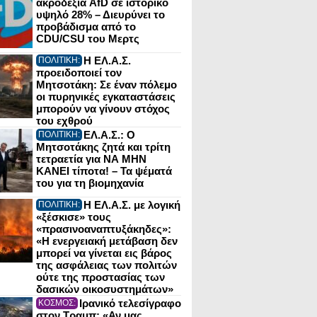
ακροδεξιά AfD σε ιστορικό
υψηλό 28% – Διευρύνει το
προβάδισμα από το
CDU/CSU του Μερτς
Η ΕΛ.Α.Σ.
ΠΟΛΙΤΙΚΗ:
προειδοποιεί τον
Μητσοτάκη: Σε έναν πόλεμο
οι πυρηνικές εγκαταστάσεις
μπορούν να γίνουν στόχος
του εχθρού
ΕΛ.Α.Σ.: Ο
ΠΟΛΙΤΙΚΗ:
Μητσοτάκης ζητά και τρίτη
τετραετία για ΝΑ ΜΗΝ
ΚΑΝΕΙ τίποτα! – Τα ψέματά
του για τη βιομηχανία
Η ΕΛ.Α.Σ. με λογική
ΠΟΛΙΤΙΚΗ:
«ξέσκισε» τους
«πρασινοαναπτυξάκηδες»:
«Η ενεργειακή μετάβαση δεν
μπορεί να γίνεται εις βάρος
της ασφάλειας των πολιτών
ούτε της προστασίας των
δασικών οικοσυστημάτων»
Ιρανικό τελεσίγραφο
ΚΟΣΜΟΣ:
στον Τραμπ: «Αν μας