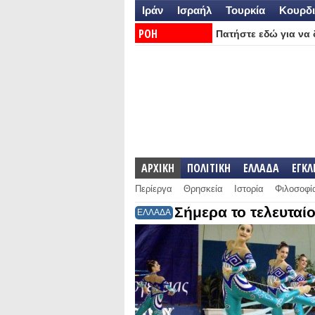
Ιράν
Ισραήλ
Τουρκία
Κουρδι
ΡΟΗ
Πατήστε εδώ για να δ
ΕΙΔΗΣΕΩΝ:
ΑΡΧΙΚΗ
ΠΟΛΙΤΙΚΗ
ΕΛΛΑΔΑ
ΕΓΚ
Περίεργα
Θρησκεία
Ιστορία
Φιλοσοφί
Σήμερα το τελευταί
ΕΛΛΑΔΑ