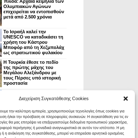
Ήλιδα: Αρχαία κειμήλια των
Ολυμπιακών Αγώνων
επιχειρείται να εντοπισθούν
μετά από 2.500 χρόνια
Το Ισραήλ καλεί την
UNESCO να καταδικάσει τη
χρήση του Κάστρου
Μποφόρ από τη Χεζμπολάχ
ως στρατιωτικού φυλακίου
Η Τουρκία έθεσε το πεδίο
της πρώτης μάχης του
Μεγάλου Αλεξάνδρου με
τους Πέρσες υπό ιστορική
προστασία
Μυστράς: Aνακαίνιση του
ανακτόρου στην
Διαχείριση Συγκατάθεσης Cookies
καστροπολιτεία και εκθέσεις
στο Παλάτι των Δεσποτών
χουμε την καλύτερη εμπειρία, χρησιμοποιούμε τεχνολογίες όπως cookies για
υση ή/και την πρόσβαση σε πληροφορίες συσκευών. Η συγκατάθεση για τις εν
ογίες θα μας επιτρέψει να επεξεργαστούμε δεδομένα προσωπικού χαρακτήρα,
Οι Νεάντερταλ έκαναν
ιφορά περιήγησης ή μοναδικά αναγνωριστικά σε αυτόν τον ιστότοπο. Η μη
οδοντιατρικές επεμβάσεις σε
χαλασμένα δόντια, σύμφωνα
 ή η ανάκληση της συγκατάθεσης, μπορεί να επηρεάσει αρνητικά ορισμένες