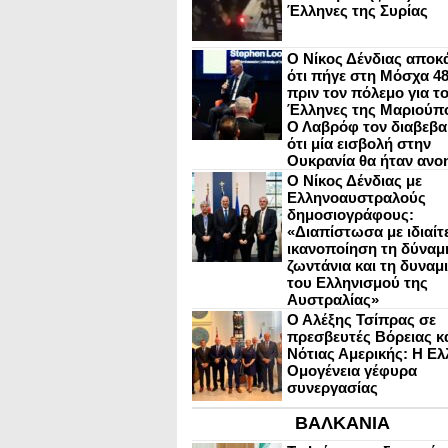
Έλληνες της Συρίας
Ο Νίκος Δένδιας αποκ
ότι πήγε στη Μόσχα 4
πριν τον πόλεμο για τ
Έλληνες της Μαριούπ
Ο Λαβρόφ τον διαβεβα
ότι μία εισβολή στην
Ουκρανία θα ήταν ανο
Ο Νίκος Δένδιας με
Ελληνοαυστραλούς
δημοσιογράφους:
«Διαπίστωσα με ιδιαίτ
ικανοποίηση τη δύναμη
ζωντάνια και τη δυναμ
του Ελληνισμού της
Αυστραλίας»
Ο Αλέξης Τσίπρας σε
πρεσβευτές Βόρειας κ
Νότιας Αμερικής: Η Ελ
Ομογένεια γέφυρα
συνεργασίας
ΒΑΛΚΑΝΙΑ