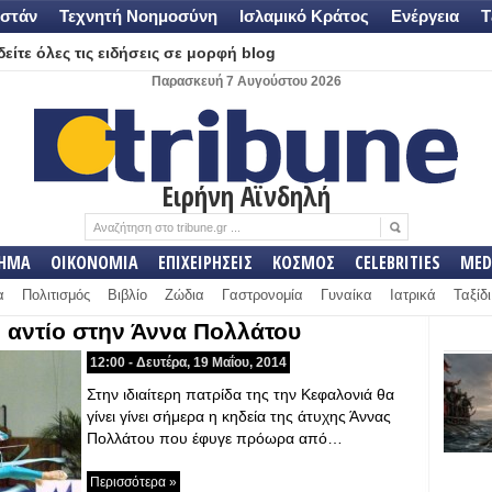
στάν
Τεχνητή Νοημοσύνη
Ισλαμικό Κράτος
Ενέργεια
Τ
είτε όλες τις ειδήσεις σε μορφή blog
Παρασκευή 7 Αυγούστου 2026
Ειρήνη Αϊνδηλή
ΛΗΜΑ
ΟΙΚΟΝΟΜΙΑ
ΕΠΙΧΕΙΡΗΣΕΙΣ
ΚΟΣΜΟΣ
CELEBRITIES
MED
α
Πολιτισμός
Βιβλίο
Ζώδια
Γαστρονομία
Γυναίκα
Ιατρικά
Ταξίδι
ο αντίο στην Άννα Πολλάτου
12:00 - Δευτέρα, 19 Μαΐου, 2014
Στην ιδιαίτερη πατρίδα της την Κεφαλονιά θα
γίνει γίνει σήμερα η κηδεία της άτυχης Άννας
Πολλάτου που έφυγε πρόωρα από…
Περισσότερα »