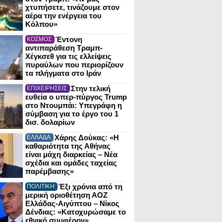
χτυπήσετε, τινάζουμε στον
αέρα την ενέργεια του
Κόλπου»
Έντονη
ΚΟΣΜΟΣ:
αντιπαράθεση Τραμπ-
Χέγκσεθ για τις ελλείψεις
πυραύλων που περιορίζουν
τα πλήγματα στο Ιράν
Στην τελική
ΕΠΙΧΕΙΡΗΣΕΙΣ:
ευθεία ο υπερ-πύργος Trump
στο Ντουμπάι: Υπεγράφη η
σύμβαση για το έργο του 1
δισ. δολαρίων
Χάρης Δούκας: «Η
ΕΛΛΑΔΑ:
καθαριότητα της Αθήνας
είναι μάχη διαρκείας – Νέα
σχέδια και ομάδες ταχείας
παρέμβασης»
Έξι χρόνια από τη
ΠΟΛΙΤΙΚΗ:
μερική οριοθέτηση ΑΟΖ
Ελλάδας-Αιγύπτου – Νίκος
Δένδιας: «Κατοχυρώσαμε το
εθνικό συμφέρον»