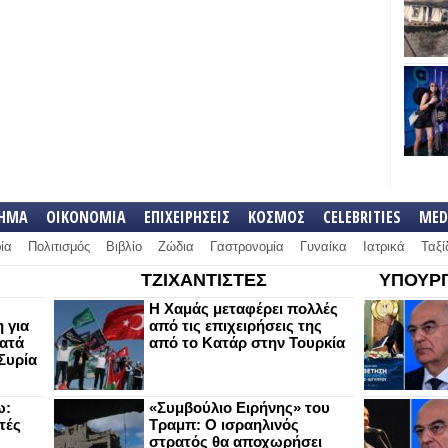
ΛΗΜΑ
ΟΙΚΟΝΟΜΙΑ
ΕΠΙΧΕΙΡΗΣΕΙΣ
ΚΟΣΜΟΣ
CELEBRITIES
MED
ία
Πολιτισμός
Βιβλίο
Ζώδια
Γαστρονομία
Γυναίκα
Ιατρικά
Ταξί
ΤΖΙΧΑΝΤΙΣΤΕΣ
ΥΠΟΥΡΓ
Η Χαμάς μεταφέρει πολλές
 για
από τις επιχειρήσεις της
κατά
από το Κατάρ στην Τουρκία
Συρία
ω:
«Συμβούλιο Ειρήνης» του
τές
Τραμπ: Ο ισραηλινός
στρατός θα αποχωρήσει