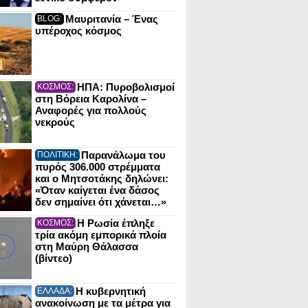
Μαυριτανία – Ένας
BLOG:
υπέροχος κόσμος
ΗΠΑ: Πυροβολισμοί
ΚΟΣΜΟΣ:
στη Βόρεια Καρολίνα –
Αναφορές για πολλούς
νεκρούς
Παρανάλωμα του
ΠΟΛΙΤΙΚΗ:
πυρός 306.000 στρέμματα
και ο Μητσοτάκης δηλώνει:
«Όταν καίγεται ένα δάσος
δεν σημαίνει ότι χάνεται…»
Η Ρωσία έπληξε
ΚΟΣΜΟΣ:
τρία ακόμη εμπορικά πλοία
στη Μαύρη Θάλασσα
(βίντεο)
Η κυβερνητική
ΕΛΛΑΔΑ:
ανακοίνωση με τα μέτρα για