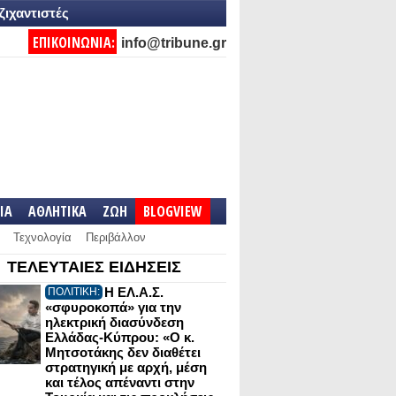
ζιχαντιστές
ΕΠΙΚΟΙΝΩΝΙΑ:
info@tribune.gr
IA
ΑΘΛΗΤΙΚΑ
ΖΩΗ
BLOGVIEW
Τεχνολογία
Περιβάλλον
ΤΕΛΕΥΤΑΙΕΣ ΕΙΔΗΣΕΙΣ
Η ΕΛ.Α.Σ.
ΠΟΛΙΤΙΚΗ:
«σφυροκοπά» για την
ηλεκτρική διασύνδεση
Ελλάδας-Κύπρου: «Ο κ.
Μητσοτάκης δεν διαθέτει
στρατηγική με αρχή, μέση
και τέλος απέναντι στην