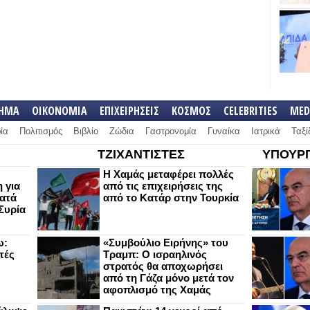
ΛΗΜΑ
ΟΙΚΟΝΟΜΙΑ
ΕΠΙΧΕΙΡΗΣΕΙΣ
ΚΟΣΜΟΣ
CELEBRITIES
MED
ία
Πολιτισμός
Βιβλίο
Ζώδια
Γαστρονομία
Γυναίκα
Ιατρικά
Ταξί
ΤΖΙΧΑΝΤΙΣΤΕΣ
ΥΠΟΥΡΓ
Η Χαμάς μεταφέρει πολλές
 για
από τις επιχειρήσεις της
κατά
από το Κατάρ στην Τουρκία
Συρία
ω:
«Συμβούλιο Ειρήνης» του
τές
Τραμπ: Ο ισραηλινός
στρατός θα αποχωρήσει
από τη Γάζα μόνο μετά τον
αφοπλισμό της Χαμάς