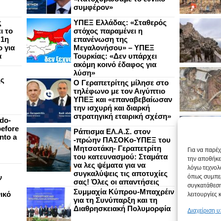
συμφέρον»
ς
ΥΠΕΞ Ελλάδας: «Σταθερός
ι το
στόχος παραμένει η
 1η
επανένωση της
 για
Μεγαλονήσου» – ΥΠΕΞ
α
Τουρκίας: «Δεν υπάρχει
ακόμη κοινό έδαφος για
λύση»
ής
Ο Γεραπετρίτης μίλησε στο
τηλέφωνο με τον Αιγύπτιο
ΥΠΕΞ και «επαναβεβαίωσαν
την ισχυρή και διαρκή
στρατηγική εταιρική σχέση»
do-
efore
Ράπισμα ΕΛ.Α.Σ. στον
nto a
-πρώην ΠΑΣΟΚο-ΥΠΕΞ του
Μητσοτάκη- Γεραπετρίτη
Για να παρέ
του κατευνασμού: Σταμάτα
την αποθήκε
να λες ψέματα για να
λόγω τεχνολ
συγκαλύψεις τις αποτυχίες
ν
όπως συμπερ
σας! Όλες οι απαντήσεις
συγκατάθεση
Συμμαχία Κύπρου-Μπαχρέιν
ικό
λειτουργίες 
για τη Συνύπαρξη και τη
Διαθρησκειακή Πολυμορφία
Διαχείριση 