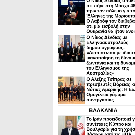
Ο Νίκος Δένδιας αποκ
ότι πήγε στη Μόσχα 4
πριν τον πόλεμο για τ
Έλληνες της Μαριούπ
Ο Λαβρόφ τον διαβεβα
ότι μία εισβολή στην
Ουκρανία θα ήταν ανο
Ο Νίκος Δένδιας με
Ελληνοαυστραλούς
δημοσιογράφους:
«Διαπίστωσα με ιδιαίτ
ικανοποίηση τη δύναμη
ζωντάνια και τη δυναμ
του Ελληνισμού της
Αυστραλίας»
Ο Αλέξης Τσίπρας σε
πρεσβευτές Βόρειας κ
Νότιας Αμερικής: Η Ελ
Ομογένεια γέφυρα
συνεργασίας
ΒΑΛΚΑΝΙΑ
Το Ιράν προειδοποιεί γ
συνέπειες Κύπρο και
Βουλγαρία για τη χρή
βάσεων από τις ΗΠΑ