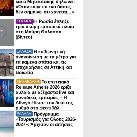
και ο Μητσοτάκης δηλώνει:
«Όταν καίγεται ένα δάσος
δεν σημαίνει ότι χάνεται…»
Η Ρωσία έπληξε
ΚΟΣΜΟΣ:
τρία ακόμη εμπορικά πλοία
στη Μαύρη Θάλασσα
(βίντεο)
Η κυβερνητική
ΕΛΛΑΔΑ:
ανακοίνωση με τα μέτρα για
τα καμένα σπίτια και τις
επιχειρήσεις σε Αττική και
Βοιωτία
Το επετειακό
ΔΙΑΣΚΕΔΑΣΗ:
Release Athens 2026 έριξε
αυλαία με αξέχαστα live και
μοναδικές εμπειρίες – Η
Allwyn έδωσε τον δικό της
ρυθμό στο φεστιβάλ
Πρόγραμμα
ΕΛΛΑΔΑ:
«Τουρισμός για Όλους 2026-
2027»: Άρχισαν οι αιτήσεις