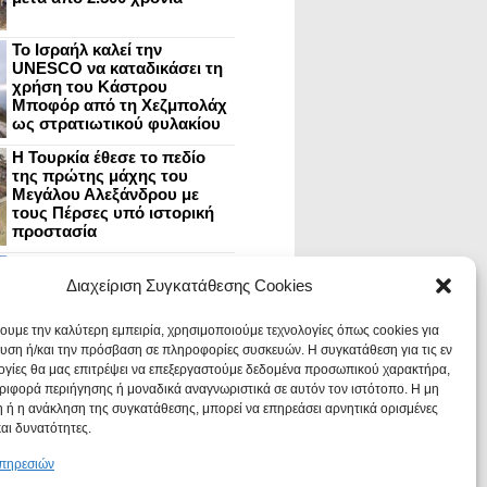
Το Ισραήλ καλεί την
UNESCO να καταδικάσει τη
χρήση του Κάστρου
Μποφόρ από τη Χεζμπολάχ
ως στρατιωτικού φυλακίου
Η Τουρκία έθεσε το πεδίο
της πρώτης μάχης του
Μεγάλου Αλεξάνδρου με
τους Πέρσες υπό ιστορική
προστασία
Μυστράς: Aνακαίνιση του
ανακτόρου στην
Διαχείριση Συγκατάθεσης Cookies
καστροπολιτεία και εκθέσεις
στο Παλάτι των Δεσποτών
χουμε την καλύτερη εμπειρία, χρησιμοποιούμε τεχνολογίες όπως cookies για
υση ή/και την πρόσβαση σε πληροφορίες συσκευών. Η συγκατάθεση για τις εν
ογίες θα μας επιτρέψει να επεξεργαστούμε δεδομένα προσωπικού χαρακτήρα,
Οι Νεάντερταλ έκαναν
ιφορά περιήγησης ή μοναδικά αναγνωριστικά σε αυτόν τον ιστότοπο. Η μη
οδοντιατρικές επεμβάσεις σε
χαλασμένα δόντια, σύμφωνα
 ή η ανάκληση της συγκατάθεσης, μπορεί να επηρεάσει αρνητικά ορισμένες
με ευρήματα
και δυνατότητες.
υπηρεσιών