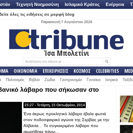
στάν
Τεχνητή Νοημοσύνη
Ισλαμικό Κράτος
Ενέργεια
Τ
είτε όλες τις ειδήσεις σε μορφή blog
Παρασκευή 7 Αυγούστου 2026
Ίσα Μπολετίνι
ΛΗΜΑ
ΟΙΚΟΝΟΜΙΑ
ΕΠΙΧΕΙΡΗΣΕΙΣ
ΚΟΣΜΟΣ
CELEBRITIES
MED
α
Πολιτισμός
Βιβλίο
Ζώδια
Γαστρονομία
Γυναίκα
Ιατρικά
Ταξίδι
αλβανικό λάβαρο που σήκωσαν στο
15:27 - Τετάρτη, 15 Οκτωβρίου, 2014
Ένα άκρως προκλητικό λάβαρο έβαλε φωτιά
στον ποδοσφαιρικό αγώνα της Σερβίας με την
Αλβανία… Το συγκεκριμένο λάβαρο που
αιωρήθηκε πάνω…