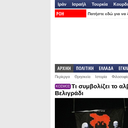
Ιράν
Ισραήλ
Τουρκία
Κουρδι
ΡΟΗ
Πατήστε εδώ για να δ
ΕΙΔΗΣΕΩΝ:
ΑΡΧΙΚΗ
ΠΟΛΙΤΙΚΗ
ΕΛΛΑΔΑ
ΕΓΚ
Περίεργα
Θρησκεία
Ιστορία
Φιλοσοφί
Τι συμβολίζει το 
ΚΟΣΜΟΣ
Βελιγράδι