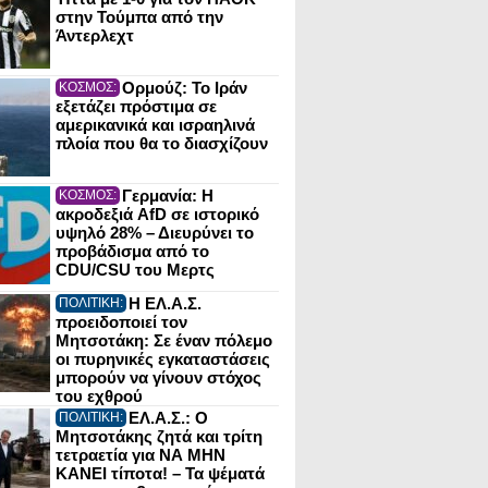
στην Τούμπα από την
Άντερλεχτ
Ορμούζ: Το Ιράν
ΚΟΣΜΟΣ:
εξετάζει πρόστιμα σε
αμερικανικά και ισραηλινά
πλοία που θα το διασχίζουν
Γερμανία: Η
ΚΟΣΜΟΣ:
ακροδεξιά AfD σε ιστορικό
υψηλό 28% – Διευρύνει το
προβάδισμα από το
CDU/CSU του Μερτς
Η ΕΛ.Α.Σ.
ΠΟΛΙΤΙΚΗ:
προειδοποιεί τον
Μητσοτάκη: Σε έναν πόλεμο
οι πυρηνικές εγκαταστάσεις
μπορούν να γίνουν στόχος
του εχθρού
ΕΛ.Α.Σ.: Ο
ΠΟΛΙΤΙΚΗ:
Μητσοτάκης ζητά και τρίτη
τετραετία για ΝΑ ΜΗΝ
ΚΑΝΕΙ τίποτα! – Τα ψέματά