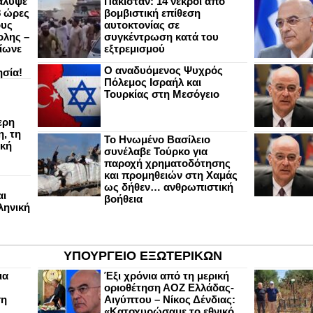
άλυψε
Πακιστάν: 14 νεκροί από
8 ώρες
βομβιστική επίθεση
ους
αυτοκτονίας σε
ολης –
συγκέντρωση κατά του
ίωνε
εξτρεμισμού
Ο αναδυόμενος Ψυχρός
ησία!
Πόλεμος Ισραήλ και
Τουρκίας στη Μεσόγειο
ερη
, τη
Το Ηνωμένο Βασίλειο
ική
συνέλαβε Τούρκο για
παροχή χρηματοδότησης
και προμηθειών στη Χαμάς
ως δήθεν… ανθρωπιστική
αι
βοήθεια
ληνική
ΥΠΟΥΡΓΕΙΟ ΕΞΩΤΕΡΙΚΩΝ
ια
Έξι χρόνια από τη μερική
οριοθέτηση ΑΟΖ Ελλάδας-
ση
Αιγύπτου – Νίκος Δένδιας:
«Κατοχυρώσαμε το εθνικό