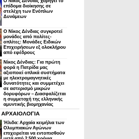
Ο Νίκος Δένδιας χορηγεί το
επίδομα διοίκησης σε
στελέχη των Ενόπλων
Δυνάμεων
Ο Νίκος Δένδιας συγκροτεί
μονάδες από πολίτες-
οπλίτες: Μονάδες Ειδικών
Επιχειρήσεων εξ ολοκλήρου
από εφέδρους
Νίκος Δένδιας: Για πρώτη
φορά η Πατρίδα μας
αξιοποιεί οπλικά συστήματα
με ηλεκτρομαγνητικές
δυνατότητες και συμμετέχει
σε αστερισμό μικρών
δορυφόρων – Διασφαλίζεται
η συμμετοχή της ελληνικής
αμυντικής βιομηχανίας
ΑΡΧΑΙΟΛΟΓΙΑ
Ήλιδα: Αρχαία κειμήλια των
Ολυμπιακών Αγώνων
επιχειρείται να εντοπισθούν
μετά από 2.500 χρόνια