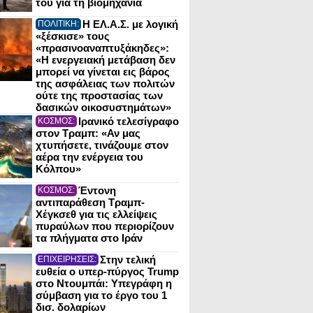
του για τη βιομηχανία
Η ΕΛ.Α.Σ. με λογική
ΠΟΛΙΤΙΚΗ:
«ξέσκισε» τους
«πρασινοαναπτυξάκηδες»:
«Η ενεργειακή μετάβαση δεν
μπορεί να γίνεται εις βάρος
της ασφάλειας των πολιτών
ούτε της προστασίας των
δασικών οικοσυστημάτων»
Ιρανικό τελεσίγραφο
ΚΟΣΜΟΣ:
στον Τραμπ: «Αν μας
χτυπήσετε, τινάζουμε στον
αέρα την ενέργεια του
Κόλπου»
Έντονη
ΚΟΣΜΟΣ:
αντιπαράθεση Τραμπ-
Χέγκσεθ για τις ελλείψεις
πυραύλων που περιορίζουν
τα πλήγματα στο Ιράν
Στην τελική
ΕΠΙΧΕΙΡΗΣΕΙΣ:
ευθεία ο υπερ-πύργος Trump
στο Ντουμπάι: Υπεγράφη η
σύμβαση για το έργο του 1
δισ. δολαρίων