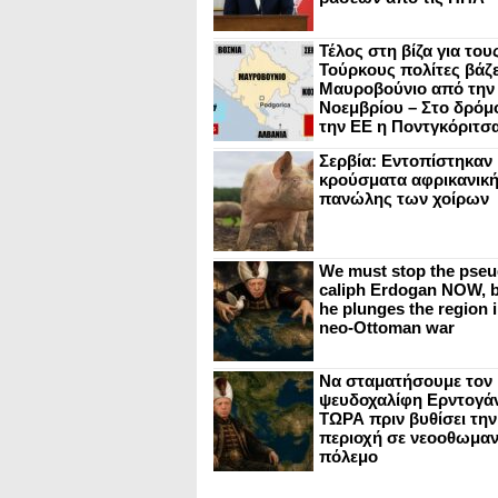
Τέλος στη βίζα για του
Τούρκους πολίτες βάζε
Μαυροβούνιο από την
Νοεμβρίου – Στο δρόμο
την ΕΕ η Ποντγκόριτσ
Σερβία: Εντοπίστηκαν
κρούσματα αφρικανικ
πανώλης των χοίρων
We must stop the pseu
caliph Erdogan NOW, b
he plunges the region i
neo-Ottoman war
Να σταματήσουμε τον
ψευδοχαλίφη Ερντογά
ΤΩΡΑ πριν βυθίσει την
περιοχή σε νεοοθωμαν
πόλεμο