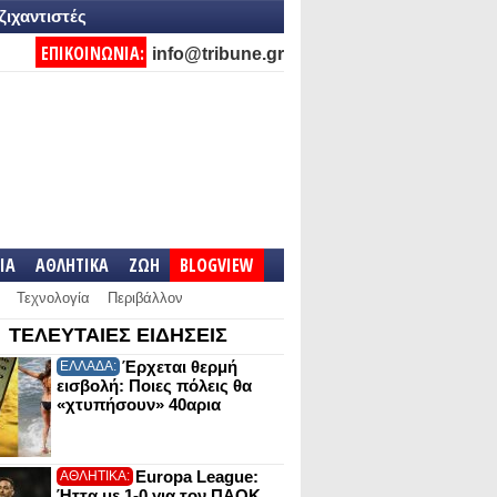
ζιχαντιστές
ΕΠΙΚΟΙΝΩΝΙΑ:
info@tribune.gr
IA
ΑΘΛΗΤΙΚΑ
ΖΩΗ
BLOGVIEW
Τεχνολογία
Περιβάλλον
ΤΕΛΕΥΤΑΙΕΣ ΕΙΔΗΣΕΙΣ
Έρχεται θερμή
ΕΛΛΑΔΑ:
εισβολή: Ποιες πόλεις θα
«χτυπήσουν» 40αρια
Europa League:
ΑΘΛΗΤΙΚΑ:
Ήττα με 1-0 για τον ΠΑΟΚ