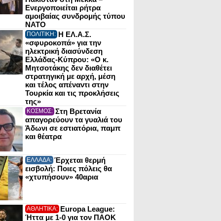
Ενεργοποιείται ρήτρα
αμοιβαίας συνδρομής τύπου
NATO
Η ΕΛ.Α.Σ.
ΠΟΛΙΤΙΚΗ:
«σφυροκοπά» για την
ηλεκτρική διασύνδεση
Ελλάδας-Κύπρου: «Ο κ.
Μητσοτάκης δεν διαθέτει
στρατηγική με αρχή, μέση
και τέλος απέναντι στην
Τουρκία και τις προκλήσεις
της»
Στη Βρετανία
ΚΟΣΜΟΣ:
απαγορεύουν τα γυαλιά του
Άδωνι σε εστιατόρια, παμπ
και θέατρα
Έρχεται θερμή
ΕΛΛΑΔΑ:
εισβολή: Ποιες πόλεις θα
«χτυπήσουν» 40αρια
Europa League:
ΑΘΛΗΤΙΚΑ:
Ήττα με 1-0 για τον ΠΑΟΚ