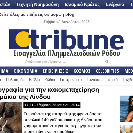
στάν
Τεχνητή Νοημοσύνη
Ισλαμικό Κράτος
Ενέργεια
Τ
είτε όλες τις ειδήσεις σε μορφή blog
Σάββατο 8 Αυγούστου 2026
Εισαγγελία Πλημμελειοδικών Ρόδου
ΛΗΜΑ
ΟΙΚΟΝΟΜΙΑ
ΕΠΙΧΕΙΡΗΣΕΙΣ
ΚΟΣΜΟΣ
CELEBRITIES
MED
α
Πολιτισμός
Βιβλίο
Ζώδια
Γαστρονομία
Γυναίκα
Ιατρικά
Ταξίδι
ογραφία για την κακομεταχείρηση
ράκια της Λίνδου
17:11 - Σάββατο, 26 Ιουλίου, 2014
Στερούνται της απαραίτητης φροντίδας τα
συνολικά 140 γαϊδουράκια της Λίνδου που
χρησιμοποιούνται για τις περιηγήσεις των
τουριστών, ενώ η αρμόδιες…