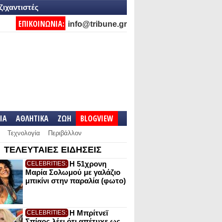
ζιχαντιστές
ΕΠΙΚΟΙΝΩΝΙΑ:
info@tribune.gr
IA
ΑΘΛΗΤΙΚΑ
ΖΩΗ
BLOGVIEW
Τεχνολογία
Περιβάλλον
ΤΕΛΕΥΤΑΙΕΣ ΕΙΔΗΣΕΙΣ
Η 51χρονη
CELEBRITIES:
Μαρία Σολωμού με γαλάζιο
μπικίνι στην παραλία (φωτο)
Η Μπρίτνεϊ
CELEBRITIES:
Σπίαρς λέει ότι απέτυχε ως