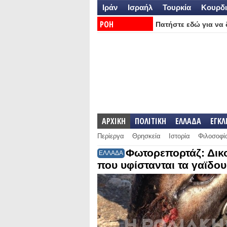
Ιράν
Ισραήλ
Τουρκία
Κουρδι
ΡΟΗ
Πατήστε εδώ για να δ
ΕΙΔΗΣΕΩΝ:
ΑΡΧΙΚΗ
ΠΟΛΙΤΙΚΗ
ΕΛΛΑΔΑ
ΕΓΚ
Περίεργα
Θρησκεία
Ιστορία
Φιλοσοφί
Φωτορεπορτάζ: Δικ
ΕΛΛΑΔΑ
που υφίστανται τα γαϊδου