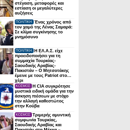
στέγαση, μεταφορές και
εστίαση οι μεγαλύτερες
αυξήσεις
Ένας χρόνος από
ΠΟΛΙΤΙΚΗ:
τον χαμό της Λένας Σαμαρά:
Σε κλίμα συγκίνησης το
μνημόσυνο
Η ΕΛ.Α.Σ. είχε
ΠΟΛΙΤΙΚΗ:
προειδοποιήσει για τη
συμμαχία Τουρκίας-
Σαουδικής Αραβίας-
Πακιστάν – Ο Μητσοτάκης
έμεινε με τους Patriot στο…
χέρι
Η CIA συγκρότησε
ΚΟΣΜΟΣ:
μυστικά ειδική ομάδα για την
άσκηση πιέσεων με στόχο
την αλλαγή καθεστώτος
στην Κούβα
Τριμερής αμυντική
ΚΟΣΜΟΣ:
συμφωνία Τουρκίας,
Σαουδικής Αραβίας και
Πακιστάν στη Μέκκα –