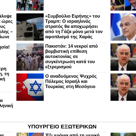
άλυψε
«Συμβούλιο Ειρήνης» του
8 ώρες
Τραμπ: Ο ισραηλινός
ους
στρατός θα αποχωρήσει
ολης –
από τη Γάζα μόνο μετά τον
ίωνε
αφοπλισμό της Χαμάς
Πακιστάν: 14 νεκροί από
ησία!
βομβιστική επίθεση
αυτοκτονίας σε
συγκέντρωση κατά του
εξτρεμισμού
ερη
, τη
Ο αναδυόμενος Ψυχρός
ική
Πόλεμος Ισραήλ και
Τουρκίας στη Μεσόγειο
αι
ληνική
ΥΠΟΥΡΓΕΙΟ ΕΞΩΤΕΡΙΚΩΝ
ια
Έξι χρόνια από τη μερική