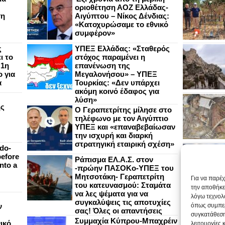
οριοθέτηση ΑΟΖ Ελλάδας-
ση
Αιγύπτου – Νίκος Δένδιας:
«Κατοχυρώσαμε το εθνικό
συμφέρον»
ς
ΥΠΕΞ Ελλάδας: «Σταθερός
ι το
στόχος παραμένει η
 1η
επανένωση της
 για
Μεγαλονήσου» – ΥΠΕΞ
α
Τουρκίας: «Δεν υπάρχει
ακόμη κοινό έδαφος για
λύση»
ής
Ο Γεραπετρίτης μίλησε στο
τηλέφωνο με τον Αιγύπτιο
ΥΠΕΞ και «επαναβεβαίωσαν
την ισχυρή και διαρκή
στρατηγική εταιρική σχέση»
do-
efore
Ράπισμα ΕΛ.Α.Σ. στον
nto a
-πρώην ΠΑΣΟΚο-ΥΠΕΞ του
Μητσοτάκη- Γεραπετρίτη
Για να παρέ
του κατευνασμού: Σταμάτα
την αποθήκε
να λες ψέματα για να
λόγω τεχνολ
συγκαλύψεις τις αποτυχίες
ν
όπως συμπερ
σας! Όλες οι απαντήσεις
συγκατάθεση
Συμμαχία Κύπρου-Μπαχρέιν
ικό
λειτουργίες 