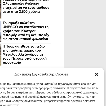
Ολυμπιακών Αγώνων
επιχειρείται να εντοπισθούν
μετά από 2.500 χρόνια
Το Ισραήλ καλεί την
UNESCO να καταδικάσει τη
χρήση του Κάστρου
Μποφόρ από τη Χεζμπολάχ
ως στρατιωτικού φυλακίου
Η Τουρκία έθεσε το πεδίο
της πρώτης μάχης του
Μεγάλου Αλεξάνδρου με
τους Πέρσες υπό ιστορική
προστασία
Μυστράς: Aνακαίνιση του
ανακτόρου στην
Διαχείριση Συγκατάθεσης Cookies
καστροπολιτεία και εκθέσεις
στο Παλάτι των Δεσποτών
χουμε την καλύτερη εμπειρία, χρησιμοποιούμε τεχνολογίες όπως cookies για
υση ή/και την πρόσβαση σε πληροφορίες συσκευών. Η συγκατάθεση για τις εν
ογίες θα μας επιτρέψει να επεξεργαστούμε δεδομένα προσωπικού χαρακτήρα,
Οι Νεάντερταλ έκαναν
ιφορά περιήγησης ή μοναδικά αναγνωριστικά σε αυτόν τον ιστότοπο. Η μη
οδοντιατρικές επεμβάσεις σε
χαλασμένα δόντια, σύμφωνα
 ή η ανάκληση της συγκατάθεσης, μπορεί να επηρεάσει αρνητικά ορισμένες
με ευρήματα
και δυνατότητες.