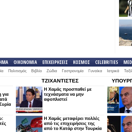
ΛΗΜΑ
ΟΙΚΟΝΟΜΙΑ
ΕΠΙΧΕΙΡΗΣΕΙΣ
ΚΟΣΜΟΣ
CELEBRITIES
MED
ία
Πολιτισμός
Βιβλίο
Ζώδια
Γαστρονομία
Γυναίκα
Ιατρικά
Ταξί
ΤΖΙΧΑΝΤΙΣΤΕΣ
ΥΠΟΥΡΓ
Η Χαμάς προσπαθεί με
 για
τεχνάσματα να μην
κατά
αφοπλιστεί
Συρία
ω:
Η Χαμάς μεταφέρει πολλές
τές
από τις επιχειρήσεις της
από το Κατάρ στην Τουρκία