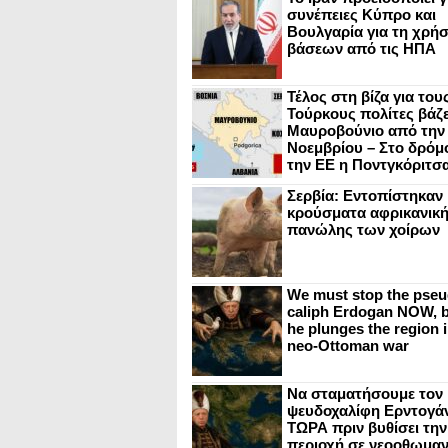
συνέπειες Κύπρο και
Βουλγαρία για τη χρή
βάσεων από τις ΗΠΑ
Τέλος στη βίζα για του
Τούρκους πολίτες βάζε
Μαυροβούνιο από την
Νοεμβρίου – Στο δρόμο
την ΕΕ η Ποντγκόριτσ
Σερβία: Εντοπίστηκαν
κρούσματα αφρικανικ
πανώλης των χοίρων
We must stop the pseu
caliph Erdogan NOW, b
he plunges the region i
neo-Ottoman war
Να σταματήσουμε τον
ψευδοχαλίφη Ερντογά
ΤΩΡΑ πριν βυθίσει την
περιοχή σε νεοοθωμαν