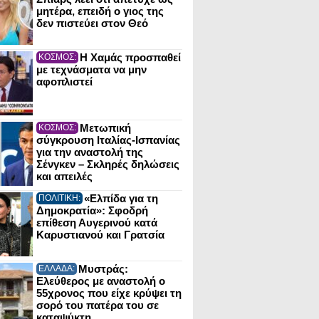
μητέρα, επειδή ο γιος της
δεν πιστεύει στον Θεό
Η Χαμάς προσπαθεί
ΚΟΣΜΟΣ:
με τεχνάσματα να μην
αφοπλιστεί
Μετωπική
ΚΟΣΜΟΣ:
σύγκρουση Ιταλίας-Ισπανίας
για την αναστολή της
Σένγκεν – Σκληρές δηλώσεις
και απειλές
«Ελπίδα για τη
ΠΟΛΙΤΙΚΗ:
Δημοκρατία»: Σφοδρή
επίθεση Αυγερινού κατά
Καρυστιανού και Γρατσία
Μυστράς:
ΕΛΛΑΔΑ:
Ελεύθερος με αναστολή ο
55χρονος που είχε κρύψει τη
σορό του πατέρα του σε
καταψύκτη