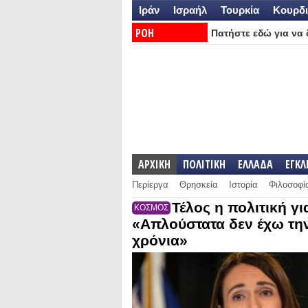
Ιράν
Ισραήλ
Τουρκία
Κουρδι
ΡΟΗ
Πατήστε εδώ για να δ
ΕΙΔΗΣΕΩΝ:
ΑΡΧΙΚΗ
ΠΟΛΙΤΙΚΗ
ΕΛΛΑΔΑ
ΕΓΚ
Περίεργα
Θρησκεία
Ιστορία
Φιλοσοφί
Τέλος η πολιτική γι
ΚΟΣΜΟΣ
«Απλούστατα δεν έχω την
χρόνια»