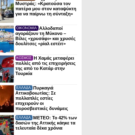
Μυστράς: «Κρατούσα τον
πατέρα μου στον καταψύκτη
για να παίρνω τη σύνταξη»
Αλλοδαποί
ΟΙΚΟΝΟΜΙΑ:
αγοράζουν τη Μύκονο –
Βίλες «χρυσάφι» και χρυσές
δουλίτσες «ρίαλ εστέιτ»
Η Χαμάς μεταφέρει
ΚΟΣΜΟΣ:
πολλές από τις επιχειρήσεις
της από το Κατάρ στην
Τουρκία
Πυρκαγιά
ΕΛΛΑΔΑ:
Αττικοβοιωτίας: Σε
πολλαπλές εστίες
επιχειρούν οι
πυροσβεστικές δυνάμεις
ΜΕΤΕΟ: Το 42% των
ΕΛΛΑΔΑ:
δασών της Αττικής κάηκε τα
τελευταία δέκα χρόνια