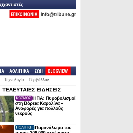
ζιχαντιστές
ΕΠΙΚΟΙΝΩΝΙΑ:
info@tribune.gr
IA
ΑΘΛΗΤΙΚΑ
ΖΩΗ
BLOGVIEW
Τεχνολογία
Περιβάλλον
ΤΕΛΕΥΤΑΙΕΣ ΕΙΔΗΣΕΙΣ
ΗΠΑ: Πυροβολισμοί
ΚΟΣΜΟΣ:
στη Βόρεια Καρολίνα –
Αναφορές για πολλούς
νεκρούς
Παρανάλωμα του
ΠΟΛΙΤΙΚΗ:
πυρός 306.000 στρέμματα