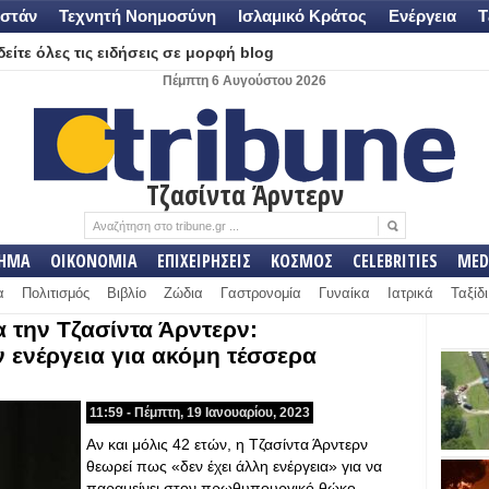
στάν
Τεχνητή Νοημοσύνη
Ισλαμικό Κράτος
Ενέργεια
Τ
είτε όλες τις ειδήσεις σε μορφή blog
Πέμπτη 6 Αυγούστου 2026
Τζασίντα Άρντερν
ΛΗΜΑ
ΟΙΚΟΝΟΜΙΑ
ΕΠΙΧΕΙΡΗΣΕΙΣ
ΚΟΣΜΟΣ
CELEBRITIES
MED
α
Πολιτισμός
Βιβλίο
Ζώδια
Γαστρονομία
Γυναίκα
Ιατρικά
Ταξίδι
α την Τζασίντα Άρντερν:
 ενέργεια για ακόμη τέσσερα
11:59 - Πέμπτη, 19 Ιανουαρίου, 2023
Αν και μόλις 42 ετών, η Τζασίντα Άρντερν
θεωρεί πως «δεν έχει άλλη ενέργεια» για να
παραμείνει στον πρωθυπουργικό θώκο…