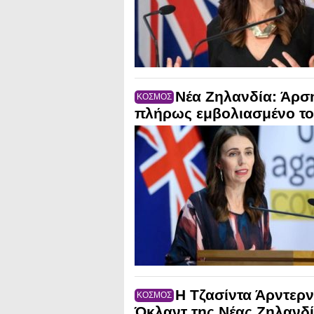
Νέα Ζηλανδία: Άρσ
ΚΟΣΜΟΣ
πλήρως εμβολιασμένο τ
H Τζασίντα Άρντερν
ΚΟΣΜΟΣ
Όκλαντ της Νέας Ζηλανδ