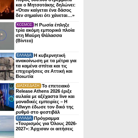
και ο Μητσοτάκης δηλώνει:
«Όταν καίγεται ένα δάσος
δεν σημαίνει ότι χάνεται…»
Η Ρωσία έπληξε
ΚΟΣΜΟΣ:
τρία ακόμη εμπορικά πλοία
στη Μαύρη Θάλασσα
(Βίντεο)
Η κυβερνητική
ΕΛΛΑΔΑ:
ανακοίνωση με τα μέτρα για
τα καμένα σπίτια και τις
επιχειρήσεις σε Αττική και
Βοιωτία
Το επετειακό
ΔΙΑΣΚΕΔΑΣΗ:
Release Athens 2026 έριξε
αυλαία με αξέχαστα live και
μοναδικές εμπειρίες – Η
Allwyn έδωσε τον δικό της
ρυθμό στο φεστιβάλ
Πρόγραμμα
ΕΛΛΑΔΑ:
«Τουρισμός για Όλους 2026-
2027»: Άρχισαν οι αιτήσεις