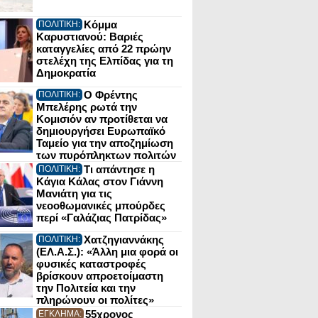
Κόμμα
ΠΟΛΙΤΙΚΗ:
Καρυστιανού: Βαριές
καταγγελίες από 22 πρώην
στελέχη της Ελπίδας για τη
Δημοκρατία
Ο Φρέντης
ΠΟΛΙΤΙΚΗ:
Μπελέρης ρωτά την
Κομισιόν αν προτίθεται να
δημιουργήσει Ευρωπαϊκό
Ταμείο για την αποζημίωση
των πυρόπληκτων πολιτών
Τι απάντησε η
ΠΟΛΙΤΙΚΗ:
Κάγια Κάλας στον Γιάννη
Μανιάτη για τις
νεοοθωμανικές μπούρδες
περί «Γαλάζιας Πατρίδας»
Χατζηγιαννάκης
ΠΟΛΙΤΙΚΗ:
(ΕΛ.Α.Σ.): «Άλλη μια φορά οι
φυσικές καταστροφές
βρίσκουν απροετοίμαστη
την Πολιτεία και την
πληρώνουν οι πολίτες»
55χρονος
ΕΓΚΛΗΜΑ: