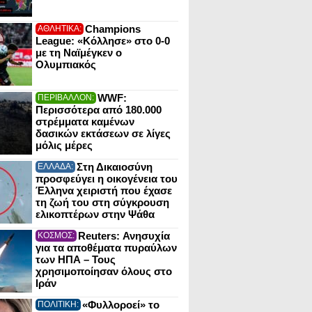
Champions
ΑΘΛΗΤΙΚΑ:
League: «Κόλλησε» στο 0-0
με τη Ναϊμέγκεν ο
Ολυμπιακός
WWF:
ΠΕΡΙΒΑΛΛΟΝ:
Περισσότερα από 180.000
στρέμματα καμένων
δασικών εκτάσεων σε λίγες
μόλις μέρες
Στη Δικαιοσύνη
ΕΛΛΑΔΑ:
προσφεύγει η οικογένεια του
Έλληνα χειριστή που έχασε
τη ζωή του στη σύγκρουση
ελικοπτέρων στην Ψάθα
Reuters: Ανησυχία
ΚΟΣΜΟΣ:
για τα αποθέματα πυραύλων
των ΗΠΑ – Τους
χρησιμοποίησαν όλους στο
Ιράν
«Φυλλοροεί» το
ΠΟΛΙΤΙΚΗ: