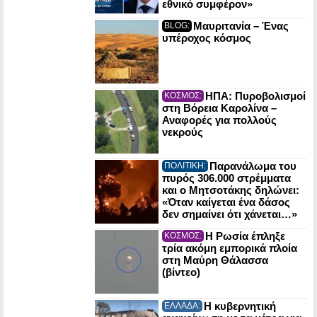
εθνικό συμφέρον»
Μαυριτανία – Ένας
BLOG:
υπέροχος κόσμος
ΗΠΑ: Πυροβολισμοί
ΚΟΣΜΟΣ:
στη Βόρεια Καρολίνα –
Αναφορές για πολλούς
νεκρούς
Παρανάλωμα του
ΠΟΛΙΤΙΚΗ:
πυρός 306.000 στρέμματα
και ο Μητσοτάκης δηλώνει:
«Όταν καίγεται ένα δάσος
δεν σημαίνει ότι χάνεται…»
Η Ρωσία έπληξε
ΚΟΣΜΟΣ:
τρία ακόμη εμπορικά πλοία
στη Μαύρη Θάλασσα
(βίντεο)
Η κυβερνητική
ΕΛΛΑΔΑ: