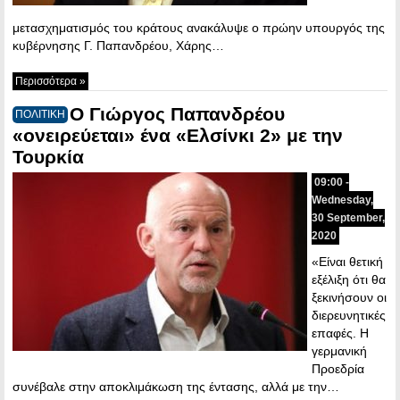
μετασχηματισμός του κράτους ανακάλυψε ο πρώην υπουργός της
κυβέρνησης Γ. Παπανδρέου, Χάρης…
Περισσότερα »
Ο Γιώργος Παπανδρέου
ΠΟΛΙΤΙΚΗ
«ονειρεύεται» ένα «Ελσίνκι 2» με την
Τουρκία
09:00 -
Wednesday,
30 September,
2020
«Είναι θετική
εξέλιξη ότι θα
ξεκινήσουν οι
διερευνητικές
επαφές. Η
γερμανική
Προεδρία
συνέβαλε στην αποκλιμάκωση της έντασης, αλλά με την…