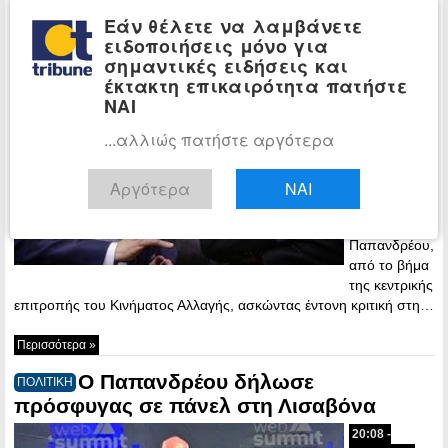
«διευθετήσουν» ΑΟΖ – Τα ομολόγησε ο
Εάν θέλετε να λαμβάνετε
ειδοποιήσεις μόνο για
ΓΑΠ
σημαντικές ειδήσεις και
21:33 -
έκτακτη επικαιρότητα πατήστε
Saturday, 14
ΝΑΙ
December,
...αλλιώς πατήστε αργότερα
2019
Στα εθνικά
ζητήματα
Αργότερα
ΝΑΙ
αναφέρθηκε
ο Γιώργος
Παπανδρέου,
από το βήμα
της κεντρικής
επιτροπής του Κινήματος Αλλαγής, ασκώντας έντονη κριτική στη…
Περισσότερα »
Ο Παπανδρέου δήλωσε
ΠΟΛΙΤΙΚΗ
πρόσφυγας σε πάνελ στη Λισαβόνα
20:08 -