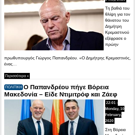
Τη βαθιά του
θλίψη για τον
θάνατου του
Δημήτρη
Κρεμαστινού
εξέφρασε ο
πρώην
πρωθυπουργός Γιώργος Παπανδρέου. «Ο Δημήτρης Κρεμαστινός,
ένας…
Περισσότερα »
Ο Παπανδρέου πήγε Βόρεια
ΠΟΛΙΤΙΚΗ
Μακεδονία – Είδε Ντιμιτρόφ και Ζάεφ
22:01 -
Monday, 10
February,
2020
Στη Βόρεια