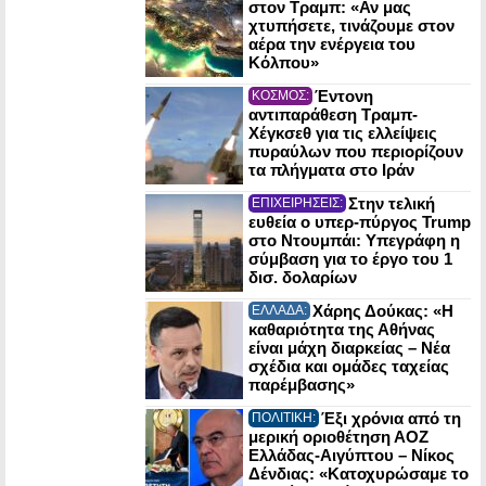
στον Τραμπ: «Αν μας
χτυπήσετε, τινάζουμε στον
αέρα την ενέργεια του
Κόλπου»
Έντονη
ΚΟΣΜΟΣ:
αντιπαράθεση Τραμπ-
Χέγκσεθ για τις ελλείψεις
πυραύλων που περιορίζουν
τα πλήγματα στο Ιράν
Στην τελική
ΕΠΙΧΕΙΡΗΣΕΙΣ:
ευθεία ο υπερ-πύργος Trump
στο Ντουμπάι: Υπεγράφη η
σύμβαση για το έργο του 1
δισ. δολαρίων
Χάρης Δούκας: «Η
ΕΛΛΑΔΑ:
καθαριότητα της Αθήνας
είναι μάχη διαρκείας – Νέα
σχέδια και ομάδες ταχείας
παρέμβασης»
Έξι χρόνια από τη
ΠΟΛΙΤΙΚΗ:
μερική οριοθέτηση ΑΟΖ
Ελλάδας-Αιγύπτου – Νίκος
Δένδιας: «Κατοχυρώσαμε το