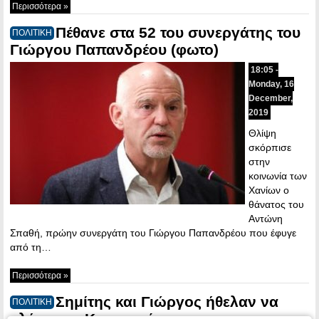
Περισσότερα »
Πέθανε στα 52 του συνεργάτης του
ΠΟΛΙΤΙΚΗ
Γιώργου Παπανδρέου (φωτο)
18:05 -
Monday, 16
December,
2019
Θλίψη
σκόρπισε
στην
κοινωνία των
Χανίων ο
θάνατος του
Αντώνη
Σπαθή, πρώην συνεργάτη του Γιώργου Παπανδρέου που έφυγε
από τη…
Περισσότερα »
Σημίτης και Γιώργος ήθελαν να
ΠΟΛΙΤΙΚΗ
«λύσουν» Κυπριακό και να