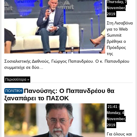
Thursday, 7
November,
2019
Στη Λισαβόνα
για το Web
Summit
βρέθηκε ο
Πρόεδρος
της
Σοσιαλιστικής Διεθνούς, Γιώργος Παπανδρέου. Ο κ. Παπανδρέου
συμμετείχε σε δύο…
Περισσότερα »
Πανούσης: Ο Παπανδρέου θα
ΠΟΛΙΤΙΚΗ
ξαναπάρει το ΠΑΣΟΚ
21:41 -
Monday, 4
November,
2019
Για όλους και