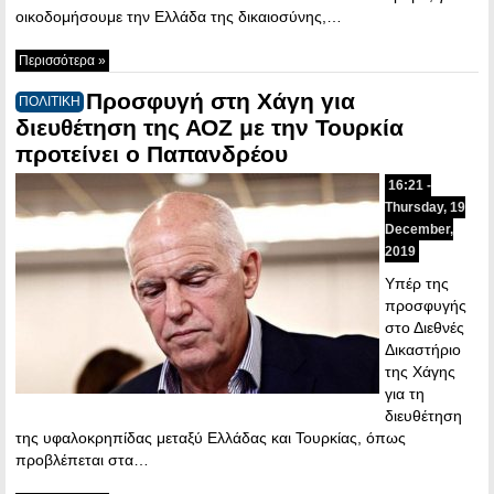
οικοδομήσουμε την Ελλάδα της δικαιοσύνης,…
Περισσότερα »
Προσφυγή στη Χάγη για
ΠΟΛΙΤΙΚΗ
διευθέτηση της ΑΟΖ με την Τουρκία
προτείνει ο Παπανδρέου
16:21 -
Thursday, 19
December,
2019
Υπέρ της
προσφυγής
στο Διεθνές
Δικαστήριο
της Χάγης
για τη
διευθέτηση
της υφαλοκρηπίδας μεταξύ Ελλάδας και Τουρκίας, όπως
προβλέπεται στα…