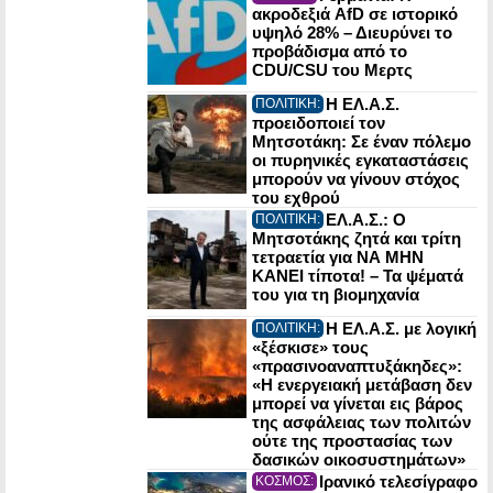
ακροδεξιά AfD σε ιστορικό
υψηλό 28% – Διευρύνει το
προβάδισμα από το
CDU/CSU του Μερτς
Η ΕΛ.Α.Σ.
ΠΟΛΙΤΙΚΗ:
προειδοποιεί τον
Μητσοτάκη: Σε έναν πόλεμο
οι πυρηνικές εγκαταστάσεις
μπορούν να γίνουν στόχος
του εχθρού
ΕΛ.Α.Σ.: Ο
ΠΟΛΙΤΙΚΗ:
Μητσοτάκης ζητά και τρίτη
τετραετία για ΝΑ ΜΗΝ
ΚΑΝΕΙ τίποτα! – Τα ψέματά
του για τη βιομηχανία
Η ΕΛ.Α.Σ. με λογική
ΠΟΛΙΤΙΚΗ:
«ξέσκισε» τους
«πρασινοαναπτυξάκηδες»:
«Η ενεργειακή μετάβαση δεν
μπορεί να γίνεται εις βάρος
της ασφάλειας των πολιτών
ούτε της προστασίας των
δασικών οικοσυστημάτων»
Ιρανικό τελεσίγραφο
ΚΟΣΜΟΣ: