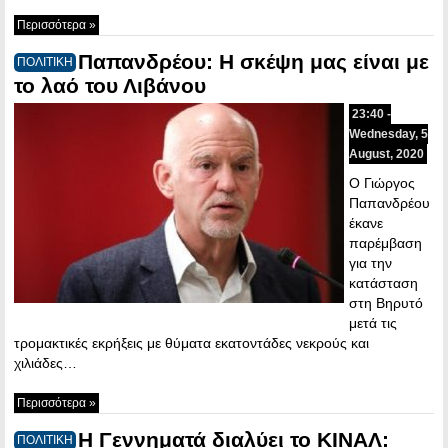
Περισσότερα »
Παπανδρέου: Η σκέψη μας είναι με
ΠΟΛΙΤΙΚΗ
το λαό του Λιβάνου
23:40 -
Wednesday, 5
August, 2020
Ο Γιώργος
Παπανδρέου
έκανε
παρέμβαση
για την
κατάσταση
στη Βηρυτό
μετά τις
τρομακτικές εκρήξεις με θύματα εκατοντάδες νεκρούς και
χιλιάδες…
Περισσότερα »
Η Γεννηματά διαλύει το ΚΙΝΑΛ:
ΠΟΛΙΤΙΚΗ