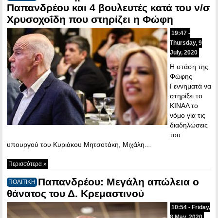
Παπανδρέου και 4 βουλευτές κατά του ν/σ
Χρυσοχοΐδη που στηρίζει η Φώφη
19:47 -
Thursday, 9
July, 2020
Η στάση της
Φώφης
Γεννηματά να
στηρίξει το
ΚΙΝΑΛ το
νόμο για τις
διαδηλώσεις
του
υπουργού του Κυριάκου Μητσοτάκη, Μιχάλη…
Περισσότερα »
Παπανδρέου: Μεγάλη απώλεια ο
ΠΟΛΙΤΙΚΗ
θάνατος του Δ. Κρεμαστινού
10:54 - Friday,
8 May, 2020