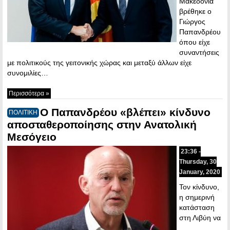
Μακεδονία
βρέθηκε ο
Γιώργος
Παπανδρέου
όπου είχε
συναντήσεις
με πολιτικούς της γειτονικής χώρας και μεταξύ άλλων είχε
συνομιλίες…
Περισσότερα »
Ο Παπανδρέου «βλέπει» κίνδυνο
ΠΟΛΙΤΙΚΗ
αποσταθεροποίησης στην Ανατολική
Μεσόγειο
23:36 -
Thursday, 30
January, 2020
Τον κίνδυνο,
η σημερινή
κατάσταση
στη Λιβύη να