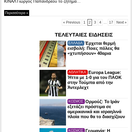
ΚΙΝΑΛ Γιώργος Παπανδρέου το ζήτημα…
Περισσότερα »
« Previous
1
2
3
4
…
17
Next »
ΤΕΛΕΥΤΑΙΕΣ ΕΙΔΗΣΕΙΣ
Έρχεται θερμή
ΕΛΛΑΔΑ:
εισβολή: Ποιες πόλεις θα
«χτυπήσουν» 40αρια
Europa League:
ΑΘΛΗΤΙΚΑ:
Ήττα με 1-0 για τον ΠΑΟΚ
στην Τούμπα από την
Άντερλεχτ
Ορμούζ: Το Ιράν
ΚΟΣΜΟΣ:
εξετάζει πρόστιμα σε
αμερικανικά και ισραηλινά
πλοία που θα το διασχίζουν
Γερμανία: Η
ΚΟΣΜΟΣ: