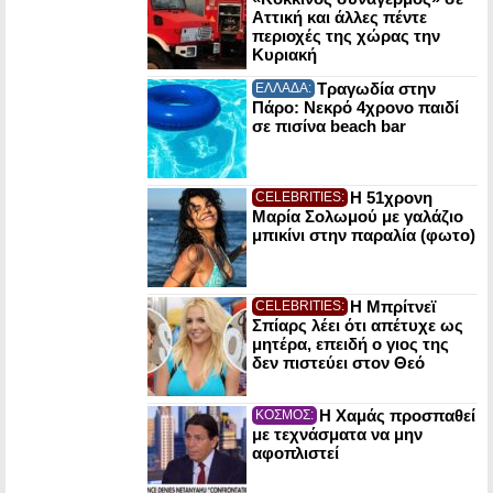
Αττική και άλλες πέντε
περιοχές της χώρας την
Κυριακή
Τραγωδία στην
ΕΛΛΑΔΑ:
Πάρο: Νεκρό 4χρονο παιδί
σε πισίνα beach bar
Η 51χρονη
CELEBRITIES:
Μαρία Σολωμού με γαλάζιο
μπικίνι στην παραλία (φωτο)
Η Μπρίτνεϊ
CELEBRITIES:
Σπίαρς λέει ότι απέτυχε ως
μητέρα, επειδή ο γιος της
δεν πιστεύει στον Θεό
Η Χαμάς προσπαθεί
ΚΟΣΜΟΣ:
με τεχνάσματα να μην
αφοπλιστεί