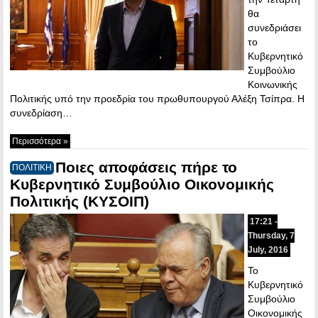
θα
συνεδριάσει
το
Κυβερνητικό
Συμβούλιο
Κοινωνικής
Πολιτικής υπό την προεδρία του πρωθυπουργού Αλέξη Τσίπρα. Η
συνεδρίαση…
Περισσότερα »
Ποιες αποφάσεις πήρε το
ΠΟΛΙΤΙΚΗ
Κυβερνητικό Συμβούλιο Οικονομικής
Πολιτικής (ΚΥΣΟΙΠ)
17:21 -
Thursday, 7
July, 2016
Το
Κυβερνητικό
Συμβούλιο
Οικονομικής