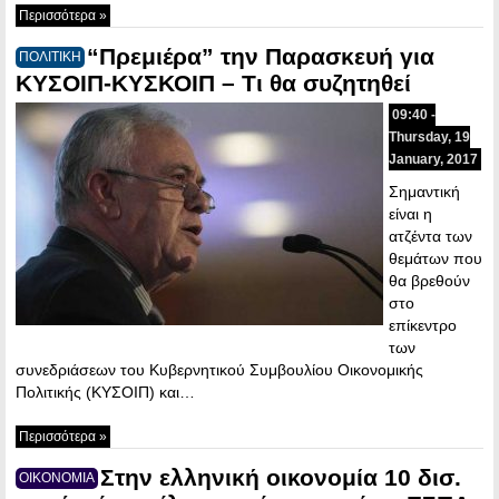
Περισσότερα »
“Πρεμιέρα” την Παρασκευή για
ΠΟΛΙΤΙΚΗ
ΚΥΣΟΙΠ-ΚΥΣΚΟΙΠ – Τι θα συζητηθεί
09:40 -
Thursday, 19
January, 2017
Σημαντική
είναι η
ατζέντα των
θεμάτων που
θα βρεθούν
στο
επίκεντρο
των
συνεδριάσεων του Κυβερνητικού Συμβουλίου Οικονομικής
Πολιτικής (ΚΥΣΟΙΠ) και…
Περισσότερα »
Στην ελληνική οικονομία 10 δισ.
ΟΙΚΟΝΟΜΙΑ