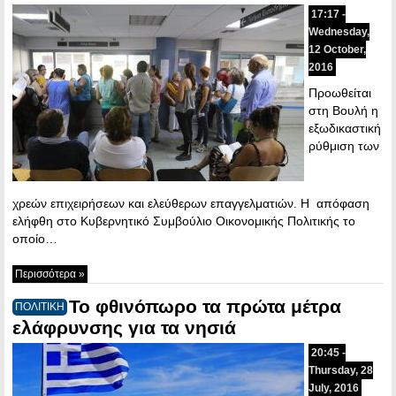
17:17 -
Wednesday,
12 October,
2016
Προωθείται
στη Βουλή η
εξωδικαστική
ρύθμιση των
χρεών επιχειρήσεων και ελεύθερων επαγγελματιών. Η απόφαση
ελήφθη στο Κυβερνητικό Συμβούλιο Οικονομικής Πολιτικής το
οποίο…
Περισσότερα »
To φθινόπωρο τα πρώτα μέτρα
ΠΟΛΙΤΙΚΗ
ελάφρυνσης για τα νησιά
20:45 -
Thursday, 28
July, 2016