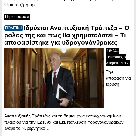
θέμα συζήτησης…
Περισσότερα »
Ιδρύεται Αναπτυξιακή Τράπεζα – Ο
ΠΟΛΙΤΙΚΗ
ρόλος της και πώς θα χρηματοδοτεί – Tι
αποφασίστηκε για υδρογονάνθρακες
18:24 -
Thursday, 3
August, 2017
Την
απόφαση για
ίδρυση
Αναπτυξιακής Τράπεζας και τη δημιουργία εκσυγχρονισμένου
πλαισίου για την Έρευνα και Εκμετάλλευση Υδρογονανθράκων
έλαβε το Κυβερνητικό…