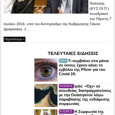
Πολιτικής
(ΚΥ.Σ.ΟΙ.Π.)
συνεδρίασε
την Πέμπτη 7
Ιουλίου 2016, υπό τον Αντιπρόεδρο της Κυβέρνησης Γιάννη
Δραγασάκη. 1….
Περισσότερα »
ΤΕΛΕΥΤΑΙΕΣ ΕΙΔΗΣΕΙΣ
Τι συμβαίνει στα μάτια
ΖΩΗ:
σε όσους έχουν κάνει το
εμβόλιο της Pfizer για τον
Covid-19;
Ιράν: «Όχι» σε
ΚΟΣΜΟΣ:
απευθείας διαπραγματεύσεις
με την Ουάσιγκτον λόγω
παραβίασης της ενδιάμεσης
συμφωνίας
Η Συμφωνία της
ΚΟΣΜΟΣ: