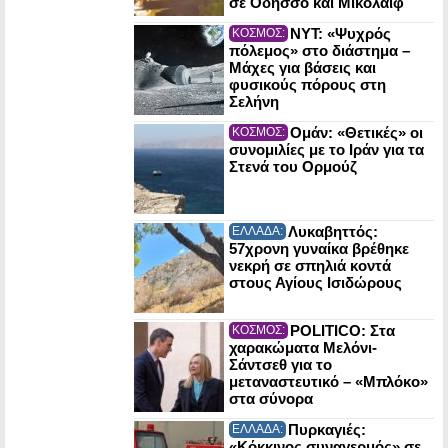
σε Οδησσό και Μικολάιφ
NYT: «Ψυχρός
ΚΟΣΜΟΣ:
πόλεμος» στο διάστημα –
Μάχες για βάσεις και
φυσικούς πόρους στη
Σελήνη
Ομάν: «Θετικές» οι
ΚΟΣΜΟΣ:
συνομιλίες με το Ιράν για τα
Στενά του Ορμούζ
Λυκαβηττός:
ΕΛΛΑΔΑ:
57χρονη γυναίκα βρέθηκε
νεκρή σε σπηλιά κοντά
στους Αγίους Ισιδώρους
POLITICO: Στα
ΚΟΣΜΟΣ:
χαρακώματα Μελόνι-
Σάντσεθ για το
μεταναστευτικό – «Μπλόκο»
στα σύνορα
Πυρκαγιές:
ΕΛΛΑΔΑ:
«Κόκκινος συναγερμός» σε