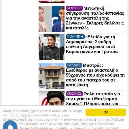
Μετωπική
ΚΟΣΜΟΣ:
σύγκρουση Ιταλίας-Ισπανίας
για την αναστολή της
Σένγκεν – Σκληρές δηλώσεις
και απειλές
«Ελπίδα για τη
ΠΟΛΙΤΙΚΗ:
Δημοκρατία»: Σφοδρή
επίθεση Αυγερινού κατά
Καρυστιανού και Γρατσία
Μυστράς:
ΕΛΛΑΔΑ:
Ελεύθερος με αναστολή ο
55χρονος που είχε κρύψει τη
σορό του πατέρα του σε
καταψύκτη
Θολό το τοπίο για
ΚΟΣΜΟΣ:
την υγεία του Μοτζταμπά
Χαμενεΐ: Πληροφορίες για
κρίσιμη κατάσταση και
Αυτός ο ιστότοπος χρησιμοποιεί cookie από το Google
OK
απομόνωση στη Τεχεράνη
για την παροχή των υπηρεσιών του, για την
εξατομίκευση διαφημίσεων και για την ανάλυση της επισκεψιμότητας. Η Google
κοινοποιεί πληροφορίες σχετικά με την από μέρους σας χρήση αυτού του
© 2026
Tribune.gr
All rights reserved.
Entries RSS
ιστότοπου. Με τη χρήση αυτού του ιστότοπου, αποδέχεστε τη χρήση των cookie.