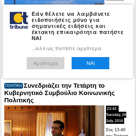
Κοινή
διευρυμένη
Εάν θέλετε να λαμβάνετε
σύσκεψη
ειδοποιήσεις μόνο για
εργασίας του
σημαντικές ειδήσεις και
έκτακτη επικαιρότητα πατήστε
ΝΑΙ
...αλλιώς πατήστε αργότερα
Κυβερνητικού Συμβουλίου Οικονομικής Πολιτικής (ΚΥ.Σ.ΟΙ.Π.) και
του Κυβερνητικού Συμβουλίου Κοινωνικής Πολιτικής (ΚΥ.Σ.ΚΟΙ.Π.)
Αργότερα
ΝΑΙ
με θέμα τη…
Περισσότερα »
Συνεδριάζει την Τετάρτη το
ΠΟΛΙΤΙΚΗ
Κυβερνητικό Συμβούλιο Κοινωνικής
Πολιτικής
23:42 -
Tuesday, 26
July, 2016
Στις 13:40
την Τετάρτη