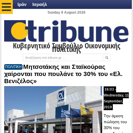
Ιράν
Ισραήλ
Sunday 9 August 2026
Κυβερνητικό Συμβούλιο Οικονομικής
Πολιτικής
Μητσοτάκης και Σταϊκούρας
ΠΟΛΙΤΙΚΗ
χαίρονται που πουλάνε το 30% του «Ελ.
Βενιζέλος»
16:03 -
Wednesday, 11
September,
2019
Την άμεση
πώληση του
30% του