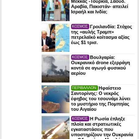
Μέκκας -Τουρκία, Σαουδ.
Αραβία, Πακιστάν- απειλεί
Ισραήλ και Ινδία;
Γροιλανδία: Στόχος
ΚΟΣΜΟΣ:
της «αυλής Τραμπ»
πετρελαϊκό κοίτασμα αξίας
έως $1 τρισ.
Βουλγαρία:
ΚΟΣΜΟΣ:
Ουκρανικό drone εξερράγη
κοντά σε αγωγό φυσικού
αερίου
Ηφαίστειο
ΠΕΡΙΒΑΛΛΟΝ:
Σαντορίνης: Ο νεκρός
έφηβος του τσουνάμι λύνει
το μυστήριο της Πομπηίας
του Αιγαίου
Η Ρωσία έπληξε
ΚΟΣΜΟΣ:
πλοία και στρατιωτικές
εγκαταστάσεις που
υποστηρίζουν την Ουκρανία