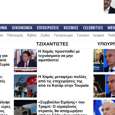
ΛΗΜΑ
ΟΙΚΟΝΟΜΙΑ
ΕΠΙΧΕΙΡΗΣΕΙΣ
ΚΟΣΜΟΣ
CELEBRITIES
MED
ία
Πολιτισμός
Βιβλίο
Ζώδια
Γαστρονομία
Γυναίκα
Ιατρικά
Ταξί
ΤΖΙΧΑΝΤΙΣΤΕΣ
ΥΠΟΥΡΓ
Η Χαμάς προσπαθεί με
 για
τεχνάσματα να μην
κατά
αφοπλιστεί
Συρία
ω:
Η Χαμάς μεταφέρει πολλές
τές
από τις επιχειρήσεις της
από το Κατάρ στην Τουρκία
άλυψε
«Συμβούλιο Ειρήνης» του
8 ώρες
Τραμπ: Ο ισραηλινός
ους
στρατός θα αποχωρήσει