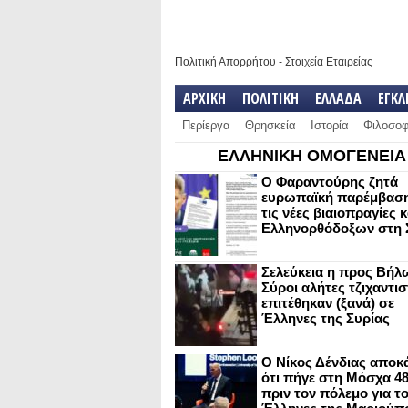
Πολιτική Απορρήτου
-
Στοιχεία Εταιρείας
ΑΡΧΙΚΗ
ΠΟΛΙΤΙΚΗ
ΕΛΛΑΔΑ
ΕΓΚ
Περίεργα
Θρησκεία
Ιστορία
Φιλοσοφ
ΕΛΛΗΝΙΚΗ ΟΜΟΓΕΝΕΙΑ
Ο Φαραντούρης ζητά
ευρωπαϊκή παρέμβαση
τις νέες βιαιοπραγίες 
Ελληνορθόδοξων στη 
Σελεύκεια η προς Βήλ
Σύροι αλήτες τζιχαντισ
επιτέθηκαν (ξανά) σε
Έλληνες της Συρίας
Ο Νίκος Δένδιας αποκ
ότι πήγε στη Μόσχα 4
πριν τον πόλεμο για τ