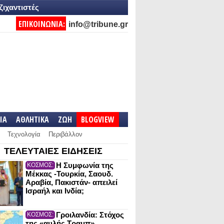
ζιχαντιστές
ΕΠΙΚΟΙΝΩΝΙΑ:
info@tribune.gr
IA
ΑΘΛΗΤΙΚΑ
ΖΩΗ
BLOGVIEW
Τεχνολογία
Περιβάλλον
ΤΕΛΕΥΤΑΙΕΣ ΕΙΔΗΣΕΙΣ
Η Συμφωνία της
ΚΟΣΜΟΣ:
Μέκκας -Τουρκία, Σαουδ.
Αραβία, Πακιστάν- απειλεί
Ισραήλ και Ινδία;
Γροιλανδία: Στόχος
ΚΟΣΜΟΣ:
της «αυλής Τραμπ»