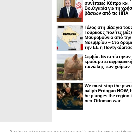
συνέπειες Κύπρο και
Βουλγαρία για τη χρή
βάσεων από τις ΗΠΑ
Τέλος στη βίζα για του
Τούρκους πολίτες βάζε
Μαυροβούνιο από την
Νοεμβρίου – Στο δρόμο
την ΕΕ η Ποντγκόριτσ
Σερβία: Εντοπίστηκαν
κρούσματα αφρικανικ
πανώλης των χοίρων
We must stop the pseu
caliph Erdogan NOW, b
he plunges the region i
neo-Ottoman war
Αυτός ο ιστότοπος χρησιμοποιεί cookie από το Go