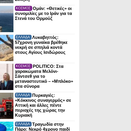
Ομάν: «Θετικές» οι
ΚΟΣΜΟΣ:
συνομιλίες με το Ιράν για τα
Στενά του Ορμούζ
Λυκαβηττός:
ΕΛΛΑΔΑ:
57χρονη γυναίκα βρέθηκε
νεκρή σε σπηλιά κοντά
στους Αγίους Ισιδώρους
POLITICO: Στα
ΚΟΣΜΟΣ:
χαρακώματα Μελόνι-
Σάντσεθ για το
μεταναστευτικό – «Μπλόκο»
στα σύνορα
Πυρκαγιές:
ΕΛΛΑΔΑ:
«Κόκκινος συναγερμός» σε
Αττική και άλλες πέντε
περιοχές της χώρας την
Κυριακή
Τραγωδία στην
ΕΛΛΑΔΑ:
Πάρο: Νεκρό 4χρονο παιδί