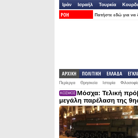
Ιράν
Ισραήλ
Τουρκία
Κουρδι
ΡΟΗ
Πατήστε εδώ για να δ
ΕΙΔΗΣΕΩΝ:
ΑΡΧΙΚΗ
ΠΟΛΙΤΙΚΗ
ΕΛΛΑΔΑ
ΕΓΚ
Περίεργα
Θρησκεία
Ιστορία
Φιλοσοφί
Μόσχα: Τελική πρόβ
ΚΟΣΜΟΣ
μεγάλη παρέλαση της 9ης