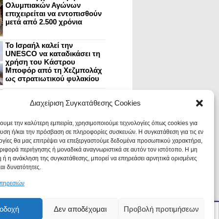
Ολυμπιακών Αγώνων
επιχειρείται να εντοπισθούν
μετά από 2.500 χρόνια
Το Ισραήλ καλεί την
UNESCO να καταδικάσει τη
χρήση του Κάστρου
Μποφόρ από τη Χεζμπολάχ
ως στρατιωτικού φυλακίου
Η Τουρκία έθεσε το πεδίο
της πρώτης μάχης του
Διαχείριση Συγκατάθεσης Cookies
Μεγάλου Αλεξάνδρου με
τους Πέρσες υπό ιστορική
χουμε την καλύτερη εμπειρία, χρησιμοποιούμε τεχνολογίες όπως cookies για
προστασία
υση ή/και την πρόσβαση σε πληροφορίες συσκευών. Η συγκατάθεση για τις εν
ογίες θα μας επιτρέψει να επεξεργαστούμε δεδομένα προσωπικού χαρακτήρα,
Μυστράς: Aνακαίνιση του
ιφορά περιήγησης ή μοναδικά αναγνωριστικά σε αυτόν τον ιστότοπο. Η μη
ανακτόρου στην
καστροπολιτεία και εκθέσεις
 ή η ανάκληση της συγκατάθεσης, μπορεί να επηρεάσει αρνητικά ορισμένες
στο Παλάτι των Δεσποτών
και δυνατότητες.
υπηρεσιών
οδοχή
Δεν αποδέχομαι
Προβολή προτιμήσεων
Για έγκυρη ενημέρωση πατήστε follow
OK
ομίκευση διαφημίσεων και για