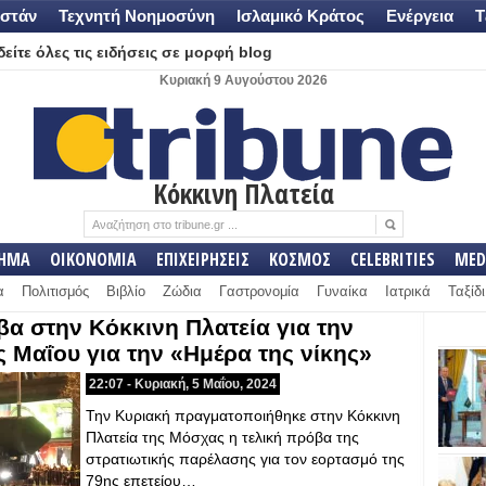
στάν
Τεχνητή Νοημοσύνη
Ισλαμικό Κράτος
Ενέργεια
Τ
είτε όλες τις ειδήσεις σε μορφή blog
Κυριακή 9 Αυγούστου 2026
Κόκκινη Πλατεία
ΛΗΜΑ
ΟΙΚΟΝΟΜΙΑ
ΕΠΙΧΕΙΡΗΣΕΙΣ
ΚΟΣΜΟΣ
CELEBRITIES
MED
α
Πολιτισμός
Βιβλίο
Ζώδια
Γαστρονομία
Γυναίκα
Ιατρικά
Ταξίδι
α στην Κόκκινη Πλατεία για την
 Μαΐου για την «Ημέρα της νίκης»
22:07 - Κυριακή, 5 Μαΐου, 2024
Την Κυριακή πραγματοποιήθηκε στην Κόκκινη
Πλατεία της Μόσχας η τελική πρόβα της
στρατιωτικής παρέλασης για τον εορτασμό της
79ης επετείου…