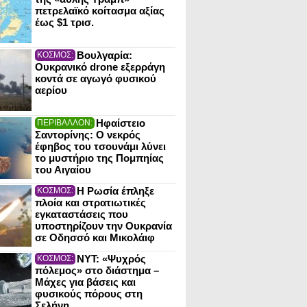
πετρελαϊκό κοίτασμα αξίας
έως $1 τρισ.
Βουλγαρία:
ΚΟΣΜΟΣ:
Ουκρανικό drone εξερράγη
κοντά σε αγωγό φυσικού
αερίου
Ηφαίστειο
ΠΕΡΙΒΑΛΛΟΝ:
Σαντορίνης: Ο νεκρός
έφηβος του τσουνάμι λύνει
το μυστήριο της Πομπηίας
του Αιγαίου
Η Ρωσία έπληξε
ΚΟΣΜΟΣ:
πλοία και στρατιωτικές
εγκαταστάσεις που
υποστηρίζουν την Ουκρανία
σε Οδησσό και Μικολάιφ
NYT: «Ψυχρός
ΚΟΣΜΟΣ:
πόλεμος» στο διάστημα –
Μάχες για βάσεις και
φυσικούς πόρους στη
Σελήνη