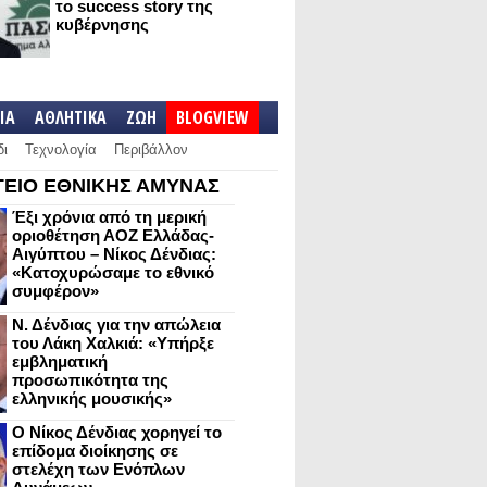
το success story της
κυβέρνησης
IA
ΑΘΛΗΤΙΚΑ
ΖΩΗ
BLOGVIEW
δι
Τεχνολογία
Περιβάλλον
ΕΙΟ ΕΘΝΙΚΗΣ ΑΜΥΝΑΣ
Έξι χρόνια από τη μερική
οριοθέτηση ΑΟΖ Ελλάδας-
Αιγύπτου – Νίκος Δένδιας:
«Κατοχυρώσαμε το εθνικό
συμφέρον»
Ν. Δένδιας για την απώλεια
του Λάκη Χαλκιά: «Υπήρξε
εμβληματική
προσωπικότητα της
ελληνικής μουσικής»
Ο Νίκος Δένδιας χορηγεί το
επίδομα διοίκησης σε
στελέχη των Ενόπλων