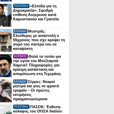
«Ελπίδα για τη
ΠΟΛΙΤΙΚΗ:
Δημοκρατία»: Σφοδρή
επίθεση Αυγερινού κατά
Καρυστιανού και Γρατσία
Μυστράς:
ΕΛΛΑΔΑ:
Ελεύθερος με αναστολή ο
55χρονος που είχε κρύψει τη
σορό του πατέρα του σε
καταψύκτη
Θολό το τοπίο για
ΚΟΣΜΟΣ:
την υγεία του Μοτζταμπά
Χαμενεΐ: Πληροφορίες για
κρίσιμη κατάσταση και
απομόνωση στη Τεχεράνη
Σέρρες: Νεκροί
ΕΛΛΑΔΑ:
μητέρα και γιος σε φρικτό
τροχαίο – Οι πρώτες
εκτιμήσεις
πραγματογνώμονα
ΠΑΣΟΚ: Έκθεση-
ΠΟΛΙΤΙΚΗ:
κόλαφος του ΟΟΣΑ διαλύει