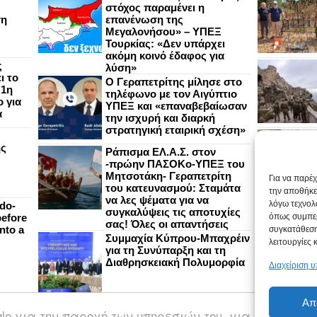
στόχος παραμένει η
ση
επανένωση της
Μεγαλονήσου» – ΥΠΕΞ
Τουρκίας: «Δεν υπάρχει
ακόμη κοινό έδαφος για
ς
λύση»
ι το
Ο Γεραπετρίτης μίλησε στο
 1η
τηλέφωνο με τον Αιγύπτιο
 για
ΥΠΕΞ και «επαναβεβαίωσαν
α
την ισχυρή και διαρκή
στρατηγική εταιρική σχέση»
ής
Ράπισμα ΕΛ.Α.Σ. στον
-πρώην ΠΑΣΟΚο-ΥΠΕΞ του
Μητσοτάκη- Γεραπετρίτη
Για να παρέ
του κατευνασμού: Σταμάτα
την αποθήκε
να λες ψέματα για να
λόγω τεχνολ
do-
συγκαλύψεις τις αποτυχίες
efore
όπως συμπερ
σας! Όλες οι απαντήσεις
nto a
συγκατάθεση
Συμμαχία Κύπρου-Μπαχρέιν
λειτουργίες 
για τη Συνύπαρξη και τη
Διαθρησκειακή Πολυμορφία
Διαχείριση 
Απ
ogle για την παροχή των υπηρεσιών του, για την εξατ