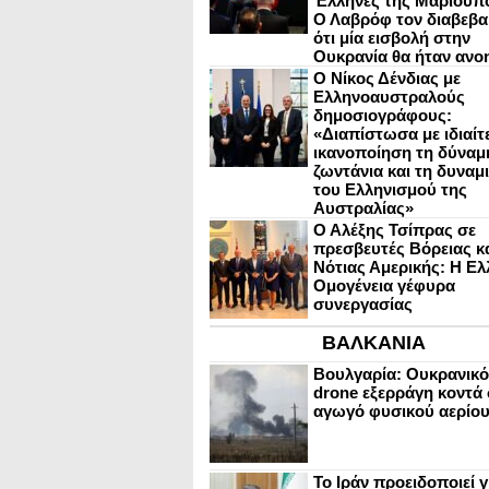
Έλληνες της Μαριούπ
Ο Λαβρόφ τον διαβεβα
ότι μία εισβολή στην
Ουκρανία θα ήταν ανο
Ο Νίκος Δένδιας με
Ελληνοαυστραλούς
δημοσιογράφους:
«Διαπίστωσα με ιδιαίτ
ικανοποίηση τη δύναμη
ζωντάνια και τη δυναμ
του Ελληνισμού της
Αυστραλίας»
Ο Αλέξης Τσίπρας σε
πρεσβευτές Βόρειας κ
Νότιας Αμερικής: Η Ελ
Ομογένεια γέφυρα
συνεργασίας
ΒΑΛΚΑΝΙΑ
Βουλγαρία: Ουκρανικό
drone εξερράγη κοντά 
αγωγό φυσικού αερίο
Το Ιράν προειδοποιεί γ