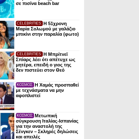
σε πισίνα beach bar
Η 51χρονη
CELEBRITIES:
Μαρία Σολωμού με γαλάζιο
μπικίνι στην παραλία (φωτο)
Η Μπρίτνεϊ
CELEBRITIES:
Σπίαρς λέει ότι απέτυχε ως
μητέρα, επειδή ο γιος της
δεν πιστεύει στον Θεό
Η Χαμάς προσπαθεί
ΚΟΣΜΟΣ:
με τεχνάσματα να μην
αφοπλιστεί
Μετωπική
ΚΟΣΜΟΣ:
σύγκρουση Ιταλίας-Ισπανίας
για την αναστολή της
Σένγκεν – Σκληρές δηλώσεις
και απειλές