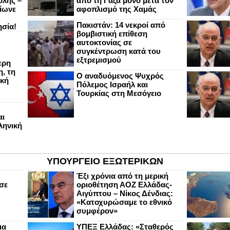
ολης –
από τη Γάζα μόνο μετά τον
ίωνε
αφοπλισμό της Χαμάς
Πακιστάν: 14 νεκροί από
ησία!
βομβιστική επίθεση
αυτοκτονίας σε
συγκέντρωση κατά του
εξτρεμισμού
ερη
, τη
Ο αναδυόμενος Ψυχρός
ική
Πόλεμος Ισραήλ και
Τουρκίας στη Μεσόγειο
αι
ληνική
ΥΠΟΥΡΓΕΙΟ ΕΞΩΤΕΡΙΚΩΝ
Έξι χρόνια από τη μερική
σε
οριοθέτηση ΑΟΖ Ελλάδας-
υ
Αιγύπτου – Νίκος Δένδιας:
«Κατοχυρώσαμε το εθνικό
συμφέρον»
ια
ΥΠΕΞ Ελλάδας: «Σταθερός