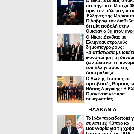
Ο Νίκος Δένδιας αποκ
ότι πήγε στη Μόσχα 4
πριν τον πόλεμο για τ
Έλληνες της Μαριούπ
Ο Λαβρόφ τον διαβεβα
ότι μία εισβολή στην
Ουκρανία θα ήταν ανο
Ο Νίκος Δένδιας με
Ελληνοαυστραλούς
δημοσιογράφους:
«Διαπίστωσα με ιδιαίτ
ικανοποίηση τη δύναμη
ζωντάνια και τη δυναμ
του Ελληνισμού της
Αυστραλίας»
Ο Αλέξης Τσίπρας σε
πρεσβευτές Βόρειας κ
Νότιας Αμερικής: Η Ελ
Ομογένεια γέφυρα
συνεργασίας
ΒΑΛΚΑΝΙΑ
Το Ιράν προειδοποιεί γ
συνέπειες Κύπρο και
Βουλγαρία για τη χρή
βάσεων από τις ΗΠΑ