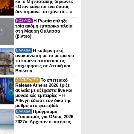
και ο Μητσοτάκης δηλώνει:
«Όταν καίγεται ένα δάσος
δεν σημαίνει ότι χάνεται…»
Η Ρωσία έπληξε
ΚΟΣΜΟΣ:
τρία ακόμη εμπορικά πλοία
στη Μαύρη Θάλασσα
(βίντεο)
Η κυβερνητική
ΕΛΛΑΔΑ:
ανακοίνωση με τα μέτρα για
τα καμένα σπίτια και τις
επιχειρήσεις σε Αττική και
Βοιωτία
Το επετειακό
ΔΙΑΣΚΕΔΑΣΗ:
Release Athens 2026 έριξε
αυλαία με αξέχαστα live και
μοναδικές εμπειρίες – Η
Allwyn έδωσε τον δικό της
ρυθμό στο φεστιβάλ
Πρόγραμμα
ΕΛΛΑΔΑ:
«Τουρισμός για Όλους 2026-
2027»: Άρχισαν οι αιτήσεις