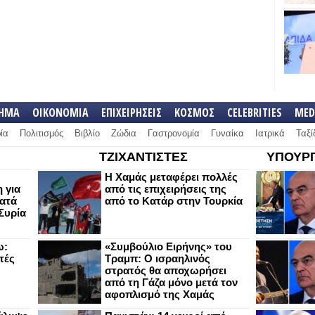
ΛΗΜΑ
ΟΙΚΟΝΟΜΙΑ
ΕΠΙΧΕΙΡΗΣΕΙΣ
ΚΟΣΜΟΣ
CELEBRITIES
MED
ία
Πολιτισμός
Βιβλίο
Ζώδια
Γαστρονομία
Γυναίκα
Ιατρικά
Ταξί
ΤΖΙΧΑΝΤΙΣΤΕΣ
ΥΠΟΥΡΓ
Η Χαμάς μεταφέρει πολλές
 για
από τις επιχειρήσεις της
κατά
από το Κατάρ στην Τουρκία
Συρία
ω:
«Συμβούλιο Ειρήνης» του
τές
Τραμπ: Ο ισραηλινός
στρατός θα αποχωρήσει
από τη Γάζα μόνο μετά τον
αφοπλισμό της Χαμάς