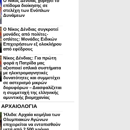
Ο Νίκος Δένδιας χορηγεί το
επίδομα διοίκησης σε
στελέχη των Ενόπλων
Δυνάμεων
Ο Νίκος Δένδιας συγκροτεί
μονάδες από πολίτες-
οπλίτες: Μονάδες Ειδικών
Επιχειρήσεων εξ ολοκλήρου
από εφέδρους
Νίκος Δένδιας: Για πρώτη
φορά η Πατρίδα μας
αξιοποιεί οπλικά συστήματα
με ηλεκτρομαγνητικές
δυνατότητες και συμμετέχει
σε αστερισμό μικρών
δορυφόρων – Διασφαλίζεται
η συμμετοχή της ελληνικής
αμυντικής βιομηχανίας
ΑΡΧΑΙΟΛΟΓΙΑ
Ήλιδα: Αρχαία κειμήλια των
Ολυμπιακών Αγώνων
επιχειρείται να εντοπισθούν
μετά από 2.500 χρόνια