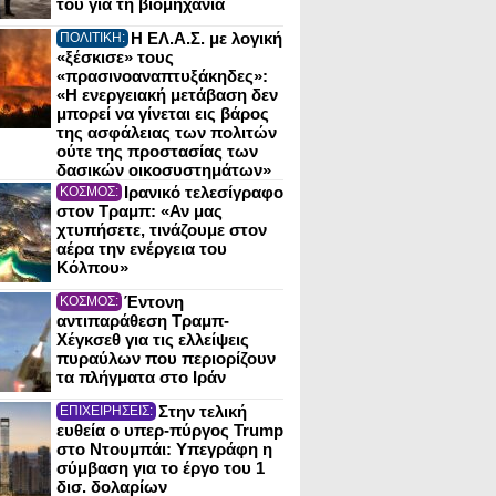
του για τη βιομηχανία
Η ΕΛ.Α.Σ. με λογική
ΠΟΛΙΤΙΚΗ:
«ξέσκισε» τους
«πρασινοαναπτυξάκηδες»:
«Η ενεργειακή μετάβαση δεν
μπορεί να γίνεται εις βάρος
της ασφάλειας των πολιτών
ούτε της προστασίας των
δασικών οικοσυστημάτων»
Ιρανικό τελεσίγραφο
ΚΟΣΜΟΣ:
στον Τραμπ: «Αν μας
χτυπήσετε, τινάζουμε στον
αέρα την ενέργεια του
Κόλπου»
Έντονη
ΚΟΣΜΟΣ:
αντιπαράθεση Τραμπ-
Χέγκσεθ για τις ελλείψεις
πυραύλων που περιορίζουν
τα πλήγματα στο Ιράν
Στην τελική
ΕΠΙΧΕΙΡΗΣΕΙΣ:
ευθεία ο υπερ-πύργος Trump
στο Ντουμπάι: Υπεγράφη η
σύμβαση για το έργο του 1
δισ. δολαρίων