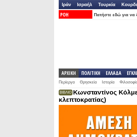
Ιράν
Ισραήλ
Τουρκία
Κουρδι
ΡΟΗ
Πατήστε εδώ για να δ
ΕΙΔΗΣΕΩΝ:
ΑΡΧΙΚΗ
ΠΟΛΙΤΙΚΗ
ΕΛΛΑΔΑ
ΕΓΚ
Περίεργα
Θρησκεία
Ιστορία
Φιλοσοφί
Κωνσταντίνος Κόλμε
ΒΙΒΛΙΟ
κλεπτοκρατίας)