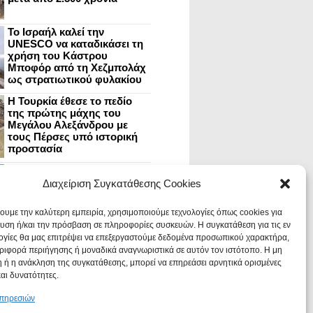
Το Ισραήλ καλεί την
UNESCO να καταδικάσει τη
χρήση του Κάστρου
Μποφόρ από τη Χεζμπολάχ
ως στρατιωτικού φυλακίου
Η Τουρκία έθεσε το πεδίο
της πρώτης μάχης του
Μεγάλου Αλεξάνδρου με
τους Πέρσες υπό ιστορική
προστασία
Μυστράς: Aνακαίνιση του
ανακτόρου στην
Διαχείριση Συγκατάθεσης Cookies
καστροπολιτεία και εκθέσεις
στο Παλάτι των Δεσποτών
χουμε την καλύτερη εμπειρία, χρησιμοποιούμε τεχνολογίες όπως cookies για
υση ή/και την πρόσβαση σε πληροφορίες συσκευών. Η συγκατάθεση για τις εν
ογίες θα μας επιτρέψει να επεξεργαστούμε δεδομένα προσωπικού χαρακτήρα,
Οι Νεάντερταλ έκαναν
ιφορά περιήγησης ή μοναδικά αναγνωριστικά σε αυτόν τον ιστότοπο. Η μη
οδοντιατρικές επεμβάσεις σε
χαλασμένα δόντια, σύμφωνα
 ή η ανάκληση της συγκατάθεσης, μπορεί να επηρεάσει αρνητικά ορισμένες
με ευρήματα
και δυνατότητες.
υπηρεσιών