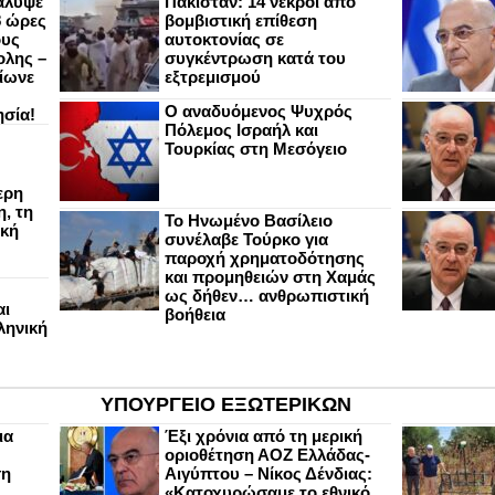
άλυψε
Πακιστάν: 14 νεκροί από
8 ώρες
βομβιστική επίθεση
ους
αυτοκτονίας σε
ολης –
συγκέντρωση κατά του
ίωνε
εξτρεμισμού
Ο αναδυόμενος Ψυχρός
ησία!
Πόλεμος Ισραήλ και
Τουρκίας στη Μεσόγειο
ερη
, τη
Το Ηνωμένο Βασίλειο
ική
συνέλαβε Τούρκο για
παροχή χρηματοδότησης
και προμηθειών στη Χαμάς
ως δήθεν… ανθρωπιστική
αι
βοήθεια
ληνική
ΥΠΟΥΡΓΕΙΟ ΕΞΩΤΕΡΙΚΩΝ
ια
Έξι χρόνια από τη μερική
οριοθέτηση ΑΟΖ Ελλάδας-
ση
Αιγύπτου – Νίκος Δένδιας:
«Κατοχυρώσαμε το εθνικό