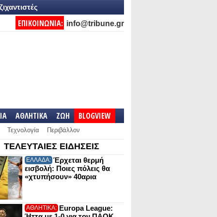
ζιχαντιστές
ΕΠΙΚΟΙΝΩΝΙΑ:
info@tribune.gr
IA
ΑΘΛΗΤΙΚΑ
ΖΩΗ
BLOGVIEW
Τεχνολογία
Περιβάλλον
ΤΕΛΕΥΤΑΙΕΣ ΕΙΔΗΣΕΙΣ
Έρχεται θερμή
ΕΛΛΑΔΑ:
εισβολή: Ποιες πόλεις θα
«χτυπήσουν» 40αρια
Europa League:
ΑΘΛΗΤΙΚΑ:
Ήττα με 1-0 για τον ΠΑΟΚ