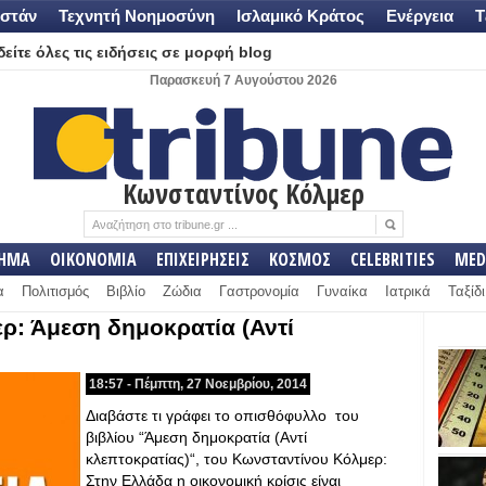
στάν
Τεχνητή Νοημοσύνη
Ισλαμικό Κράτος
Ενέργεια
Τ
είτε όλες τις ειδήσεις σε μορφή blog
Παρασκευή 7 Αυγούστου 2026
Κωνσταντίνος Κόλμερ
ΛΗΜΑ
ΟΙΚΟΝΟΜΙΑ
ΕΠΙΧΕΙΡΗΣΕΙΣ
ΚΟΣΜΟΣ
CELEBRITIES
MED
α
Πολιτισμός
Βιβλίο
Ζώδια
Γαστρονομία
Γυναίκα
Ιατρικά
Ταξίδι
ρ: Άμεση δημοκρατία (Αντί
18:57 - Πέμπτη, 27 Νοεμβρίου, 2014
Διαβάστε τι γράφει το οπισθόφυλλο του
βιβλίου “Άμεση δημοκρατία (Αντί
κλεπτοκρατίας)“, του Κωνσταντίνου Κόλμερ:
Στην Ελλάδα η οικονομική κρίσις είναι