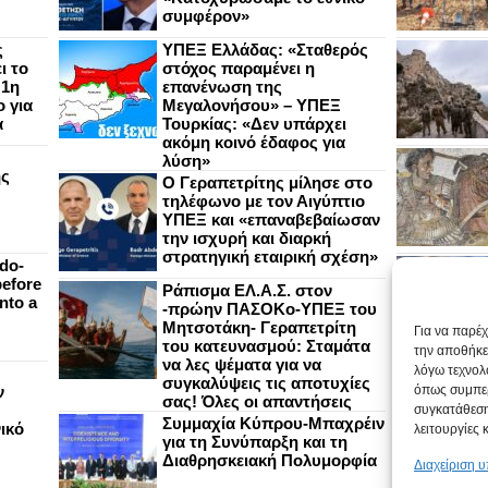
συμφέρον»
ς
ΥΠΕΞ Ελλάδας: «Σταθερός
ι το
στόχος παραμένει η
 1η
επανένωση της
 για
Μεγαλονήσου» – ΥΠΕΞ
α
Τουρκίας: «Δεν υπάρχει
ακόμη κοινό έδαφος για
λύση»
ής
Ο Γεραπετρίτης μίλησε στο
τηλέφωνο με τον Αιγύπτιο
ΥΠΕΞ και «επαναβεβαίωσαν
την ισχυρή και διαρκή
στρατηγική εταιρική σχέση»
do-
efore
Ράπισμα ΕΛ.Α.Σ. στον
nto a
-πρώην ΠΑΣΟΚο-ΥΠΕΞ του
Μητσοτάκη- Γεραπετρίτη
Για να παρέ
του κατευνασμού: Σταμάτα
την αποθήκε
να λες ψέματα για να
λόγω τεχνολ
συγκαλύψεις τις αποτυχίες
ν
όπως συμπερ
σας! Όλες οι απαντήσεις
συγκατάθεση
Συμμαχία Κύπρου-Μπαχρέιν
ικό
λειτουργίες 
για τη Συνύπαρξη και τη
Διαθρησκειακή Πολυμορφία
Διαχείριση 