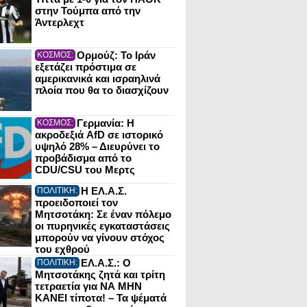
στην Τούμπα από την
Άντερλεχτ
Ορμούζ: Το Ιράν
ΚΟΣΜΟΣ:
εξετάζει πρόστιμα σε
αμερικανικά και ισραηλινά
πλοία που θα το διασχίζουν
Γερμανία: Η
ΚΟΣΜΟΣ:
ακροδεξιά AfD σε ιστορικό
υψηλό 28% – Διευρύνει το
προβάδισμα από το
CDU/CSU του Μερτς
Η ΕΛ.Α.Σ.
ΠΟΛΙΤΙΚΗ:
προειδοποιεί τον
Μητσοτάκη: Σε έναν πόλεμο
οι πυρηνικές εγκαταστάσεις
μπορούν να γίνουν στόχος
του εχθρού
ΕΛ.Α.Σ.: Ο
ΠΟΛΙΤΙΚΗ:
Μητσοτάκης ζητά και τρίτη
τετραετία για ΝΑ ΜΗΝ
ΚΑΝΕΙ τίποτα! – Τα ψέματά