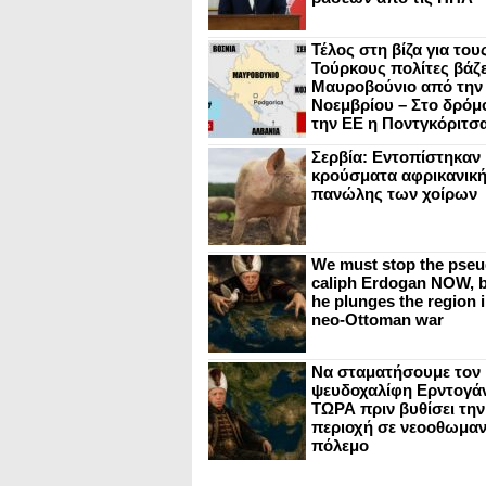
Τέλος στη βίζα για του
Τούρκους πολίτες βάζε
Μαυροβούνιο από την
Νοεμβρίου – Στο δρόμο
την ΕΕ η Ποντγκόριτσ
Σερβία: Εντοπίστηκαν
κρούσματα αφρικανικ
πανώλης των χοίρων
We must stop the pseu
caliph Erdogan NOW, b
he plunges the region i
neo-Ottoman war
Να σταματήσουμε τον
ψευδοχαλίφη Ερντογά
ΤΩΡΑ πριν βυθίσει την
περιοχή σε νεοοθωμαν
πόλεμο