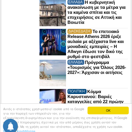
Η κυβερνητική
ΕΛΛΑΔΑ:
ανακοίνωση με τα μέτρα για
τα καμένα σπίτια και τις
επιχειρήσεις σε Αττική και
Βοιωτία
Το επετειακό
ΔΙΑΣΚΕΔΑΣΗ:
Release Athens 2026 έριξε
αυλαία με αξέχαστα live και
μοναδικές εμπειρίες – Η
Allwyn έδωσε τον δικό της
ρυθμό στο φεστιβάλ
Πρόγραμμα
ΕΛΛΑΔΑ:
«Τουρισμός για Όλους 2026-
2027»: Άρχισαν οι αιτήσεις
Κόμμα
ΠΟΛΙΤΙΚΗ:
Καρυστιανού: Βαριές
καταγγελίες από 22 πρώην
στελέχη της Ελπίδας για τη
Αυτός ο ιστότοπος χρησιμοποιεί cookie από το Google
OK
Δημοκρατία
για την παροχή των υπηρεσιών του, για την
εξατομίκευση διαφημίσεων και για την ανάλυση της επισκεψιμότητας. Η Google
κοινοποιεί πληροφορίες σχετικά με την από μέρους σας χρήση αυτού του
© 2026
Tribune.gr
All rights reserved.
Entries RSS
ιστότοπου. Με τη χρήση αυτού του ιστότοπου, αποδέχεστε τη χρήση των cookie.
Μάθετε Περισσότερα
Κατασκευή Ιστοσελίδων tcp.gr Project - V2