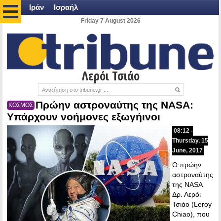
Ιράν
Ισραήλ
Friday 7 August 2026
Λερόι Τσιάο
Πρώην αστροναύτης της NASA:
ΚΟΣΜΟΣ
Υπάρχουν νοήμονες εξωγήινοι
08:12 -
Thursday, 15
June, 2017
Ο πρώην
αστροναύτης
της NASA
Δρ. Λερόι
Τσιάο (Leroy
Chiao), που