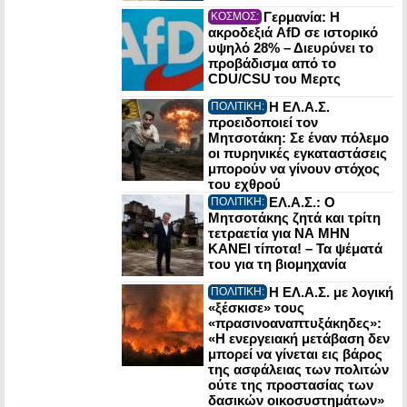
Γερμανία: Η
ΚΟΣΜΟΣ:
ακροδεξιά AfD σε ιστορικό
υψηλό 28% – Διευρύνει το
προβάδισμα από το
CDU/CSU του Μερτς
Η ΕΛ.Α.Σ.
ΠΟΛΙΤΙΚΗ:
προειδοποιεί τον
Μητσοτάκη: Σε έναν πόλεμο
οι πυρηνικές εγκαταστάσεις
μπορούν να γίνουν στόχος
του εχθρού
ΕΛ.Α.Σ.: Ο
ΠΟΛΙΤΙΚΗ:
Μητσοτάκης ζητά και τρίτη
τετραετία για ΝΑ ΜΗΝ
ΚΑΝΕΙ τίποτα! – Τα ψέματά
του για τη βιομηχανία
Η ΕΛ.Α.Σ. με λογική
ΠΟΛΙΤΙΚΗ:
«ξέσκισε» τους
«πρασινοαναπτυξάκηδες»:
«Η ενεργειακή μετάβαση δεν
μπορεί να γίνεται εις βάρος
της ασφάλειας των πολιτών
ούτε της προστασίας των
δασικών οικοσυστημάτων»