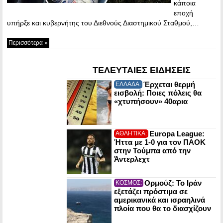
κάποια
εποχή
υπήρξε και κυβερνήτης του Διεθνούς Διαστημικού Σταθμού,…
Περισσότερα »
ΤΕΛΕΥΤΑΙΕΣ ΕΙΔΗΣΕΙΣ
Έρχεται θερμή
ΕΛΛΑΔΑ:
εισβολή: Ποιες πόλεις θα
«χτυπήσουν» 40αρια
Europa League:
ΑΘΛΗΤΙΚΑ:
Ήττα με 1-0 για τον ΠΑΟΚ
στην Τούμπα από την
Άντερλεχτ
Ορμούζ: Το Ιράν
ΚΟΣΜΟΣ:
εξετάζει πρόστιμα σε
αμερικανικά και ισραηλινά
πλοία που θα το διασχίζουν