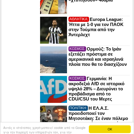
Europa League:
ΑΘΛΗΤΙΚΑ:
Ήττα με 1-0 για τον ΠΑΟΚ
στην Τούμπα από την
Άντερλεχτ
Ορμούζ: Το Ιράν
ΚΟΣΜΟΣ:
εξετάζει πρόστιμα σε
αμερικανικά και ισραηλινά
πλοία που θα το διασχίζουν
Γερμανία: Η
ΚΟΣΜΟΣ:
ακροδεξιά AfD σε ιστορικό
υψηλό 28% – Διευρύνει το
προβάδισμα από το
CDU/CSU του Μερτς
Η ΕΛ.Α.Σ.
ΠΟΛΙΤΙΚΗ:
προειδοποιεί τον
Μητσοτάκη: Σε έναν πόλεμο
οι πυρηνικές εγκαταστάσεις
Αυτός ο ιστότοπος χρησιμοποιεί cookie από το Google
μπορούν να γίνουν στόχος
OK
για την παροχή των υπηρεσιών του, για την
του εχθρού