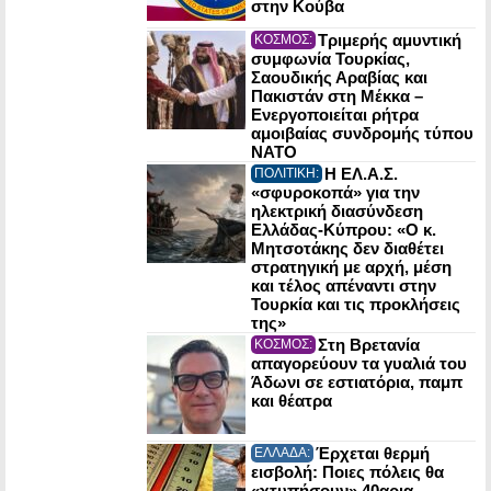
στην Κούβα
Τριμερής αμυντική
ΚΟΣΜΟΣ:
συμφωνία Τουρκίας,
Σαουδικής Αραβίας και
Πακιστάν στη Μέκκα –
Ενεργοποιείται ρήτρα
αμοιβαίας συνδρομής τύπου
NATO
Η ΕΛ.Α.Σ.
ΠΟΛΙΤΙΚΗ:
«σφυροκοπά» για την
ηλεκτρική διασύνδεση
Ελλάδας-Κύπρου: «Ο κ.
Μητσοτάκης δεν διαθέτει
στρατηγική με αρχή, μέση
και τέλος απέναντι στην
Τουρκία και τις προκλήσεις
της»
Στη Βρετανία
ΚΟΣΜΟΣ:
απαγορεύουν τα γυαλιά του
Άδωνι σε εστιατόρια, παμπ
και θέατρα
Έρχεται θερμή
ΕΛΛΑΔΑ:
εισβολή: Ποιες πόλεις θα
«χτυπήσουν» 40αρια