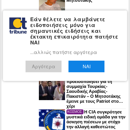
Μητσοτάκης
Εάν θέλετε να λαμβάνετε
Στο 3,4% ο
ΟΙΚΟΝΟΜΙΑ:
ειδοποιήσεις μόνο για
πληθωρισμός τον Ιούλιο: Σε
στέγαση, μεταφορές και
σημαντικές ειδήσεις και
εστίαση οι μεγαλύτερες
έκτακτη επικαιρότητα πατήστε
αυξήσεις
ΝΑΙ
Ένας χρόνος από
ΠΟΛΙΤΙΚΗ:
...αλλιώς πατήστε αργότερα
τον χαμό της Λένας Σαμαρά:
Σε κλίμα συγκίνησης το
μνημόσυνο
Αργότερα
ΝΑΙ
Η ΕΛ.Α.Σ. είχε
ΠΟΛΙΤΙΚΗ:
προειδοποιήσει για τη
συμμαχία Τουρκίας-
Σαουδικής Αραβίας-
Πακιστάν – Ο Μητσοτάκης
έμεινε με τους Patriot στο…
χέρι
Η CIA συγκρότησε
ΚΟΣΜΟΣ:
μυστικά ειδική ομάδα για την
άσκηση πιέσεων με στόχο
την αλλαγή καθεστώτος