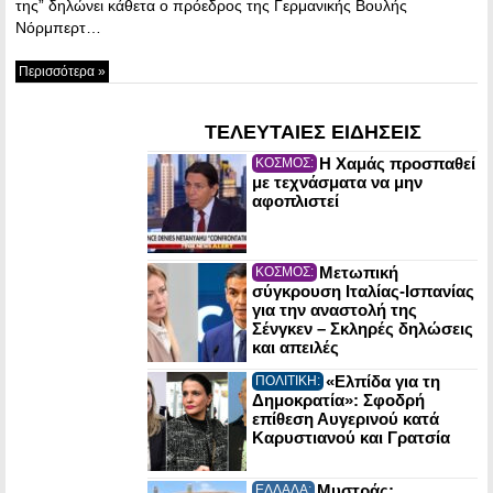
της” δηλώνει κάθετα ο πρόεδρος της Γερμανικής Βουλής
Νόρμπερτ…
Περισσότερα »
ΤΕΛΕΥΤΑΙΕΣ ΕΙΔΗΣΕΙΣ
Η Χαμάς προσπαθεί
ΚΟΣΜΟΣ:
με τεχνάσματα να μην
αφοπλιστεί
Μετωπική
ΚΟΣΜΟΣ:
σύγκρουση Ιταλίας-Ισπανίας
για την αναστολή της
Σένγκεν – Σκληρές δηλώσεις
και απειλές
«Ελπίδα για τη
ΠΟΛΙΤΙΚΗ:
Δημοκρατία»: Σφοδρή
επίθεση Αυγερινού κατά
Καρυστιανού και Γρατσία
Μυστράς:
ΕΛΛΑΔΑ: