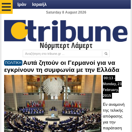
Ιράν
Ισραήλ
Saturday 8 August 2026
Νόρμπερτ Λάμερτ
Αυτά ζητούν οι Γερμανοί για να
ΠΟΛΙΤΙΚΗ
εγκρίνουν τη συμφωνία με την Ελλάδα
00:13 -
Monday, 23
February,
2015
Εν αναμονή
της τελικής
απόφασης
για την
παράταση