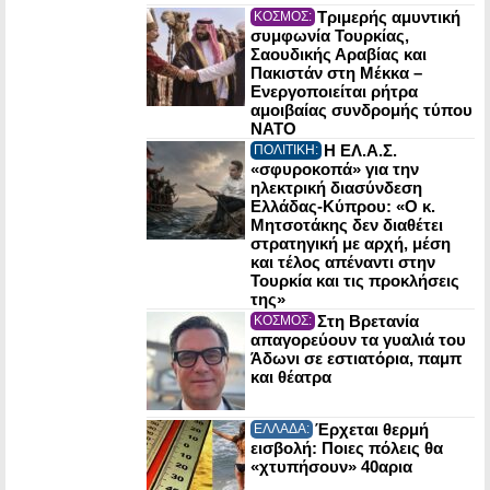
Τριμερής αμυντική
ΚΟΣΜΟΣ:
συμφωνία Τουρκίας,
Σαουδικής Αραβίας και
Πακιστάν στη Μέκκα –
Ενεργοποιείται ρήτρα
αμοιβαίας συνδρομής τύπου
NATO
Η ΕΛ.Α.Σ.
ΠΟΛΙΤΙΚΗ:
«σφυροκοπά» για την
ηλεκτρική διασύνδεση
Ελλάδας-Κύπρου: «Ο κ.
Μητσοτάκης δεν διαθέτει
στρατηγική με αρχή, μέση
και τέλος απέναντι στην
Τουρκία και τις προκλήσεις
της»
Στη Βρετανία
ΚΟΣΜΟΣ:
απαγορεύουν τα γυαλιά του
Άδωνι σε εστιατόρια, παμπ
και θέατρα
Έρχεται θερμή
ΕΛΛΑΔΑ:
εισβολή: Ποιες πόλεις θα
«χτυπήσουν» 40αρια