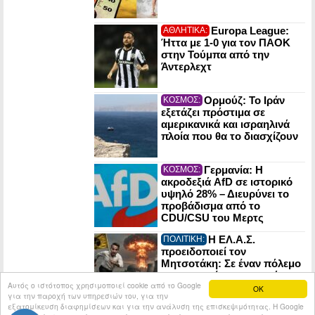
Europa League:
ΑΘΛΗΤΙΚΑ:
Ήττα με 1-0 για τον ΠΑΟΚ
στην Τούμπα από την
Άντερλεχτ
Ορμούζ: Το Ιράν
ΚΟΣΜΟΣ:
εξετάζει πρόστιμα σε
αμερικανικά και ισραηλινά
πλοία που θα το διασχίζουν
Γερμανία: Η
ΚΟΣΜΟΣ:
ακροδεξιά AfD σε ιστορικό
υψηλό 28% – Διευρύνει το
προβάδισμα από το
CDU/CSU του Μερτς
Η ΕΛ.Α.Σ.
ΠΟΛΙΤΙΚΗ:
προειδοποιεί τον
Μητσοτάκη: Σε έναν πόλεμο
οι πυρηνικές εγκαταστάσεις
Αυτός ο ιστότοπος χρησιμοποιεί cookie από το Google
μπορούν να γίνουν στόχος
OK
για την παροχή των υπηρεσιών του, για την
του εχθρού
εξατομίκευση διαφημίσεων και για την ανάλυση της επισκεψιμότητας. Η Google