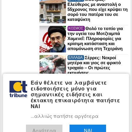
Ελεύθερος με αναστολή ο
55χρονος που είχε κρύψει τη
σορό του πατέρα του σε
καταψύκτη
Θολό το τοπίο για
ΚΟΣΜΟΣ:
την υγεία του Μοτζταμπά
Χαμενεΐ: Πληροφορίες για
κρίσιμη κατάσταση και
απομόνωση στη Τεχεράνη
Σέρρες: Νεκροί
ΕΛΛΑΔΑ:
μητέρα και γιος σε φρικτό
τροχαίο – Οι πρώτες
εκτιμήσεις
πραγματογνώμονα
Εάν θέλετε να λαμβάνετε
ΠΑΣΟΚ: Έκθεση-
ειδοποιήσεις μόνο για
ΠΟΛΙΤΙΚΗ:
κόλαφος του ΟΟΣΑ διαλύει
σημαντικές ειδήσεις και
το success story της
έκτακτη επικαιρότητα πατήστε
κυβέρνησης
ΝΑΙ
...αλλιώς πατήστε αργότερα
Στα Χανιά για
ΠΟΛΙΤΙΚΗ:
διακοπές ο Κυριάκος
Μητσοτάκης
Αργότερα
ΝΑΙ