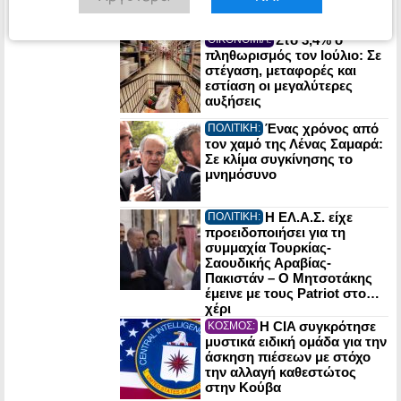
Στο 3,4% ο
ΟΙΚΟΝΟΜΙΑ:
πληθωρισμός τον Ιούλιο: Σε
στέγαση, μεταφορές και
εστίαση οι μεγαλύτερες
αυξήσεις
Ένας χρόνος από
ΠΟΛΙΤΙΚΗ:
τον χαμό της Λένας Σαμαρά:
Σε κλίμα συγκίνησης το
μνημόσυνο
Η ΕΛ.Α.Σ. είχε
ΠΟΛΙΤΙΚΗ:
προειδοποιήσει για τη
συμμαχία Τουρκίας-
Σαουδικής Αραβίας-
Πακιστάν – Ο Μητσοτάκης
έμεινε με τους Patriot στο…
χέρι
Η CIA συγκρότησε
ΚΟΣΜΟΣ:
μυστικά ειδική ομάδα για την
άσκηση πιέσεων με στόχο
την αλλαγή καθεστώτος
στην Κούβα