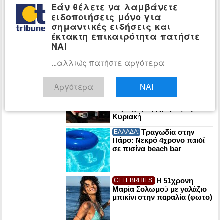
νεκρή σε σπηλιά κοντά
Εάν θέλετε να λαμβάνετε
στους Αγίους Ισιδώρους
ειδοποιήσεις μόνο για
σημαντικές ειδήσεις και
έκτακτη επικαιρότητα πατήστε
POLITICO: Στα
ΚΟΣΜΟΣ:
χαρακώματα Μελόνι-
ΝΑΙ
Σάντσεθ για το
μεταναστευτικό – «Μπλόκο»
...αλλιώς πατήστε αργότερα
στα σύνορα
Πυρκαγιές:
ΕΛΛΑΔΑ:
Αργότερα
ΝΑΙ
«Κόκκινος συναγερμός» σε
Αττική και άλλες πέντε
περιοχές της χώρας την
Κυριακή
Τραγωδία στην
ΕΛΛΑΔΑ:
Πάρο: Νεκρό 4χρονο παιδί
σε πισίνα beach bar
Η 51χρονη
CELEBRITIES:
Μαρία Σολωμού με γαλάζιο
μπικίνι στην παραλία (φωτο)