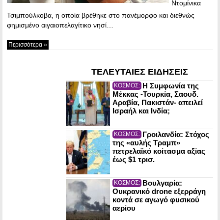
Ντομίνικα
Τσιμπούλκοβα, η οποία βρέθηκε στο πανέμορφο και διεθνώς
φημισμένο αιγαιοπελαγίτικο νησί…
Περισσότερα »
ΤΕΛΕΥΤΑΙΕΣ ΕΙΔΗΣΕΙΣ
Η Συμφωνία της
ΚΟΣΜΟΣ:
Μέκκας -Τουρκία, Σαουδ.
Αραβία, Πακιστάν- απειλεί
Ισραήλ και Ινδία;
Γροιλανδία: Στόχος
ΚΟΣΜΟΣ:
της «αυλής Τραμπ»
πετρελαϊκό κοίτασμα αξίας
έως $1 τρισ.
Βουλγαρία:
ΚΟΣΜΟΣ:
Ουκρανικό drone εξερράγη
κοντά σε αγωγό φυσικού
αερίου