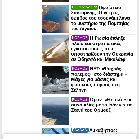
Ηφαίστειο
ΠΕΡΙΒΑΛΛΟΝ:
Σαντορίνης: Ο νεκρός
έφηβος του τσουνάμι λύνει
το μυστήριο της Πομπηίας
του Αιγαίου
Η Ρωσία έπληξε
ΚΟΣΜΟΣ:
πλοία και στρατιωτικές
εγκαταστάσεις που
υποστηρίζουν την Ουκρανία
σε Οδησσό και Μικολάιφ
NYT: «Ψυχρός
ΚΟΣΜΟΣ:
πόλεμος» στο διάστημα –
Μάχες για βάσεις και
φυσικούς πόρους στη
Σελήνη
Ομάν: «Θετικές» οι
ΚΟΣΜΟΣ:
συνομιλίες με το Ιράν για τα
Στενά του Ορμούζ
Λυκαβηττός:
ΕΛΛΑΔΑ:
57χρονη γυναίκα βρέθηκε