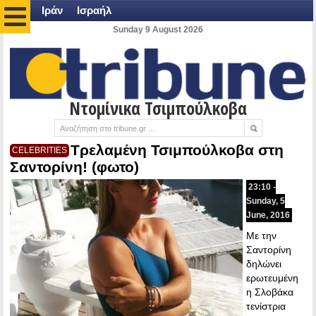
Ιράν
Ισραήλ
Sunday 9 August 2026
Ντομίνικα Τσιμπούλκοβα
Τρελαμένη Τσιμπούλκοβα στη
CELEBRITIES
Σαντορίνη! (φωτο)
23:10 -
Sunday, 5
June, 2016
Με την
Σαντορίνη
δηλώνει
ερωτευμένη
η Σλοβάκα
τενίστρια