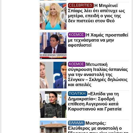
Η Μπρίτνεϊ
CELEBRITIES:
Σπίαρς λέει ότι απέτυχε ως
μητέρα, επειδή ο γιος της
δεν πιστεύει στον Θεό
Η Χαμάς προσπαθεί
ΚΟΣΜΟΣ:
με τεχνάσματα να μην
αφοπλιστεί
Μετωπική
ΚΟΣΜΟΣ:
σύγκρουση Ιταλίας-Ισπανίας
για την αναστολή της
Σένγκεν – Σκληρές δηλώσεις
και απειλές
«Ελπίδα για τη
ΠΟΛΙΤΙΚΗ:
Δημοκρατία»: Σφοδρή
επίθεση Αυγερινού κατά
Καρυστιανού και Γρατσία
Μυστράς:
ΕΛΛΑΔΑ:
Ελεύθερος με αναστολή ο