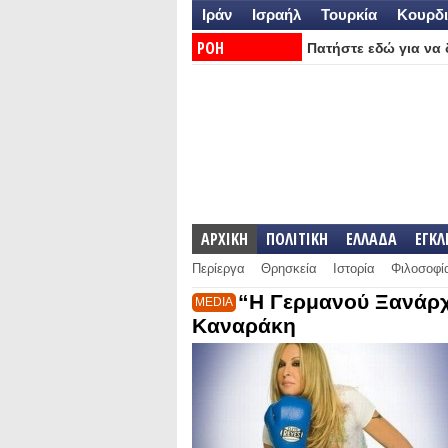
Ιράν
Ισραήλ
Τουρκία
Κουρδι
ΡΟΗ
Πατήστε εδώ για να δ
ΕΙΔΗΣΕΩΝ:
ΑΡΧΙΚΗ
ΠΟΛΙΤΙΚΗ
ΕΛΛΑΔΑ
ΕΓΚ
Περίεργα
Θρησκεία
Ιστορία
Φιλοσοφί
“Η Γερμανού Ξανάρχε
MEDIA
Καναράκη