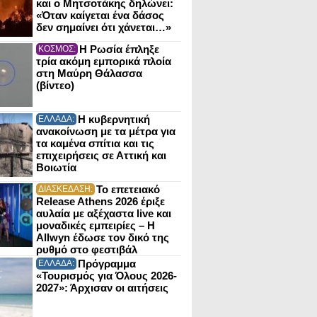
και ο Μητσοτάκης δηλώνει:
«Όταν καίγεται ένα δάσος
δεν σημαίνει ότι χάνεται…»
Η Ρωσία έπληξε
ΚΟΣΜΟΣ:
τρία ακόμη εμπορικά πλοία
στη Μαύρη Θάλασσα
(βίντεο)
Η κυβερνητική
ΕΛΛΑΔΑ:
ανακοίνωση με τα μέτρα για
τα καμένα σπίτια και τις
επιχειρήσεις σε Αττική και
Βοιωτία
Το επετειακό
ΔΙΑΣΚΕΔΑΣΗ:
Release Athens 2026 έριξε
αυλαία με αξέχαστα live και
μοναδικές εμπειρίες – Η
Allwyn έδωσε τον δικό της
ρυθμό στο φεστιβάλ
Πρόγραμμα
ΕΛΛΑΔΑ:
«Τουρισμός για Όλους 2026-
2027»: Άρχισαν οι αιτήσεις