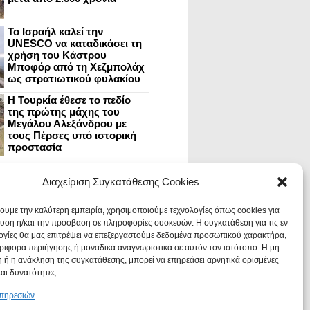
Το Ισραήλ καλεί την
UNESCO να καταδικάσει τη
χρήση του Κάστρου
Μποφόρ από τη Χεζμπολάχ
ως στρατιωτικού φυλακίου
Η Τουρκία έθεσε το πεδίο
της πρώτης μάχης του
Μεγάλου Αλεξάνδρου με
τους Πέρσες υπό ιστορική
προστασία
Μυστράς: Aνακαίνιση του
ανακτόρου στην
Διαχείριση Συγκατάθεσης Cookies
καστροπολιτεία και εκθέσεις
στο Παλάτι των Δεσποτών
χουμε την καλύτερη εμπειρία, χρησιμοποιούμε τεχνολογίες όπως cookies για
υση ή/και την πρόσβαση σε πληροφορίες συσκευών. Η συγκατάθεση για τις εν
ογίες θα μας επιτρέψει να επεξεργαστούμε δεδομένα προσωπικού χαρακτήρα,
Οι Νεάντερταλ έκαναν
ιφορά περιήγησης ή μοναδικά αναγνωριστικά σε αυτόν τον ιστότοπο. Η μη
οδοντιατρικές επεμβάσεις σε
χαλασμένα δόντια, σύμφωνα
 ή η ανάκληση της συγκατάθεσης, μπορεί να επηρεάσει αρνητικά ορισμένες
με ευρήματα
και δυνατότητες.
υπηρεσιών