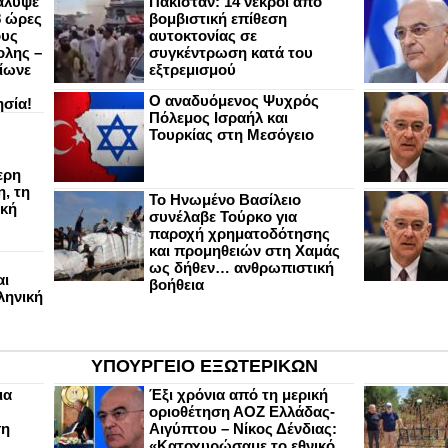
άλυψε
Πακιστάν: 14 νεκροί από
8 ώρες
βομβιστική επίθεση
ους
αυτοκτονίας σε
ολης –
συγκέντρωση κατά του
ίωνε
εξτρεμισμού
Ο αναδυόμενος Ψυχρός
ησία!
Πόλεμος Ισραήλ και
Τουρκίας στη Μεσόγειο
ερη
, τη
Το Ηνωμένο Βασίλειο
ική
συνέλαβε Τούρκο για
παροχή χρηματοδότησης
και προμηθειών στη Χαμάς
ως δήθεν… ανθρωπιστική
αι
βοήθεια
ληνική
ΥΠΟΥΡΓΕΙΟ ΕΞΩΤΕΡΙΚΩΝ
ια
Έξι χρόνια από τη μερική
οριοθέτηση ΑΟΖ Ελλάδας-
ση
Αιγύπτου – Νίκος Δένδιας:
«Κατοχυρώσαμε το εθνικό