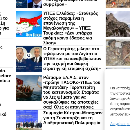
συμφέρον»
ς
ΥΠΕΞ Ελλάδας: «Σταθερός
ι το
στόχος παραμένει η
 1η
επανένωση της
 για
Μεγαλονήσου» – ΥΠΕΞ
α
Τουρκίας: «Δεν υπάρχει
ακόμη κοινό έδαφος για
λύση»
ής
Ο Γεραπετρίτης μίλησε στο
τηλέφωνο με τον Αιγύπτιο
ΥΠΕΞ και «επαναβεβαίωσαν
την ισχυρή και διαρκή
στρατηγική εταιρική σχέση»
do-
efore
Ράπισμα ΕΛ.Α.Σ. στον
nto a
-πρώην ΠΑΣΟΚο-ΥΠΕΞ του
Μητσοτάκη- Γεραπετρίτη
Για να παρέ
του κατευνασμού: Σταμάτα
την αποθήκε
να λες ψέματα για να
λόγω τεχνολ
συγκαλύψεις τις αποτυχίες
ν
όπως συμπερ
σας! Όλες οι απαντήσεις
συγκατάθεση
Συμμαχία Κύπρου-Μπαχρέιν
ικό
λειτουργίες 
για τη Συνύπαρξη και τη
Διαθρησκειακή Πολυμορφία
Διαχείριση 