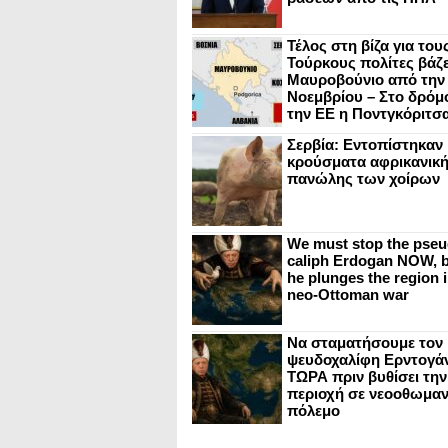
Τέλος στη βίζα για του
Τούρκους πολίτες βάζε
Μαυροβούνιο από την
Νοεμβρίου – Στο δρόμο
την ΕΕ η Ποντγκόριτσ
Σερβία: Εντοπίστηκαν
κρούσματα αφρικανικ
πανώλης των χοίρων
We must stop the pseu
caliph Erdogan NOW, b
he plunges the region i
neo-Ottoman war
Να σταματήσουμε τον
ψευδοχαλίφη Ερντογά
ΤΩΡΑ πριν βυθίσει την
περιοχή σε νεοοθωμαν
πόλεμο