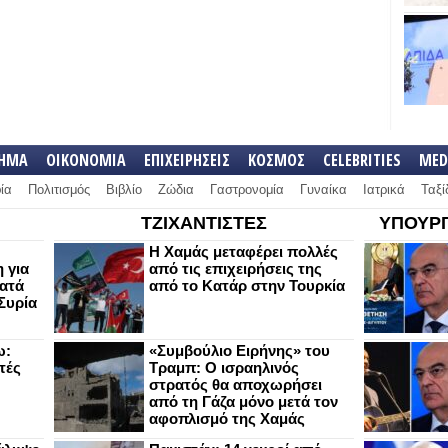
ΛΗΜΑ
ΟΙΚΟΝΟΜΙΑ
ΕΠΙΧΕΙΡΗΣΕΙΣ
ΚΟΣΜΟΣ
CELEBRITIES
MED
ία
Πολιτισμός
Βιβλίο
Ζώδια
Γαστρονομία
Γυναίκα
Ιατρικά
Ταξί
ΤΖΙΧΑΝΤΙΣΤΕΣ
ΥΠΟΥΡΓ
Η Χαμάς μεταφέρει πολλές
 για
από τις επιχειρήσεις της
κατά
από το Κατάρ στην Τουρκία
Συρία
ω:
«Συμβούλιο Ειρήνης» του
τές
Τραμπ: Ο ισραηλινός
στρατός θα αποχωρήσει
από τη Γάζα μόνο μετά τον
αφοπλισμό της Χαμάς