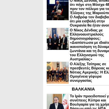
Ο Νίκος Δένδιας αποκ
ότι πήγε στη Μόσχα 4
πριν τον πόλεμο για τ
Έλληνες της Μαριούπ
Ο Λαβρόφ τον διαβεβα
ότι μία εισβολή στην
Ουκρανία θα ήταν ανο
Ο Νίκος Δένδιας με
Ελληνοαυστραλούς
δημοσιογράφους:
«Διαπίστωσα με ιδιαίτ
ικανοποίηση τη δύναμη
ζωντάνια και τη δυναμ
του Ελληνισμού της
Αυστραλίας»
Ο Αλέξης Τσίπρας σε
πρεσβευτές Βόρειας κ
Νότιας Αμερικής: Η Ελ
Ομογένεια γέφυρα
συνεργασίας
ΒΑΛΚΑΝΙΑ
Το Ιράν προειδοποιεί γ
συνέπειες Κύπρο και
Βουλγαρία για τη χρή
βάσεων από τις ΗΠΑ