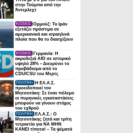
στην Τούμπα από την
Άντερλεχτ
Ορμούζ: Το Ιράν
ΚΟΣΜΟΣ:
εξετάζει πρόστιμα σε
αμερικανικά και ισραηλινά
πλοία που θα το διασχίζουν
Γερμανία: Η
ΚΟΣΜΟΣ:
ακροδεξιά AfD σε ιστορικό
υψηλό 28% – Διευρύνει το
προβάδισμα από το
CDU/CSU του Μερτς
Η ΕΛ.Α.Σ.
ΠΟΛΙΤΙΚΗ:
προειδοποιεί τον
Μητσοτάκη: Σε έναν πόλεμο
οι πυρηνικές εγκαταστάσεις
μπορούν να γίνουν στόχος
του εχθρού
ΕΛ.Α.Σ.: Ο
ΠΟΛΙΤΙΚΗ:
Μητσοτάκης ζητά και τρίτη
τετραετία για ΝΑ ΜΗΝ
ΚΑΝΕΙ τίποτα! – Τα ψέματά