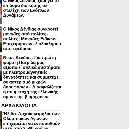
Ο Νίκος Δένδιας χορηγεί το
επίδομα διοίκησης σε
στελέχη των Ενόπλων
Δυνάμεων
Ο Νίκος Δένδιας συγκροτεί
μονάδες από πολίτες-
οπλίτες: Μονάδες Ειδικών
Επιχειρήσεων εξ ολοκλήρου
από εφέδρους
Νίκος Δένδιας: Για πρώτη
φορά η Πατρίδα μας
αξιοποιεί οπλικά συστήματα
με ηλεκτρομαγνητικές
δυνατότητες και συμμετέχει
σε αστερισμό μικρών
δορυφόρων – Διασφαλίζεται
η συμμετοχή της ελληνικής
αμυντικής βιομηχανίας
ΑΡΧΑΙΟΛΟΓΙΑ
Ήλιδα: Αρχαία κειμήλια των
Ολυμπιακών Αγώνων
επιχειρείται να εντοπισθούν
μετά από 2.500 χρόνια