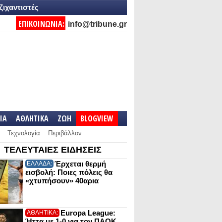
ζιχαντιστές
ΕΠΙΚΟΙΝΩΝΙΑ:
info@tribune.gr
IA
ΑΘΛΗΤΙΚΑ
ΖΩΗ
BLOGVIEW
Τεχνολογία
Περιβάλλον
ΤΕΛΕΥΤΑΙΕΣ ΕΙΔΗΣΕΙΣ
Έρχεται θερμή
ΕΛΛΑΔΑ:
εισβολή: Ποιες πόλεις θα
«χτυπήσουν» 40αρια
Europa League:
ΑΘΛΗΤΙΚΑ:
Ήττα με 1-0 για τον ΠΑΟΚ