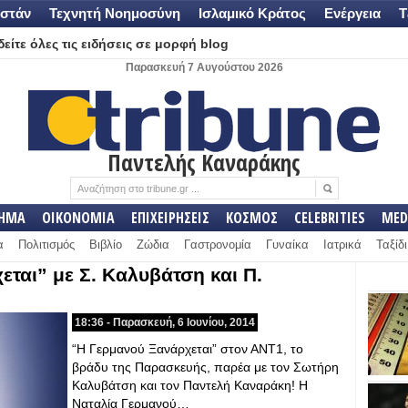
στάν
Τεχνητή Νοημοσύνη
Ισλαμικό Κράτος
Ενέργεια
Τ
είτε όλες τις ειδήσεις σε μορφή blog
Παρασκευή 7 Αυγούστου 2026
Παντελής Καναράκης
ΛΗΜΑ
ΟΙΚΟΝΟΜΙΑ
ΕΠΙΧΕΙΡΗΣΕΙΣ
ΚΟΣΜΟΣ
CELEBRITIES
MED
α
Πολιτισμός
Βιβλίο
Ζώδια
Γαστρονομία
Γυναίκα
Ιατρικά
Ταξίδι
ται” με Σ. Καλυβάτση και Π.
18:36 - Παρασκευή, 6 Ιουνίου, 2014
“Η Γερμανού Ξανάρχεται” στον ΑΝΤ1, το
βράδυ της Παρασκευής, παρέα με τον Σωτήρη
Καλυβάτση και τον Παντελή Καναράκη! Η
Ναταλία Γερμανού…