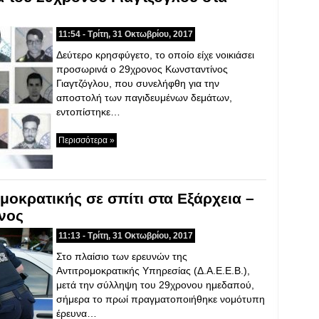
11:54 - Τρίτη, 31 Οκτωβρίου, 2017
Δεύτερο κρησφύγετο, το οποίο είχε νοικιάσει
προσωρινά ο 29χρονος Κωνσταντίνος
Γιαγτζόγλου, που συνελήφθη για την
αποστολή των παγιδευμένων δεμάτων,
εντοπίστηκε…
Περισσότερα »
μοκρατικής σε σπίτι στα Εξάρχεια –
ονος
11:13 - Τρίτη, 31 Οκτωβρίου, 2017
Στο πλαίσιο των ερευνών της
Αντιτρομοκρατικής Υπηρεσίας (Δ.Α.Ε.Ε.Β.),
μετά την σύλληψη του 29χρονου ημεδαπού,
σήμερα το πρωί πραγματοποιήθηκε νομότυπη
έρευνα…