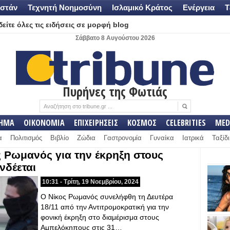
στάν
Τεχνητή Νοημοσύνη
Ισλαμικό Κράτος
Ενέργεια
Τ
είτε όλες τις ειδήσεις σε μορφή blog
Σάββατο 8 Αυγούστου 2026
Πυρήνες της Φωτιάς
ΛΗΜΑ
ΟΙΚΟΝΟΜΙΑ
ΕΠΙΧΕΙΡΗΣΕΙΣ
ΚΟΣΜΟΣ
CELEBRITIES
MED
α
Πολιτισμός
Βιβλίο
Ζώδια
Γαστρονομία
Γυναίκα
Ιατρικά
Ταξίδι
 Ρωμανός για την έκρηξη στους
νδέεται
10:31 - Τρίτη, 19 Νοεμβρίου, 2024
Ο Νίκος Ρωμανός συνελήφθη τη Δευτέρα
18/11 από την Αντιτρομοκρατική για την
φονική έκρηξη στο διαμέρισμα στους
Αμπελόκηπους στις 31…