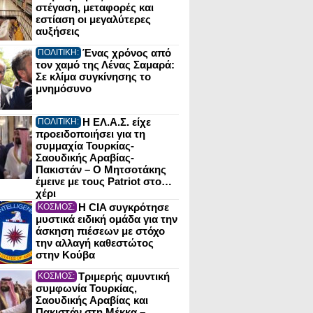
στέγαση, μεταφορές και
εστίαση οι μεγαλύτερες
αυξήσεις
Ένας χρόνος από
ΠΟΛΙΤΙΚΗ:
τον χαμό της Λένας Σαμαρά:
Σε κλίμα συγκίνησης το
μνημόσυνο
Η ΕΛ.Α.Σ. είχε
ΠΟΛΙΤΙΚΗ:
προειδοποιήσει για τη
συμμαχία Τουρκίας-
Σαουδικής Αραβίας-
Πακιστάν – Ο Μητσοτάκης
έμεινε με τους Patriot στο…
χέρι
Η CIA συγκρότησε
ΚΟΣΜΟΣ:
μυστικά ειδική ομάδα για την
άσκηση πιέσεων με στόχο
την αλλαγή καθεστώτος
στην Κούβα
Τριμερής αμυντική
ΚΟΣΜΟΣ:
συμφωνία Τουρκίας,
Σαουδικής Αραβίας και
Πακιστάν στη Μέκκα –