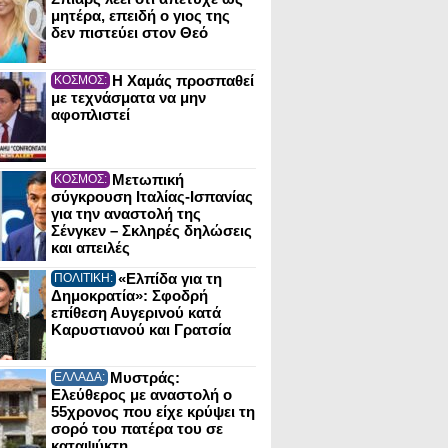
μητέρα, επειδή ο γιος της
δεν πιστεύει στον Θεό
Η Χαμάς προσπαθεί
ΚΟΣΜΟΣ:
με τεχνάσματα να μην
αφοπλιστεί
Μετωπική
ΚΟΣΜΟΣ:
σύγκρουση Ιταλίας-Ισπανίας
για την αναστολή της
Σένγκεν – Σκληρές δηλώσεις
και απειλές
«Ελπίδα για τη
ΠΟΛΙΤΙΚΗ:
Δημοκρατία»: Σφοδρή
επίθεση Αυγερινού κατά
Καρυστιανού και Γρατσία
Μυστράς:
ΕΛΛΑΔΑ:
Ελεύθερος με αναστολή ο
55χρονος που είχε κρύψει τη
σορό του πατέρα του σε
καταψύκτη