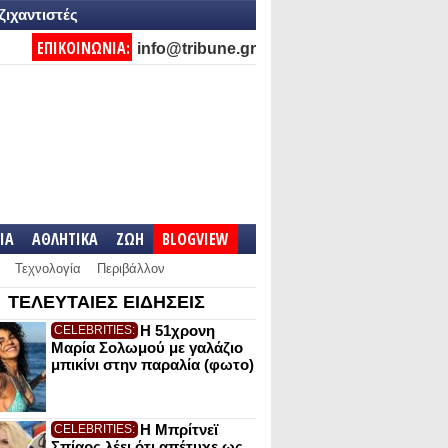
ζιχαντιστές
ΕΠΙΚΟΙΝΩΝΙΑ:
info@tribune.gr
IA
ΑΘΛΗΤΙΚΑ
ΖΩΗ
BLOGVIEW
Τεχνολογία
Περιβάλλον
ΤΕΛΕΥΤΑΙΕΣ ΕΙΔΗΣΕΙΣ
Η 51χρονη
CELEBRITIES:
Μαρία Σολωμού με γαλάζιο
μπικίνι στην παραλία (φωτο)
Η Μπρίτνεϊ
CELEBRITIES:
Σπίαρς λέει ότι απέτυχε ως