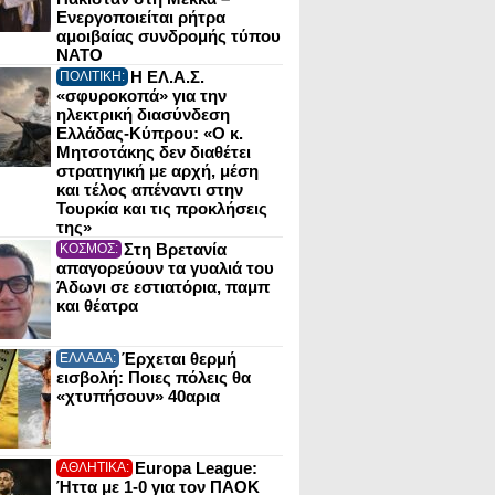
Ενεργοποιείται ρήτρα
αμοιβαίας συνδρομής τύπου
NATO
Η ΕΛ.Α.Σ.
ΠΟΛΙΤΙΚΗ:
«σφυροκοπά» για την
ηλεκτρική διασύνδεση
Ελλάδας-Κύπρου: «Ο κ.
Μητσοτάκης δεν διαθέτει
στρατηγική με αρχή, μέση
και τέλος απέναντι στην
Τουρκία και τις προκλήσεις
της»
Στη Βρετανία
ΚΟΣΜΟΣ:
απαγορεύουν τα γυαλιά του
Άδωνι σε εστιατόρια, παμπ
και θέατρα
Έρχεται θερμή
ΕΛΛΑΔΑ:
εισβολή: Ποιες πόλεις θα
«χτυπήσουν» 40αρια
Europa League:
ΑΘΛΗΤΙΚΑ:
Ήττα με 1-0 για τον ΠΑΟΚ