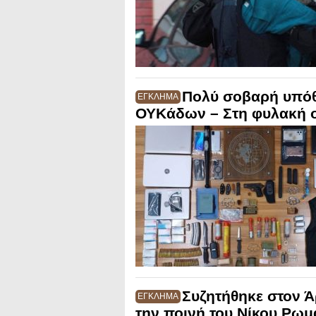
Πολύ σοβαρή υπόθ
ΕΓΚΛΗΜΑ
ΟΥΚάδων – Στη φυλακή ο
Συζητήθηκε στον Ά
ΕΓΚΛΗΜΑ
την ποινή του Νίκου Ρω