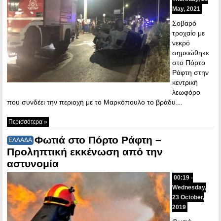
May, 2021
Σοβαρό
τροχαίο με
νεκρό
σημειώθηκε
στο Πόρτο
Ράφτη στην
κεντρική
λεωφόρο
που συνδέει την περιοχή με το Μαρκόπουλο το βράδυ…
Περισσότερα »
Φωτιά στο Πόρτο Ράφτη –
ΕΛΛΑΔΑ
Προληπτική εκκένωση από την
αστυνομία
00:19 -
Wednesday,
23 October,
2019