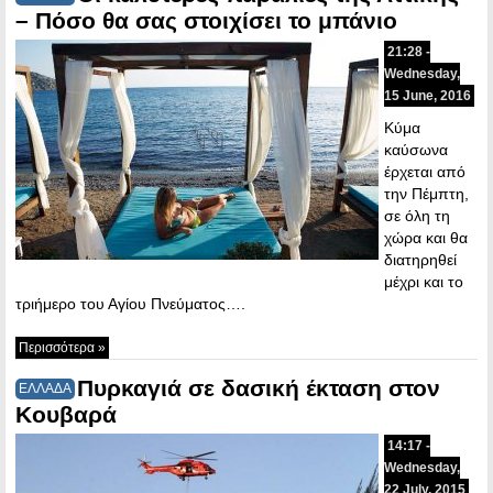
– Πόσο θα σας στοιχίσει το μπάνιο
21:28 -
Wednesday,
15 June, 2016
Κύμα
καύσωνα
έρχεται από
την Πέμπτη,
σε όλη τη
χώρα και θα
διατηρηθεί
μέχρι και το
τριήμερο του Αγίου Πνεύματος….
Περισσότερα »
Πυρκαγιά σε δασική έκταση στον
ΕΛΛΑΔΑ
Κουβαρά
14:17 -
Wednesday,
22 July, 2015