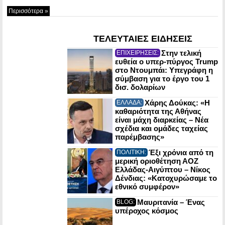
Περισσότερα »
ΤΕΛΕΥΤΑΙΕΣ ΕΙΔΗΣΕΙΣ
Στην τελική
ΕΠΙΧΕΙΡΗΣΕΙΣ:
ευθεία ο υπερ-πύργος Trump
στο Ντουμπάι: Υπεγράφη η
σύμβαση για το έργο του 1
δισ. δολαρίων
Χάρης Δούκας: «Η
ΕΛΛΑΔΑ:
καθαριότητα της Αθήνας
είναι μάχη διαρκείας – Νέα
σχέδια και ομάδες ταχείας
παρέμβασης»
Έξι χρόνια από τη
ΠΟΛΙΤΙΚΗ:
μερική οριοθέτηση ΑΟΖ
Ελλάδας-Αιγύπτου – Νίκος
Δένδιας: «Κατοχυρώσαμε το
εθνικό συμφέρον»
Μαυριτανία – Ένας
BLOG:
υπέροχος κόσμος