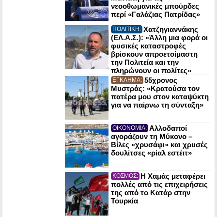
νεοοθωμανικές μπούρδες
περί «Γαλάζιας Πατρίδας»
Χατζηγιαννάκης
ΠΟΛΙΤΙΚΗ:
(ΕΛ.Α.Σ.): «Άλλη μια φορά οι
φυσικές καταστροφές
βρίσκουν απροετοίμαστη
την Πολιτεία και την
πληρώνουν οι πολίτες»
55χρονος
ΕΓΚΛΗΜΑ:
Μυστράς: «Κρατούσα τον
πατέρα μου στον καταψύκτη
για να παίρνω τη σύνταξη»
Αλλοδαποί
ΟΙΚΟΝΟΜΙΑ:
αγοράζουν τη Μύκονο –
Βίλες «χρυσάφι» και χρυσές
δουλίτσες «ρίαλ εστέιτ»
Η Χαμάς μεταφέρει
ΚΟΣΜΟΣ:
πολλές από τις επιχειρήσεις
της από το Κατάρ στην
Τουρκία