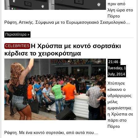
πριν από
λίγη ώρα στο
Πόρτο
Ράφτη, Αττικής. Σύμφωνα με το Ευρωμεσογειακό Σεισμολογικό…
Περισσότερα »
Η Χρύσπα με κοντό σορτσάκι
CELEBRITIES
κέρδισε το χειροκρότημα
21:46 -
Tuesday, 1
July, 2014
Χτύπησε
κόκκινο ο
υδράργυρος
μόλις
εμφανίστηκε
η Χρύσπα σε
πάρτι στο
Πόρτο
Ράφτη. Με ένα κοντό σορτσάκι, από αυτά που…