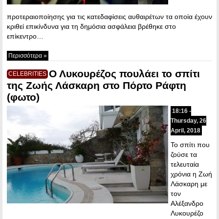
προτεραιοποίησης για τις κατεδαφίσεις αυθαιρέτων τα οποία έχουν
κριθεί επικίνδυνα για τη δημόσια ασφάλεια βρέθηκε στο
επίκεντρο…
Περισσότερα »
Ο Λυκουρέζος πουλάει το σπίτι
CELEBRITIES
της Ζωής Λάσκαρη στο Πόρτο Ράφτη
(φωτο)
18:16 -
Thursday, 26
April, 2018
Το σπίτι που
ζούσε τα
τελευταία
χρόνια η Ζωή
Λάσκαρη με
τον
Αλέξανδρο
Λυκουρέζο