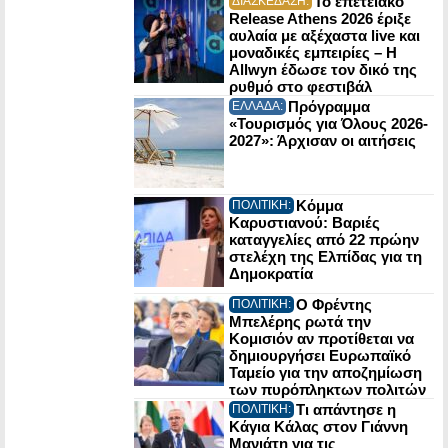
Το επετειακό
ΔΙΑΣΚΕΔΑΣΗ:
Release Athens 2026 έριξε
αυλαία με αξέχαστα live και
μοναδικές εμπειρίες – Η
Allwyn έδωσε τον δικό της
ρυθμό στο φεστιβάλ
Πρόγραμμα
ΕΛΛΑΔΑ:
«Τουρισμός για Όλους 2026-
2027»: Άρχισαν οι αιτήσεις
Κόμμα
ΠΟΛΙΤΙΚΗ:
Καρυστιανού: Βαριές
καταγγελίες από 22 πρώην
στελέχη της Ελπίδας για τη
Δημοκρατία
Ο Φρέντης
ΠΟΛΙΤΙΚΗ:
Μπελέρης ρωτά την
Κομισιόν αν προτίθεται να
δημιουργήσει Ευρωπαϊκό
Ταμείο για την αποζημίωση
των πυρόπληκτων πολιτών
Τι απάντησε η
ΠΟΛΙΤΙΚΗ:
Κάγια Κάλας στον Γιάννη
Μανιάτη για τις