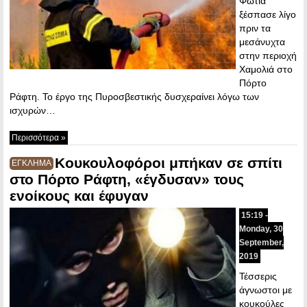
Φωτιά
ξέσπασε λίγο
πριν τα
μεσάνυχτα
στην περιοχή
Χαμολιά στο
Πόρτο
Ράφτη. Το έργο της Πυροσβεστικής δυσχεραίνει λόγω των
ισχυρών…
Περισσότερα »
Κουκουλοφόροι μπήκαν σε σπίτι
ΕΓΚΛΗΜΑ
στο Πόρτο Ράφτη, «έγδυσαν» τους
ενοίκους και έφυγαν
15:19 -
Monday, 30
September,
2019
Τέσσερις
άγνωστοι με
κουκούλες