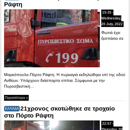
Ράφτη
15:35 -
Wednesday,
20 July, 2022
Φωτιά έχει
ξεσπάσει σε
Μαρκόπουλο-Πόρτο Ράφτη. Η πυρκαγιά εκδηλώθηκε επί της οδού
Ανθέων. Υπάρχουν διάσπαρτα σπίτια. Σύμφωνα με την
Πυροσβεστική…
Περισσότερα »
21χρονος σκοτώθηκε σε τροχαίο
ΕΛΛΑΔΑ
στο Πόρτο Ράφτη
22:57 -
Thursday, 20