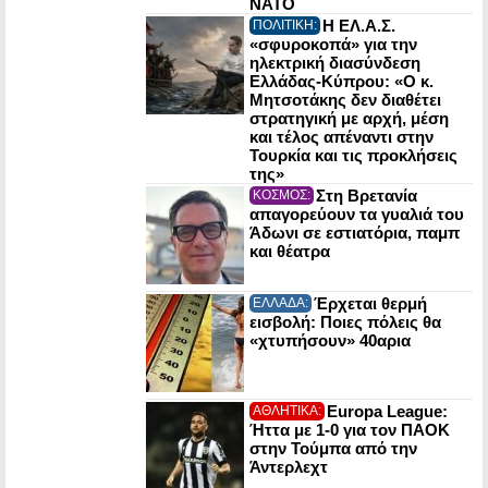
NATO
Η ΕΛ.Α.Σ.
ΠΟΛΙΤΙΚΗ:
«σφυροκοπά» για την
ηλεκτρική διασύνδεση
Ελλάδας-Κύπρου: «Ο κ.
Μητσοτάκης δεν διαθέτει
στρατηγική με αρχή, μέση
και τέλος απέναντι στην
Τουρκία και τις προκλήσεις
της»
Στη Βρετανία
ΚΟΣΜΟΣ:
απαγορεύουν τα γυαλιά του
Άδωνι σε εστιατόρια, παμπ
και θέατρα
Έρχεται θερμή
ΕΛΛΑΔΑ:
εισβολή: Ποιες πόλεις θα
«χτυπήσουν» 40αρια
Europa League:
ΑΘΛΗΤΙΚΑ:
Ήττα με 1-0 για τον ΠΑΟΚ
στην Τούμπα από την
Άντερλεχτ