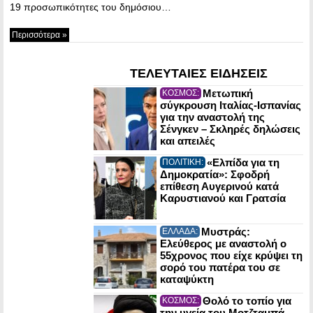
19 προσωπικότητες του δημόσιου…
Περισσότερα »
ΤΕΛΕΥΤΑΙΕΣ ΕΙΔΗΣΕΙΣ
Μετωπική
ΚΟΣΜΟΣ:
σύγκρουση Ιταλίας-Ισπανίας
για την αναστολή της
Σένγκεν – Σκληρές δηλώσεις
και απειλές
«Ελπίδα για τη
ΠΟΛΙΤΙΚΗ:
Δημοκρατία»: Σφοδρή
επίθεση Αυγερινού κατά
Καρυστιανού και Γρατσία
Μυστράς:
ΕΛΛΑΔΑ:
Ελεύθερος με αναστολή ο
55χρονος που είχε κρύψει τη
σορό του πατέρα του σε
καταψύκτη
Θολό το τοπίο για
ΚΟΣΜΟΣ:
την υγεία του Μοτζταμπά