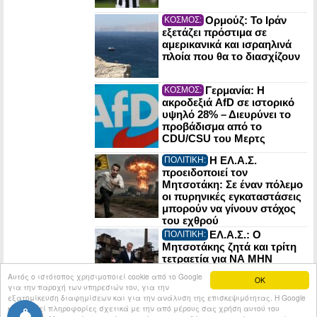
Ορμούζ: Το Ιράν
ΚΟΣΜΟΣ:
εξετάζει πρόστιμα σε
αμερικανικά και ισραηλινά
πλοία που θα το διασχίζουν
Γερμανία: Η
ΚΟΣΜΟΣ:
ακροδεξιά AfD σε ιστορικό
υψηλό 28% – Διευρύνει το
προβάδισμα από το
CDU/CSU του Μερτς
Η ΕΛ.Α.Σ.
ΠΟΛΙΤΙΚΗ:
προειδοποιεί τον
Μητσοτάκη: Σε έναν πόλεμο
οι πυρηνικές εγκαταστάσεις
μπορούν να γίνουν στόχος
του εχθρού
ΕΛ.Α.Σ.: Ο
ΠΟΛΙΤΙΚΗ:
Μητσοτάκης ζητά και τρίτη
τετραετία για ΝΑ ΜΗΝ
ΚΑΝΕΙ τίποτα! – Τα ψέματά
Αυτός ο ιστότοπος χρησιμοποιεί cookie από το Google
OK
του για τη βιομηχανία
για την παροχή των υπηρεσιών του, για την
εξατομίκευση διαφημίσεων και για την ανάλυση της επισκεψιμότητας. Η Google
κοινοποιεί πληροφορίες σχετικά με την από μέρους σας χρήση αυτού του
© 2026
Tribune.gr
All rights reserved.
Entries RSS