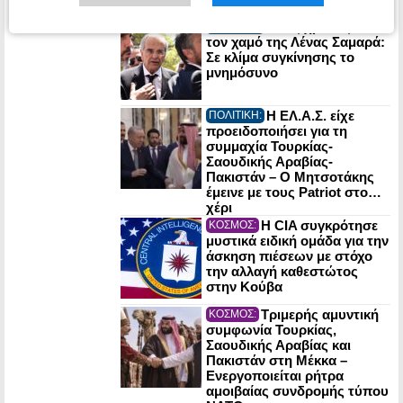
Ένας χρόνος από
ΠΟΛΙΤΙΚΗ:
τον χαμό της Λένας Σαμαρά:
Σε κλίμα συγκίνησης το
μνημόσυνο
Η ΕΛ.Α.Σ. είχε
ΠΟΛΙΤΙΚΗ:
προειδοποιήσει για τη
συμμαχία Τουρκίας-
Σαουδικής Αραβίας-
Πακιστάν – Ο Μητσοτάκης
έμεινε με τους Patriot στο…
χέρι
Η CIA συγκρότησε
ΚΟΣΜΟΣ:
μυστικά ειδική ομάδα για την
άσκηση πιέσεων με στόχο
την αλλαγή καθεστώτος
στην Κούβα
Τριμερής αμυντική
ΚΟΣΜΟΣ:
συμφωνία Τουρκίας,
Σαουδικής Αραβίας και
Πακιστάν στη Μέκκα –
Ενεργοποιείται ρήτρα
αμοιβαίας συνδρομής τύπου