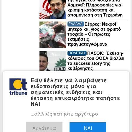
Χαμενεΐ: Πληροφορίες για
κρίσιμη κατάσταση και
απομόνωση στη Τεχεράνη
Σέρρες: Νεκροί
ΕΛΛΑΔΑ:
μητέρα και γιος σε φρικτό
τροχαίο – Οι πρώτες
εκτιμήσεις
πραγματογνώμονα
ΠΑΣΟΚ: Έκθεση-
ΠΟΛΙΤΙΚΗ:
κόλαφος του ΟΟΣΑ διαλύει
το success story της
κυβέρνησης
Εάν θέλετε να λαμβάνετε
Στα Χανιά για
ΠΟΛΙΤΙΚΗ:
ειδοποιήσεις μόνο για
διακοπές ο Κυριάκος
σημαντικές ειδήσεις και
Μητσοτάκης
έκτακτη επικαιρότητα πατήστε
ΝΑΙ
Στο 3,4% ο
ΟΙΚΟΝΟΜΙΑ:
...αλλιώς πατήστε αργότερα
πληθωρισμός τον Ιούλιο: Σε
στέγαση, μεταφορές και
εστίαση οι μεγαλύτερες
Αργότερα
ΝΑΙ
αυξήσεις