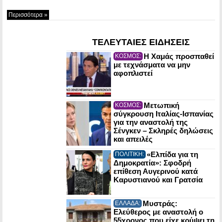
Περισσότερα »
ΤΕΛΕΥΤΑΙΕΣ ΕΙΔΗΣΕΙΣ
Η Χαμάς προσπαθεί
ΚΟΣΜΟΣ:
με τεχνάσματα να μην
αφοπλιστεί
Μετωπική
ΚΟΣΜΟΣ:
σύγκρουση Ιταλίας-Ισπανίας
για την αναστολή της
Σένγκεν – Σκληρές δηλώσεις
και απειλές
«Ελπίδα για τη
ΠΟΛΙΤΙΚΗ:
Δημοκρατία»: Σφοδρή
επίθεση Αυγερινού κατά
Καρυστιανού και Γρατσία
Μυστράς:
ΕΛΛΑΔΑ:
Ελεύθερος με αναστολή ο
55χρονος που είχε κρύψει τη