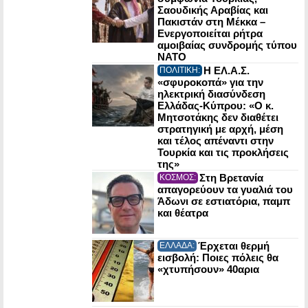
Σαουδικής Αραβίας και
Πακιστάν στη Μέκκα –
Ενεργοποιείται ρήτρα
αμοιβαίας συνδρομής τύπου
NATO
Η ΕΛ.Α.Σ.
ΠΟΛΙΤΙΚΗ:
«σφυροκοπά» για την
ηλεκτρική διασύνδεση
Ελλάδας-Κύπρου: «Ο κ.
Μητσοτάκης δεν διαθέτει
στρατηγική με αρχή, μέση
και τέλος απέναντι στην
Τουρκία και τις προκλήσεις
της»
Στη Βρετανία
ΚΟΣΜΟΣ:
απαγορεύουν τα γυαλιά του
Άδωνι σε εστιατόρια, παμπ
και θέατρα
Έρχεται θερμή
ΕΛΛΑΔΑ:
εισβολή: Ποιες πόλεις θα
«χτυπήσουν» 40αρια