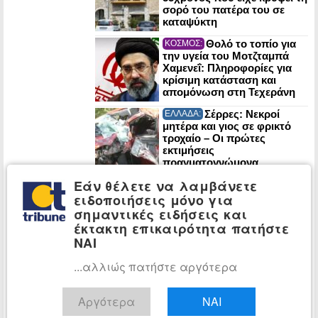
σορό του πατέρα του σε
καταψύκτη
Θολό το τοπίο για
ΚΟΣΜΟΣ:
την υγεία του Μοτζταμπά
Χαμενεΐ: Πληροφορίες για
κρίσιμη κατάσταση και
απομόνωση στη Τεχεράνη
Σέρρες: Νεκροί
ΕΛΛΑΔΑ:
μητέρα και γιος σε φρικτό
τροχαίο – Οι πρώτες
εκτιμήσεις
πραγματογνώμονα
Εάν θέλετε να λαμβάνετε
ΠΑΣΟΚ: Έκθεση-
ΠΟΛΙΤΙΚΗ:
κόλαφος του ΟΟΣΑ διαλύει
ειδοποιήσεις μόνο για
το success story της
σημαντικές ειδήσεις και
κυβέρνησης
έκτακτη επικαιρότητα πατήστε
ΝΑΙ
Στα Χανιά για
ΠΟΛΙΤΙΚΗ:
...αλλιώς πατήστε αργότερα
διακοπές ο Κυριάκος
Μητσοτάκης
Αργότερα
ΝΑΙ