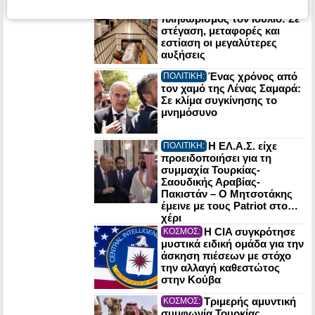
Στο 3,4% ο
ΟΙΚΟΝΟΜΙΑ:
πληθωρισμός τον Ιούλιο: Σε
στέγαση, μεταφορές και
εστίαση οι μεγαλύτερες
αυξήσεις
Ένας χρόνος από
ΠΟΛΙΤΙΚΗ:
τον χαμό της Λένας Σαμαρά:
Σε κλίμα συγκίνησης το
μνημόσυνο
Η ΕΛ.Α.Σ. είχε
ΠΟΛΙΤΙΚΗ:
προειδοποιήσει για τη
συμμαχία Τουρκίας-
Σαουδικής Αραβίας-
Πακιστάν – Ο Μητσοτάκης
έμεινε με τους Patriot στο…
χέρι
Η CIA συγκρότησε
ΚΟΣΜΟΣ:
μυστικά ειδική ομάδα για την
άσκηση πιέσεων με στόχο
την αλλαγή καθεστώτος
στην Κούβα
Τριμερής αμυντική
ΚΟΣΜΟΣ:
συμφωνία Τουρκίας,