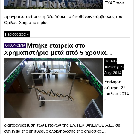
ΕΧΑΕ που
πραγματοποιείται στη Νέα Υόρκη, ο διευθύνων σύμβουλος του
Ομίλου Χρηματιστηρίου…
Περισσότερα »
Μπήκε εταιρεία στο
ΟΙΚΟΝΟΜΙΑ
Χρηματιστήριο μετά από 5 χρόνια…
18:40 -
Tuesday, 22
July, 2014
Ξεκίνησε
σήμερα, 22
Ιουλίου 2014
η
διαπραγμάτευση των μετοχών της ΕΛ.ΤΕΧ. ΑΝΕΜΟΣ Α.Ε., σε
συνέχεια της επιτυχούς ολοκλήρωσης της δημόσιας…