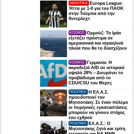
Europa League:
ΑΘΛΗΤΙΚΑ:
Ήττα με 1-0 για τον ΠΑΟΚ
στην Τούμπα από την
Άντερλεχτ
Ορμούζ: Το Ιράν
ΚΟΣΜΟΣ:
εξετάζει πρόστιμα σε
αμερικανικά και ισραηλινά
πλοία που θα το διασχίζουν
Γερμανία: Η
ΚΟΣΜΟΣ:
ακροδεξιά AfD σε ιστορικό
υψηλό 28% – Διευρύνει το
προβάδισμα από το
CDU/CSU του Μερτς
Η ΕΛ.Α.Σ.
ΠΟΛΙΤΙΚΗ:
προειδοποιεί τον
Μητσοτάκη: Σε έναν πόλεμο
οι πυρηνικές εγκαταστάσεις
μπορούν να γίνουν στόχος
του εχθρού
ΕΛ.Α.Σ.: Ο
ΠΟΛΙΤΙΚΗ:
Μητσοτάκης ζητά και τρίτη
τετραετία για ΝΑ ΜΗΝ