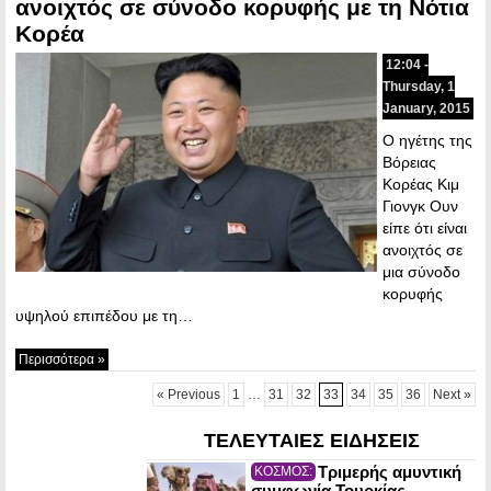
ανοιχτός σε σύνοδο κορυφής με τη Νότια
Κορέα
12:04 -
Thursday, 1
January, 2015
Ο ηγέτης της
Βόρειας
Κορέας Κιμ
Γιονγκ Ουν
είπε ότι είναι
ανοιχτός σε
μια σύνοδο
κορυφής
υψηλού επιπέδου με τη…
Περισσότερα »
« Previous
1
…
31
32
33
34
35
36
Next »
ΤΕΛΕΥΤΑΙΕΣ ΕΙΔΗΣΕΙΣ
Τριμερής αμυντική
ΚΟΣΜΟΣ:
συμφωνία Τουρκίας,