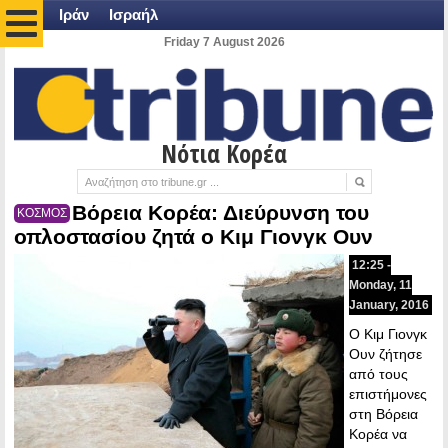
Ιράν
Ισραήλ
Friday 7 August 2026
Νότια Κορέα
Βόρεια Κορέα: Διεύρυνση του
ΚΟΣΜΟΣ
οπλοστασίου ζητά ο Κιμ Γιονγκ Ουν
12:25 -
Monday, 11
January, 2016
Ο Κιμ Γιονγκ
Ουν ζήτησε
από τους
επιστήμονες
στη Βόρεια
Κορέα να