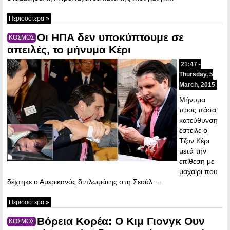
Περισσότερα »
Οι ΗΠΑ δεν υποκύπτουμε σε
ΚΟΣΜΟΣ
απειλές, το μήνυμα Κέρι
21:47 -
Thursday, 5
March, 2015
Μήνυμα
προς πάσα
κατεύθυνση
έστειλε ο
Τζον Κέρι
μετά την
επίθεση με
μαχαίρι που
δέχτηκε ο Αμερικανός διπλωμάτης στη Σεούλ….
Περισσότερα »
Βόρεια Κορέα: Ο Κιμ Γιονγκ Ουν
ΚΟΣΜΟΣ