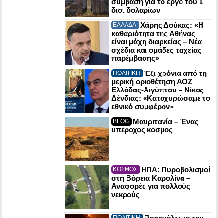
σύμβαση για το έργο του 1
δισ. δολαρίων
Χάρης Δούκας: «Η
ΕΛΛΑΔΑ:
καθαριότητα της Αθήνας
είναι μάχη διαρκείας – Νέα
σχέδια και ομάδες ταχείας
παρέμβασης»
Έξι χρόνια από τη
ΠΟΛΙΤΙΚΗ:
μερική οριοθέτηση ΑΟΖ
Ελλάδας-Αιγύπτου – Νίκος
Δένδιας: «Κατοχυρώσαμε το
εθνικό συμφέρον»
Μαυριτανία – Ένας
BLOG:
υπέροχος κόσμος
ΗΠΑ: Πυροβολισμοί
ΚΟΣΜΟΣ:
στη Βόρεια Καρολίνα –
Αναφορές για πολλούς
νεκρούς
Παρανάλωμα του
ΠΟΛΙΤΙΚΗ: