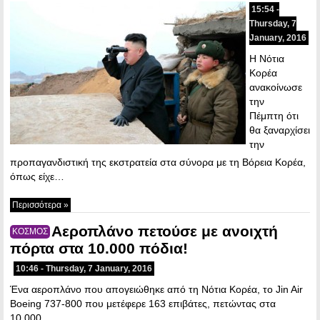
15:54 -
Thursday, 7
January, 2016
Η Νότια
Κορέα
ανακοίνωσε
την
Πέμπτη ότι
θα ξαναρχίσει
την
προπαγανδιστική της εκστρατεία στα σύνορα με τη Βόρεια Κορέα,
όπως είχε…
Περισσότερα »
Αεροπλάνο πετούσε με ανοιχτή
ΚΟΣΜΟΣ
πόρτα στα 10.000 πόδια!
10:46 - Thursday, 7 January, 2016
Ένα αεροπλάνο που απογειώθηκε από τη Νότια Κορέα, το Jin Air
Boeing 737-800 που μετέφερε 163 επιβάτες, πετώντας στα
10,000…