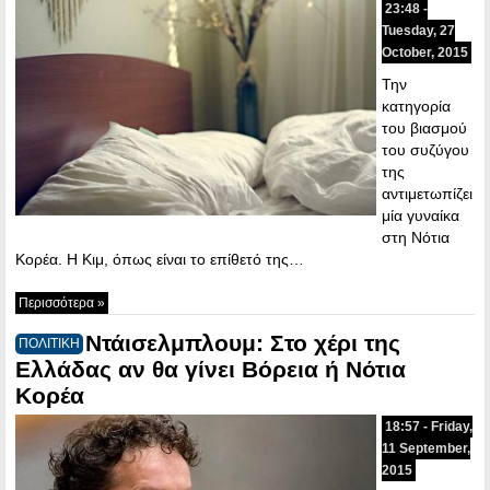
23:48 -
Tuesday, 27
October, 2015
Την
κατηγορία
του βιασμού
του συζύγου
της
αντιμετωπίζει
μία γυναίκα
στη Νότια
Κορέα. Η Κιμ, όπως είναι το επίθετό της…
Περισσότερα »
Ντάισελμπλουμ: Στο χέρι της
ΠΟΛΙΤΙΚΗ
Ελλάδας αν θα γίνει Βόρεια ή Νότια
Κορέα
18:57 - Friday,
11 September,
2015