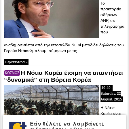
Το
πρακτορείο
ειδήσεων
ANP, σε
τηλεγράφημα
που
αναδημοσιεύεται από την ιστοσελίδα Nu.nl μεταδίδει δηλώσεις του
Γερούν Ντάισελμπλουμ, σύμφωνα με τις…
Περισσότερα »
Η Νότια Κορέα έτοιμη να απαντήσει
ΚΟΣΜΟΣ
“δυναμικά” στη Βόρεια Κορέα
10:40 -
Saturday, 22
August, 2015
Η Νότια
Κορέα είναι
έτοιμη να
Εάν θέλετε να λαμβάνετε
“απαντήσει