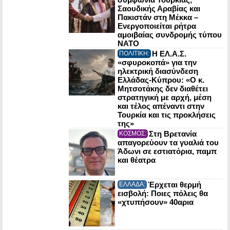
Σαουδικής Αραβίας και
Πακιστάν στη Μέκκα –
Ενεργοποιείται ρήτρα
αμοιβαίας συνδρομής τύπου
NATO
Η ΕΛ.Α.Σ.
ΠΟΛΙΤΙΚΗ:
«σφυροκοπά» για την
ηλεκτρική διασύνδεση
Ελλάδας-Κύπρου: «Ο κ.
Μητσοτάκης δεν διαθέτει
στρατηγική με αρχή, μέση
και τέλος απέναντι στην
Τουρκία και τις προκλήσεις
της»
Στη Βρετανία
ΚΟΣΜΟΣ:
απαγορεύουν τα γυαλιά του
Άδωνι σε εστιατόρια, παμπ
και θέατρα
Έρχεται θερμή
ΕΛΛΑΔΑ:
εισβολή: Ποιες πόλεις θα
«χτυπήσουν» 40αρια