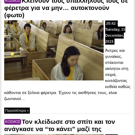
Κλείνουν τους υπαλλήλους τους σε
ΚΟΣΜΟΣ
φέρετρα για να μην… αυτοκτονούν
(φωτο)
20:42 -
Tuesday, 15
December,
2015
Άντρες και
γυναίκες,
στέκονται
ακίνητοι στη
σειρά,
κοιτάζοντας
ευθεία καθώς
κάθονται σε ξύλινα φέρετρα. Έχουν τις αισθήσεις τους, είναι
ζωντανοί…
Περισσότερα »
Τον κλείδωσε στο σπίτι και τον
ΚΟΣΜΟΣ
ανάγκασε να “το κάνει” μαζί της