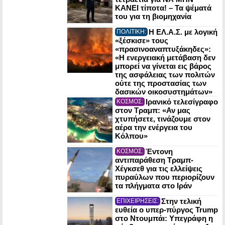
ΚΑΝΕΙ τίποτα! – Τα ψέματά
του για τη βιομηχανία
Η ΕΛ.Α.Σ. με λογική
ΠΟΛΙΤΙΚΗ:
«ξέσκισε» τους
«πρασινοαναπτυξάκηδες»:
«Η ενεργειακή μετάβαση δεν
μπορεί να γίνεται εις βάρος
της ασφάλειας των πολιτών
ούτε της προστασίας των
δασικών οικοσυστημάτων»
Ιρανικό τελεσίγραφο
ΚΟΣΜΟΣ:
στον Τραμπ: «Αν μας
χτυπήσετε, τινάζουμε στον
αέρα την ενέργεια του
Κόλπου»
Έντονη
ΚΟΣΜΟΣ:
αντιπαράθεση Τραμπ-
Χέγκσεθ για τις ελλείψεις
πυραύλων που περιορίζουν
τα πλήγματα στο Ιράν
Στην τελική
ΕΠΙΧΕΙΡΗΣΕΙΣ:
ευθεία ο υπερ-πύργος Trump
στο Ντουμπάι: Υπεγράφη η