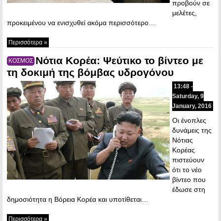
προβούν σε
μελέτες,
προκειμένου να ενισχυθεί ακόμα περισσότερο…
Περισσότερα »
Νότια Κορέα: Ψεύτικο το βίντεο με
ΚΟΣΜΟΣ
τη δοκιμή της βόμβας υδρογόνου
13:48 -
Saturday, 9
January, 2016
Οι ένοπλες
δυνάμεις της
Νότιας
Κορέας
πιστεύουν
ότι το νέο
βίντεο που
έδωσε στη
δημοσιότητα η Βόρεια Κορέα και υποτίθεται…
Περισσότερα »