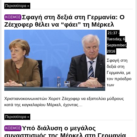
Περισσότερα »
Σφαγή στη δεξιά στη Γερμανία: Ο
ΚΟΣΜΟΣ
Ζέεχοφερ θέλει να “φάει” τη Μέρκελ
21:37 -
Tuesday, 6
September,
2016
Σφαγή στη
δεξιά στη
Γερμανία, με
τον πρόεδρο
των
Χριστιανοκοινωνιστών Χορστ Ζέεχοφερ να εξαπολύει μύδρους
κατά της καγκελαρίου Μέρκελ, έχοντας…
Περισσότερα »
Υπό διάλυση ο μεγάλος
ΚΟΣΜΟΣ
συνασπισμός της Μέρκελ στη Γερμανία