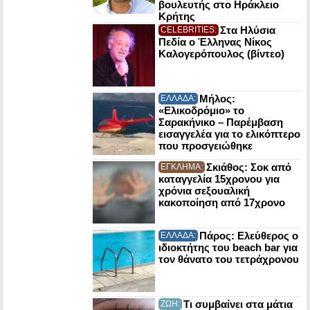
βουλευτής στο Ηράκλειο
Κρήτης
Στα Ηλύσια
CELEBRITIES:
Πεδία ο Έλληνας Νίκος
Καλογερόπουλος (βίντεο)
Μήλος:
ΕΛΛΑΔΑ:
«Ελικοδρόμιο» το
Σαρακήνικο – Παρέμβαση
εισαγγελέα για το ελικόπτερο
που προσγειώθηκε
Σκιάθος: Σοκ από
ΕΓΚΛΗΜΑ:
καταγγελία 15χρονου για
χρόνια σεξουαλική
κακοποίηση από 17χρονο
Πάρος: Ελεύθερος ο
ΕΛΛΑΔΑ:
ιδιοκτήτης του beach bar για
τον θάνατο του τετράχρονου
Τι συμβαίνει στα μάτια
ΖΩΗ: