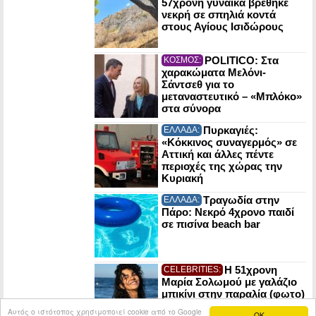
57χρονη γυναίκα βρέθηκε
νεκρή σε σπηλιά κοντά
στους Αγίους Ισιδώρους
POLITICO: Στα
ΚΟΣΜΟΣ:
χαρακώματα Μελόνι-
Σάντσεθ για το
μεταναστευτικό – «Μπλόκο»
στα σύνορα
Πυρκαγιές:
ΕΛΛΑΔΑ:
«Κόκκινος συναγερμός» σε
Αττική και άλλες πέντε
περιοχές της χώρας την
Κυριακή
Τραγωδία στην
ΕΛΛΑΔΑ:
Πάρο: Νεκρό 4χρονο παιδί
σε πισίνα beach bar
Η 51χρονη
CELEBRITIES:
Μαρία Σολωμού με γαλάζιο
μπικίνι στην παραλία (φωτο)
Αυτός ο ιστότοπος χρησιμοποιεί cookie από το Google
OK