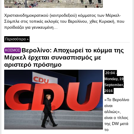
Χριστιανοδημοκρατικού (κεντροδεξιού) κόμματος των Μέρκελ-
Σόιμπλε στις τοπικές εκλογές του Βερολίνου, χθες Κυριακή, που
προϊδεάζει για γενικευμένη…
Περισσότερα »
Βερολίνο: Αποχωρεί το κόμμα της
ΚΟΣΜΟΣ
Μέρκελ έρχεται συνασπισμός με
αριστερό πρόσημο
20:04 -
Monday, 19
September,
2016
«Το Βερολίνο
είναι
αλλιώς»,
είναι ο τίτλος
της DW μετά
το