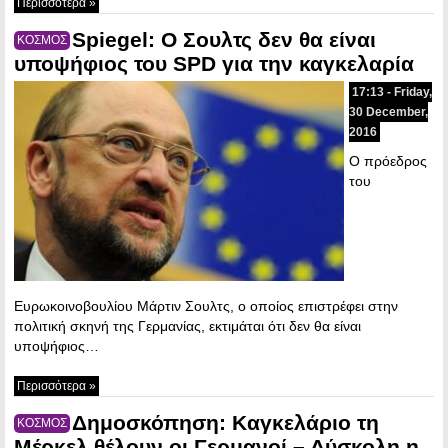
Περισσότερα »
Spiegel: Ο Σουλτς δεν θα είναι
ΚΟΣΜΟΣ
υποψήφιος του SPD για την καγκελαρία
17:13 - Friday,
30 December,
2016
Ο πρόεδρος
του
Ευρωκοινοβουλίου Μάρτιν Σουλτς, ο οποίος επιστρέφει στην
πολιτική σκηνή της Γερμανίας, εκτιμάται ότι δεν θα είναι
υποψήφιος…
Περισσότερα »
Δημοσκόπηση: Καγκελάριο τη
ΚΟΣΜΟΣ
Μέρκελ θέλουν οι Γερμανοί – Δύσκολη η