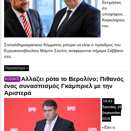
Εκτιμήσεις
ότι
υποψήφιος
Καγκελάριος
του
Σοσιαλδημοκρατικού Κόμματος μπορεί να είναι ο πρόεδρος του
Ευρωκοινοβουλίου Μάρτιν Σουλτς αναφέρονται σήμερα Σάββατο
στο…
Περισσότερα »
Αλλάζει ρότα το Βερολίνο; Πιθανός
ΚΟΣΜΟΣ
ένας συνασπισμός Γκάμπριελ με την
Αριστερά
19:43 -
Tuesday, 20
September,
2016
«Εάν ο