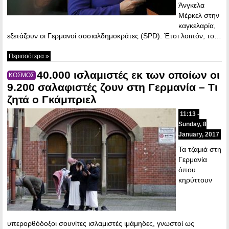
Άνγκελα
Μέρκελ στην
καγκελαρία,
εξετάζουν οι Γερμανοί σοσιαλδημοκράτες (SPD). Έτσι λοιπόν, το…
Περισσότερα »
40.000 ισλαμιστές εκ των οποίων οι
ΚΟΣΜΟΣ
9.200 σαλαφιστές ζουν στη Γερμανία – Τι
ζητά ο Γκάμπριελ
11:13 -
Sunday, 8
January, 2017
Τα τζαμιά στη
Γερμανία
όπου
κηρύττουν
υπερορθόδοξοι σουνίτες ισλαμιστές ιμάμηδες, γνωστοί ως