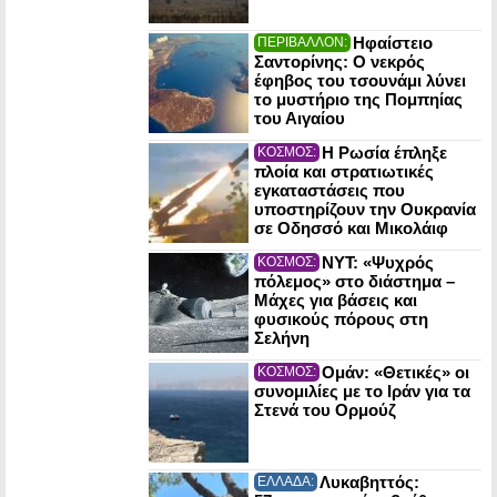
Ηφαίστειο
ΠΕΡΙΒΑΛΛΟΝ:
Σαντορίνης: Ο νεκρός
έφηβος του τσουνάμι λύνει
το μυστήριο της Πομπηίας
του Αιγαίου
Η Ρωσία έπληξε
ΚΟΣΜΟΣ:
πλοία και στρατιωτικές
εγκαταστάσεις που
υποστηρίζουν την Ουκρανία
σε Οδησσό και Μικολάιφ
NYT: «Ψυχρός
ΚΟΣΜΟΣ:
πόλεμος» στο διάστημα –
Μάχες για βάσεις και
φυσικούς πόρους στη
Σελήνη
Ομάν: «Θετικές» οι
ΚΟΣΜΟΣ:
συνομιλίες με το Ιράν για τα
Στενά του Ορμούζ
Λυκαβηττός:
ΕΛΛΑΔΑ: