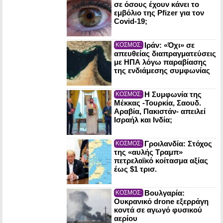
σε όσους έχουν κάνει το
εμβόλιο της Pfizer για τον
Covid-19;
Ιράν: «Όχι» σε
ΚΟΣΜΟΣ:
απευθείας διαπραγματεύσεις
με ΗΠΑ λόγω παραβίασης
της ενδιάμεσης συμφωνίας
Η Συμφωνία της
ΚΟΣΜΟΣ:
Μέκκας -Τουρκία, Σαουδ.
Αραβία, Πακιστάν- απειλεί
Ισραήλ και Ινδία;
Γροιλανδία: Στόχος
ΚΟΣΜΟΣ:
της «αυλής Τραμπ»
πετρελαϊκό κοίτασμα αξίας
έως $1 τρισ.
Βουλγαρία:
ΚΟΣΜΟΣ:
Ουκρανικό drone εξερράγη
κοντά σε αγωγό φυσικού
αερίου