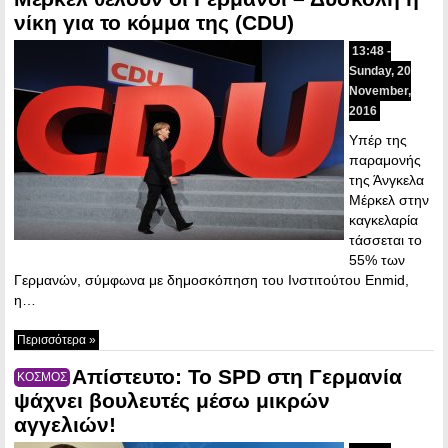
νίκη για το κόμμα της (CDU)
13:48 -
Sunday, 20
November,
2016
Υπέρ της
παραμονής
της Άνγκελα
Μέρκελ στην
καγκελαρία
τάσσεται το
55% των
Γερμανών, σύμφωνα με δημοσκόπηση του Ινστιτούτου Enmid,
η…
Περισσότερα »
Απίστευτο: Το SPD στη Γερμανία
ΚΟΣΜΟΣ
ψάχνει βουλευτές μέσω μικρών
αγγελιών!