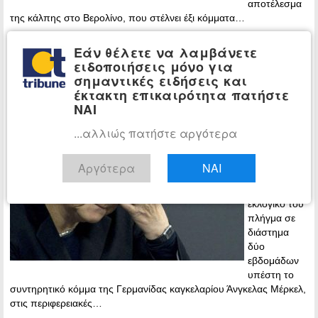
αποτέλεσμα
της κάλπης στο Βερολίνο, που στέλνει έξι κόμματα…
Περισσότερα »
Εάν θέλετε να λαμβάνετε
ειδοποιήσεις μόνο για
Νέο εκλογικό χαστούκι στη Μέρκελ
ΚΟΣΜΟΣ
σημαντικές ειδήσεις και
που καταρρέει – Την εγκαταλείπουν οι
έκτακτη επικαιρότητα πατήστε
Σοσιαλδημοκράτες;
ΝΑΙ
20:54 -
...αλλιώς πατήστε αργότερα
Sunday, 18
September,
Αργότερα
ΝΑΙ
2016
Το δεύτερο
εκλογικό του
πλήγμα σε
διάστημα
δύο
εβδομάδων
υπέστη το
συντηρητικό κόμμα της Γερμανίδας καγκελαρίου Άνγκελας Μέρκελ,
στις περιφερειακές…