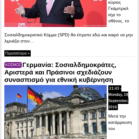
κύριος
Γκάμπριελ
είχε το
σθένος, το
Σοσιαλδημοκρατικό Κόμμα (SPD) θα έπρεπε εδώ και καιρό να μην
λιμνάζει στον…
Περισσότερα »
Γερμανία: Σοσιαλδημοκράτες,
ΚΟΣΜΟΣ
Αριστερά και Πράσινοι σχεδιάζουν
συνασπισμό για εθνική κυβέρνηση
21:43 -
Monday, 19
September,
2016
Μετά την
κατάρρευση
του