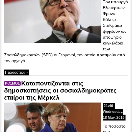
Tον υπουργό
Εξωτερικών
Φρανκ-
Βάλτερ
Σταϊνμάιερ
ψηφίζουν ως
υποψήφιο
καγκελάριο
των
Σοσιαλδημοκρατών (SPD) οι Γερμανοί, τον οποίο προτιμούν από
τον αρχηγό…
Περισσότερα »
Καταποντίζονται στις
ΚΟΣΜΟΣ
δημοσκοπήσεις οι σοσιαλδημοκράτες
εταίροι της Μέρκελ
21:46 -
Wednesday,
18 May, 2016
Το ποσοστό
των