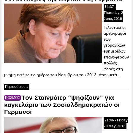
14:37 -
Thursday, 2
June, 2016
Τελευταία οι
αρθογράφοι
των
γερμανικών
εφημερίδων
επαναφέρουν
πολλές
φορές στη
μνήμη εκείνες τις ημέρες του Νοεμβρίου του 2013, όταν μετά…
Περισσότερα »
Tον Σταϊνμάιερ “ψηφίζουν” για
ΚΟΣΜΟΣ
καγκελάριο των Σοσιαλδημοκρατών οι
Γερμανοί
21:46 - Friday,
20 May, 2016