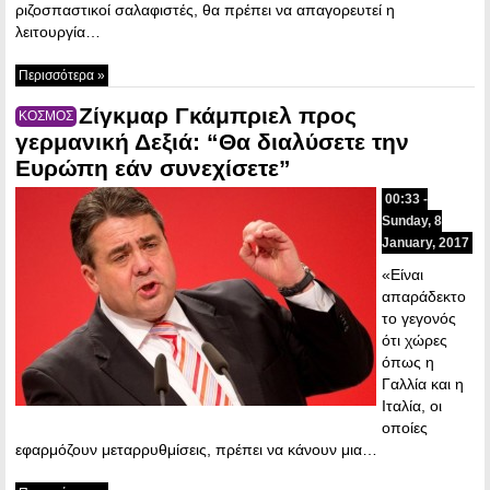
ριζοσπαστικοί σαλαφιστές, θα πρέπει να απαγορευτεί η
λειτουργία…
Περισσότερα »
Ζίγκμαρ Γκάμπριελ προς
ΚΟΣΜΟΣ
γερμανική Δεξιά: “Θα διαλύσετε την
Ευρώπη εάν συνεχίσετε”
00:33 -
Sunday, 8
January, 2017
«Είναι
απαράδεκτο
το γεγονός
ότι χώρες
όπως η
Γαλλία και η
Ιταλία, οι
οποίες
εφαρμόζουν μεταρρυθμίσεις, πρέπει να κάνουν μια…