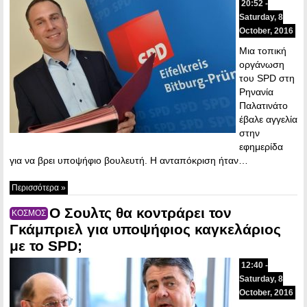
20:52 -
Saturday, 8
October, 2016
Μια τοπική
οργάνωση
του SPD στη
Ρηνανία
Παλατινάτο
έβαλε αγγελία
στην
εφημερίδα
για να βρει υποψήφιο βουλευτή. Η ανταπόκριση ήταν…
Περισσότερα »
Ο Σουλτς θα κοντράρει τον
ΚΟΣΜΟΣ
Γκάμπριελ για υποψήφιος καγκελάριος
με το SPD;
12:40 -
Saturday, 8
October, 2016