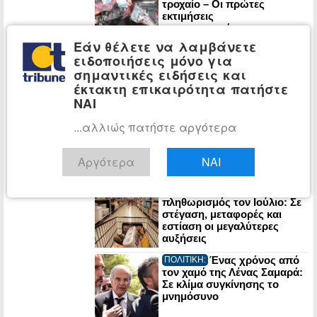
τροχαίο – Οι πρώτες
εκτιμήσεις
πραγματογνώμονα
Εάν θέλετε να λαμβάνετε
ΠΑΣΟΚ: Έκθεση-
ΠΟΛΙΤΙΚΗ:
ειδοποιήσεις μόνο για
κόλαφος του ΟΟΣΑ διαλύει
σημαντικές ειδήσεις και
το success story της
έκτακτη επικαιρότητα πατήστε
κυβέρνησης
ΝΑΙ
Στα Χανιά για
ΠΟΛΙΤΙΚΗ:
...αλλιώς πατήστε αργότερα
διακοπές ο Κυριάκος
Μητσοτάκης
Αργότερα
ΝΑΙ
Στο 3,4% ο
ΟΙΚΟΝΟΜΙΑ:
πληθωρισμός τον Ιούλιο: Σε
στέγαση, μεταφορές και
εστίαση οι μεγαλύτερες
αυξήσεις
Ένας χρόνος από
ΠΟΛΙΤΙΚΗ:
τον χαμό της Λένας Σαμαρά:
Σε κλίμα συγκίνησης το
μνημόσυνο