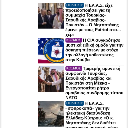
Η ΕΛ.Α.Σ. είχε
ΠΟΛΙΤΙΚΗ:
προειδοποιήσει για τη
συμμαχία Τουρκίας-
Σαουδικής Αραβίας-
Πακιστάν – Ο Μητσοτάκης
έμεινε με τους Patriot στο…
χέρι
Η CIA συγκρότησε
ΚΟΣΜΟΣ:
μυστικά ειδική ομάδα για την
άσκηση πιέσεων με στόχο
την αλλαγή καθεστώτος
στην Κούβα
Τριμερής αμυντική
ΚΟΣΜΟΣ:
συμφωνία Τουρκίας,
Σαουδικής Αραβίας και
Πακιστάν στη Μέκκα –
Ενεργοποιείται ρήτρα
αμοιβαίας συνδρομής τύπου
NATO
Η ΕΛ.Α.Σ.
ΠΟΛΙΤΙΚΗ:
«σφυροκοπά» για την
ηλεκτρική διασύνδεση
Ελλάδας-Κύπρου: «Ο κ.
Μητσοτάκης δεν διαθέτει
στρατηγική με αρχή, μέση