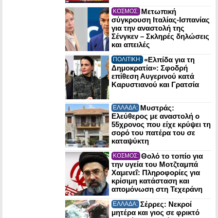
Μετωπική
ΚΟΣΜΟΣ:
σύγκρουση Ιταλίας-Ισπανίας
για την αναστολή της
Σένγκεν – Σκληρές δηλώσεις
και απειλές
«Ελπίδα για τη
ΠΟΛΙΤΙΚΗ:
Δημοκρατία»: Σφοδρή
επίθεση Αυγερινού κατά
Καρυστιανού και Γρατσία
Μυστράς:
ΕΛΛΑΔΑ:
Ελεύθερος με αναστολή ο
55χρονος που είχε κρύψει τη
σορό του πατέρα του σε
καταψύκτη
Θολό το τοπίο για
ΚΟΣΜΟΣ:
την υγεία του Μοτζταμπά
Χαμενεΐ: Πληροφορίες για
κρίσιμη κατάσταση και
απομόνωση στη Τεχεράνη
Σέρρες: Νεκροί
ΕΛΛΑΔΑ:
μητέρα και γιος σε φρικτό