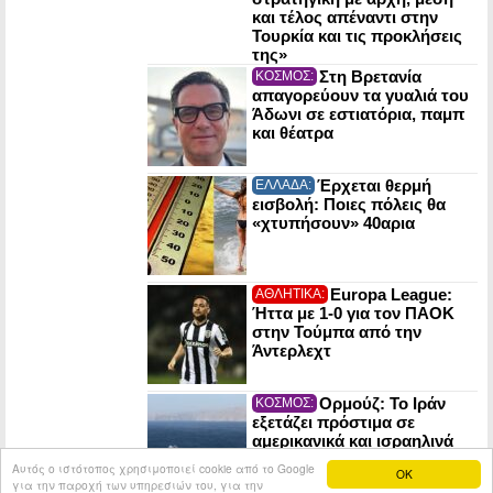
και τέλος απέναντι στην
Τουρκία και τις προκλήσεις
της»
Στη Βρετανία
ΚΟΣΜΟΣ:
απαγορεύουν τα γυαλιά του
Άδωνι σε εστιατόρια, παμπ
και θέατρα
Έρχεται θερμή
ΕΛΛΑΔΑ:
εισβολή: Ποιες πόλεις θα
«χτυπήσουν» 40αρια
Europa League:
ΑΘΛΗΤΙΚΑ:
Ήττα με 1-0 για τον ΠΑΟΚ
στην Τούμπα από την
Άντερλεχτ
Ορμούζ: Το Ιράν
ΚΟΣΜΟΣ:
εξετάζει πρόστιμα σε
αμερικανικά και ισραηλινά
πλοία που θα το διασχίζουν
Αυτός ο ιστότοπος χρησιμοποιεί cookie από το Google
OK
για την παροχή των υπηρεσιών του, για την