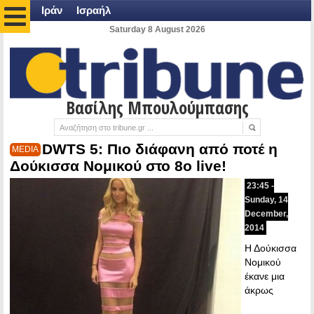
Ιράν
Ισραήλ
Saturday 8 August 2026
Βασίλης Μπουλούμπασης
DWTS 5: Πιο διάφανη από ποτέ η
MEDIA
Δούκισσα Νομικού στο 8ο live!
23:45 -
Sunday, 14
December,
2014
Η Δούκισσα
Νομικού
έκανε μια
άκρως