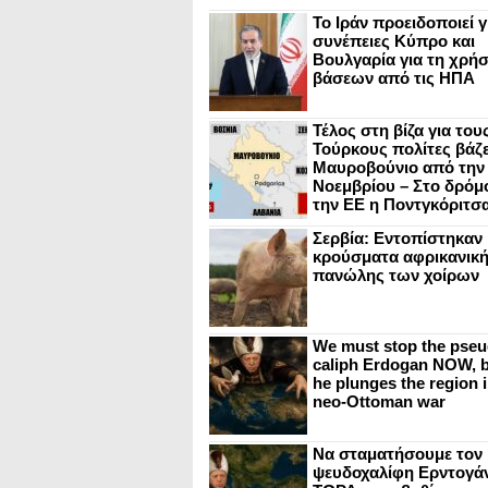
Το Ιράν προειδοποιεί γ
συνέπειες Κύπρο και
Βουλγαρία για τη χρή
βάσεων από τις ΗΠΑ
Τέλος στη βίζα για του
Τούρκους πολίτες βάζε
Μαυροβούνιο από την
Νοεμβρίου – Στο δρόμο
την ΕΕ η Ποντγκόριτσ
Σερβία: Εντοπίστηκαν
κρούσματα αφρικανικ
πανώλης των χοίρων
We must stop the pseu
caliph Erdogan NOW, b
he plunges the region i
neo-Ottoman war
Να σταματήσουμε τον
ψευδοχαλίφη Ερντογά