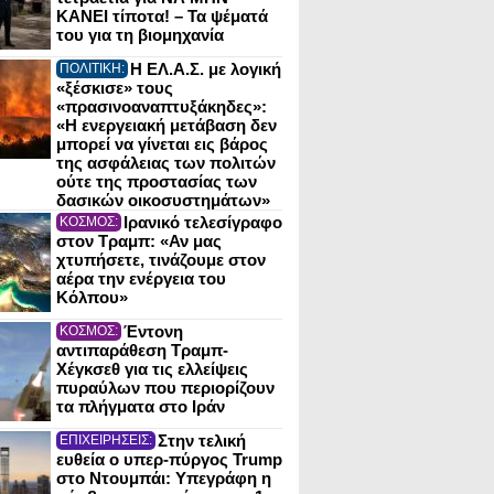
ΚΑΝΕΙ τίποτα! – Τα ψέματά
του για τη βιομηχανία
Η ΕΛ.Α.Σ. με λογική
ΠΟΛΙΤΙΚΗ:
«ξέσκισε» τους
«πρασινοαναπτυξάκηδες»:
«Η ενεργειακή μετάβαση δεν
μπορεί να γίνεται εις βάρος
της ασφάλειας των πολιτών
ούτε της προστασίας των
δασικών οικοσυστημάτων»
Ιρανικό τελεσίγραφο
ΚΟΣΜΟΣ:
στον Τραμπ: «Αν μας
χτυπήσετε, τινάζουμε στον
αέρα την ενέργεια του
Κόλπου»
Έντονη
ΚΟΣΜΟΣ:
αντιπαράθεση Τραμπ-
Χέγκσεθ για τις ελλείψεις
πυραύλων που περιορίζουν
τα πλήγματα στο Ιράν
Στην τελική
ΕΠΙΧΕΙΡΗΣΕΙΣ:
ευθεία ο υπερ-πύργος Trump
στο Ντουμπάι: Υπεγράφη η