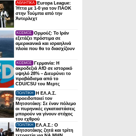
Europa League:
ΑΘΛΗΤΙΚΑ:
Ήττα με 1-0 για τον ΠΑΟΚ
στην Τούμπα από την
Άντερλεχτ
Ορμούζ: Το Ιράν
ΚΟΣΜΟΣ:
εξετάζει πρόστιμα σε
αμερικανικά και ισραηλινά
πλοία που θα το διασχίζουν
Γερμανία: Η
ΚΟΣΜΟΣ:
ακροδεξιά AfD σε ιστορικό
υψηλό 28% – Διευρύνει το
προβάδισμα από το
CDU/CSU του Μερτς
Η ΕΛ.Α.Σ.
ΠΟΛΙΤΙΚΗ:
προειδοποιεί τον
Μητσοτάκη: Σε έναν πόλεμο
οι πυρηνικές εγκαταστάσεις
μπορούν να γίνουν στόχος
του εχθρού
ΕΛ.Α.Σ.: Ο
ΠΟΛΙΤΙΚΗ:
Μητσοτάκης ζητά και τρίτη
τετραετία για ΝΑ ΜΗΝ