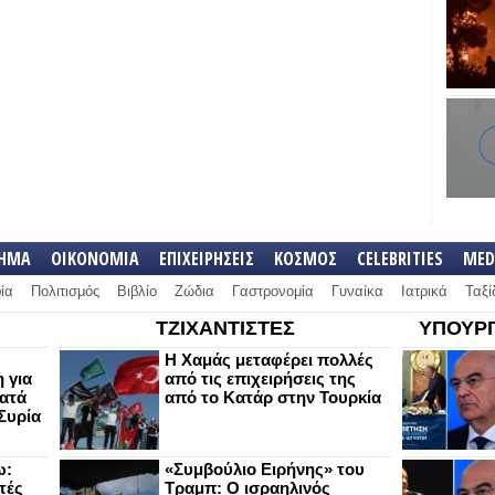
ΛΗΜΑ
ΟΙΚΟΝΟΜΙΑ
ΕΠΙΧΕΙΡΗΣΕΙΣ
ΚΟΣΜΟΣ
CELEBRITIES
MED
ία
Πολιτισμός
Βιβλίο
Ζώδια
Γαστρονομία
Γυναίκα
Ιατρικά
Ταξί
ΤΖΙΧΑΝΤΙΣΤΕΣ
ΥΠΟΥΡΓ
Η Χαμάς μεταφέρει πολλές
 για
από τις επιχειρήσεις της
κατά
από το Κατάρ στην Τουρκία
Συρία
ω:
«Συμβούλιο Ειρήνης» του
τές
Τραμπ: Ο ισραηλινός