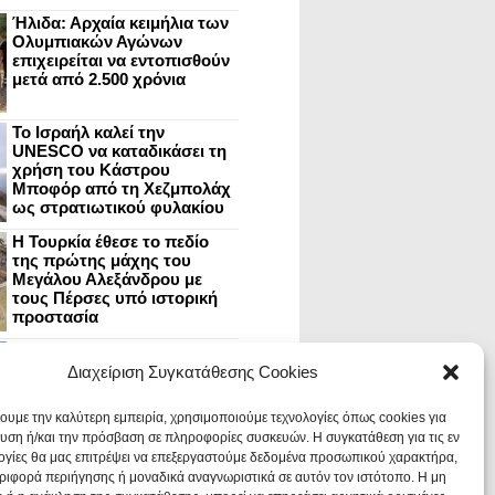
Ήλιδα: Αρχαία κειμήλια των
Ολυμπιακών Αγώνων
επιχειρείται να εντοπισθούν
μετά από 2.500 χρόνια
Το Ισραήλ καλεί την
UNESCO να καταδικάσει τη
χρήση του Κάστρου
Μποφόρ από τη Χεζμπολάχ
ως στρατιωτικού φυλακίου
Η Τουρκία έθεσε το πεδίο
της πρώτης μάχης του
Μεγάλου Αλεξάνδρου με
τους Πέρσες υπό ιστορική
προστασία
Μυστράς: Aνακαίνιση του
ανακτόρου στην
Διαχείριση Συγκατάθεσης Cookies
καστροπολιτεία και εκθέσεις
στο Παλάτι των Δεσποτών
χουμε την καλύτερη εμπειρία, χρησιμοποιούμε τεχνολογίες όπως cookies για
υση ή/και την πρόσβαση σε πληροφορίες συσκευών. Η συγκατάθεση για τις εν
ογίες θα μας επιτρέψει να επεξεργαστούμε δεδομένα προσωπικού χαρακτήρα,
Οι Νεάντερταλ έκαναν
ιφορά περιήγησης ή μοναδικά αναγνωριστικά σε αυτόν τον ιστότοπο. Η μη
οδοντιατρικές επεμβάσεις σε