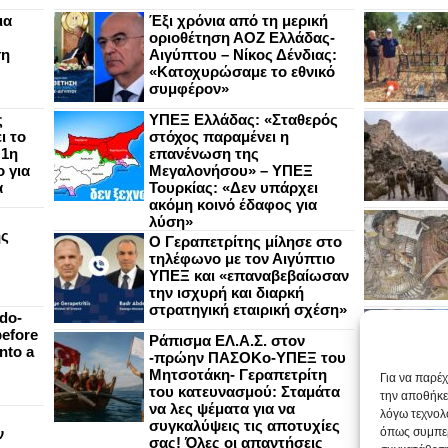
ια
Έξι χρόνια από τη μερική
οριοθέτηση ΑΟΖ Ελλάδας-
ση
Αιγύπτου – Νίκος Δένδιας:
«Κατοχυρώσαμε το εθνικό
συμφέρον»
ς
ΥΠΕΞ Ελλάδας: «Σταθερός
ι το
στόχος παραμένει η
 1η
επανένωση της
 για
Μεγαλονήσου» – ΥΠΕΞ
α
Τουρκίας: «Δεν υπάρχει
ακόμη κοινό έδαφος για
λύση»
ής
Ο Γεραπετρίτης μίλησε στο
τηλέφωνο με τον Αιγύπτιο
ΥΠΕΞ και «επαναβεβαίωσαν
την ισχυρή και διαρκή
στρατηγική εταιρική σχέση»
do-
efore
Ράπισμα ΕΛ.Α.Σ. στον
nto a
-πρώην ΠΑΣΟΚο-ΥΠΕΞ του
Μητσοτάκη- Γεραπετρίτη
Για να παρέ
του κατευνασμού: Σταμάτα
την αποθήκε
να λες ψέματα για να
λόγω τεχνολ
συγκαλύψεις τις αποτυχίες
ν
όπως συμπερ
σας! Όλες οι απαντήσεις