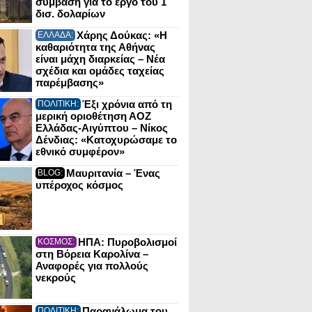
σύμβαση για το έργο του 1
δισ. δολαρίων
Χάρης Δούκας: «Η
ΕΛΛΑΔΑ:
καθαριότητα της Αθήνας
είναι μάχη διαρκείας – Νέα
σχέδια και ομάδες ταχείας
παρέμβασης»
Έξι χρόνια από τη
ΠΟΛΙΤΙΚΗ:
μερική οριοθέτηση ΑΟΖ
Ελλάδας-Αιγύπτου – Νίκος
Δένδιας: «Κατοχυρώσαμε το
εθνικό συμφέρον»
Μαυριτανία – Ένας
BLOG:
υπέροχος κόσμος
ΗΠΑ: Πυροβολισμοί
ΚΟΣΜΟΣ:
στη Βόρεια Καρολίνα –
Αναφορές για πολλούς
νεκρούς
Παρανάλωμα του
ΠΟΛΙΤΙΚΗ: