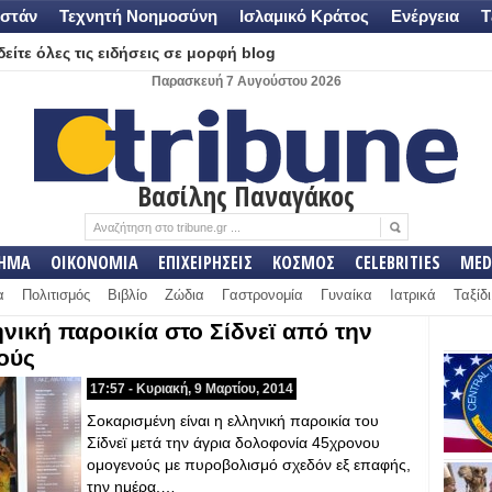
στάν
Τεχνητή Νοημοσύνη
Ισλαμικό Κράτος
Ενέργεια
Τ
είτε όλες τις ειδήσεις σε μορφή blog
Παρασκευή 7 Αυγούστου 2026
Βασίλης Παναγάκος
ΛΗΜΑ
ΟΙΚΟΝΟΜΙΑ
ΕΠΙΧΕΙΡΗΣΕΙΣ
ΚΟΣΜΟΣ
CELEBRITIES
MED
α
Πολιτισμός
Βιβλίο
Ζώδια
Γαστρονομία
Γυναίκα
Ιατρικά
Ταξίδι
νική παροικία στο Σίδνεϊ από την
ούς
17:57 - Κυριακή, 9 Μαρτίου, 2014
Σοκαρισμένη είναι η ελληνική παροικία του
Σίδνεϊ μετά την άγρια δολοφονία 45χρονου
ομογενούς με πυροβολισμό σχεδόν εξ επαφής,
την ημέρα,…