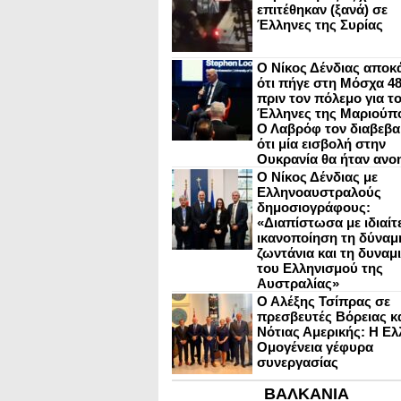
επιτέθηκαν (ξανά) σε
Έλληνες της Συρίας
Ο Νίκος Δένδιας αποκ
ότι πήγε στη Μόσχα 4
πριν τον πόλεμο για τ
Έλληνες της Μαριούπ
Ο Λαβρόφ τον διαβεβα
ότι μία εισβολή στην
Ουκρανία θα ήταν ανο
Ο Νίκος Δένδιας με
Ελληνοαυστραλούς
δημοσιογράφους:
«Διαπίστωσα με ιδιαίτ
ικανοποίηση τη δύναμη
ζωντάνια και τη δυναμ
του Ελληνισμού της
Αυστραλίας»
Ο Αλέξης Τσίπρας σε
πρεσβευτές Βόρειας κ
Νότιας Αμερικής: Η Ελ
Ομογένεια γέφυρα
συνεργασίας
ΒΑΛΚΑΝΙΑ