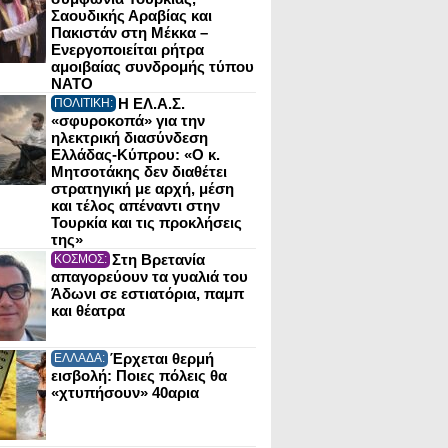
Σαουδικής Αραβίας και
Πακιστάν στη Μέκκα –
Ενεργοποιείται ρήτρα
αμοιβαίας συνδρομής τύπου
NATO
Η ΕΛ.Α.Σ.
ΠΟΛΙΤΙΚΗ:
«σφυροκοπά» για την
ηλεκτρική διασύνδεση
Ελλάδας-Κύπρου: «Ο κ.
Μητσοτάκης δεν διαθέτει
στρατηγική με αρχή, μέση
και τέλος απέναντι στην
Τουρκία και τις προκλήσεις
της»
Στη Βρετανία
ΚΟΣΜΟΣ:
απαγορεύουν τα γυαλιά του
Άδωνι σε εστιατόρια, παμπ
και θέατρα
Έρχεται θερμή
ΕΛΛΑΔΑ:
εισβολή: Ποιες πόλεις θα
«χτυπήσουν» 40αρια