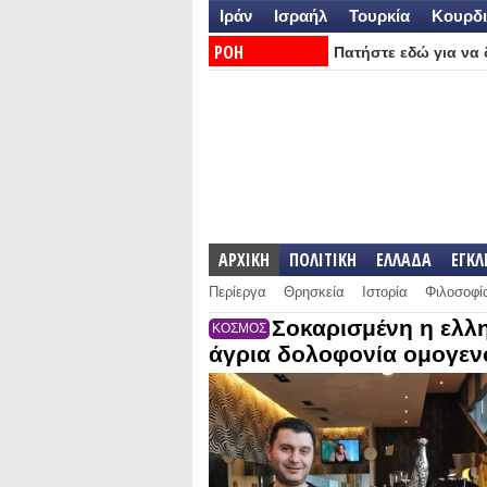
Ιράν
Ισραήλ
Τουρκία
Κουρδι
ΡΟΗ
Πατήστε εδώ για να δ
ΕΙΔΗΣΕΩΝ:
ΑΡΧΙΚΗ
ΠΟΛΙΤΙΚΗ
ΕΛΛΑΔΑ
ΕΓΚ
Περίεργα
Θρησκεία
Ιστορία
Φιλοσοφί
Σοκαρισμένη η ελλη
ΚΟΣΜΟΣ
άγρια δολοφονία ομογεν