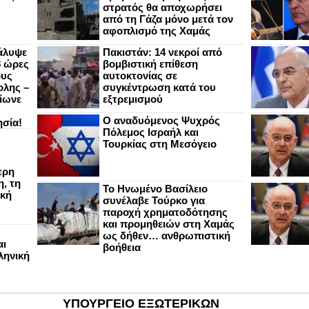
στρατός θα αποχωρήσει
από τη Γάζα μόνο μετά τον
αφοπλισμό της Χαμάς
άλυψε
Πακιστάν: 14 νεκροί από
8 ώρες
βομβιστική επίθεση
ους
αυτοκτονίας σε
ολης –
συγκέντρωση κατά του
ίωνε
εξτρεμισμού
Ο αναδυόμενος Ψυχρός
ησία!
Πόλεμος Ισραήλ και
Τουρκίας στη Μεσόγειο
ερη
, τη
Το Ηνωμένο Βασίλειο
ική
συνέλαβε Τούρκο για
παροχή χρηματοδότησης
και προμηθειών στη Χαμάς
ως δήθεν… ανθρωπιστική
αι
βοήθεια
ληνική
ΥΠΟΥΡΓΕΙΟ ΕΞΩΤΕΡΙΚΩΝ