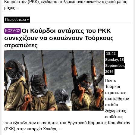
Κουρδιστάν (PKK), εξέδωσε πολεμικό ανακοινωθέν σχετικά με τις
μάχες…
Περισσότερα »
Οι Κούρδοι αντάρτες του PKK
ΚΟΣΜΟΣ
συνεχίζουν να σκοτώνουν Τούρκους
στρατιώτες
18:42 -
Sunday, 18
September,
2016
Πέντε
Τούρκοι
στρατιώτες
σκοτώθηκαν
σε δύο
ξεχωριστές
επιθέσεις
που εξαπέλυσαν οι αντάρτες του Εργατικού Κόμματος Κουρδιστάν
(PKK) στην επαρχία Χακάρι,…