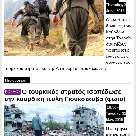
Thursday, 2
June, 2016
Οι αντάρτικες
δυνάμεις των
Κούρδων
στην Τουρκία
συνεχίζουν
τις επιθέσεις
ενάντια στις
δυνάμεις του
τουρκικού στρατού και της Αστυνομίας, προκαλώντας…
Περισσότερα »
Ο τουρκικός στρατός ισοπέδωσε
ΚΟΣΜΟΣ
την κουρδική πόλη Γιουκσέκοβα (φωτο)
18:50 -
Tuesday, 31
May, 2016
Η επί μήνες
απαγόρευση