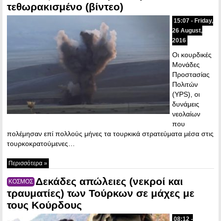
τεθωρακισμένο (βίντεο)
15:07 - Friday,
26 August,
2016
Οι κουρδικές
Μονάδες
Προστασίας
Πολιτών
(YPS), οι
δυνάμεις
νεολαίων
που
πολέμησαν επί πολλούς μήνες τα τουρκικά στρατεύματα μέσα στις
τουρκοκρατούμενες…
Περισσότερα »
Δεκάδες απώλειες (νεκροί και
ΚΟΣΜΟΣ
τραυματίες) των Τούρκων σε μάχες με
τους Κούρδους
08:12 -