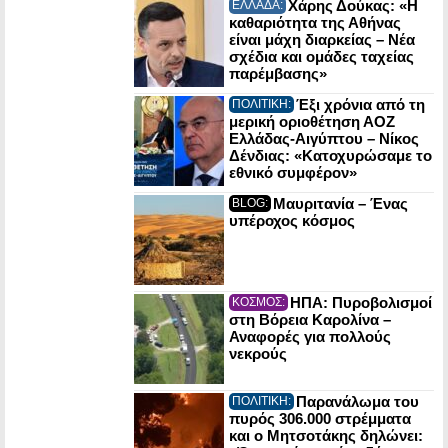
Χάρης Δούκας: «Η
ΕΛΛΑΔΑ:
καθαριότητα της Αθήνας
είναι μάχη διαρκείας – Νέα
σχέδια και ομάδες ταχείας
παρέμβασης»
Έξι χρόνια από τη
ΠΟΛΙΤΙΚΗ:
μερική οριοθέτηση ΑΟΖ
Ελλάδας-Αιγύπτου – Νίκος
Δένδιας: «Κατοχυρώσαμε το
εθνικό συμφέρον»
Μαυριτανία – Ένας
BLOG:
υπέροχος κόσμος
ΗΠΑ: Πυροβολισμοί
ΚΟΣΜΟΣ:
στη Βόρεια Καρολίνα –
Αναφορές για πολλούς
νεκρούς
Παρανάλωμα του
ΠΟΛΙΤΙΚΗ:
πυρός 306.000 στρέμματα
και ο Μητσοτάκης δηλώνει: