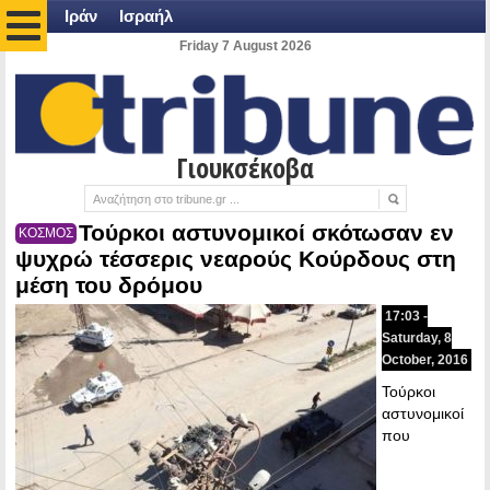
Ιράν
Ισραήλ
Friday 7 August 2026
Γιουκσέκοβα
Τούρκοι αστυνομικοί σκότωσαν εν
ΚΟΣΜΟΣ
ψυχρώ τέσσερις νεαρούς Κούρδους στη
μέση του δρόμου
17:03 -
Saturday, 8
October, 2016
Τούρκοι
αστυνομικοί
που