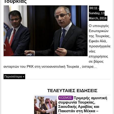
Τουρκίας
00:11 -
Sunday, 13
March, 2016
Ο υπουργός
Εσωτερικών
της Τουρκίας,
Εφκάν Αλά,
προανήγγειλε
νέες
επιχειρήσεις
σε βάρος
ανταρτών του PKK στη νοτιοανατολική Τουρκία , ύστερα…
Περισσότερα »
ΤΕΛΕΥΤΑΙΕΣ ΕΙΔΗΣΕΙΣ
Τριμερής αμυντική
ΚΟΣΜΟΣ:
συμφωνία Τουρκίας,
Σαουδικής Αραβίας και
Πακιστάν στη Μέκκα –