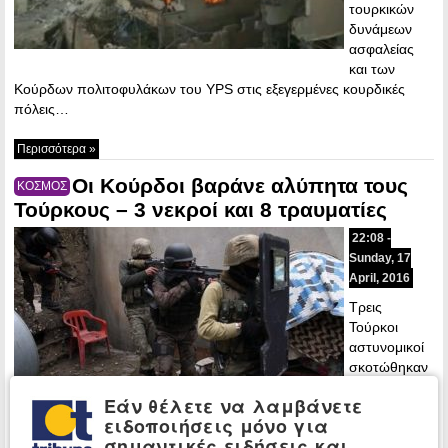
τουρκικών
δυνάμεων
ασφαλείας
και των
Κούρδων πολιτοφυλάκων του YPS στις εξεγερμένες κουρδικές
πόλεις…
Περισσότερα »
Οι Κούρδοι βαράνε αλύπητα τους
ΚΟΣΜΟΣ
Τούρκους – 3 νεκροί και 8 τραυματίες
22:08 -
Sunday, 17
April, 2016
Τρεις
Τούρκοι
αστυνομικοί
σκοτώθηκαν
και οκτώ
Εάν θέλετε να λαμβάνετε
άνδρες των
ειδοποιήσεις μόνο για
δυνάμεων
σημαντικές ειδήσεις και
ασφαλείας