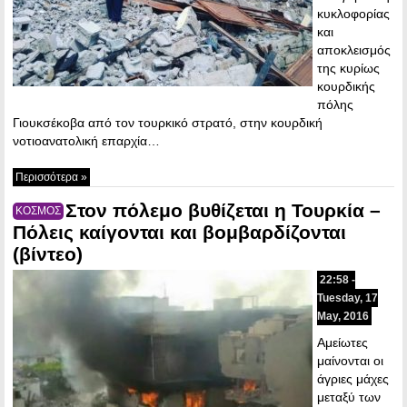
κυκλοφορίας
και
αποκλεισμός
της κυρίως
κουρδικής
πόλης
Γιουκσέκοβα από τον τουρκικό στρατό, στην κουρδική
νοτιοανατολική επαρχία…
Περισσότερα »
Στον πόλεμο βυθίζεται η Τουρκία –
ΚΟΣΜΟΣ
Πόλεις καίγονται και βομβαρδίζονται
(βίντεο)
22:58 -
Tuesday, 17
May, 2016
Αμείωτες
μαίνονται οι
άγριες μάχες
μεταξύ των