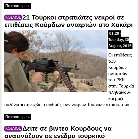
Περισσότερα »
21 Τούρκοι στρατιώτες νεκροί σε
ΚΟΣΜΟΣ
επιθέσεις Κούρδων ανταρτών στο Χακάρι
01:29 -
Tuesday, 30
August, 2016
Οι επιθέσεις
των
Κούρδων
ανταρτών
του PKK
στην Τουρκία
πληθαίνουν
και μαζί
αυξάνεται συνεχώς ο αριθμός των νεκρών Τούρκων στρατιωτών….
Περισσότερα »
Δείτε σε βίντεο Κούρδους να
ΚΟΣΜΟΣ
ανατινάζουν σε ενέδρα τουρκικό