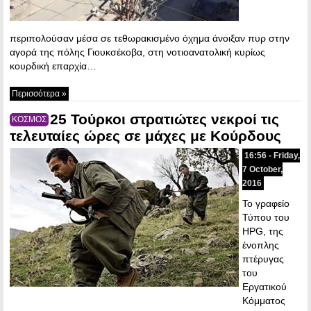
περιπολούσαν μέσα σε τεθωρακισμένο όχημα άνοιξαν πυρ στην
αγορά της πόλης Γιουκσέκοβα, στη νοτιοανατολική κυρίως
κουρδική επαρχία…
Περισσότερα »
25 Τούρκοι στρατιώτες νεκροί τις
ΚΟΣΜΟΣ
τελευταίες ώρες σε μάχες με Κούρδους
16:56 - Friday,
7 October,
2016
Το γραφείο
Τύπου του
HPG, της
ένοπλης
πτέρυγας
του
Εργατικού
Κόμματος