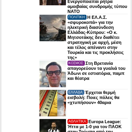
Ενεργοποιείται ρήτρα
αμοιβαίας συνδρομής τύπου
NATO
Η ΕΛ.Α.Σ.
ΠΟΛΙΤΙΚΗ:
«σφυροκοπά» για την
ηλεκτρική διασύνδεση
Ελλάδας-Κύπρου: «Ο κ.
Μητσοτάκης δεν διαθέτει
στρατηγική με αρχή, μέση
και τέλος απέναντι στην
Τουρκία και τις προκλήσεις
της»
Στη Βρετανία
ΚΟΣΜΟΣ:
απαγορεύουν τα γυαλιά του
Άδωνι σε εστιατόρια, παμπ
και θέατρα
Έρχεται θερμή
ΕΛΛΑΔΑ:
εισβολή: Ποιες πόλεις θα
«χτυπήσουν» 40αρια
Europa League:
ΑΘΛΗΤΙΚΑ:
Ήττα με 1-0 για τον ΠΑΟΚ
στην Τούμπα από την