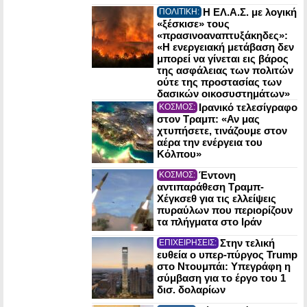
Η ΕΛ.Α.Σ. με λογική
ΠΟΛΙΤΙΚΗ:
«ξέσκισε» τους
«πρασινοαναπτυξάκηδες»:
«Η ενεργειακή μετάβαση δεν
μπορεί να γίνεται εις βάρος
της ασφάλειας των πολιτών
ούτε της προστασίας των
δασικών οικοσυστημάτων»
Ιρανικό τελεσίγραφο
ΚΟΣΜΟΣ:
στον Τραμπ: «Αν μας
χτυπήσετε, τινάζουμε στον
αέρα την ενέργεια του
Κόλπου»
Έντονη
ΚΟΣΜΟΣ:
αντιπαράθεση Τραμπ-
Χέγκσεθ για τις ελλείψεις
πυραύλων που περιορίζουν
τα πλήγματα στο Ιράν
Στην τελική
ΕΠΙΧΕΙΡΗΣΕΙΣ:
ευθεία ο υπερ-πύργος Trump
στο Ντουμπάι: Υπεγράφη η
σύμβαση για το έργο του 1
δισ. δολαρίων