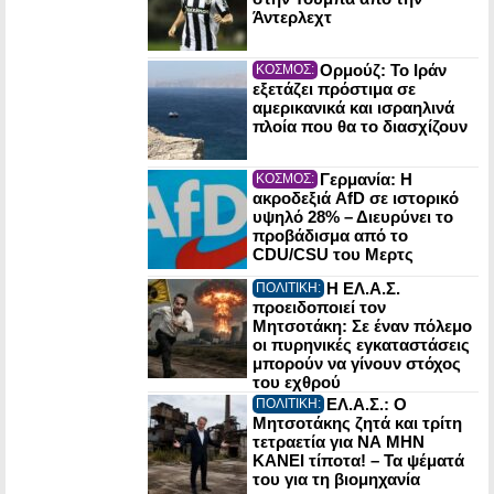
Άντερλεχτ
Ορμούζ: Το Ιράν
ΚΟΣΜΟΣ:
εξετάζει πρόστιμα σε
αμερικανικά και ισραηλινά
πλοία που θα το διασχίζουν
Γερμανία: Η
ΚΟΣΜΟΣ:
ακροδεξιά AfD σε ιστορικό
υψηλό 28% – Διευρύνει το
προβάδισμα από το
CDU/CSU του Μερτς
Η ΕΛ.Α.Σ.
ΠΟΛΙΤΙΚΗ:
προειδοποιεί τον
Μητσοτάκη: Σε έναν πόλεμο
οι πυρηνικές εγκαταστάσεις
μπορούν να γίνουν στόχος
του εχθρού
ΕΛ.Α.Σ.: Ο
ΠΟΛΙΤΙΚΗ:
Μητσοτάκης ζητά και τρίτη
τετραετία για ΝΑ ΜΗΝ
ΚΑΝΕΙ τίποτα! – Τα ψέματά
του για τη βιομηχανία