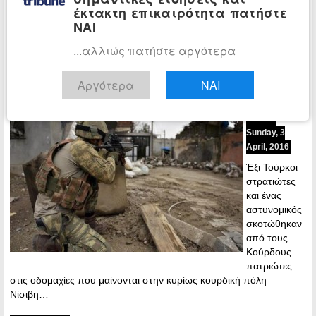
έκτακτη επικαιρότητα πατήστε
τραυματίστηκαν σε τρεις ξεχωριστές επιθέσεις του Εργατικού
ΝΑΙ
Κόμματος Κουρδιστάν (PKK)…
...αλλιώς πατήστε αργότερα
Περισσότερα »
Οι Κούρδοι τίναξαν στον αέρα 7
ΚΟΣΜΟΣ
Αργότερα
ΝΑΙ
Τούρκους στρατιώτες στη Νίσιβη
15:15 -
Sunday, 3
April, 2016
Έξι Τούρκοι
στρατιώτες
και ένας
αστυνομικός
σκοτώθηκαν
από τους
Κούρδους
πατριώτες
στις οδομαχίες που μαίνονται στην κυρίως κουρδική πόλη
Νίσιβη…