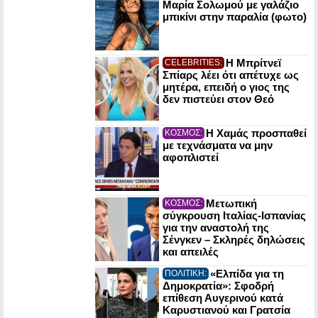
Μαρία Σολωμού με γαλάζιο
μπικίνι στην παραλία (φωτο)
Η Μπρίτνεϊ
CELEBRITIES:
Σπίαρς λέει ότι απέτυχε ως
μητέρα, επειδή ο γιος της
δεν πιστεύει στον Θεό
Η Χαμάς προσπαθεί
ΚΟΣΜΟΣ:
με τεχνάσματα να μην
αφοπλιστεί
Μετωπική
ΚΟΣΜΟΣ:
σύγκρουση Ιταλίας-Ισπανίας
για την αναστολή της
Σένγκεν – Σκληρές δηλώσεις
και απειλές
«Ελπίδα για τη
ΠΟΛΙΤΙΚΗ:
Δημοκρατία»: Σφοδρή
επίθεση Αυγερινού κατά
Καρυστιανού και Γρατσία