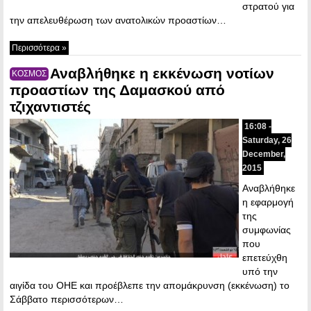
στρατού για
την απελευθέρωση των ανατολικών προαστίων…
Περισσότερα »
Αναβλήθηκε η εκκένωση νοτίων
ΚΟΣΜΟΣ
προαστίων της Δαμασκού από
τζιχαντιστές
16:08 -
Saturday, 26
December,
2015
Αναβλήθηκε
η εφαρμογή
της
συμφωνίας
που
επετεύχθη
υπό την
αιγίδα του ΟΗΕ και προέβλεπε την απομάκρυνση (εκκένωση) το
Σάββατο περισσότερων…