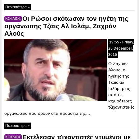
Περισσότερα »
Οι Ρώσοι σκότωσαν τον ηγέτη της
ΚΟΣΜΟΣ
οργάνωσης Τζάις Αλ Ισλάμ, Ζαχράν
Αλούς
19:55 - Friday,
25 December,
2015
Ο Ζαχράν
Αλούς, ο
ηγέτης της
Τζάις αλ
Ισλάμ, μιας
από τις
ισχυρότερες
τζιχαντιστικές
οργανώσεις που δρουν στα προάστια της…
Περισσότερα »
Εκτέλεσαν τζιχαντιστές ντυμένοι με
ΚΟΣΜΟΣ