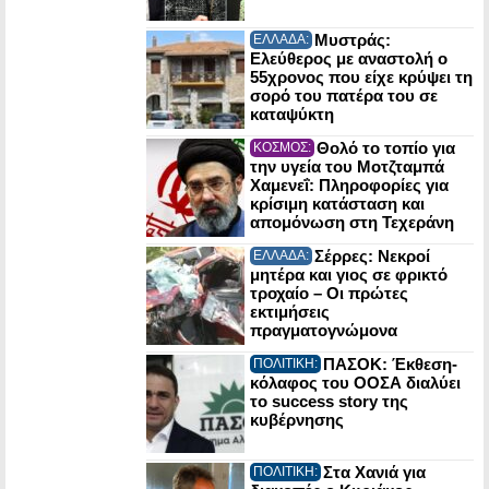
Μυστράς:
ΕΛΛΑΔΑ:
Ελεύθερος με αναστολή ο
55χρονος που είχε κρύψει τη
σορό του πατέρα του σε
καταψύκτη
Θολό το τοπίο για
ΚΟΣΜΟΣ:
την υγεία του Μοτζταμπά
Χαμενεΐ: Πληροφορίες για
κρίσιμη κατάσταση και
απομόνωση στη Τεχεράνη
Σέρρες: Νεκροί
ΕΛΛΑΔΑ:
μητέρα και γιος σε φρικτό
τροχαίο – Οι πρώτες
εκτιμήσεις
πραγματογνώμονα
ΠΑΣΟΚ: Έκθεση-
ΠΟΛΙΤΙΚΗ:
κόλαφος του ΟΟΣΑ διαλύει
το success story της
κυβέρνησης
Στα Χανιά για
ΠΟΛΙΤΙΚΗ: