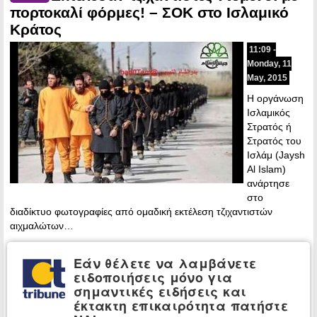
πορτοκαλί φόρμες! – ΣΟΚ στο Ισλαμικό
Κράτος
11:09 -
Monday, 11
May, 2015
Η οργάνωση
Ισλαμικός
Στρατός ή
Στρατός του
Ισλάμ (Jaysh
Al Islam)
ανάρτησε
στο
διαδίκτυο φωτογραφίες από ομαδική εκτέλεση τζιχαντιστών
αιχμαλώτων…
Περισσότερα »
Εάν θέλετε να λαμβάνετε
ειδοποιήσεις μόνο για
σημαντικές ειδήσεις και
ΤΕΛΕΥΤΑΙΕΣ ΕΙΔΗΣΕΙΣ
έκτακτη επικαιρότητα πατήστε
Βουλγαρία:
ΚΟΣΜΟΣ: