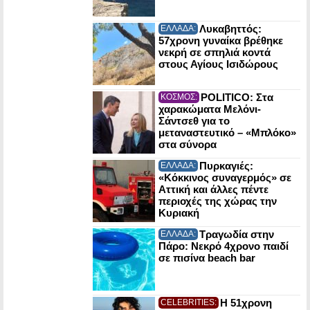
Λυκαβηττός:
ΕΛΛΑΔΑ:
57χρονη γυναίκα βρέθηκε
νεκρή σε σπηλιά κοντά
στους Αγίους Ισιδώρους
POLITICO: Στα
ΚΟΣΜΟΣ:
χαρακώματα Μελόνι-
Σάντσεθ για το
μεταναστευτικό – «Μπλόκο»
στα σύνορα
Πυρκαγιές:
ΕΛΛΑΔΑ:
«Κόκκινος συναγερμός» σε
Αττική και άλλες πέντε
περιοχές της χώρας την
Κυριακή
Τραγωδία στην
ΕΛΛΑΔΑ:
Πάρο: Νεκρό 4χρονο παιδί
σε πισίνα beach bar
Η 51χρονη
CELEBRITIES: