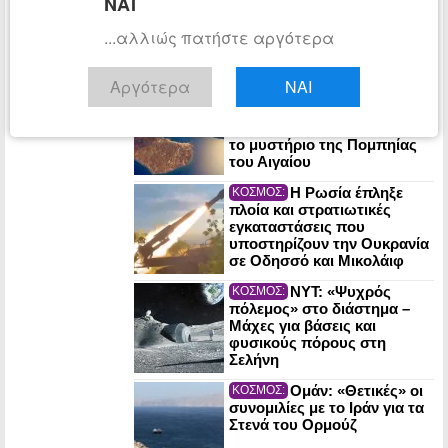
ΝΑΙ
Ουκρανικό drone εξερράγη
κοντά σε αγωγό φυσικού
...αλλιώς πατήστε αργότερα
αερίου
Αργότερα
ΝΑΙ
Ηφαίστειο
ΠΕΡΙΒΑΛΛΟΝ:
Σαντορίνης: Ο νεκρός
έφηβος του τσουνάμι λύνει
το μυστήριο της Πομπηίας
του Αιγαίου
Η Ρωσία έπληξε
ΚΟΣΜΟΣ:
πλοία και στρατιωτικές
εγκαταστάσεις που
υποστηρίζουν την Ουκρανία
σε Οδησσό και Μικολάιφ
NYT: «Ψυχρός
ΚΟΣΜΟΣ:
πόλεμος» στο διάστημα –
Μάχες για βάσεις και
φυσικούς πόρους στη
Σελήνη
Ομάν: «Θετικές» οι
ΚΟΣΜΟΣ:
συνομιλίες με το Ιράν για τα
Στενά του Ορμούζ