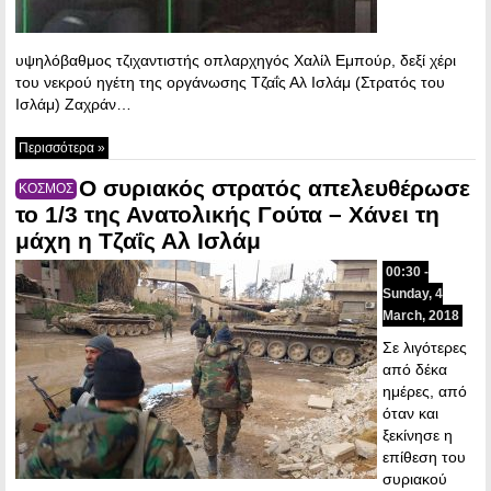
υψηλόβαθμος τζιχαντιστής οπλαρχηγός Χαλίλ Εμπούρ, δεξί χέρι
του νεκρού ηγέτη της οργάνωσης Τζαΐς Αλ Ισλάμ (Στρατός του
Ισλάμ) Ζαχράν…
Περισσότερα »
Ο συριακός στρατός απελευθέρωσε
ΚΟΣΜΟΣ
το 1/3 της Ανατολικής Γούτα – Χάνει τη
μάχη η Τζαΐς Αλ Ισλάμ
00:30 -
Sunday, 4
March, 2018
Σε λιγότερες
από δέκα
ημέρες, από
όταν και
ξεκίνησε η
επίθεση του
συριακού