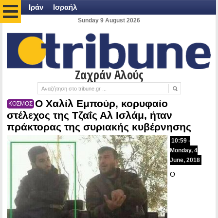
Ιράν
Ισραήλ
Sunday 9 August 2026
Ζαχράν Αλούς
Ο Χαλίλ Εμπούρ, κορυφαίο
ΚΟΣΜΟΣ
στέλεχος της Τζαΐς Αλ Ισλάμ, ήταν
πράκτορας της συριακής κυβέρνησης
10:59 -
Monday, 4
June, 2018
Ο