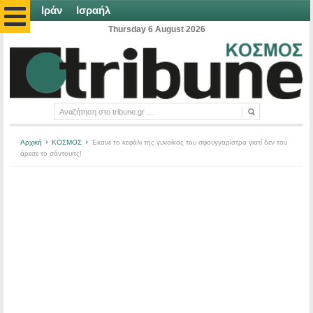
Ιράν
Ισραήλ
Thursday 6 August 2026
Αρχική
ΚΟΣΜΟΣ
Έκανε το κεφάλι της γυναίκας του σφουγγαρίστρα γιατί δεν του
άρεσε το σάντουιτς!