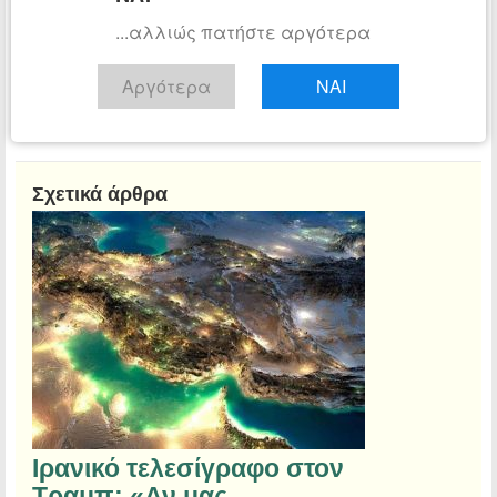
...αλλιώς πατήστε αργότερα
Αίθουσα Σύνταξης
Τμήμα ειδήσεων tribune.gr
Αργότερα
ΝΑΙ
Διαβάστε όλα τα άρθρα
Σχετικά άρθρα
Ιρανικό τελεσίγραφο στον
Τραμπ: «Αν μας