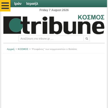
Ιράν
Ισραήλ
Friday 7 August 2026
Αρχική
ΚΟΣΜΟΣ
“Ρουφιάνος” των κομμουνιστών ο Βαλέσα;