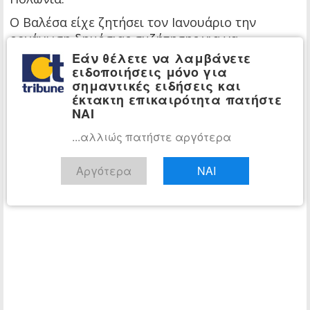
Ο Βαλέσα είχε ζητήσει τον Ιανουάριο την
οργάνωση δημόσιας συζήτησης για να
υπερασπισθεί την υπόληψή του, αλλά το
Εάν θέλετε να λαμβάνετε
ειδοποιήσεις μόνο για
Ινστιτούτο, το οποίο επρόκειτο να την
σημαντικές ειδήσεις και
οργανώσει για τον Μάρτιο την ακύρωσε,
έκτακτη επικαιρότητα πατήστε
ελλείψει συμφωνίας για την πρόταση του Λεχ
ΝΑΙ
Βαλέσα σχετικά με τη μορφή που θα είχε η
...αλλιώς πατήστε αργότερα
εκδήλωση.
Αργότερα
ΝΑΙ