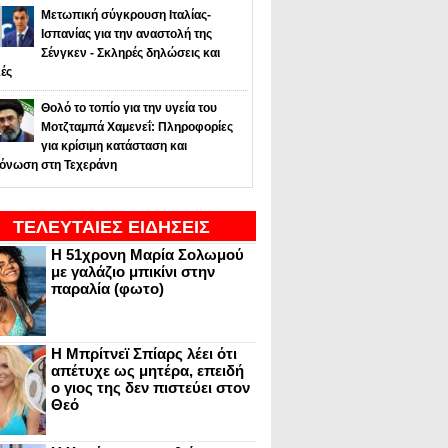
Μετωπική σύγκρουση Ιταλίας-
Ισπανίας για την αναστολή της
Σένγκεν - Σκληρές δηλώσεις και
ές
Θολό το τοπίο για την υγεία του
Μοτζταμπά Χαμενεΐ: Πληροφορίες
για κρίσιμη κατάσταση και
όνωση στη Τεχεράνη
ΤΕΛΕΥΤΑΙΕΣ ΕΙΔΗΣΕΙΣ
Η 51χρονη Μαρία Σολωμού
με γαλάζιο μπικίνι στην
παραλία (φωτο)
Η Μπρίτνεϊ Σπίαρς λέει ότι
απέτυχε ως μητέρα, επειδή
ο γιος της δεν πιστεύει στον
Θεό