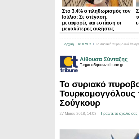
Στο 3,4% ο πληθωρισμός τον
Σ
Ιούλιο: Σε στέγαση,
τ
μεταφορές και εστίαση οι
ε
μεγαλύτερες αυξήσεις
Αρχική
ΚΟΣΜΟΣ
Το συριακό πυροβολικό έπληξε 
Αίθουσα Σύνταξης
Τμήμα ειδήσεων tribune.gr
Το συριακό πυροβο
Τουρκομογγόλους τ
Σούγκουρ
27 Μαΐου 2018
, 14:03
|
Γράψτε το σχόλιο σας