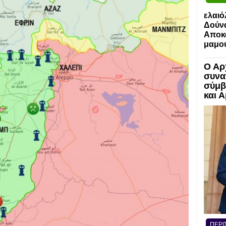
ελαιό
Δούν
Αποκα
μαμο
Ο Αρ
συνα
σύμβ
και 
ΠΕΡΙ