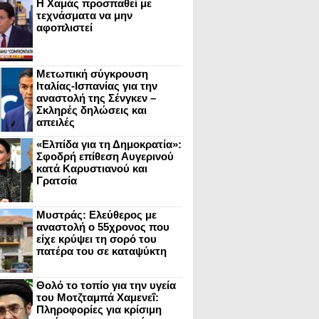
Η Χαμάς προσπαθεί με
τεχνάσματα να μην
αφοπλιστεί
Μετωπική σύγκρουση
Ιταλίας-Ισπανίας για την
αναστολή της Σένγκεν –
Σκληρές δηλώσεις και
απειλές
«Ελπίδα για τη Δημοκρατία»:
Σφοδρή επίθεση Αυγερινού
κατά Καρυστιανού και
Γρατσία
Μυστράς: Ελεύθερος με
αναστολή ο 55χρονος που
είχε κρύψει τη σορό του
πατέρα του σε καταψύκτη
Θολό το τοπίο για την υγεία
του Μοτζταμπά Χαμενεΐ:
Πληροφορίες για κρίσιμη