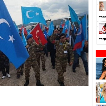
απειλ
απομ