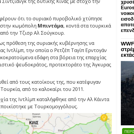
Σιντζιάνγκ της δυτικής Κίνας με στόχο την
χρυσέ
Euros
νοικο
φέρουν ότι το συριακό πυροβολικό χτύπησε
εισοδ
αποτα
α στην κωμόπολη
Μπιντάμα
, κοντά στα τουρκικά
επενδ
 από την Τζισρ Αλ Σούγκουρ.
ως πρόθεση της συριακής κυβέρνησης να
WWF:
στρέ
ας Ιντλίμπ, την οποία ο Ρετζέπ Ταγίπ Ερντογάν
εκτά
υρκοκρατούμενα εδάφη στα βόρεια της επαρχίας
αμιστικό ψευδοκράτος, προτεκτοράτο της Άγκυρας
θεί από τους κατοίκους της, που κατέφυγαν
Τουρκία, από το καλοκαίρι του 2011.
ρχία της Ιντλίμπ καταλήφθηκε από την Αλ Κάιντα
 εποικίστηκε με Τουρκομογγόλους.
ΠΕΡΙ