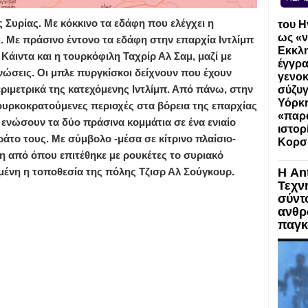
 Συρίας. Με κόκκινο τα εδάφη που ελέγχει η
του Η
ως «ν
ι. Με πράσινο έντονο τα εδάφη στην επαρχία Ιντλίμπ
Εκκλη
 Κάιντα και η τουρκόφιλη Ταχρίρ Αλ Σαμ, μαζί με
έγγρα
νώσεις. Οι μπλε πυργκίσκοι δείχνουν που έχουν
γενοκ
ριμετρικά της κατεχόμενης Ιντλίμπ. Από πάνω, στην
σύζυγ
Υόρκη
ουρκοκρατούμενες περιοχές στα βόρεια της επαρχίας
«παρα
 ενώσουν τα δύο πράσινα κομμάτια σε ένα ενιαίο
ιστορ
άτο τους. Με σύμβολο -μέσα σε κίτρινο πλαίσιο-
Κορσ
ση από όπου επιτέθηκε με ρουκέτες το συριακό
μένη η τοποθεσία της πόλης Τζισρ Αλ Σούγκουρ.
Η An
Τεχν
σύντ
ανθρ
παγκ