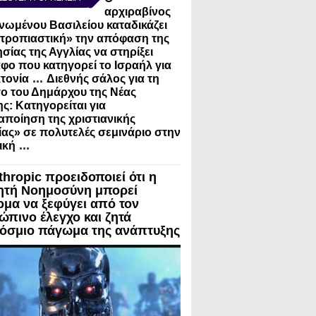
αρχιραβίνος
νωμένου Βασιλείου καταδικάζει
τροπιαστική» την απόφαση της
σίας της Αγγλίας να στηρίξει
φο που κατηγορεί το Ισραήλ για
...
τονία
Διεθνής σάλος για τη
ο του Δημάρχου της Νέας
ς: Κατηγορείται για
ποίηση της χριστιανικής
ίας» σε πολυτελές σεμινάριο στην
...
ική
thropic προειδοποιεί ότι η
ητή Νοημοσύνη μπορεί
ομα να ξεφύγει από τον
ώπινο έλεγχο και ζητά
όσμιο πάγωμα της ανάπτυξης