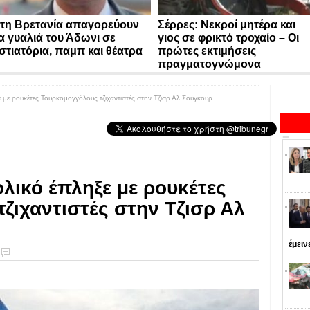
τη Βρετανία απαγορεύουν
Σέρρες: Νεκροί μητέρα και
α γυαλιά του Άδωνι σε
γιος σε φρικτό τροχαίο – Οι
στιατόρια, παμπ και θέατρα
πρώτες εκτιμήσεις
πραγματογνώμονα
με ρουκέτες Τουρκομογγόλους τζιχαντιστές στην Τζισρ Αλ Σούγκουρ
λικό έπληξε με ρουκέτες
ζιχαντιστές στην Τζισρ Αλ
έμειν