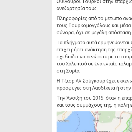
Ουιγούροι Τούρκοι στην επαρχία 
ανεξαρτησία τους.
Πληροφορίες από το μέτωπο ανα
τους Τουρκομογγόλους και μέσ
σύνορα, όχι σε μεγάλη απόσταση
Τα πλήγματα αυτά ερμηνεύονται 
επιχειρήσει ανάκτηση της επαρχί
σχεδιάζει να «ενώσει» με τα το
του Χαλεπιού σε ένα ενιαίο ισλ
στη Συρία.
Η Τζισρ Αλ Σούγκουρ έχει εκκενω
πρόσφυγες στη Λαοδίκεια ή στην 
Την Άνοιξη του 2015, όταν η επα
και τους συμμάχους της, η πόλη