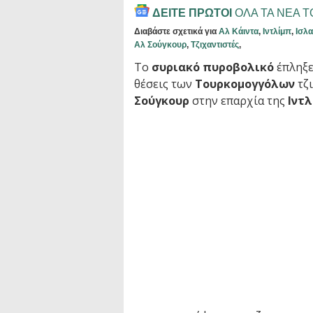
ΔΕΙΤΕ ΠΡΩΤΟΙ
ΟΛΑ ΤΑ ΝΕΑ 
Διαβάστε σχετικά για
Αλ Κάιντα
,
Ιντλίμπ
,
Ισλα
Αλ Σούγκουρ
,
Τζιχαντιστές
,
Το
συριακό πυροβολικό
έπληξε
θέσεις των
Τουρκομογγόλων
τζ
Σούγκουρ
στην επαρχία της
Ιντ