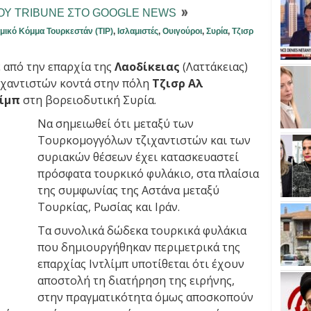
ΤΟΥ TRIBUNE ΣΤΟ GOOGLE NEWS
μικό Κόμμα Τουρκεστάν (TIP)
,
Ισλαμιστές
,
Ουιγούροι
,
Συρία
,
Τζισρ
 από την επαρχία της
Λαοδίκειας
(Λαττάκειας)
ιχαντιστών κοντά στην πόλη
Τζισρ Αλ
λίμπ
στη βορειοδυτική Συρία.
Να σημειωθεί ότι μεταξύ των
Τουρκομογγόλων τζιχαντιστών και των
συριακών θέσεων έχει κατασκευαστεί
πρόσφατα τουρκικό φυλάκιο, στα πλαίσια
της συμφωνίας της Αστάνα μεταξύ
Τουρκίας, Ρωσίας και Ιράν.
Τα συνολικά δώδεκα τουρκικά φυλάκια
που δημιουργήθηκαν περιμετρικά της
επαρχίας Ιντλίμπ υποτίθεται ότι έχουν
αποστολή τη διατήρηση της ειρήνης,
στην πραγματικότητα όμως αποσκοπούν