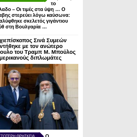
το
...
λαδο – Οι τιμές στα ύψη
Ο
αβης στερεύει λόγω καύσωνα:
λύφθηκε σκελετός γιγάντιου
...
ύθ στη Βουλγαρία
χιεπίσκοπος Σινά Συμεών
ντήθηκε με τον ανώτερο
ουλο του Τραμπ Μ. Μπούλος
Αμερικανούς διπλωμάτες
Ο
ΣΣΟΤΕΡΗ ΘΡΗΣΚΕΙΑ