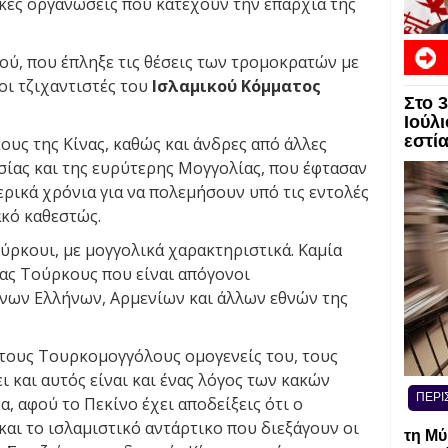
ικές οργανώσεις που κατέχουν την επαρχία της
ύ, που έπληξε τις θέσεις των τρομοκρατών με
οι τζιχαντιστές του
Ισλαμικού Κόμματος
Στο 
Ιούλι
εστί
υς της Κίνας, καθώς και άνδρες από άλλες
σίας και της ευρύτερης Μογγολίας, που έφτασαν
ρικά χρόνια για να πολεμήσουν υπό τις εντολές
ακό καθεστώς.
ούρκουι, με μογγολικά χαρακτηριστικά. Καμία
μας Τούρκους που είναι απόγονοι
νων Ελλήνων, Αρμενίων και άλλων εθνών της
 τους Τουρκομογγόλους ομογενείς του, τους
ι και αυτός είναι και ένας λόγος των κακών
ΠΕΡΙ
, αφού το Πεκίνο έχει αποδείξεις ότι ο
αι το ισλαμιστικό αντάρτικο που διεξάγουν οι
τη Μύ