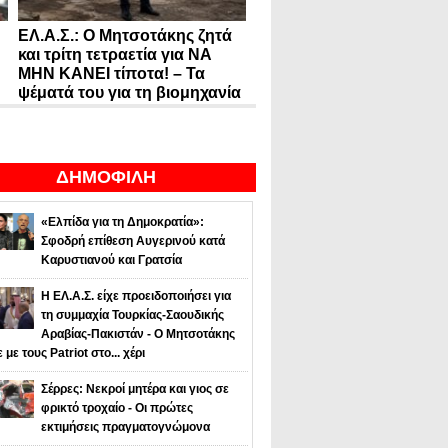
ΕΛ.Α.Σ.: Ο Μητσοτάκης ζητά
και τρίτη τετραετία για ΝΑ
ΜΗΝ ΚΑΝΕΙ τίποτα! – Τα
ψέματά του για τη βιομηχανία
ΔΗΜΟΦΙΛΗ
«Ελπίδα για τη Δημοκρατία»:
Σφοδρή επίθεση Αυγερινού κατά
Καρυστιανού και Γρατσία
Η ΕΛ.Α.Σ. είχε προειδοποιήσει για
τη συμμαχία Τουρκίας-Σαουδικής
Αραβίας-Πακιστάν - Ο Μητσοτάκης
ε με τους Patriot στο... χέρι
Σέρρες: Νεκροί μητέρα και γιος σε
φρικτό τροχαίο - Οι πρώτες
εκτιμήσεις πραγματογνώμονα