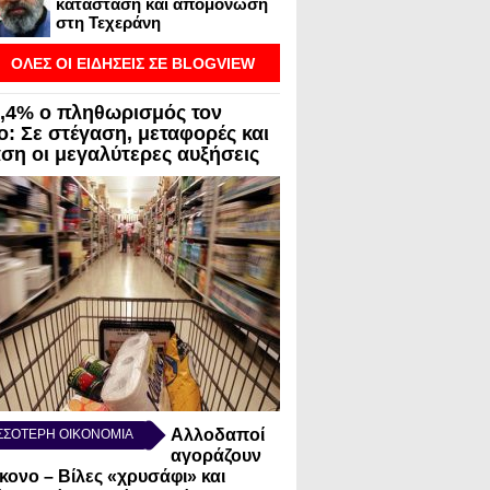
κατάσταση και απομόνωση
στη Τεχεράνη
ΟΛΕΣ ΟΙ ΕΙΔΗΣΕΙΣ ΣΕ BLOGVIEW
3,4% ο πληθωρισμός τον
ο: Σε στέγαση, μεταφορές και
αση οι μεγαλύτερες αυξήσεις
Αλλοδαποί
ΣΣΟΤΕΡΗ ΟΙΚΟΝΟΜΙΑ
αγοράζουν
κονο – Βίλες «χρυσάφι» και