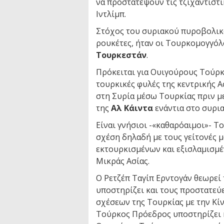
να προστατέψουν τις τζιχαντιστ
Ιντλίμπ.
Στόχος του συριακού πυροβολικο
ρουκέτες, ήταν οι Τουρκομογγόλ
Τουρκεστάν
.
Πρόκειται για Ουιγούρους Τούρκο
τουρκικές φυλές της κεντρικής Α
στη Συρία μέσω Τουρκίας πριν με
της
Αλ Κάιντα
ενάντια στο συρι
Είναι γνήσιοι -«καθαρόαιμοι»- Τ
σχέση δηλαδή με τους γείτονές 
εκτουρκισμένων και εξισλαμισμέ
Μικράς Ασίας.
Ο Ρετζέπ Ταγίπ Ερντογάν θεωρεί
υποστηρίζει και τους προστατεύε
σχέσεων της Τουρκίας με την Κίνα
Τούρκος Πρόεδρος υποστηρίζει κ