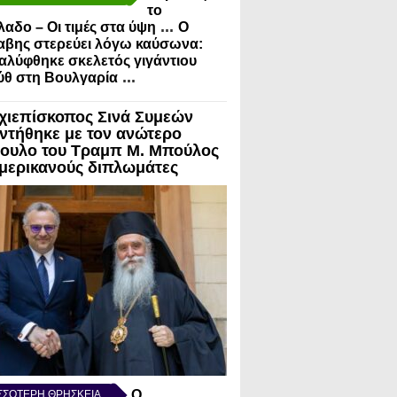
το
...
λαδο – Οι τιμές στα ύψη
Ο
αβης στερεύει λόγω καύσωνα:
λύφθηκε σκελετός γιγάντιου
...
ύθ στη Βουλγαρία
χιεπίσκοπος Σινά Συμεών
ντήθηκε με τον ανώτερο
ουλο του Τραμπ Μ. Μπούλος
Αμερικανούς διπλωμάτες
Ο
ΣΣΟΤΕΡΗ ΘΡΗΣΚΕΙΑ