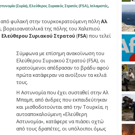
τυνομία (Συρία)
,
Ελεύθερος Συριακός Στρατός (FSA)
,
Ισλαμιστές
,
 από φυλακή στην τουρκοκρατούμενη πόλη
Αλ
α
, βορειοανατολικά της πόλης του Χαλεπιού.
ύ
Ελεύθερου Συριακού Στρατού
(
FSA
) που τελεί
Σύμφωνα με επίσημη ανακοίνωση του
Ελεύθερου Συριακού Στρατού (FSA), οι
κρατούμενοι απέδρασαν το βράδυ αφού
πρώτα κατάφεραν να ανοίξουν τα κελιά
τους.
Η Αστυνομία που έχει συσταθεί στην Αλ
Μπαμπ, από άνδρες που εκπαιδεύτηκαν
και μισθοδοτούνται από την Τουρκία, η
αυτοαποκαλούμενη «Ελεύθερη
Αστυνομία», κατάφερε να πιάσει οχτώ
από τους δραπέτες, οι υπόλοιποι όμως