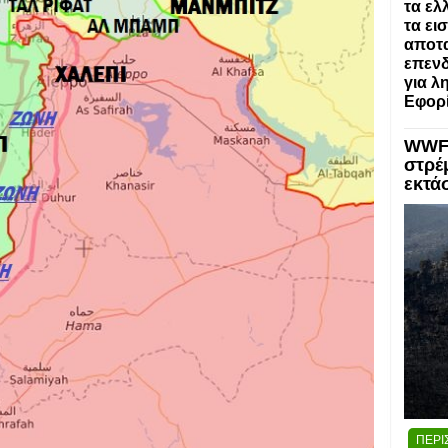
τα ελ
τα ει
αποτα
επενδ
για λ
Εφορί
WWF:
στρέ
εκτά
ΠΕΡΙ