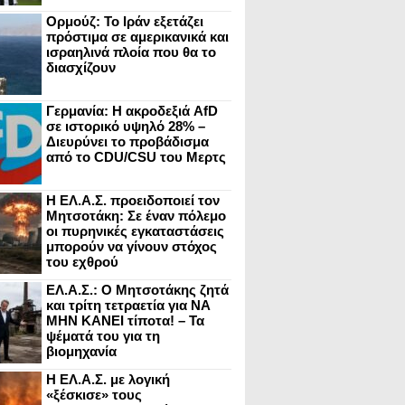
Ορμούζ: Το Ιράν εξετάζει
πρόστιμα σε αμερικανικά και
ισραηλινά πλοία που θα το
διασχίζουν
Γερμανία: Η ακροδεξιά AfD
σε ιστορικό υψηλό 28% –
Διευρύνει το προβάδισμα
από το CDU/CSU του Μερτς
Η ΕΛ.Α.Σ. προειδοποιεί τον
Μητσοτάκη: Σε έναν πόλεμο
οι πυρηνικές εγκαταστάσεις
μπορούν να γίνουν στόχος
του εχθρού
ΕΛ.Α.Σ.: Ο Μητσοτάκης ζητά
και τρίτη τετραετία για ΝΑ
ΜΗΝ ΚΑΝΕΙ τίποτα! – Τα
ψέματά του για τη
βιομηχανία
Η ΕΛ.Α.Σ. με λογική
«ξέσκισε» τους