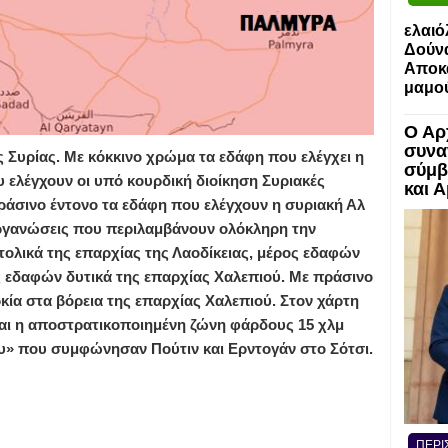
ελαιό
Δούν
Αποκα
μαμο
Ο Αρ
συνα
ς Συρίας. Με κόκκινο χρώμα τα εδάφη που ελέγχει η
σύμβ
υ ελέγχουν οι υπό κουρδική διοίκηση Συριακές
και 
ράσινο έντονο τα εδάφη που ελέγχουν η συριακή Αλ
οργανώσεις που περιλαμβάνουν ολόκληρη την
τολικά της επαρχίας της Λαοδίκειας, μέρος εδαφών
ς εδαφών δυτικά της επαρχίας Χαλεπιού. Με πράσινο
κία στα βόρεια της επαρχίας Χαλεπιού. Στον χάρτη
και η αποστρατικοποιημένη ζώνη φάρδους 15 χλμ
ου» που συμφώνησαν Πούτιν και Ερντογάν στο Σότσι.
ΠΕΡΙ