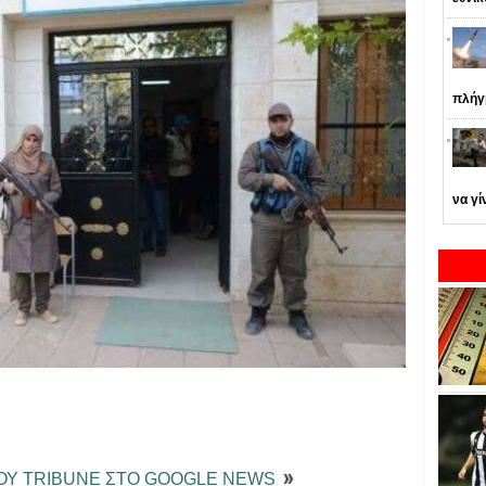
πλήγ
να γί
ΤΟΥ TRIBUNE ΣΤΟ GOOGLE NEWS