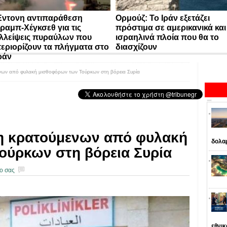
ντονη αντιπαράθεση
Ορμούζ: Το Ιράν εξετάζει
ραμπ-Χέγκσεθ για τις
πρόστιμα σε αμερικανικά και
λλείψεις πυραύλων που
ισραηλινά πλοία που θα το
εριορίζουν τα πλήγματα στο
διασχίζουν
ράν
ων από φυλακή μισθοφόρων των Τούρκων στη βόρεια Συρία
η κρατούμενων από φυλακή
δολα
ούρκων στη βόρεια Συρία
ο σας
εθνι