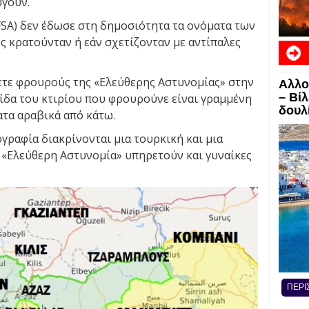
ύγουν.
FSA) δεν έδωσε στη δημοσιότητα τα ονόματα των
ς κρατούνταν ή εάν σχετίζονταν με αντίπαλες
ετε φρουρούς της «Ελεύθερης Αστυνομίας» στην
Αλλο
ΕΙΔΗ
– Βί
ίδα του κτιρίου που φρουρούνε είναι γραμμένη
δουλί
ατα αραβικά από κάτω.
γραφία διακρίνονται μια τουρκική και μια
 «Ελεύθερη Αστυνομία» υπηρετούν και γυναίκες
ΠΕΡΙ