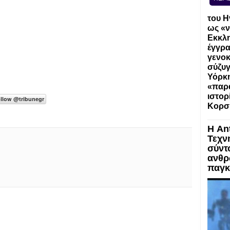
του Η
ως «ν
Εκκλη
έγγρα
γενοκ
σύζυγ
Υόρκη
«παρα
ιστορ
Κορσ
Η An
Τεχν
σύντ
ανθρ
παγκ