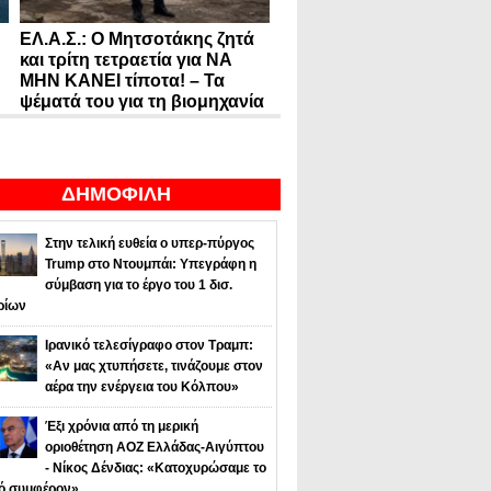
ΕΛ.Α.Σ.: Ο Μητσοτάκης ζητά
και τρίτη τετραετία για ΝΑ
ΜΗΝ ΚΑΝΕΙ τίποτα! – Τα
ψέματά του για τη βιομηχανία
ΔΗΜΟΦΙΛΗ
Στην τελική ευθεία ο υπερ-πύργος
Trump στο Ντουμπάι: Υπεγράφη η
σύμβαση για το έργο του 1 δισ.
ρίων
Ιρανικό τελεσίγραφο στον Τραμπ:
«Αν μας χτυπήσετε, τινάζουμε στον
αέρα την ενέργεια του Κόλπου»
Έξι χρόνια από τη μερική
οριοθέτηση ΑΟΖ Ελλάδας-Αιγύπτου
- Νίκος Δένδιας: «Κατοχυρώσαμε το
κό συμφέρον»