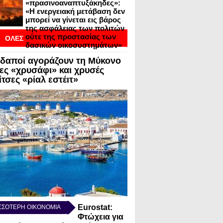
«πρασινοαναπτυξάκηδες»:
«Η ενεργειακή μετάβαση δεν
μπορεί να γίνεται εις βάρος
της ασφάλειας των πολιτών
ούτε της προστασίας των
ΟΛΕΣ
δασικών οικοσυστημάτων»
ΟΙ
δαποί αγοράζουν τη Μύκονο
ΣΕΙΣ ΣΕ BLOGVIEW
λες «χρυσάφι» και χρυσές
τσες «ρίαλ εστέιτ»
Eurostat:
ΣΣΟΤΕΡΗ ΟΙΚΟΝΟΜΙΑ
Φτώχεια για