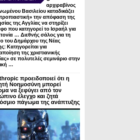
αρχιραβίνος
νωμένου Βασιλείου καταδικάζει
τροπιαστική» την απόφαση της
σίας της Αγγλίας να στηρίξει
φο που κατηγορεί το Ισραήλ για
...
τονία
Διεθνής σάλος για τη
ο του Δημάρχου της Νέας
ς: Κατηγορείται για
ποίηση της χριστιανικής
ίας» σε πολυτελές σεμινάριο στην
...
ική
thropic προειδοποιεί ότι η
ητή Νοημοσύνη μπορεί
ομα να ξεφύγει από τον
ώπινο έλεγχο και ζητά
όσμιο πάγωμα της ανάπτυξης