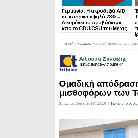
Γερμανία: Η ακροδεξιά AfD
Έ
σε ιστορικό υψηλό 28% –
Τ
Διευρύνει το προβάδισμα
ε
από το CDU/CSU του Μερτς
π
Ι
Αρχική
ΚΟΣΜΟΣ
Ομαδική απόδραση κρατούμεν
Αίθουσα Σύνταξης
Τμήμα ειδήσεων tribune.gr
Ομαδική απόδρασ
μισθοφόρων των Τ
29 Σεπτεμβρίου 2018
, 20:19
|
Γράψτε το σχόλι