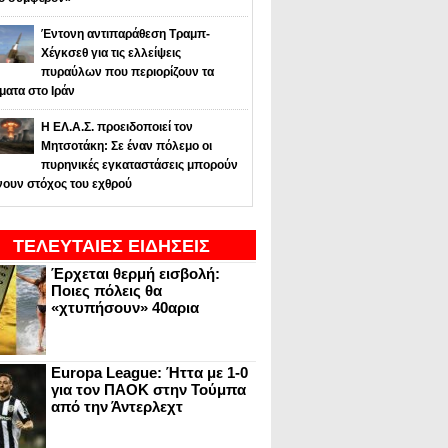
Έντονη αντιπαράθεση Τραμπ-
Χέγκσεθ για τις ελλείψεις
πυραύλων που περιορίζουν τα
ματα στο Ιράν
Η ΕΛ.Α.Σ. προειδοποιεί τον
Μητσοτάκη: Σε έναν πόλεμο οι
πυρηνικές εγκαταστάσεις μπορούν
νουν στόχος του εχθρού
ΤΕΛΕΥΤΑΙΕΣ ΕΙΔΗΣΕΙΣ
Έρχεται θερμή εισβολή:
Ποιες πόλεις θα
«χτυπήσουν» 40αρια
Europa League: Ήττα με 1-0
για τον ΠΑΟΚ στην Τούμπα
από την Άντερλεχτ