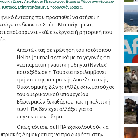
ονομική Ζώνη
,
Αποθέματα Πετρελαίου
,
Εταιρεία Υδρογονανθράκων
)
,
Κύπρος
,
Στέιτ Ντιπάρτμεντ
,
Υδρογονάνθρακες
,
κηνικό έντασης που προσπαθεί να στήσει η
εσόγειο έδωσε το
Στέιτ Ντιπάρτμεντ
,
τι αποθαρρύνει «κάθε ενέργεια ή ρητορική που
ή».
Απαντώντας σε ερώτηση του ιστότοπου
Hellas Journal σχετικά με το γεγονός ότι
νέα παράτυπη ναυτική οδηγία (Navtex)
που εξέδωσε η Τουρκία περιλαμβάνει
τμήματα της κυπριακής Αποκλειστικής
Οικονομικής Ζώνης (ΑΟΖ), αξιωματούχος
του αμερικανικού υπουργείου
Εξωτερικών ξεκαθάρισε πως η πολιτική
των ΗΠΑ δεν έχει αλλάξει για το
συγκεκριμένο θέμα.
Όπως τόνισε, οι ΗΠΑ εξακολουθούν να
Κυπριακής Δημοκρατίας να προχωρήσει στην