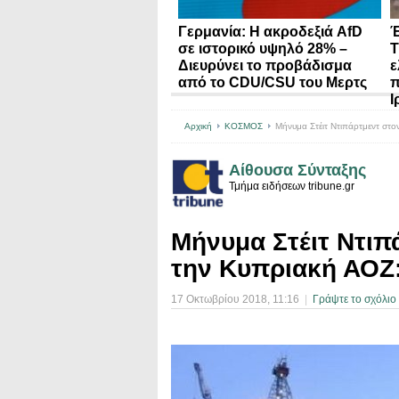
Γερμανία: Η ακροδεξιά AfD
Έ
σε ιστορικό υψηλό 28% –
Τ
Διευρύνει το προβάδισμα
ε
από το CDU/CSU του Μερτς
π
Ι
Αρχική
ΚΟΣΜΟΣ
Μήνυμα Στέιτ Ντιπάρτμεντ στο
Αίθουσα Σύνταξης
Τμήμα ειδήσεων tribune.gr
Μήνυμα Στέιτ Ντιπ
την Κυπριακή ΑΟΖ
17 Οκτωβρίου 2018
, 11:16
|
Γράψτε το σχόλιο