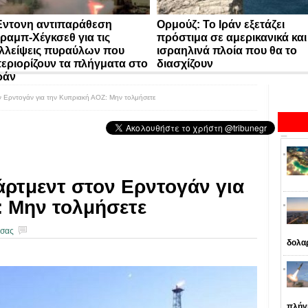
ντονη αντιπαράθεση
Ορμούζ: Το Ιράν εξετάζει
ραμπ-Χέγκσεθ για τις
πρόστιμα σε αμερικανικά και
λλείψεις πυραύλων που
ισραηλινά πλοία που θα το
εριορίζουν τα πλήγματα στο
διασχίζουν
ράν
ν Ερντογάν για την Κυπριακή ΑΟΖ: Μην τολμήσετε
άρτμεντ στον Ερντογάν για
: Μην τολμήσετε
 σας
δολα
πλήγ