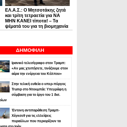
ΕΛ.Α.Σ.: Ο Μητσοτάκης ζητά
και τρίτη τετραετία για ΝΑ
ΜΗΝ ΚΑΝΕΙ τίποτα! – Τα
ψέματά του για τη βιομηχανία
ΔΗΜΟΦΙΛΗ
Ιρανικό τελεσίγραφο στον Τραμπ:
«Αν μας χτυπήσετε, τινάζουμε στον
αέρα την ενέργεια του Κόλπου»
Στην τελική ευθεία ο υπερ-πύργος
Trump στο Ντουμπάι: Υπεγράφη η
σύμβαση για το έργο του 1 δισ.
ρίων
Έντονη αντιπαράθεση Τραμπ-
Χέγκσεθ για τις ελλείψεις
πυραύλων που περιορίζουν τα
ματα στο Ιράν