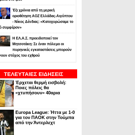
Έξι χρόνια από τη μερική
οριοθέτηση ΑΟΖ Ελλάδας-Αιγύπτου
- Νίκος Δένδιας: «Κατοχυρώσαμε το
κό συμφέρον»
Η ΕΛ.Α.Σ. προειδοποιεί τον
Μητσοτάκη: Σε έναν πόλεμο οι
πυρηνικές εγκαταστάσεις μπορούν
νουν στόχος του εχθρού
ΤΕΛΕΥΤΑΙΕΣ ΕΙΔΗΣΕΙΣ
Έρχεται θερμή εισβολή:
Ποιες πόλεις θα
«χτυπήσουν» 40αρια
Europa League: Ήττα με 1-0
για τον ΠΑΟΚ στην Τούμπα
από την Άντερλεχτ