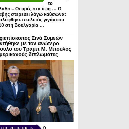
το
...
λαδο – Οι τιμές στα ύψη
Ο
αβης στερεύει λόγω καύσωνα:
λύφθηκε σκελετός γιγάντιου
...
ύθ στη Βουλγαρία
χιεπίσκοπος Σινά Συμεών
ντήθηκε με τον ανώτερο
ουλο του Τραμπ Μ. Μπούλος
Αμερικανούς διπλωμάτες
Ο
ΣΣΟΤΕΡΗ ΘΡΗΣΚΕΙΑ