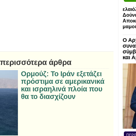
ελαιό
Δούν
Αποκα
μαμο
Ο Αρ
συνα
σύμβ
και 
 περισσότερα άρθρα
Ορμούζ: Το Ιράν εξετάζει
πρόστιμα σε αμερικανικά
και ισραηλινά πλοία που
θα το διασχίζουν
ΠΕΡΙ