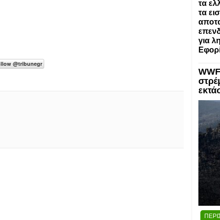
τα ελ
τα ει
αποτα
επενδ
για λ
Εφορί
WWF:
στρέ
εκτά
ΠΕΡΙ