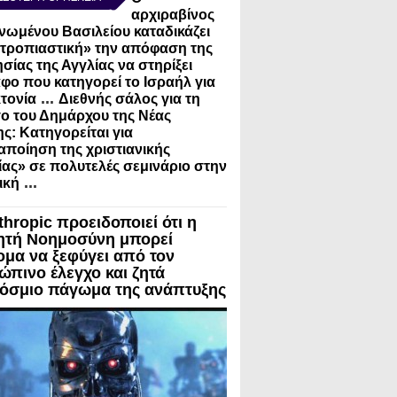
αρχιραβίνος
νωμένου Βασιλείου καταδικάζει
τροπιαστική» την απόφαση της
σίας της Αγγλίας να στηρίξει
φο που κατηγορεί το Ισραήλ για
...
τονία
Διεθνής σάλος για τη
ο του Δημάρχου της Νέας
ς: Κατηγορείται για
ποίηση της χριστιανικής
ίας» σε πολυτελές σεμινάριο στην
...
ική
thropic προειδοποιεί ότι η
ητή Νοημοσύνη μπορεί
ομα να ξεφύγει από τον
ώπινο έλεγχο και ζητά
όσμιο πάγωμα της ανάπτυξης