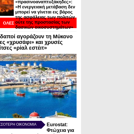
«πρασινοαναπτυξάκηδες»:
«Η ενεργειακή μετάβαση δεν
μπορεί να γίνεται εις βάρος
της ασφάλειας των πολιτών
ούτε της προστασίας των
ΟΛΕΣ
δασικών οικοσυστημάτων»
ΟΙ
δαποί αγοράζουν τη Μύκονο
ΣΕΙΣ ΣΕ BLOGVIEW
λες «χρυσάφι» και χρυσές
τσες «ρίαλ εστέιτ»
Eurostat:
ΣΣΟΤΕΡΗ ΟΙΚΟΝΟΜΙΑ
Φτώχεια για