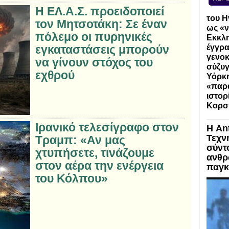
Η ΕΛ.Α.Σ. προειδοποιεί
του Η
τον Μητσοτάκη: Σε έναν
ως «ν
πόλεμο οι πυρηνικές
Εκκλη
εγκαταστάσεις μπορούν
έγγρα
γενοκ
να γίνουν στόχος του
σύζυγ
εχθρού
Υόρκη
«παρα
ιστορ
Κορσ
Ιρανικό τελεσίγραφο στον
Η An
Τεχν
Τραμπ: «Αν μας
σύντ
χτυπήσετε, τινάζουμε
ανθρ
στον αέρα την ενέργεια
παγκ
του Κόλπου»