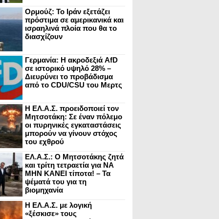
Ορμούζ: Το Ιράν εξετάζει
πρόστιμα σε αμερικανικά και
ισραηλινά πλοία που θα το
διασχίζουν
Γερμανία: Η ακροδεξιά AfD
σε ιστορικό υψηλό 28% –
Διευρύνει το προβάδισμα
από το CDU/CSU του Μερτς
Η ΕΛ.Α.Σ. προειδοποιεί τον
Μητσοτάκη: Σε έναν πόλεμο
οι πυρηνικές εγκαταστάσεις
μπορούν να γίνουν στόχος
του εχθρού
ΕΛ.Α.Σ.: Ο Μητσοτάκης ζητά
και τρίτη τετραετία για ΝΑ
ΜΗΝ ΚΑΝΕΙ τίποτα! – Τα
ψέματά του για τη
βιομηχανία
Η ΕΛ.Α.Σ. με λογική
«ξέσκισε» τους