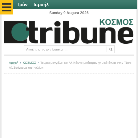
Ιράν
Ισραήλ
Sunday 9 August 2026
Αρχική
ΚΟΣΜΟΣ
Τουρκομογγόλοι και Αλ Κάιντα μετέφεραν χημικά όπλα στην Τζισρ
Αλ Σούγκουρ της Ιντλίμπ