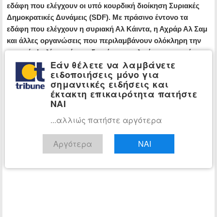
εδάφη που ελέγχουν οι υπό κουρδική διοίκηση Συριακές
Δημοκρατικές Δυνάμεις (SDF). Με πράσινο έντονο τα
εδάφη που ελέγχουν η συριακή Αλ Κάιντα, η Αχράρ Αλ Σαμ
και άλλες οργανώσεις που περιλαμβάνουν ολόκληρη την
επαρχία Ιντλίμπ, μέρος εδαφών ανατολικά της επαρχίας
Εάν θέλετε να λαμβάνετε
της Λαοδίκειας, μέρος εδαφών βόρεια της επαρχίας Χάμα
ειδοποιήσεις μόνο για
και μέρος εδαφών δυτικά της επαρχίας Χαλεπιού. Με
σημαντικές ειδήσεις και
πράσινο αχνό τα εδάφη που κατέλαβε η Τουρκία στα
έκτακτη επικαιρότητα πατήστε
βόρεια της επαρχίας Χαλεπιού. Στον χάρτη σημειωμένη
ΝΑΙ
φαίνεται με αχνά όρια και η αποστρατικοποιημένη ζώνη
...αλλιώς πατήστε αργότερα
φάρδους 15 χλμ περιμετρικά του ισλαμικού «εμιράτου»
που συμφώνησαν Πούτιν και Ερντογάν στο Σότσι.
Αργότερα
ΝΑΙ