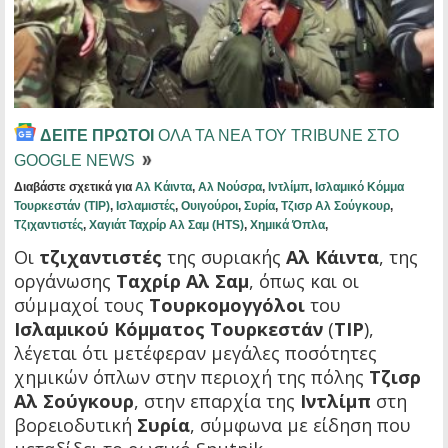
ΔΕΙΤΕ ΠΡΩΤΟΙ
ΟΛΑ ΤΑ ΝΕΑ ΤΟΥ TRIBUNE ΣΤΟ
GOOGLE NEWS
Διαβάστε σχετικά για
Αλ Κάιντα
,
Αλ Νούσρα
,
Ιντλίμπ
,
Ισλαμικό Κόμμα
Τουρκεστάν (TIP)
,
Ισλαμιστές
,
Ουιγούροι
,
Συρία
,
Τζισρ Αλ Σούγκουρ
,
Τζιχαντιστές
,
Χαγιάτ Ταχρίρ Αλ Σαμ (HTS)
,
Χημικά Όπλα
,
Οι
τζιχαντιστές
της συριακής
Αλ Κάιντα
, της
οργάνωσης
Ταχρίρ Αλ Σαμ
, όπως και οι
σύμμαχοί τους
Τουρκομογγόλοι
του
Ισλαμικού Κόμματος Τουρκεστάν
(
TIP
),
λέγεται ότι μετέφεραν μεγάλες ποσότητες
χημικών όπλων στην περιοχή της πόλης
Τζισρ
Αλ Σούγκουρ
, στην επαρχία της
Ιντλίμπ
στη
βορειοδυτική
Συρία
, σύμφωνα με είδηση που