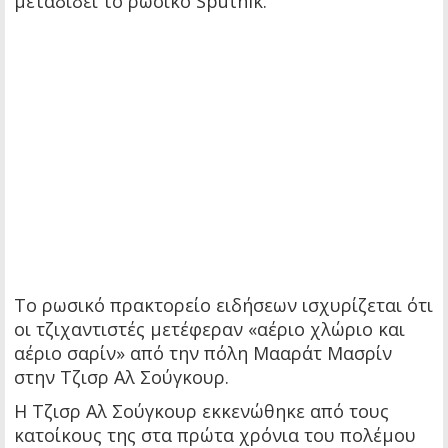
μεταδίδει το ρωσικό Sputnik.
Το ρωσικό πρακτορείο ειδήσεων ισχυρίζεται ότι
οι τζιχαντιστές μετέφεραν «αέριο χλώριο και
αέριο σαρίν» από την πόλη Μααράτ Μασρίν
στην Τζισρ Αλ Σούγκουρ.
Η Τζισρ Αλ Σούγκουρ εκκενώθηκε από τους
κατοίκους της στα πρώτα χρόνια του πολέμου