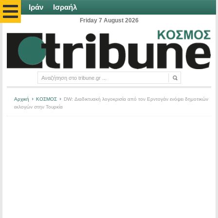
Ιράν
Ισραήλ
Friday 7 August 2026
Αρχική
ΚΟΣΜΟΣ
DW: Διαδικτυακή λογοκρισία από τον Ερντογάν ενόψει δημοτικών
εκλογών στην Τουρκία