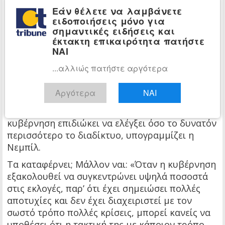
με πολιτικούς του AKP. Αναρτήσεις αναφορικά
Εάν θέλετε να λαμβάνετε
με τη διαφθορά, τις αστοχίες ή τον νεποτισμό
ειδοποιήσεις μόνο για
στην κυβέρνηση μπλοκάρονται με συνοπτικές
σημαντικές ειδήσεις και
έκτακτη επικαιρότητα πατήστε
διαδικασίες.
ΝΑΙ
Ανεπιθύμητες είναι βέβαια και οι κριτικές
...αλλιώς πατήστε αργότερα
αναφορές ενόψει των σημαντικών δημοτικών
εκλογών. Οι υποψήφιοι του κυβερνητικού
Αργότερα
ΝΑΙ
συνασπισμού πρέπει να προστατευθούν.
Με το μπλοκάρισμα των 16 υπηρεσιών VPN η
κυβέρνηση επιδιώκει να ελέγξει όσο το δυνατόν
περισσότερο το διαδίκτυο, υπογραμμίζει η
Νεμπίλ.
Τα καταφέρνει; Μάλλον ναι: «Όταν η κυβέρνηση
εξακολουθεί να συγκεντρώνει υψηλά ποσοστά
στις εκλογές, παρ’ ότι έχει σημειώσει πολλές
αποτυχίες και δεν έχει διαχειριστεί με τον
σωστό τρόπο πολλές κρίσεις, μπορεί κανείς να
υποθέσει ότι η τακτική της με κάποιον τρόπο