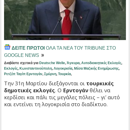
ΔΕΙΤΕ ΠΡΩΤΟΙ
ΟΛΑ ΤΑ ΝΕΑ ΤΟΥ TRIBUNE ΣΤΟ
GOOGLE NEWS
Διαβάστε σχετικά για
Deutsche Welle
,
Άγκυρα
,
Αυτοδιοικητικές Εκλογές
,
Εκλογές
,
Κωνσταντινούπολη
,
Λογοκρισία
,
Μέσα Μαζικής Ενημέρωσης
,
Ρετζέπ Ταγίπ Ερντογάν
,
Σμύρνη
,
Τουρκία
,
Την 31η Μαρτίου διεξάγονται οι
τουρκικές
δημοτικές εκλογές
. Ο
Ερντογάν
θέλει να
κερδίσει και πάλι τις μεγάλες πόλεις – γι’ αυτό
και εντείνει τη λογοκρισία στο διαδίκτυο.