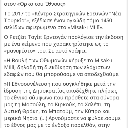
στον «Όρκο του Έθνους».
Το 2017 το «Κέντρο Στρατηγικών Ερευνών “Νέα
Τουρκία”», εξέδωσε έναν ογκώδη τόμο 1450
σελίδων αφιερωμένο στο «Misak-ı Millî».
Ο Ρετζέπ Ταγίπ Ερντογάν προλόγισε την έκδοση
με ένα κείμενο που χαρακτηρίστηκε ως το
«μανιφέστο» του. Σε αυτό γράφει:
«Η Βουλή των Οθωμανών κήρυξε το Misak-ı
Millî, δηλαδή τη διεκδίκηση των ελάχιστων
εδαφών που θα μπορούσαμε να αποδεχθούμε.
»Η Εθνοσυνέλευση που συγκλήθηκε μετά την
ίδρυση της Δημοκρατίας αποδέχθηκε πλήρως
το εθνικό σύμφωνο που πρόσθετε στα σύνορα
μας τη Μοσούλη, το Κιρκούκ, το Χαλέπι, τη
Δυτική Θράκη, το Μπατούμ, την Κύπρο και
μερικά Νησιά. (…) Αρνούμαστε να φυλακίσουμε
το έθνος μας με το ένδοξο παρελθόν, στην