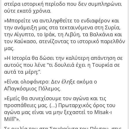
στείρα ιστορική περίοδο που δεν συμπληρώνει
ούτε εκατό χρόνια.
»Μπορείτε να αντιληφθείτε το ενδιαφέρον και
την ανάμειξη μας στα τεκταινόμενα στη Συρία,
την Αίγυπτο, το Ιράκ, τη Λιβύη, τα Βαλκάνια και
τον Καύκασο, ατενίζοντας το ιστορικό παρελθόν
μας.
»Η Ιστορία θα δώσει την καλύτερη απάντηση σε
αυτούς που λένε “τι δουλειά έχει η Τουρκία σε
αυτά τα μέρη;”.
»Είναι ολοφάνερο: Δεν έληξε ακόμα ο
Α΄Παγκόσμιος Πόλεμος.
»Εμείς θα συνεχίσουμε τον αγώνα και τις
προσπάθειες μας. (…) Πρωταρχικός όρος του
αγώνα μας είναι να μην ξεχαστεί το Misak-ı
Millî”».
Σε ομιλία του στη Σαμψούντα του Πόντου, στις