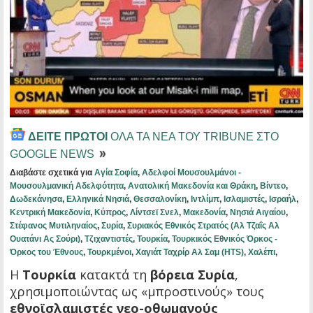
ΔΕΙΤΕ ΠΡΩΤΟΙ
ΟΛΑ ΤΑ ΝΕΑ ΤΟΥ TRIBUNE ΣΤΟ
GOOGLE NEWS
Διαβάστε σχετικά για
Αγία Σοφία
,
Αδελφοί Μουσουλμάνοι -
Μουσουλμανική Αδελφότητα
,
Ανατολική Μακεδονία και Θράκη
,
Βίντεο
,
Δωδεκάνησα
,
Ελληνικά Νησιά
,
Θεσσαλονίκη
,
Ιντλίμπ
,
Ισλαμιστές
,
Ισραήλ
,
Κεντρική Μακεδονία
,
Κύπρος
,
Λίντσεϊ Σνελ
,
Μακεδονία
,
Νησιά Αιγαίου
,
Στέφανος Μυτιληναίος
,
Συρία
,
Συριακός Εθνικός Στρατός (Αλ Τζαΐς Αλ
Ουατάνι Ας Σούρι)
,
Τζιχαντιστές
,
Τουρκία
,
Τουρκικός Εθνικός Όρκος -
Όρκος του Έθνους
,
Τουρκμένοι
,
Χαγιάτ Ταχρίρ Αλ Σαμ (HTS)
,
Χαλέπι
,
Η
Τουρκία
κατακτά τη
βόρεια Συρία
,
χρησιμοποιώντας ως «μπροστινούς» τους
εθνοϊσλαμιστές νεο-οθωμανούς