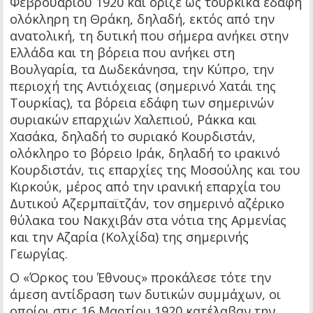
Φεβρουαρίου 1920 και όριζε ως τουρκικά εδάφη
ολόκληρη τη Θράκη, δηλαδή, εκτός από την
ανατολική, τη δυτική που σήμερα ανήκει στην
Ελλάδα και τη βόρεια που ανήκει στη
Βουλγαρία, τα Δωδεκάνησα, την Κύπρο, την
περιοχή της Αντιόχειας (σημερινό Χατάι της
Τουρκίας), τα βόρεια εδάφη των σημερινών
συριακών επαρχιών Χαλεπιού, Ράκκα και
Χασάκα, δηλαδή το συριακό Κουρδιστάν,
ολόκληρο το βόρειο Ιράκ, δηλαδή το ιρακινό
Κουρδιστάν, τις επαρχίες της Μοσούλης και του
Κιρκούκ, μέρος από την ιρανική επαρχία του
Δυτικού Αζερμπαϊτζάν, τον σημερινό αζέρικο
θύλακα του Νακχιβάν στα νότια της Αρμενίας
και την Αζαρία (Κολχίδα) της σημερινής
Γεωργίας.
Ο «Όρκος του Έθνους» προκάλεσε τότε την
άμεση αντίδραση των δυτικών συμμάχων, οι
οποίοι στις 16 Μαρτίου 1920 κατέλαβαν την