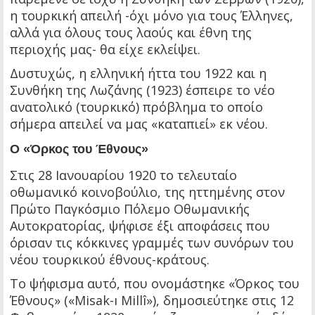
η τουρκική απειλή -όχι μόνο για τους Έλληνες,
αλλά για όλους τους λαούς και έθνη της
περιοχής μας- θα είχε εκλείψει.
Δυστυχώς, η ελληνική ήττα του 1922 και η
Συνθήκη της Λωζάνης (1923) έσπειρε το νέο
ανατολικό (τουρκικό) πρόβλημα το οποίο
σήμερα απειλεί να μας «καταπιεί» εκ νέου.
Ο «Όρκος του Έθνους»
Στις 28 Ιανουαρίου 1920 το τελευταίο
οθωμανικό κοινοβούλιο, της ηττημένης στον
Πρώτο Παγκόσμιο Πόλεμο Οθωμανικής
Αυτοκρατορίας, ψήφισε έξι αποφάσεις που
όρισαν τις κόκκινες γραμμές των συνόρων του
νέου τουρκικού έθνους-κράτους.
Το ψήφισμα αυτό, που ονομάστηκε «Όρκος του
Έθνους» («Misak-ı Millî»), δημοσιεύτηκε στις 12