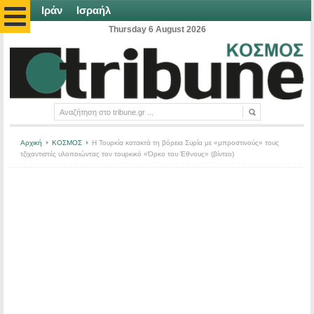
Ιράν
Ισραήλ
Thursday 6 August 2026
Αρχική
ΚΟΣΜΟΣ
Η Τουρκία κατακτά τη βόρεια Συρία με «μπροστινούς» τους
τζιχαντιστές υλοποιώντας τον τουρκικό «Όρκο του Έθνους» (βίντεο)