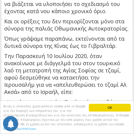
να βιάζεται να υλοποιήσει το σχεδιασμό του
έχοντας κατά νου κάποιο χρονικό όριο.
Και οι ορέξεις του δεν περιορίζονται μόνο στα
σύνορα της παλιάς Οθωμανικής Αυτοκρατορίας.
Όπως γράψαμε παραπάνω, εκτείνονται από τα
δυτικά σύνορα της Κίνας έως το Γιβραλτάρ.
Την Παρασκευή 10 Ιουλίου 2020, όταν
ανακοίνωσε με διάγγελμά του στον τουρκικό
λαό τη μετατροπή της Αγίας Σοφίας σε τζαμί,
αφού δεσμεύθηκε να κατακτήσει την
Ιερουσαλήμ για να «απελευθερώσει το τζαμί Αλ
Ακσά» από το Ισραήλ, είπε:
«Η ανάσταση της Αγίας Σοφίας είναι τα βήματα
Αυτός ο ιστότοπος χρησιμοποιεί cookie από το Google
OK
της βούλησης των Μουσουλμάνων σε ολόκληρο
για την παροχή των υπηρεσιών του, για την
τον κόσμο…
εξατομίκευση διαφημίσεων και για την ανάλυση της επισκεψιμότητας. Η Google
κοινοποιεί πληροφορίες σχετικά με την από μέρους σας χρήση αυτού του
ιστότοπου. Με τη χρήση αυτού του ιστότοπου, αποδέχεστε τη χρήση των cookie.
»Η ανάσταση της Αγίας Σοφίας είναι η αναβίωση
Μάθετε Περισσότερα
της φωτιάς της ελπίδας των Μουσουλμάνων και