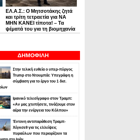
ΕΛ.Α.Σ.: Ο Μητσοτάκης ζητά
και τρίτη τετραετία για ΝΑ
ΜΗΝ ΚΑΝΕΙ τίποτα! – Τα
ψέματά του για τη βιομηχανία
ΔΗΜΟΦΙΛΗ
Στην τελική ευθεία ο υπερ-πύργος
Trump στο Ντουμπάι: Υπεγράφη η
σύμβαση για το έργο του 1 δισ.
ρίων
Ιρανικό τελεσίγραφο στον Τραμπ:
«Αν μας χτυπήσετε, τινάζουμε στον
αέρα την ενέργεια του Κόλπου»
Έντονη αντιπαράθεση Τραμπ-
Χέγκσεθ για τις ελλείψεις
πυραύλων που περιορίζουν τα
ματα στο Ιράν