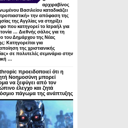
αρχιραβίνος
νωμένου Βασιλείου καταδικάζει
τροπιαστική» την απόφαση της
σίας της Αγγλίας να στηρίξει
φο που κατηγορεί το Ισραήλ για
...
τονία
Διεθνής σάλος για τη
ο του Δημάρχου της Νέας
ς: Κατηγορείται για
ποίηση της χριστιανικής
ίας» σε πολυτελές σεμινάριο στην
...
ική
thropic προειδοποιεί ότι η
ητή Νοημοσύνη μπορεί
ομα να ξεφύγει από τον
ώπινο έλεγχο και ζητά
όσμιο πάγωμα της ανάπτυξης