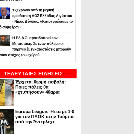
Έξι χρόνια από τη μερική
οριοθέτηση ΑΟΖ Ελλάδας-Αιγύπτου
- Νίκος Δένδιας: «Κατοχυρώσαμε το
κό συμφέρον»
Η ΕΛ.Α.Σ. προειδοποιεί τον
Μητσοτάκη: Σε έναν πόλεμο οι
πυρηνικές εγκαταστάσεις μπορούν
νουν στόχος του εχθρού
ΤΕΛΕΥΤΑΙΕΣ ΕΙΔΗΣΕΙΣ
Έρχεται θερμή εισβολή:
Ποιες πόλεις θα
«χτυπήσουν» 40αρια
Europa League: Ήττα με 1-0
για τον ΠΑΟΚ στην Τούμπα
από την Άντερλεχτ