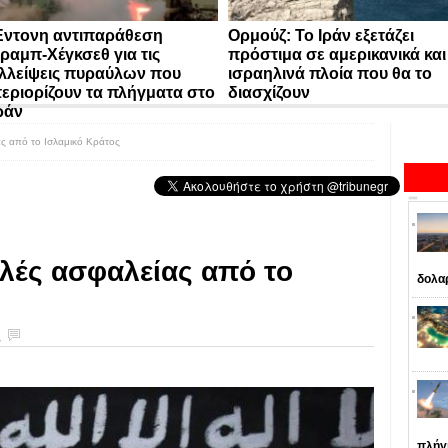
ντονη αντιπαράθεση
Ορμούζ: Το Ιράν εξετάζει
ραμπ-Χέγκσεθ για τις
πρόστιμα σε αμερικανικά και
λλείψεις πυραύλων που
ισραηλινά πλοία που θα το
εριορίζουν τα πλήγματα στο
διασχίζουν
ράν
ας από το Ισλαμικό Κράτος
ιλές ασφαλείας από το
δολα
ς
πλήγ