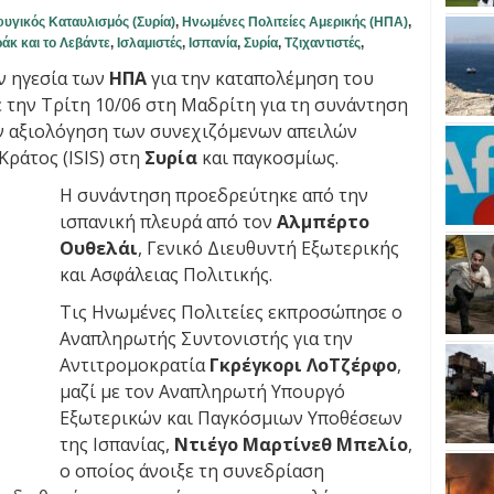
υγικός Καταυλισμός (Συρία)
,
Ηνωμένες Πολιτείες Αμερικής (ΗΠΑ)
,
ράκ και το Λεβάντε
,
Ισλαμιστές
,
Ισπανία
,
Συρία
,
Τζιχαντιστές
,
ν ηγεσία των
ΗΠΑ
για την καταπολέμηση του
ε την Τρίτη 10/06 στη Μαδρίτη για τη συνάντηση
ν αξιολόγηση των συνεχιζόμενων απειλών
Κράτος (ISIS) στη
Συρία
και παγκοσμίως.
Η συνάντηση προεδρεύτηκε από την
ισπανική πλευρά από τον
Αλμπέρτο
Ουθελάι
, Γενικό Διευθυντή Εξωτερικής
και Ασφάλειας Πολιτικής.
Τις Ηνωμένες Πολιτείες εκπροσώπησε ο
Αναπληρωτής Συντονιστής για την
Αντιτρομοκρατία
Γκρέγκορι ΛοΤζέρφο
,
μαζί με τον Αναπληρωτή Υπουργό
Εξωτερικών και Παγκόσμιων Υποθέσεων
της Ισπανίας,
Ντιέγο Μαρτίνεθ Μπελίο
,
ο οποίος άνοιξε τη συνεδρίαση