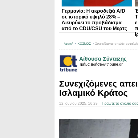
Γερμανία: Η ακροδεξιά AfD
Έ
σε ιστορικό υψηλό 28% –
Τ
Διευρύνει το προβάδισμα
ε
από το CDU/CSU του Μερτς
π
Ι
Αρχική
ΚΟΣΜΟΣ
Συνεχιζόμενες απειλές ασφαλεί
Αίθουσα Σύνταξης
Τμήμα ειδήσεων tribune.gr
Συνεχιζόμενες απε
Ισλαμικό Κράτος
12 Ιουνίου 2025
, 16:29
|
Γράψτε το σχόλιο σα