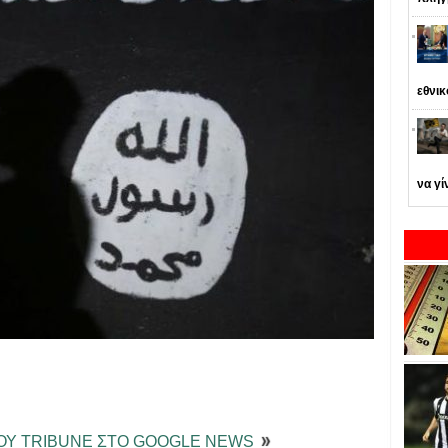
εθνι
να γί
ΤΟΥ TRIBUNE ΣΤΟ GOOGLE NEWS