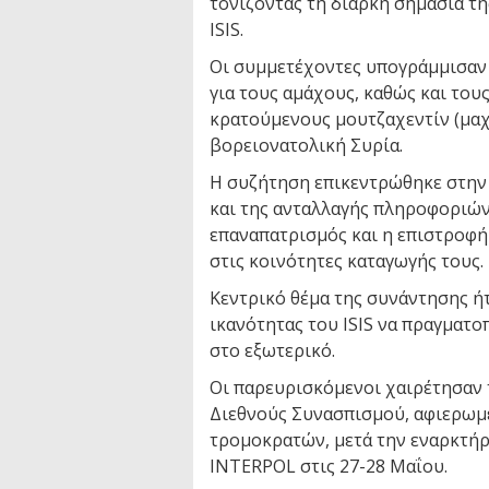
τονίζοντας τη διαρκή σημασία τ
ISIS.
Οι συμμετέχοντες υπογράμμισαν 
για τους αμάχους, καθώς και του
κρατούμενους μουτζαχεντίν (μαχ
βορειονατολική Συρία.
Η συζήτηση επικεντρώθηκε στην
και της ανταλλαγής πληροφοριών
επαναπατρισμός και η επιστροφ
στις κοινότητες καταγωγής τους.
Κεντρικό θέμα της συνάντησης ήτ
ικανότητας του ISIS να πραγματοπ
στο εξωτερικό.
Οι παρευρισκόμενοι χαιρέτησαν 
Διεθνούς Συνασπισμού, αφιερωμ
τρομοκρατών, μετά την εναρκτήρ
INTERPOL στις 27-28 Μαΐου.