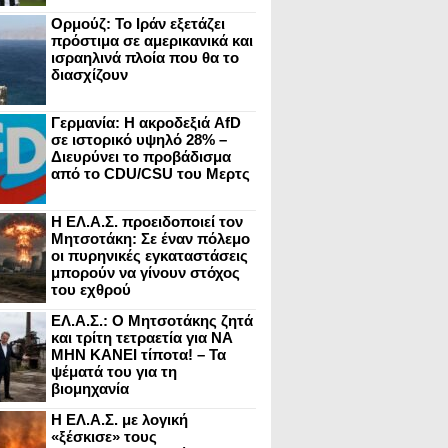
Ορμούζ: Το Ιράν εξετάζει
πρόστιμα σε αμερικανικά και
ισραηλινά πλοία που θα το
διασχίζουν
Γερμανία: Η ακροδεξιά AfD
σε ιστορικό υψηλό 28% –
Διευρύνει το προβάδισμα
από το CDU/CSU του Μερτς
Η ΕΛ.Α.Σ. προειδοποιεί τον
Μητσοτάκη: Σε έναν πόλεμο
οι πυρηνικές εγκαταστάσεις
μπορούν να γίνουν στόχος
του εχθρού
ΕΛ.Α.Σ.: Ο Μητσοτάκης ζητά
και τρίτη τετραετία για ΝΑ
ΜΗΝ ΚΑΝΕΙ τίποτα! – Τα
ψέματά του για τη
βιομηχανία
Η ΕΛ.Α.Σ. με λογική
«ξέσκισε» τους