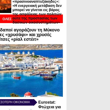
«πρασινοαναπτυξάκηδες»:
«Η ενεργειακή μετάβαση δεν
μπορεί να γίνεται εις βάρος
της ασφάλειας των πολιτών
ούτε της προστασίας των
ΟΛΕΣ
δασικών οικοσυστημάτων»
ΟΙ
δαποί αγοράζουν τη Μύκονο
ΣΕΙΣ ΣΕ BLOGVIEW
λες «χρυσάφι» και χρυσές
τσες «ρίαλ εστέιτ»
Eurostat:
ΣΣΟΤΕΡΗ ΟΙΚΟΝΟΜΙΑ
Φτώχεια για