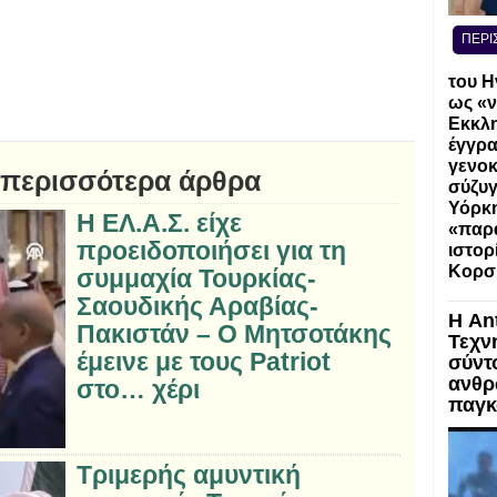
ΠΕΡΙ
του Η
ως «ν
Εκκλη
έγγρα
γενοκ
 περισσότερα άρθρα
σύζυγ
Υόρκη
Η ΕΛ.Α.Σ. είχε
«παρα
προειδοποιήσει για τη
ιστορ
Κορσ
συμμαχία Τουρκίας-
Σαουδικής Αραβίας-
Η An
Πακιστάν – Ο Μητσοτάκης
Τεχν
έμεινε με τους Patriot
σύντ
ανθρ
στο… χέρι
παγκ
Τριμερής αμυντική