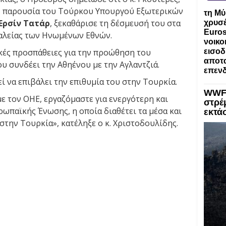
η, παρουσία του Τούρκου Υπουργού Εξωτερικών
τη Μύ
Ερσίν Τατάρ
, ξεκαθάρισε τη δέσμευσή του στα
χρυσέ
Euros
αλείας των Ηνωμένων Εθνών.
νοικο
ικές προσπάθειες για την προώθηση του
εισοδ
αποτα
υ συνδέει την Αθηένου με την Αγλαντζιά.
επενδ
ί να επιβάλει την επιθυμία του στην Τουρκία.
WWF:
με τον ΟΗΕ, εργαζόμαστε για ενεργότερη και
στρέ
ωπαϊκής Ένωσης, η οποία διαθέτει τα μέσα και
εκτά
 στην Τουρκία», κατέληξε ο κ. Χριστοδουλίδης.