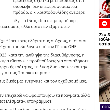
ερωτήσεις σχετικά με επικρίσεις ότι η
διάσκεψη δεν απέφερε ουσιαστική
πρόοδο, ο κ. Χριστοδουλίδης ανέφερε:
«Εγώ ο ίδιος είπα ότι μπορούσαμε,
τελέσματα, αλλά αυτό δεν εξαρτιόταν
Στο 
Ιούλι
ίχε θέσει τρεις ελάχιστους στόχους, οι οποίοι
εστί
νέχιση του διαλόγου υπό τον ΓΓ του ΟΗΕ.
023, κατά την ανάληψη της διακυβέρνησης, η
κυρα έθεταν ως προϋποθέσεις για οποιαδήποτε
ρχικής ισότητας, τη λύση δύο κρατών και την
 για τους Τουρκοκύπριους.
ις δικές μας ενέργειες και τον σχεδιασμό μας,
δεν επιχειρώ να ωραιοποιήσω τα πράγματα, αλλά
αποτελέσματα», υπογράμμισε.
ΠΕΡΙ
κίας, ο Πρόεδρος σημείωσε ότι ο κ. Γκουτέρες,