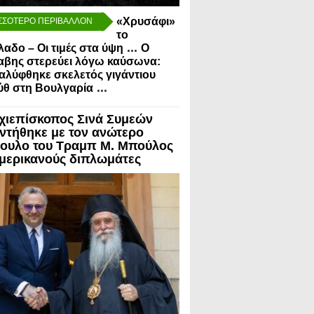
«Χρυσάφι»
ΣΣΟΤΕΡΟ ΠΕΡΙΒΑΛΛΟΝ
το
...
λαδο – Οι τιμές στα ύψη
Ο
αβης στερεύει λόγω καύσωνα:
λύφθηκε σκελετός γιγάντιου
...
ύθ στη Βουλγαρία
χιεπίσκοπος Σινά Συμεών
ντήθηκε με τον ανώτερο
ουλο του Τραμπ Μ. Μπούλος
Αμερικανούς διπλωμάτες