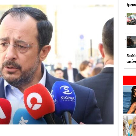
έμειν
διαθέ
απέν