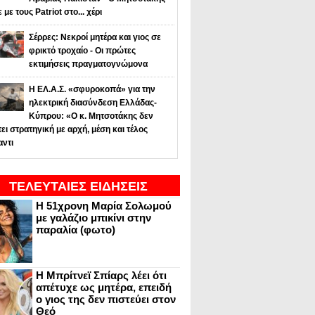
ε με τους Patriot στο... χέρι
Σέρρες: Νεκροί μητέρα και γιος σε
φρικτό τροχαίο - Οι πρώτες
εκτιμήσεις πραγματογνώμονα
Η ΕΛ.Α.Σ. «σφυροκοπά» για την
ηλεκτρική διασύνδεση Ελλάδας-
Κύπρου: «Ο κ. Μητσοτάκης δεν
τει στρατηγική με αρχή, μέση και τέλος
αντι
ΤΕΛΕΥΤΑΙΕΣ ΕΙΔΗΣΕΙΣ
Η 51χρονη Μαρία Σολωμού
με γαλάζιο μπικίνι στην
παραλία (φωτο)
Η Μπρίτνεϊ Σπίαρς λέει ότι
απέτυχε ως μητέρα, επειδή
ο γιος της δεν πιστεύει στον
Θεό