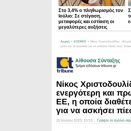
Στο 3,4% ο πληθωρισμός τον
Σ
Ιούλιο: Σε στέγαση,
τ
μεταφορές και εστίαση οι
ε
μεγαλύτερες αυξήσεις
Αρχική
ΚΟΣΜΟΣ
Νίκος Χριστοδουλίδης: «Εργαζό
μέσα και τα εργαλεία για να ασκήσει πίεση στην Τουρ
Αίθουσα Σύνταξης
Τμήμα ειδήσεων tribune.gr
Νίκος Χριστοδουλί
ενεργότερη και πρ
ΕΕ, η οποία διαθέτε
για να ασκήσει πί
20 Ιουλίου 2025
, 15:53
|
Γράψτε το σχόλιο σα