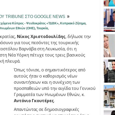
ΤΟΥ TRIBUNE ΣΤΟ GOOGLE NEWS
εχόμενα Κύπρος - Ψευδοκράτος «ΤΔΒΚ»
,
Κυπριακό Ζήτημα
,
Ηνωμένων Εθνών (ΟΗΕ)
,
Τουρκία
,
κρατίας,
Νίκος Χριστοδουλίδης
, δήλωσε την
μόσυνο για τους πεσόντες της τουρκικής
οστόλου Βαρνάβα στη Λευκωσία, ότι η
τη Νέα Υόρκη πέτυχε τους τρεις βασικούς
κή πλευρά.
Όπως τόνισε, ο σημαντικότερος από
αυτούς ήταν ο καθορισμός νέων
συναντήσεων και η συνέχιση των
προσπαθειών υπό την αιγίδα του Γενικού
Γραμματέα των Ηνωμένων Εθνών, κ.
Αντόνιο Γκουτέρες
.
Απαντώντας σε δημοσιογραφικές