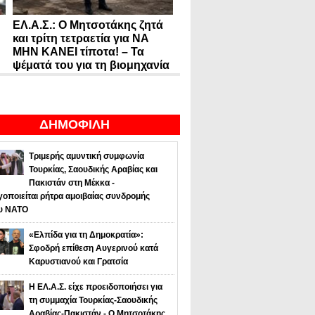
ΕΛ.Α.Σ.: Ο Μητσοτάκης ζητά
και τρίτη τετραετία για ΝΑ
ΜΗΝ ΚΑΝΕΙ τίποτα! – Τα
ψέματά του για τη βιομηχανία
ΔΗΜΟΦΙΛΗ
Τριμερής αμυντική συμφωνία
Τουρκίας, Σαουδικής Αραβίας και
Πακιστάν στη Μέκκα -
οποιείται ρήτρα αμοιβαίας συνδρομής
υ NATO
«Ελπίδα για τη Δημοκρατία»:
Σφοδρή επίθεση Αυγερινού κατά
Καρυστιανού και Γρατσία
Η ΕΛ.Α.Σ. είχε προειδοποιήσει για
τη συμμαχία Τουρκίας-Σαουδικής
Αραβίας-Πακιστάν - Ο Μητσοτάκης