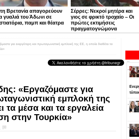
τη Βρετανία απαγορεύουν
Σέρρες: Νεκροί μητέρα και
α γυαλιά του Άδωνι σε
γιος σε φρικτό τροχαίο – Οι
στιατόρια, παμπ και θέατρα
πρώτες εκτιμήσεις
πραγματογνώμονα
μαστε για ενεργότερη και πρωταγωνιστική εμπλοκή της ΕΕ, η οποία διαθέτει τα
κία»
δης: «Εργαζόμαστε για
Ενεργ
τύπο
ωταγωνιστική εμπλοκή της
ι τα μέσα και τα εργαλεία
εση στην Τουρκία»
ς