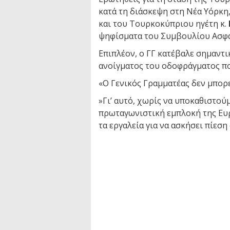
κατά τη διάσκεψη στη Νέα Υόρκ
και του Τουρκοκύπριου ηγέτη κ.
ψηφίσματα του Συμβουλίου Ασφ
Επιπλέον, ο ΓΓ κατέβαλε σημαντ
ανοίγματος του οδοφράγματος πο
«Ο Γενικός Γραμματέας δεν μπορε
»Γι’ αυτό, χωρίς να υποκαθιστού
πρωταγωνιστική εμπλοκή της Ευρ
τα εργαλεία για να ασκήσει πίεση