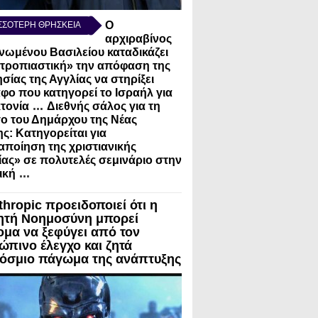
Ο
ΣΣΟΤΕΡΗ ΘΡΗΣΚΕΙΑ
αρχιραβίνος
νωμένου Βασιλείου καταδικάζει
τροπιαστική» την απόφαση της
σίας της Αγγλίας να στηρίξει
φο που κατηγορεί το Ισραήλ για
...
τονία
Διεθνής σάλος για τη
ο του Δημάρχου της Νέας
ς: Κατηγορείται για
ποίηση της χριστιανικής
ίας» σε πολυτελές σεμινάριο στην
...
ική
thropic προειδοποιεί ότι η
ητή Νοημοσύνη μπορεί
ομα να ξεφύγει από τον
ώπινο έλεγχο και ζητά
όσμιο πάγωμα της ανάπτυξης