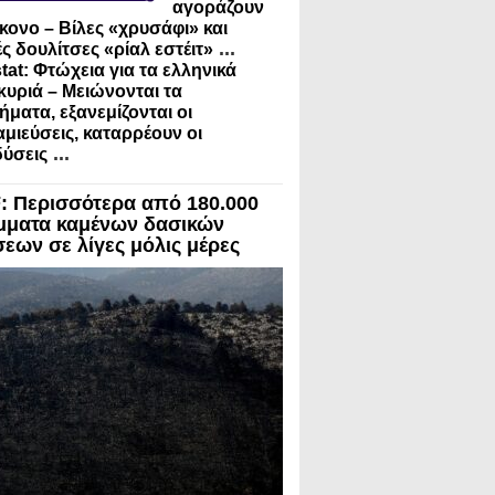
αγοράζουν
κονο – Βίλες «χρυσάφι» και
...
ς δουλίτσες «ρίαλ εστέιτ»
tat: Φτώχεια για τα ελληνικά
κυριά – Μειώνονται τα
ήματα, εξανεμίζονται οι
μιεύσεις, καταρρέουν οι
...
ύσεις
 Περισσότερα από 180.000
μματα καμένων δασικών
σεων σε λίγες μόλις μέρες