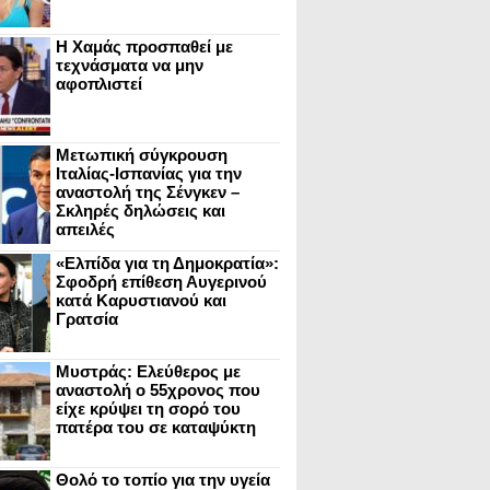
Η Χαμάς προσπαθεί με
τεχνάσματα να μην
αφοπλιστεί
Μετωπική σύγκρουση
Ιταλίας-Ισπανίας για την
αναστολή της Σένγκεν –
Σκληρές δηλώσεις και
απειλές
«Ελπίδα για τη Δημοκρατία»:
Σφοδρή επίθεση Αυγερινού
κατά Καρυστιανού και
Γρατσία
Μυστράς: Ελεύθερος με
αναστολή ο 55χρονος που
είχε κρύψει τη σορό του
πατέρα του σε καταψύκτη
Θολό το τοπίο για την υγεία