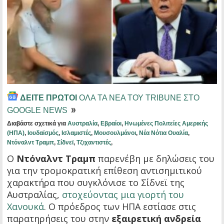
ΔΕΙΤΕ ΠΡΩΤΟΙ
ΟΛΑ ΤΑ ΝΕΑ ΤΟΥ TRIBUNE ΣΤΟ
GOOGLE NEWS
Διαβάστε σχετικά για
Αυστραλία
,
Εβραίοι
,
Ηνωμένες Πολιτείες Αμερικής
(ΗΠΑ)
,
Ιουδαϊσμός
,
Ισλαμιστές
,
Μουσουλμάνοι
,
Νέα Νότια Ουαλία
,
Ντόναλντ Τραμπ
,
Σίδνεϊ
,
Τζιχαντιστές
,
Ο
Ντόναλντ Τραμπ
παρενέβη με δηλώσεις του
για την τρομοκρατική επίθεση αντισημιτικού
χαρακτήρα που συγκλόνισε το Σίδνεϊ της
Αυστραλίας,
στοχεύοντας μια γιορτή του
Χανουκά
. Ο πρόεδρος των ΗΠΑ εστίασε στις
παρατηρήσεις του στην
εξαιρετική ανδρεία