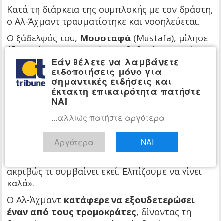
Κατά τη διάρκεια της συμπλοκής με τον δράστη,
ο Αλ-Άχμαντ τραυματίστηκε και νοσηλεύεται.
Ο ξάδελφός του,
Μουσταφά
(Mustafa), μίλησε
έξω από το νοσοκομείο, επιβεβαιώνοντας ότι ο
Εάν θέλετε να λαμβάνετε
Άχμαντ δεν είχε καμία προηγούμενη εμπειρία
ειδοποιήσεις μόνο για
με όπλα, τονίζοντας ότι απλώς βρέθηκε στη
σημαντικές ειδήσεις και
σκηνή και έσωσε ανθρώπινες ζωές.
έκτακτη επικαιρότητα πατήστε
ΝΑΙ
Ο Μουσταφά χαιρέτισε με υπερηφάνεια τον
συγγενή του, δηλώνοντας: «Είναι 100% ήρωας».
...αλλιώς πατήστε αργότερα
Πρόσθεσε ότι η οικογένεια αναμένει με αγωνία
Αργότερα
ΝΑΙ
νέα για την κατάστασή του:
«Βρίσκεται στο νοσοκομείο και δεν γνωρίζουμε
ακριβώς τι συμβαίνει εκεί. Ελπίζουμε να γίνει
καλά».
Ο Αλ-Άχμαντ
κατάφερε να εξουδετερώσει
έναν από τους τρομοκράτες
, δίνοντας τη