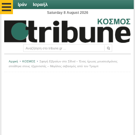
Ιράν
Ισραήλ
Saturday 8 August 2026
Αρχική
ΚΟΣΜΟΣ
Σφαγή Εβραίων στο Σίδνεϊ – Ένας ήρωας μουσουλμάνος
επιτέθηκε στους τζιχαντιστές – Μεγάλος σεβασμός από τον Τραμπ