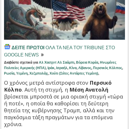
ΔΕΙΤΕ ΠΡΩΤΟΙ
ΟΛΑ ΤΑ ΝΕΑ ΤΟΥ TRIBUNE ΣΤΟ
GOOGLE NEWS
Διαβάστε σχετικά για
Αλ Χασχντ Αλ Σαάμπι
,
Βόρεια Κορέα
,
Ηνωμένες
Πολιτείες Αμερικής (ΗΠΑ)
,
Ιράκ
,
Ισραήλ
,
Κίνα
,
Λίβανος
,
Περσικός Κόλπος
,
Ρωσία
,
Υεμένη
,
Χεζμπολάχ
,
Χούτι (Σιίτες Αντάρτες Υεμένη)
,
Ο χρόνος μετρά αντίστροφα στον
Περσικό
Κόλπο
. Αυτή τη στιγμή, η
Μέση Ανατολή
βρίσκεται μπροστά σε μια οριακή στιγμή «τώρα
ή ποτέ», η οποία θα καθορίσει τη δεύτερη
θητεία της κυβέρνησης Τραμπ, αλλά και την
παγκόσμια τάξη πραγμάτων για τα επόμενα
χρόνια.