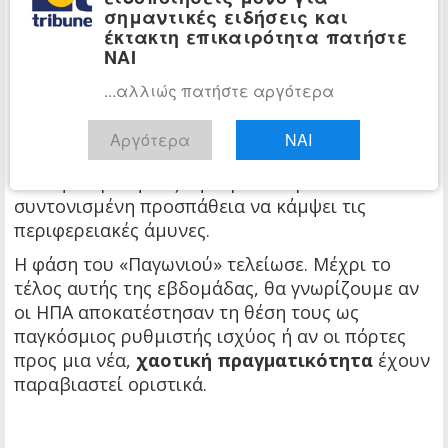
Στρατιωτικές πηγές αναφέρουν ότι το «
πύρινο
σημαντικές ειδήσεις και
πλήγμα
» που σχεδιάζεται κατά της Χεζμπολάχ
έκτακτη επικαιρότητα πατήστε
θα είναι τέτοιο, ώστε να διασφαλιστεί ότι η
ΝΑΙ
οργάνωση δεν θα μπορεί να παραμείνει όρθια.
...αλλιώς πατήστε αργότερα
Ο ισραηλινός στρατός προετοιμάζεται για ένα
σενάριο όπου το Ιράν θα ενεργοποιήσει όλους
Αργότερα
ΝΑΙ
τους πληρεξουσίους του (proxies) -από το Ιράκ
και την Υεμένη έως τη Συρία- σε μια
συντονισμένη προσπάθεια να κάμψει τις
περιφερειακές άμυνες.
Η φάση του «Παγωνιού» τελείωσε. Μέχρι το
τέλος αυτής της εβδομάδας, θα γνωρίζουμε αν
οι ΗΠΑ αποκατέστησαν τη θέση τους ως
παγκόσμιος ρυθμιστής ισχύος ή αν οι πόρτες
προς μια νέα,
χαοτική πραγματικότητα
έχουν
παραβιαστεί οριστικά.