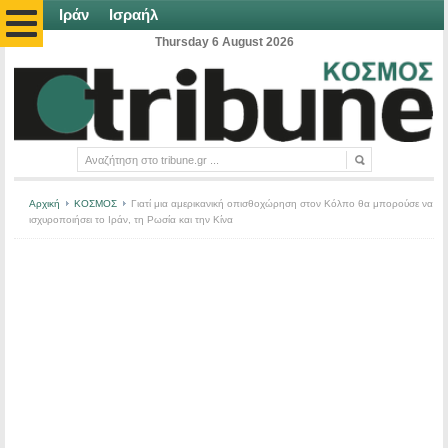
Ιράν
Ισραήλ
Thursday 6 August 2026
Αρχική
ΚΟΣΜΟΣ
Γιατί μια αμερικανική οπισθοχώρηση στον Κόλπο θα μπορούσε να
ισχυροποιήσει το Ιράν, τη Ρωσία και την Κίνα