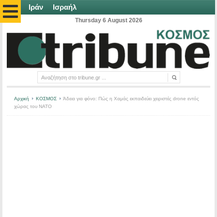
Ιράν
Ισραήλ
Thursday 6 August 2026
Αρχική
ΚΟΣΜΟΣ
Άδεια για φόνο: Πώς η Χαμάς εκπαιδεύει χειριστές drone εντός
χώρας του ΝΑΤΟ