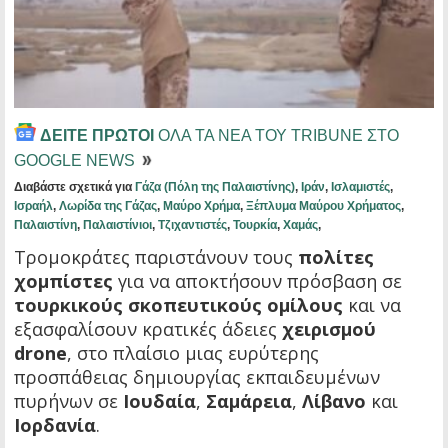
ΔΕΙΤΕ ΠΡΩΤΟΙ
ΟΛΑ ΤΑ ΝΕΑ ΤΟΥ TRIBUNE ΣΤΟ
GOOGLE NEWS
Διαβάστε σχετικά για
Γάζα (Πόλη της Παλαιστίνης)
,
Ιράν
,
Ισλαμιστές
,
Ισραήλ
,
Λωρίδα της Γάζας
,
Μαύρο Χρήμα
,
Ξέπλυμα Μαύρου Χρήματος
,
Παλαιστίνη
,
Παλαιστίνιοι
,
Τζιχαντιστές
,
Τουρκία
,
Χαμάς
,
Τρομοκράτες παριστάνουν τους
πολίτες
χομπίστες
για να αποκτήσουν πρόσβαση σε
τουρκικούς σκοπευτικούς ομίλους
και να
εξασφαλίσουν κρατικές άδειες
χειρισμού
drone
, στο πλαίσιο μιας ευρύτερης
προσπάθειας δημιουργίας εκπαιδευμένων
πυρήνων σε
Ιουδαία
,
Σαμάρεια
,
Λίβανο
και
Ιορδανία
.