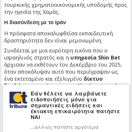
τουρκικής χρηματοοικονομικής υποδομής προς
την ηγεσία της Χαμάς.
Η διασύνδεση με το Ιράν
Η πρόσφατα αποκαλυφθείσα εκπαιδευτική
δραστηριότητα δεν είναι μεμονωμένη.
Συνδέεται με μια ευρύτερη εικόνα που ο
ισραηλινός στρατός και η
υπηρεσία Shin Bet
άρχισαν να εκθέτουν τον Δεκέμβριο του 2025,
όταν αποκάλυψαν αυτό που περιέγραψαν ως
ένα εκτεταμένο και εξελιγμένο
δίκτυο
ξεπλύματος χρήματος της Χαμάς
, το οποίο
λειτουργούσε εντός της
Τουρκίας
υπό την
Εάν θέλετε να λαμβάνετε
ειδοποιήσεις μόνο για
άμεση καθοδήγηση του
Ιράν
.
σημαντικές ειδήσεις και
Σύμφωνα με έγγραφα που κατασχέθηκαν και
έκτακτη επικαιρότητα πατήστε
ΝΑΙ
δημοσιοποιήθηκαν από τις ισραηλινές
υπηρεσίες ασφαλείας, το δίκτυο διευθύνεται
...αλλιώς πατήστε αργότερα
από
ανταλλακτήρια χρημάτων
και εξόριστους