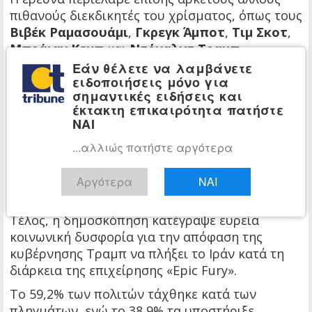
πιθανούς διεκδικητές του χρίσματος, όπως τους
Βιβέκ Ραμασουάμι
,
Γκρεγκ Άμποτ
,
Τιμ Σκοτ
,
Μπράιαν Κεμπ
και
Ντόναλντ Τραμπ
Τζούνιορ
.
Εάν θέλετε να λαμβάνετε
ειδοποιήσεις μόνο για
Ένα ποσοστό 10,3% των ερωτηθέντων δήλωσε
σημαντικές ειδήσεις και
ότι δεν θα ψήφιζε καμία από τις
έκτακτη επικαιρότητα πατήστε
προαναφερθείσες επιλογές.
ΝΑΙ
Σημειώνεται ότι η AtlasIntel έχει αξιολογηθεί ως
...αλλιώς πατήστε αργότερα
μία από τις πλέον
ακριβείς εταιρείες
δημοσκοπήσεων
στους εκλογικούς κύκλους
Αργότερα
ΝΑΙ
των ΗΠΑ το 2020 και το 2024.
Τέλος, η δημοσκόπηση κατέγραψε ευρεία
κοινωνική δυσφορία για την απόφαση της
κυβέρνησης Τραμπ να πλήξει το Ιράν κατά τη
διάρκεια της επιχείρησης «Epic Fury».
Το 59,2% των πολιτών τάχθηκε κατά των
πληγμάτων, ενώ το 38,9% τα υποστήριξε.