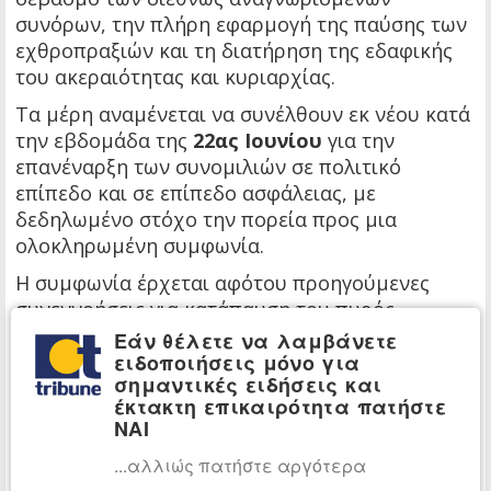
συνόρων, την πλήρη εφαρμογή της παύσης των
εχθροπραξιών και τη διατήρηση της εδαφικής
του ακεραιότητας και κυριαρχίας.
Τα μέρη αναμένεται να συνέλθουν εκ νέου κατά
την εβδομάδα της
22ας Ιουνίου
για την
επανέναρξη των συνομιλιών σε πολιτικό
επίπεδο και σε επίπεδο ασφάλειας, με
δεδηλωμένο στόχο την πορεία προς μια
ολοκληρωμένη συμφωνία.
Η συμφωνία έρχεται αφότου προηγούμενες
συνεννοήσεις για κατάπαυση του πυρός
απέτυχαν να σταματήσουν πλήρως τη βία στο
Εάν θέλετε να λαμβάνετε
ειδοποιήσεις μόνο για
μέτωπο Ισραήλ-Λιβάνου.
σημαντικές ειδήσεις και
Το Ρόιτερς μετέδωσε ότι οι προηγούμενες
έκτακτη επικαιρότητα πατήστε
διευθετήσεις τον Απρίλιο και τον Μάιο δεν
ΝΑΙ
απέτρεψαν τη συνέχιση των συγκρούσεων,
...αλλιώς πατήστε αργότερα
συμπεριλαμβανομένων των ισραηλινών