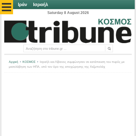
Ιράν
Ισραήλ
Saturday 8 August 2026
Αρχική
ΚΟΣΜΟΣ
Ισραήλ και Λίβανος συμφώνησαν σε κατάπαυση του πυρός με
μεσολάβηση των ΗΠΑ, υπό τον όρο της αποχώρησης της Χεζμπολάχ