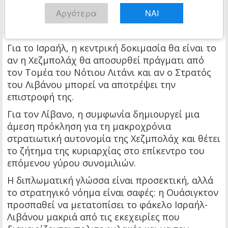
πληγμάτων στον Λίβανο και των πυρών που
Αργότερα
ΝΑΙ
συνδέονται με τη Χεζμπολάχ σε ολόκληρη τη
μεθόριο.
Για το Ισραήλ, η κεντρική δοκιμασία θα είναι το
αν η Χεζμπολάχ θα αποσυρθεί πράγματι από
τον Τομέα του Νότιου Λιτάνι και αν ο Στρατός
του Λιβάνου μπορεί να αποτρέψει την
επιστροφή της.
Για τον Λίβανο, η συμφωνία δημιουργεί μια
άμεση πρόκληση για τη μακροχρόνια
στρατιωτική αυτονομία της Χεζμπολάχ και θέτει
το ζήτημα της κυριαρχίας στο επίκεντρο του
επόμενου γύρου συνομιλιών.
Η διπλωματική γλώσσα είναι προσεκτική, αλλά
το στρατηγικό νόημα είναι σαφές: η Ουάσιγκτον
προσπαθεί να μετατοπίσει το φάκελο Ισραήλ-
Λιβάνου μακριά από τις εκεχειρίες που