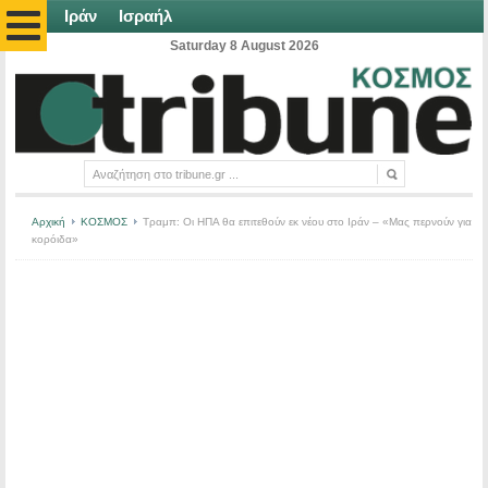
Ιράν
Ισραήλ
Saturday 8 August 2026
Αρχική
ΚΟΣΜΟΣ
Τραμπ: Οι ΗΠΑ θα επιτεθούν εκ νέου στο Ιράν – «Μας περνούν για
κορόιδα»