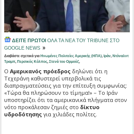
ΔΕΙΤΕ ΠΡΩΤΟΙ
ΟΛΑ ΤΑ ΝΕΑ ΤΟΥ TRIBUNE ΣΤΟ
GOOGLE NEWS
Διαβάστε σχετικά για
Ηνωμένες Πολιτείες Αμερικής (ΗΠΑ)
,
Ιράν
,
Ντόναλντ
Τραμπ
,
Περσικός Κόλπος
,
Στενά του Ορμούζ
,
Ο
Αμερικανός πρόεδρος
δηλώνει ότι η
Τεχεράνη καθυστερεί υπερβολικά τις
διαπραγματεύσεις για την επίτευξη συμφωνίας:
«Τώρα θα πληρώσουν το τίμημα!» – Το Ιράν
υποστηρίζει ότι τα αμερικανικά πλήγματα στον
νότο προκάλεσαν ζημιές στο
δίκτυο
υδροδότησης
για χιλιάδες πολίτες.