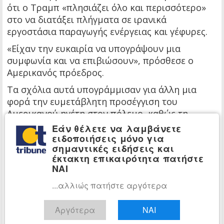
ότι ο Τραμπ «πλησιάζει όλο και περισσότερο»
στο να διατάξει πλήγματα σε ιρανικά
εργοστάσια παραγωγής ενέργειας και γέφυρες.
«Είχαν την ευκαιρία να υπογράψουν μια
συμφωνία και να επιβιώσουν», πρόσθεσε ο
Αμερικανός πρόεδρος.
Τα σχόλια αυτά υπογράμμισαν για άλλη μια
φορά την ευμετάβλητη προσέγγιση του
Αμερικανού ηγέτη στον πόλεμο, καθώς τη
Δευτέρα 08/06 είχε αφήσει να εννοηθεί ότι μια
Εάν θέλετε να λαμβάνετε
συμφωνία για τον τερματισμό της σύγκρουσης
ειδοποιήσεις μόνο για
σημαντικές ειδήσεις και
θα μπορούσε να επιτευχθεί σε «δύο ή τρεις
έκτακτη επικαιρότητα πατήστε
ημέρες».
ΝΑΙ
Οι δηλώσεις του Τραμπ έγιναν επίσης τη στιγμή
...αλλιώς πατήστε αργότερα
που αξιωματούχος με γνώση της κατάστασης
δήλωσε στο Reuters ότι Καταριανοί
Αργότερα
ΝΑΙ
διαπραγματευτές μετέβησαν στην Τεχεράνη το