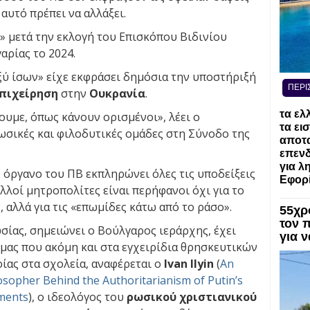
 αυτό πρέπει να αλλάξει.
 μετά την εκλογή του Επισκόπου Βιδινίου
αρίας το 2024.
ξύ ίσων» είχε εκφράσει δημόσια την υποστήριξή
ΠΕΡΙ
πιχείρηση
στην
Ουκρανία
.
τα ελ
ουμε, όπως κάνουν ορισμένοι», λέει ο
τα ει
ωσικές και φιλοδυτικές ομάδες στη Σύνοδο της
αποτα
επενδ
για λ
 όργανο του ΠΒ εκπληρώνει όλες τις υποδείξεις
Εφορί
λοί μητροπολίτες είναι περήφανοι όχι για το
 αλλά για τις «επωμίδες κάτω από το ράσο».
55χρ
τον 
σίας, σημειώνει ο Βούλγαρος ιεράρχης, έχει
για 
 μας που ακόμη και στα εγχειρίδια θρησκευτικών
ίας στα σχολεία, αναφέρεται ο
Ivan Ilyin
(
An
ilosopher Behind the Authoritarianism of Putin’s
ments
), ο ιδεολόγος του
ρωσικού χριστιανικού