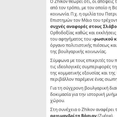
Ο Zhikov θεωρεί ότι, οι απόψεις
από τον τρόπο, με τον οποίο η Β
κοινωνία. Π.χ. η ομιλία του Πατ
Επιστημών τον Μάιο του τρέχοντ
συχνές αναφορές στους Σλάβο
Ορθοδοξίας καθώς και εκκλήσεις
του αφηγήματος του «
ρωσικού 
όργανο πολιτιστικής πιέσεως κα
της βουλγαρικής κοινωνίας.
Σύμφωνα με τους επικριτές του π
τις ιδεολογικές συμπεριφορές τ
της κομματικής εξουσίας και της
περιβάλλον παρέμενε ένας σιωπη
Για τη σύγχρονη βουλγαρική δια
δοκιμασία για την ιστορική μνήμ
χώρου.
Στη συνέχεια ο Zhikov αναφέρει
αρχιμανδρίτη Βάσιαν
(Ζμέεφ).