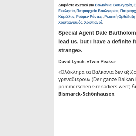
Διαβάστε σχετικά για
Βαλκάνια
,
Βουλγαρία
,
Ε
Εκκλησία
,
Πατριαρχείο Βουλγαρίας
,
Πατριαρχ
Κύριλλος
,
Ρούμεν Ράντεφ
,
Ρωσική Ορθόδοξη 
Χριστιανισμός
,
Χριστιανοί
,
Special Agent Dale Bartholome
lead us, but I have a definite 
strange».
David Lynch, «Twin Peaks»
«Ολόκληρα τα Βαλκάνια δεν αξίζ
γρεναδιέρου» (Der ganze Balkan i
pommerschen Grenadiers wert) δ
Bismarck-Schönhausen
.