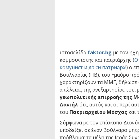
ιστοσελίδα
faktor.bg
με τον ηχη
κομμουνιστής και πατριάρχης (
О
комунист и да си патриарх!
) ο 
Βουλγαρίας (ΠΒ), του «μαύρο πρ
χαρακτηρίζουν τα ΜΜΕ, δήλωσε ό
απώλειας της ανεξαρτησίας του,
γεωπολιτικής επιρροής της 
Δανιήλ
ότι, αυτός και οι περί 
του
Πατριαρχείου Μόσχας
και 
Σύμφωνα με τον επίσκοπο Διονύσ
υποδείξει σε έναν Βούλγαρο μητ
πρόβλημα: τα μέλη της Ιεράς Συ