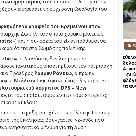
 συντηρητισμού
, του οποίου οι ιδέες για την
 έχουν επηρεάσει τη σύγχρονη ιδεολογία του
 φθηνότερο γραφείο του Κρεμλίνου στον
ατριάρχης Δανιήλ (τον οποίο χαρακτηρίζει ως
ωσίας
») και η συνοδεία του είναι πρόθυμοι να
ΠΕΡΙ
ακεραιότητα στο βωμό της πολιτικής.
εθελο
 Zhikov, ο Διονύσιος δεν λησμονεί να
δολοφ
γαρους πολιτικούς υποστηρίζουν τον πατριάρχη
Αφγα
να: ο Πρόεδρος
Ρούμεν Ράντεφ
, ο πρώην
Την ώ
σοφ
, ο
Ντέλιαν Πεγιέφσκι
, ένας ολιγάρχης και
φλόγε
τα αυ
ιλοτουρκικού κόμματος DPS – New
ροντα του οποίου, σύμφωνα με τους επικριτές
ωσικούς κύκλους.
τοια υποστήριξη ενισχύει τον ρόλο της Ρωσικής
ικό της Εκκλησίας Βουλγαρίας, γεγονός που
ένα ανησυχητικό μήνυμα για τη Δύση.