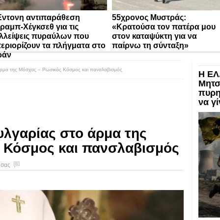
ντονη αντιπαράθεση
55χρονος Μυστράς:
ραμπ-Χέγκσεθ για τις
«Κρατούσα τον πατέρα μου
λλείψεις πυραύλων που
στον καταψύκτη για να
εριορίζουν τα πλήγματα στο
παίρνω τη σύνταξη»
ράν
άρμα της Μόσχας – Ρωσικός Κόσμος και πανσλαβισμός
Η ΕΛ
Μητσ
πυρη
να γ
υλγαρίας στο άρμα της
 Κόσμος και πανσλαβισμός
 σας