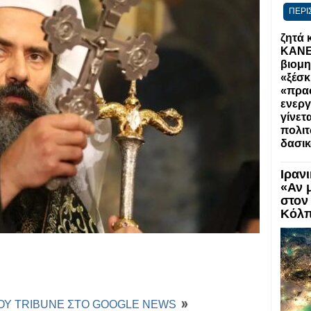
ΠΕΡΙ
ζητά 
ΚΑΝΕΙ
βιομη
«ξέσκ
«πρα
ενεργ
γίνετ
πολιτ
δασι
Ιραν
«Αν 
στον
Κόλ
ΤΟΥ TRIBUNE ΣΤΟ GOOGLE NEWS