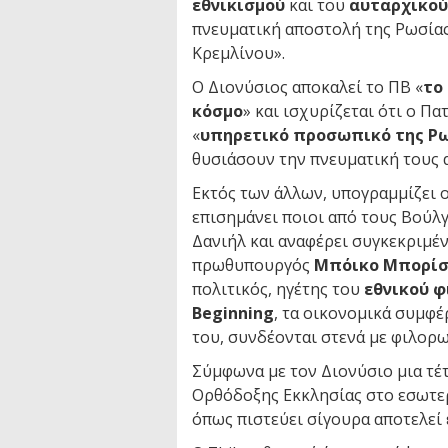
εθνικισμού
και του
αυταρχικού
πνευματική αποστολή της Ρωσίας
Κρεμλίνου».
Ο Διονύσιος αποκαλεί το ΠΒ «
το
κόσμο
» και ισχυρίζεται ότι ο Π
«
υπηρετικό προσωπικό της Ρ
θυσιάσουν την πνευματική τους 
Εκτός των άλλων, υπογραμμίζει ο
επισημάνει ποιοι από τους Βούλ
Δανιήλ και αναφέρει συγκεκριμέ
πρωθυπουργός
Μπόικο Μπορί
πολιτικός, ηγέτης του
εθνικού φ
Beginning
, τα οικονομικά συμφέ
του, συνδέονται στενά με φιλορ
Σύμφωνα με τον Διονύσιο μια τέ
Ορθόδοξης Εκκλησίας στο εσωτερ
όπως πιστεύει σίγουρα αποτελεί 