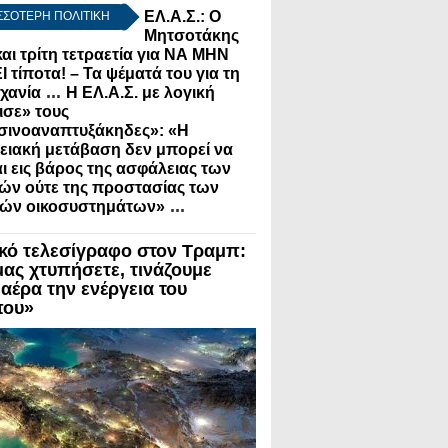
ΕΛ.Α.Σ.: Ο
ΣΣΟΤΕΡΗ ΠΟΛΙΤΙΚΗ
Μητσοτάκης
και τρίτη τετραετία για ΝΑ ΜΗΝ
 τίποτα! – Τα ψέματά του για τη
...
χανία
Η ΕΛ.Α.Σ. με λογική
ισε» τους
σινοαναπτυξάκηδες»: «Η
ειακή μετάβαση δεν μπορεί να
αι εις βάρος της ασφάλειας των
ών ούτε της προστασίας των
...
κών οικοσυστημάτων»
ικό τελεσίγραφο στον Τραμπ:
μας χτυπήσετε, τινάζουμε
 αέρα την ενέργεια του
που»