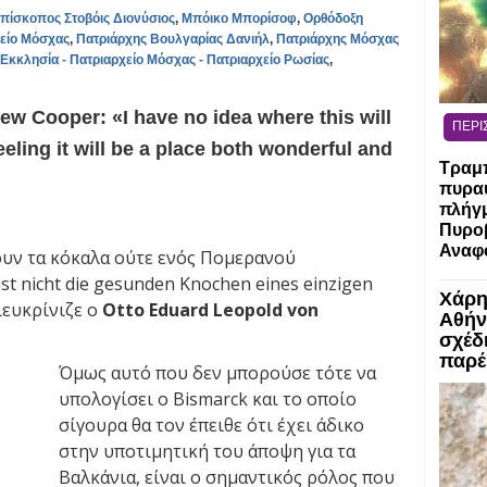
πίσκοπος Στοβόις Διονύσιος
,
Μπόικο Μπορίσοφ
,
Ορθόδοξη
είο Μόσχας
,
Πατριάρχης Βουλγαρίας Δανιήλ
,
Πατριάρχης Μόσχας
Εκκλησία - Πατριαρχείο Μόσχας - Πατριαρχείο Ρωσίας
,
w Cooper: «I have no idea where this will
ΠΕΡΙ
feeling it will be a place both wonderful and
Τραμπ
πυραύ
πλήγμ
Πυροβ
Αναφο
ουν τα κόκαλα ούτε ενός Πομερανού
st nicht die gesunden Knochen eines einzigen
Χάρη
ιευκρίνιζε ο
Otto Eduard Leopold von
Αθήν
σχέδ
παρέ
Όμως αυτό που δεν μπορούσε τότε να
υπολογίσει ο Bismarck και το οποίο
σίγουρα θα τον έπειθε ότι έχει άδικο
στην υποτιμητική του άποψη για τα
Βαλκάνια, είναι ο σημαντικός ρόλος που