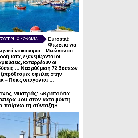
Eurostat:
ΣΣΟΤΕΡΗ ΟΙΚΟΝΟΜΙΑ
Φτώχεια για
ληνικά νοικοκυριά – Μειώνονται
σοδήματα, εξανεμίζονται οι
μιεύσεις, καταρρέουν οι
...
ύσεις
Νέα ρύθμιση 72 δόσεων
ηξιπρόθεσμες οφειλές στην
...
α – Ποιες υπάγονται
ονος Μυστράς: «Κρατούσα
πατέρα μου στον καταψύκτη
να παίρνω τη σύνταξη»