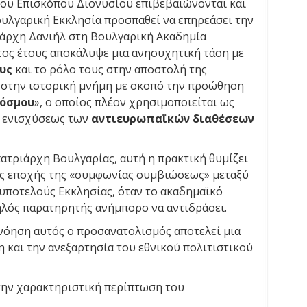
 του Επισκόπου Διονυσίου επιβεβαιώνονται και
ουλγαρική Εκκλησία προσπαθεί να επηρεάσει την
ριάρχη Δανιήλ στη Βουλγαρική Ακαδημία
ος έτους αποκάλυψε μια ανησυχητική τάση με
υς
και το ρόλο τους στην αποστολή της
 στην ιστορική μνήμη με σκοπό την προώθηση
κόσμου
», ο οποίος πλέον χρησιμοποιείται ως
ι ενισχύσεως των
αντιευρωπαϊκών διαθέσεων
ατριάρχη Βουλγαρίας, αυτή η πρακτική θυμίζει
ης εποχής της «συμφωνίας συμβιώσεως» μεταξύ
 υποτελούς Εκκλησίας, όταν το ακαδημαϊκό
λός παρατηρητής ανήμπορο να αντιδράσει.
νόηση αυτός ο προσανατολισμός αποτελεί μια
η και την ανεξαρτησία του εθνικού πολιτιστικού
 την χαρακτηριστική περίπτωση του