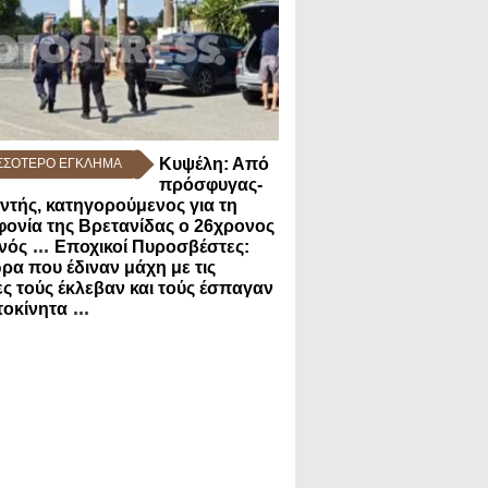
Κυψέλη: Από
ΣΣΟΤΕΡO ΕΓΚΛΗΜΑ
πρόσφυγας-
ντής, κατηγορούμενος για τη
ονία της Βρετανίδας ο 26χρονος
...
νός
Εποχικοί Πυροσβέστες:
ρα που έδιναν μάχη με τις
ς τούς έκλεβαν και τούς έσπαγαν
...
τοκίνητα