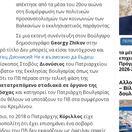
απέκτησε από τα μέσα του 20ου αιώνα
στη διαμόρφωση των πολιτικών
προσανατολισμών των κοινωνιών των
Βαλκανίων ο εκκλησιαστικός παράγοντας.
Σε μια εκτενή συνέντευξη στον Βούλγαρο
ΠΕΡΙ
δημοσιογράφο
Georgy Zhikov
στην
ρό τίτλο Δεν μπορείς να είσαι ταυτόχρονα και
τα μέ
тец Дионисий: Не е възможно да бъдеш
επιχε
επίσκοπος Στοβόις
Διονύσιος
του Πατριαρχείου
Πρόγ
2026-
όβατο» της Εκκλησίας Βουλγαρίας όπως των
τι το ΠΒ πέρασε στην τελική φάση της
Αλλο
μετατρεπόμενο σταδιακά σε όργανο της
– Βί
Μόσχας
και κατηγορεί τον Πατριάρχη Βουλγαρίας
δουλί
αυτόν θέλουν να υποτάξουν το ΠΒ στα συμφέροντα
του Κρεμλίνου.
ιο, το 2018 ο Πατριάρχης
Κύριλλος
είχε
ροπολίτη ότι έχει επισημάνει ένα σοβαρό
νόδου του ΠΒ δεν εκφράζουν ως όφειλαν σαφείς