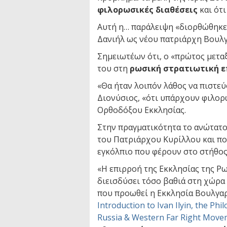
φιλορωσικές διαθέσεις
και ότι
Αυτή η… παράλειψη «διορθώθηκε»
Δανιήλ ως νέου πατριάρχη Βουλγ
Σημειωτέων ότι, ο «πρώτος μετα
του στη
ρωσική στρατιωτική ε
«Θα ήταν λοιπόν λάθος να πιστεύ
Διονύσιος, «ότι υπάρχουν φιλορ
Ορθοδόξου Εκκλησίας.
Στην πραγματικότητα το ανώτατο
του Πατριάρχου Κυρίλλου και πολ
εγκόλπιο που φέρουν στο στήθος,
«Η επιρροή της Εκκλησίας της Ρω
διεισδύσει τόσο βαθιά στη χώρα
που προωθεί η Εκκλησία Βουλγαρ
Introduction to Ivan Ilyin, the Ph
Russia & Western Far Right Move