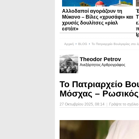
Αλλοδαποί αγοράζουν τη
Έ
Μύκονο – Βίλες «χρυσάφι» και
Τ
χρυσές δουλίτσες «ρίαλ
ε
εστέιτ»
π
Ι
Αρχική
BLOG
Το Πατριαρχείο Βουλγαρίας στο 
Theodor Petrov
Ανεξάρτητος Αρθρογράφος
Το Πατριαρχείο Βο
Μόσχας – Ρωσικός
27 Οκτωβρίου 2025
, 08:14
|
Γράψτε το σχόλιο