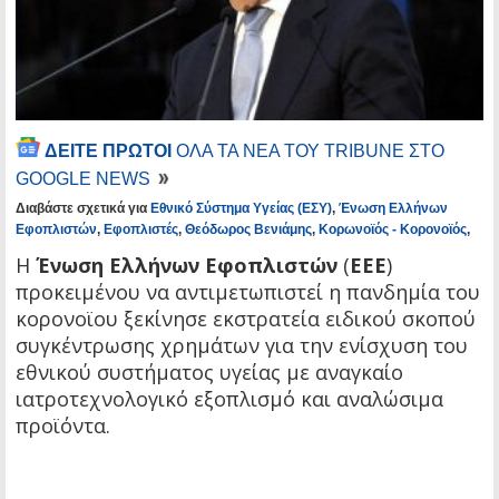
ΔΕΙΤΕ ΠΡΩΤΟΙ
ΟΛΑ ΤΑ ΝΕΑ ΤΟΥ TRIBUNE ΣΤΟ
GOOGLE NEWS
Διαβάστε σχετικά για
Εθνικό Σύστημα Υγείας (ΕΣΥ)
,
Ένωση Ελλήνων
Εφοπλιστών
,
Εφοπλιστές
,
Θεόδωρος Βενιάμης
,
Κορωνοϊός - Κορονοϊός
,
Η
Ένωση Ελλήνων Εφοπλιστών
(
ΕΕΕ
)
προκειμένου να αντιμετωπιστεί η πανδημία του
κορονοϊου ξεκίνησε εκστρατεία ειδικού σκοπού
συγκέντρωσης χρημάτων για την ενίσχυση του
εθνικού συστήματος υγείας με αναγκαίο
ιατροτεχνολογικό εξοπλισμό και αναλώσιμα
προϊόντα.