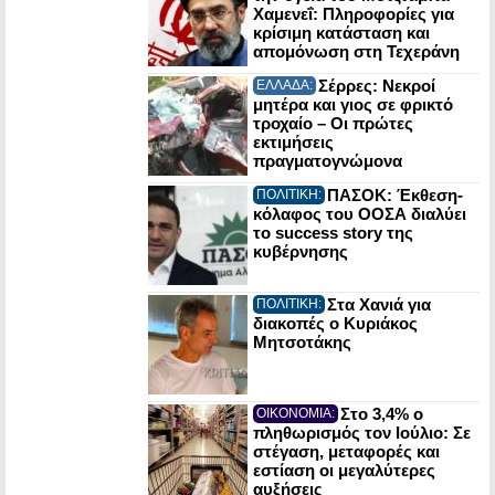
Χαμενεΐ: Πληροφορίες για
κρίσιμη κατάσταση και
απομόνωση στη Τεχεράνη
Σέρρες: Νεκροί
ΕΛΛΑΔΑ:
μητέρα και γιος σε φρικτό
τροχαίο – Οι πρώτες
εκτιμήσεις
πραγματογνώμονα
ΠΑΣΟΚ: Έκθεση-
ΠΟΛΙΤΙΚΗ:
κόλαφος του ΟΟΣΑ διαλύει
το success story της
κυβέρνησης
Στα Χανιά για
ΠΟΛΙΤΙΚΗ:
διακοπές ο Κυριάκος
Μητσοτάκης
Στο 3,4% ο
ΟΙΚΟΝΟΜΙΑ:
πληθωρισμός τον Ιούλιο: Σε
στέγαση, μεταφορές και
εστίαση οι μεγαλύτερες
αυξήσεις