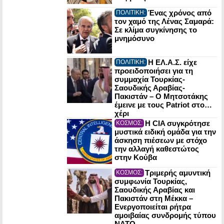
Ένας χρόνος από
ΠΟΛΙΤΙΚΗ:
τον χαμό της Λένας Σαμαρά:
Σε κλίμα συγκίνησης το
μνημόσυνο
Η ΕΛ.Α.Σ. είχε
ΠΟΛΙΤΙΚΗ:
προειδοποιήσει για τη
συμμαχία Τουρκίας-
Σαουδικής Αραβίας-
Πακιστάν – Ο Μητσοτάκης
έμεινε με τους Patriot στο…
χέρι
Η CIA συγκρότησε
ΚΟΣΜΟΣ:
μυστικά ειδική ομάδα για την
άσκηση πιέσεων με στόχο
την αλλαγή καθεστώτος
στην Κούβα
Τριμερής αμυντική
ΚΟΣΜΟΣ:
συμφωνία Τουρκίας,
Σαουδικής Αραβίας και
Πακιστάν στη Μέκκα –
Ενεργοποιείται ρήτρα
αμοιβαίας συνδρομής τύπου
NATO