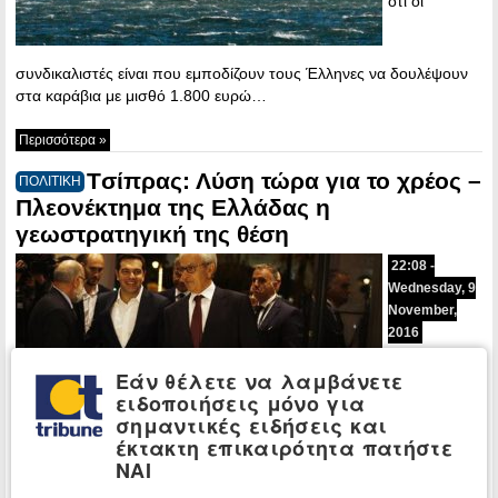
ότι οι
συνδικαλιστές είναι που εμποδίζουν τους Έλληνες να δουλέψουν
στα καράβια με μισθό 1.800 ευρώ…
Περισσότερα »
Tσίπρας: Λύση τώρα για το χρέος –
ΠΟΛΙΤΙΚΗ
Πλεονέκτημα της Ελλάδας η
γεωστρατηγική της θέση
22:08 -
Wednesday, 9
November,
2016
Στο Μέγαρο
Εάν θέλετε να λαμβάνετε
Μουσικής
ειδοποιήσεις μόνο για
στην
σημαντικές ειδήσεις και
εκδήλωση
έκτακτη επικαιρότητα πατήστε
για τα 100
ΝΑΙ
χρόνια της
Ένωσης