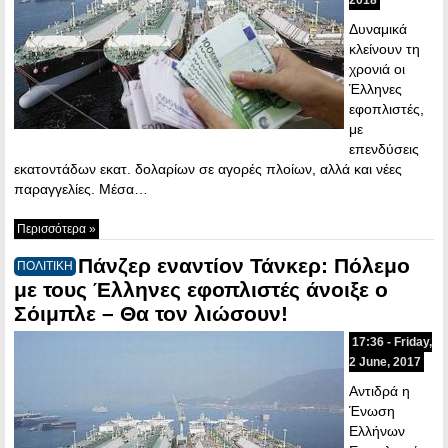
Δυναμικά
κλείνουν τη
χρονιά οι
Έλληνες
εφοπλιστές,
με
επενδύσεις
εκατοντάδων εκατ. δολαρίων σε αγορές πλοίων, αλλά και νέες
παραγγελίες. Μέσα…
Περισσότερα »
Πάνζερ εναντίον Τάνκερ: Πόλεμο
ΠΟΛΙΤΙΚΗ
με τους Έλληνες εφοπλιστές άνοιξε ο
Σόιμπλε – Θα τον λιώσουν!
17:36 - Friday,
2 June, 2017
Αντιδρά η
Ένωση
Ελλήνων