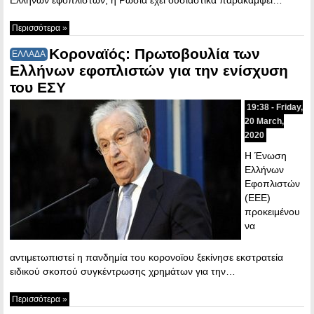
Περισσότερα »
Κοροναϊός: Πρωτοβουλία των
ΕΛΛΑΔΑ
Ελλήνων εφοπλιστών για την ενίσχυση
του ΕΣΥ
19:38 - Friday,
20 March,
2020
Η Ένωση
Ελλήνων
Εφοπλιστών
(ΕΕΕ)
προκειμένου
να
αντιμετωπιστεί η πανδημία του κορονοϊου ξεκίνησε εκστρατεία
ειδικού σκοπού συγκέντρωσης χρημάτων για την…
Περισσότερα »