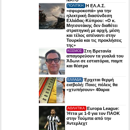
Η ΕΛ.Α.Σ.
ΠΟΛΙΤΙΚΗ:
«σφυροκοπά» για την
ηλεκτρική διασύνδεση
Ελλάδας-Κύπρου: «Ο κ.
Μητσοτάκης δεν διαθέτει
στρατηγική με αρχή, μέση
και τέλος απέναντι στην
Τουρκία και τις προκλήσεις
της»
Στη Βρετανία
ΚΟΣΜΟΣ:
απαγορεύουν τα γυαλιά του
Άδωνι σε εστιατόρια, παμπ
και θέατρα
Έρχεται θερμή
ΕΛΛΑΔΑ:
εισβολή: Ποιες πόλεις θα
«χτυπήσουν» 40αρια
Europa League:
ΑΘΛΗΤΙΚΑ:
Ήττα με 1-0 για τον ΠΑΟΚ
στην Τούμπα από την
Άντερλεχτ