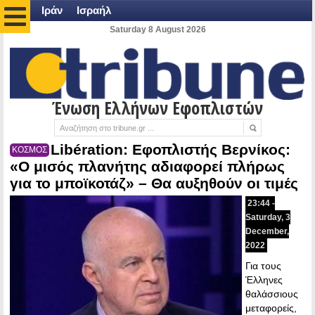
Ιράν
Ισραήλ
Saturday 8 August 2026
Ένωση Ελλήνων Εφοπλιστών
Libération: Εφοπλιστής Βερνίκος:
ΚΟΣΜΟΣ
«Ο μισός πλανήτης αδιαφορεί πλήρως
για το μποϊκοτάζ» – Θα αυξηθούν οι τιμές
23:44 -
Saturday, 3
December,
2022
Για τους
Έλληνες
θαλάσσιους
μεταφορείς,