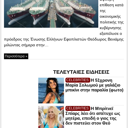
επίθεση κατά
της
οικονομικής
πολιτικής της
κυβέρνησης
εξαπέλυσε ο
πρόεδρος της Ένωσης Ελλήνων Εφοπλιστών Θεόδωρος Βενιάμης
μιλώντας σήμερα στην…
Περισσότερα »
ΤΕΛΕΥΤΑΙΕΣ ΕΙΔΗΣΕΙΣ
Η 51χρονη
CELEBRITIES:
Μαρία Σολωμού με γαλάζιο
μπικίνι στην παραλία (φωτο)
Η Μπρίτνεϊ
CELEBRITIES:
Σπίαρς λέει ότι απέτυχε ως
μητέρα, επειδή ο γιος της
δεν πιστεύει στον Θεό