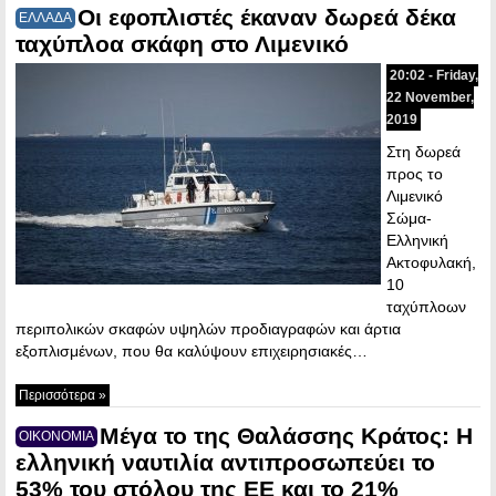
Οι εφοπλιστές έκαναν δωρεά δέκα
ΕΛΛΑΔΑ
ταχύπλοα σκάφη στο Λιμενικό
20:02 - Friday,
22 November,
2019
Στη δωρεά
προς το
Λιμενικό
Σώμα-
Ελληνική
Ακτοφυλακή,
10
ταχύπλοων
περιπολικών σκαφών υψηλών προδιαγραφών και άρτια
εξοπλισμένων, που θα καλύψουν επιχειρησιακές…
Περισσότερα »
Μέγα το της Θαλάσσης Κράτος: Η
ΟΙΚΟΝΟΜΙΑ
ελληνική ναυτιλία αντιπροσωπεύει το
53% του στόλου της ΕΕ και το 21%