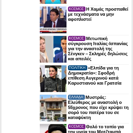
Η Χαμάς προσπαθεί
ΚΟΣΜΟΣ:
με τεχνάσματα να μην
αφοπλιστεί
Μετωπική
ΚΟΣΜΟΣ:
σύγκρουση Ιταλίας-Ισπανίας
για την αναστολή της
Σένγκεν – Σκληρές δηλώσεις
και απειλές
«Ελπίδα για τη
ΠΟΛΙΤΙΚΗ:
Δημοκρατία»: Σφοδρή
επίθεση Αυγερινού κατά
Καρυστιανού και Γρατσία
Μυστράς:
ΕΛΛΑΔΑ:
Ελεύθερος με αναστολή ο
55χρονος που είχε κρύψει τη
σορό του πατέρα του σε
καταψύκτη
Θολό το τοπίο για
ΚΟΣΜΟΣ:
την υγεία του Μοτζταμπά