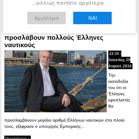
...αλλιώς πατήστε αργότερα
Ελλήνων Εφοπλιστών βρέθηκε το βράδυ της Τετάρτης ο Αλέξης…
Αργότερα
ΝΑΙ
Περισσότερα »
Δρίτσας: Οι εφοπλιστές θα
ΠΟΛΙΤΙΚΗ
προσλάβουν πολλούς Έλληνες
ναυτικούς
22:35 -
Saturday, 20
August, 2016
Την
αισιοδοξία
του ότι οι
Έλληνες
εφοπλιστές
θα
προσλαμβάνουν μεγάλο αριθμό Ελλήνων ναυτικών στα πλοία
τους, εξέφρασε ο υπουργός Εμπορικής…
Περισσότερα »