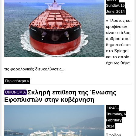
Sunday, 15
June, 2014
«Πλούτος και
κρυψίνοια»
είναι ο τίτλος
άρθρου που
δημοσιεύεται
στο Spiegel
και το οποίο
έχει ως θέμα
τις φορολογικές διευκολύνσεις…
Περισσότερα »
Σκληρή επίθεση της Ένωσης
ΟΙΚΟΝΟΜΙΑ
Εφοπλιστών στην κυβέρνηση
16:48 -
Thursday, 6
February,
2014
Σφοδρή