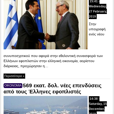
15:41 -
Wednesday,
27 February,
2019
Στην
υπογραφή
ενός νέου
συνυποσχετικού που αφορά στην εθελοντική συνεισφορά των
Ελλήνων εφοπλιστών στην ελληνική οικονομία, αορίστου
διάρκειας, προχώρησαν η…
Περισσότερα »
569 εκατ. δολ. νέες επενδύσεις
ΟΙΚΟΝΟΜΙΑ
από τους Έλληνες εφοπλιστές
14:38 -
Saturday, 15
December,
2018