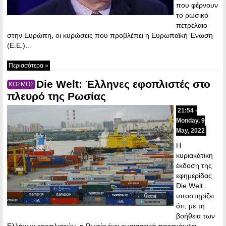
που φέρνουν
το ρωσικό
πετρέλαιο
στην Ευρώπη, οι κυρώσεις που προβλέπει η Ευρωπαϊκή Ένωση
(Ε.Ε.)…
Περισσότερα »
Die Welt: Έλληνες εφοπλιστές στο
ΚΟΣΜΟΣ
πλευρό της Ρωσίας
21:54 -
Monday, 9
May, 2022
H
κυριακάτικη
έκδοση της
εφημερίδας
Die Welt
υποστηρίζει
ότι, με τη
βοήθεια των
Ελλήνων εφοπλιστών, η Ρωσία έχει ουσιαστικά παρακάμψει…