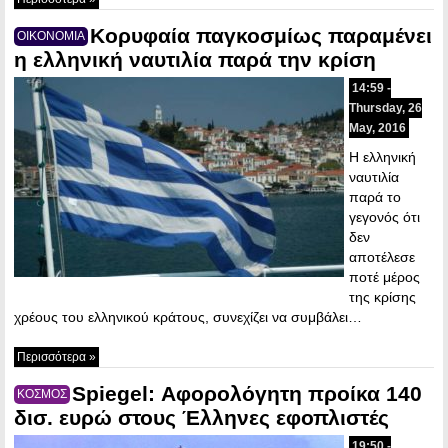
Κορυφαία παγκοσμίως παραμένει
ΟΙΚΟΝΟΜΙΑ
η ελληνική ναυτιλία παρά την κρίση
14:59 -
Thursday, 26
May, 2016
Η ελληνική
ναυτιλία
παρά το
γεγονός ότι
δεν
αποτέλεσε
ποτέ μέρος
της κρίσης
χρέους του ελληνικού κράτους, συνεχίζει να συμβάλει…
Περισσότερα »
Spiegel: Αφορολόγητη προίκα 140
ΚΟΣΜΟΣ
δισ. ευρώ στους Έλληνες εφοπλιστές
19:50 -