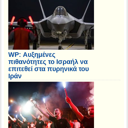
WP: Αυξημένες
πιθανότητες το Ισραήλ να
επιτεθεί στα πυρηνικά του
Ιράν