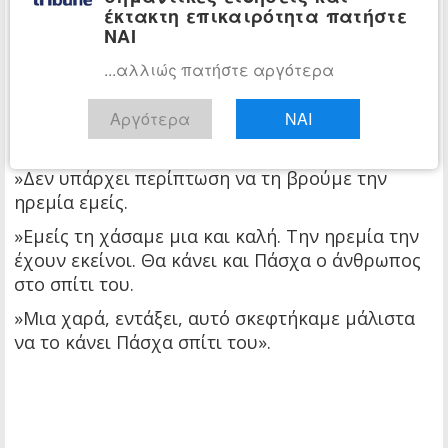
»Για ποιο λόγο το Μιχαλολιάκο έξω και άλλοι
έκτακτη επικαιρότητα πατήστε
ΝΑΙ
αντίθετα που έχουνε κάνει λιγότερα από αυτούς
έχουν εκτίσει την ποινή τους και με τα
...αλλιώς πατήστε αργότερα
παραπάνω μάλιστα.
Αργότερα
ΝΑΙ
»Αυτοί λοιπόν γιατί; Γιατί τους θεωρούν δικούς
τους ανθρώπους;
»Δεν υπάρχει περίπτωση να τη βρούμε την
ηρεμία εμείς.
»Εμείς τη χάσαμε μια και καλή. Την ηρεμία την
έχουν εκείνοι. Θα κάνει και Πάσχα ο άνθρωπος
στο σπίτι του.
»Μια χαρά, εντάξει, αυτό σκεφτήκαμε μάλιστα
να το κάνει Πάσχα σπίτι του».