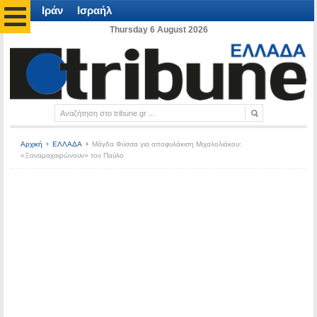
Ιράν
Ισραήλ
Thursday 6 August 2026
Αρχική
ΕΛΛΑΔΑ
Μάγδα Φύσσα για αποφυλάκιση Μιχαλολιάκου:
«Ξαναμαχαιρώνουν» τον Παύλο