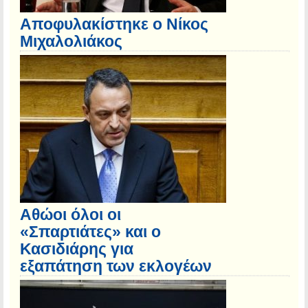
Αποφυλακίστηκε ο Νίκος
Μιχαλολιάκος
Αθώοι όλοι οι
«Σπαρτιάτες» και ο
Κασιδιάρης για
εξαπάτηση των εκλογέων