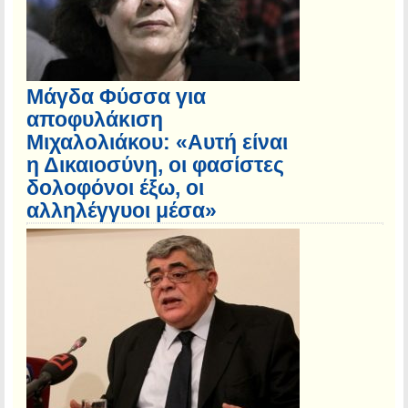
Μάγδα Φύσσα για
αποφυλάκιση
Μιχαλολιάκου: «Αυτή είναι
η Δικαιοσύνη, οι φασίστες
δολοφόνοι έξω, οι
αλληλέγγυοι μέσα»