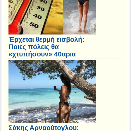
Έρχεται θερμή εισβολή:
Ποιες πόλεις θα
«χτυπήσουν» 40αρια
Σάκης Αρναούτογλου: