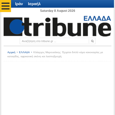
Ιράν
Ισραήλ
Saturday 8 August 2026
Αρχική
ΕΛΛΑΔΑ
Κλέαρχος Μαρουσάκης: Έρχεται διπλό κύμα κακοκαιρίας με
καταιγίδες, αφρικανική σκόνη και λασποβροχές