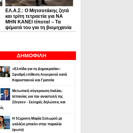
ΕΛ.Α.Σ.: Ο Μητσοτάκης ζητά
και τρίτη τετραετία για ΝΑ
ΜΗΝ ΚΑΝΕΙ τίποτα! – Τα
ψέματά του για τη βιομηχανία
ΔΗΜΟΦΙΛΗ
«Ελπίδα για τη Δημοκρατία»:
Σφοδρή επίθεση Αυγερινού κατά
Καρυστιανού και Γρατσία
Μετωπική σύγκρουση Ιταλίας-
Ισπανίας για την αναστολή της
Σένγκεν - Σκληρές δηλώσεις και
ές
Η 51χρονη Μαρία Σολωμού με
γαλάζιο μπικίνι στην παραλία
(φωτο)