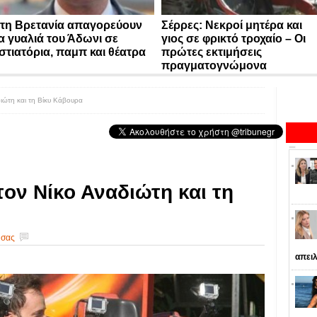
τη Βρετανία απαγορεύουν
Σέρρες: Νεκροί μητέρα και
α γυαλιά του Άδωνι σε
γιος σε φρικτό τροχαίο – Οι
στιατόρια, παμπ και θέατρα
πρώτες εκτιμήσεις
πραγματογνώμονα
ώτη και τη Βίκυ Κάβουρα
oν Νίκο Αναδιώτη και τη
 σας
απειλ