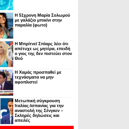
Η 51χρονη Μαρία Σολωμού
με γαλάζιο μπικίνι στην
παραλία (φωτο)
Η Μπρίτνεϊ Σπίαρς λέει ότι
απέτυχε ως μητέρα, επειδή
ο γιος της δεν πιστεύει στον
Θεό
Η Χαμάς προσπαθεί με
τεχνάσματα να μην
αφοπλιστεί
Μετωπική σύγκρουση
Ιταλίας-Ισπανίας για την
αναστολή της Σένγκεν –
Σκληρές δηλώσεις και
απειλές