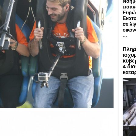
Νοημο
εισαγ
Ευρώ
Εκατο
σε λί
οικον
...
Πληρ
ισχυρ
κυβε
4 δι
κατα