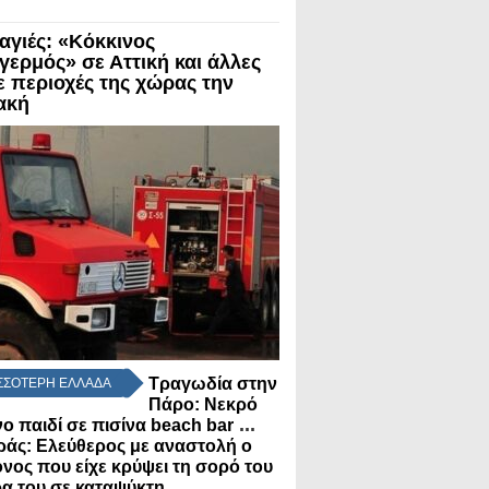
αγιές: «Κόκκινος
γερμός» σε Αττική και άλλες
ε περιοχές της χώρας την
ακή
Τραγωδία στην
ΣΣΟΤΕΡΗ ΕΛΛΑΔΑ
Πάρο: Νεκρό
...
ο παιδί σε πισίνα beach bar
άς: Ελεύθερος με αναστολή ο
νος που είχε κρύψει τη σορό του
...
α του σε καταψύκτη