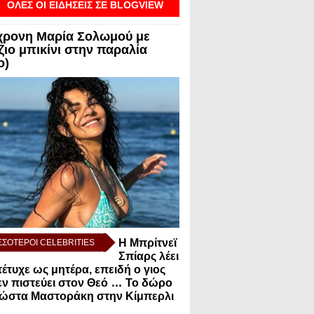
ΟΛΕΣ ΟΙ ΕΙΔΗΣΕΙΣ ΣΕ BLOGVIEW
χρονη Μαρία Σολωμού με
ζιο μπικίνι στην παραλία
ο)
Η Μπρίτνεϊ
ΣΣΟΤΕΡΟΙ CELEBRITIES
Σπίαρς λέει
πέτυχε ως μητέρα, επειδή ο γιος
...
εν πιστεύει στον Θεό
Το δώρο
Κώστα Μαστοράκη στην Κίμπερλι