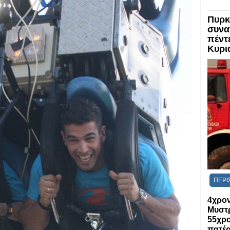
Πυρκ
συνα
πέντ
Κυρι
ΠΕΡΙ
4χρον
Μυστρ
55χρο
πατέρ