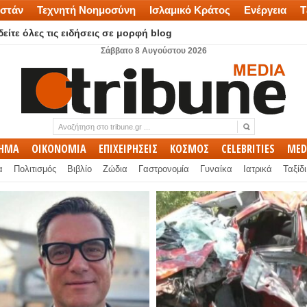
στάν
Τεχνητή Νοημοσύνη
Ισλαμικό Κράτος
Ενέργεια
Τ
είτε όλες τις ειδήσεις σε μορφή blog
Σάββατο 8 Αυγούστου 2026
ΛΗΜΑ
ΟΙΚΟΝΟΜΙΑ
ΕΠΙΧΕΙΡΗΣΕΙΣ
ΚΟΣΜΟΣ
CELEBRITIES
MED
α
Πολιτισμός
Βιβλίο
Ζώδια
Γαστρονομία
Γυναίκα
Ιατρικά
Ταξίδι