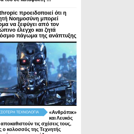
thropic προειδοποιεί ότι η
ητή Νοημοσύνη μπορεί
ομα να ξεφύγει από τον
ώπινο έλεγχο και ζητά
όσμιο πάγωμα της ανάπτυξης
«Ανθρόπικ»
ΣΣΟΤΕΡΗ ΤΕΧΝΟΛΟΓΙΑ
και Λευκός
 αποκαθιστούν τις σχέσεις τους,
 ο κολοσσός της Τεχνητής