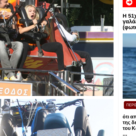
Η 51
γαλά
(φωτ
ΠΕΡΙ
ότι α
της δ
του 
...