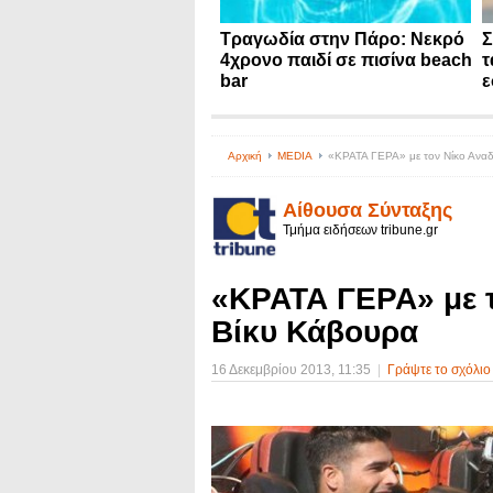
Τραγωδία στην Πάρο: Νεκρό
Σ
4χρονο παιδί σε πισίνα beach
τ
bar
ε
Αρχική
MEDIA
«ΚΡΑΤΑ ΓΕΡΑ» με τoν Νίκο Αναδι
Αίθουσα Σύνταξης
Τμήμα ειδήσεων tribune.gr
«ΚΡΑΤΑ ΓΕΡΑ» με τ
Βίκυ Κάβουρα
16 Δεκεμβρίου 2013
, 11:35
|
Γράψτε το σχόλιο