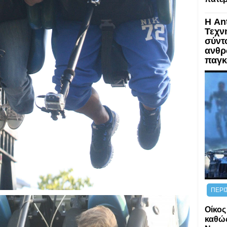
Η An
Τεχν
σύντ
ανθρ
παγκ
ΠΕΡΙ
Οίκος
καθώς