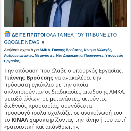
ΔΕΙΤΕ ΠΡΩΤΟΙ
ΟΛΑ ΤΑ ΝΕΑ ΤΟΥ TRIBUNE ΣΤΟ
GOOGLE NEWS
Διαβάστε σχετικά για
ΑΜΚΑ
,
Γιάννης Βρούτσης
,
Κίνημα Αλλαγής
,
Λαθρομετανάστες
,
Μετανάστες
,
Νέα Δημοκρατία
,
Πρόσφυγες
,
Υπουργείο
Εργασίας
,
Την απόφαση που έλαβε ο υπουργός Εργασίας,
Γιάννης Βρούτσης
να ανακαλέσει την
πρόσφατη εγκύκλιο με την οποία
απλοποιούνταν οι διαδικασίες απόδοσης ΑΜΚΑ,
μεταξύ άλλων, σε μετανάστες, αιτούντες
διεθνούς προστασίας, ασυνόδευτα
προσφυγόπουλα σχολιάζει σε ανακοίνωσή του
το
ΚΙΝΑΛ
χαρακτηρίζοντας την κίνησή του αυτή
«ρατσιστική και απάνθρωπη».