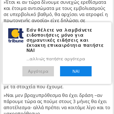
»Έτσι κι αν τώρα δίνουμε συνεχώς ερεθίσματα
και έτοιμα αντισώματα με τους εμβολιασμούς
σε υπερβολικό βαθμό, θα αρχίσει να ατροφεί η
πρωτογενής ανοσία» είχε δηλώσει σε
συνέντευξή του στο Iatronet.gr.
Εάν θέλετε να λαμβάνετε
ειδοποιήσεις μόνο για
Μάλιστα ο κ. Καρούσης σημείωσε ότι ο ίδιος δεν
σημαντικές ειδήσεις και
τάσσεται κατά της ενισχυτικής δόσης, ωστόσο
έκτακτη επικαιρότητα πατήστε
είναι ιδιαίτερα επιφυλακτικός για την χρονική
ΝΑΙ
απόσταση των τριών μηνών:
...αλλιώς πατήστε αργότερα
«Δεν λέω γενικότερα όχι στην 3η δόση, αλλά
λέω ότι π.χ. θα προτιμούσα να μη γίνεται σε
Αργότερα
ΝΑΙ
τόσο κοντινό διάστημα όπως σε 3, 4 και 5 μήνες,
αλλά ίσως πάνω από τους 6 μήνες είναι ασφαλές
με τα στοιχεία που έχουμε.
»Ναι μεν βραχυπρόθεσμα θα έχει δράση –αν
πάρουμε τώρα ας πούμε στους 3 μήνες θα έχει
αποτέλεσμα- αλλά πρέπει να κοιτάμε λίγο και το
μακροπρόθεσμο.